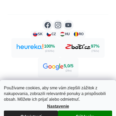
SK
CZ
HU
RO
100%
97%
(2326x)
(792x)
5,0/5
(26x)
Používame cookies, aby sme vám zlepšili zážitok z
nakupovania, zobrazili relevantné ponuky a prispôsobili
Vytvoril Shoptet
obsah. Môžete ich prijať alebo odmietnuť.
Nastavenie
Copyright 2026
Herbatica.sk
. Všetky práva vyhradené.