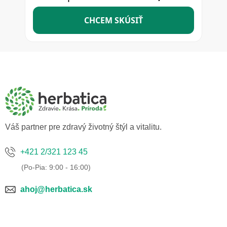
Z
á
p
ä
t
i
e
Váš partner pre zdravý životný štýl a vitalitu.
+421 2/321 123 45
ahoj@herbatica.sk