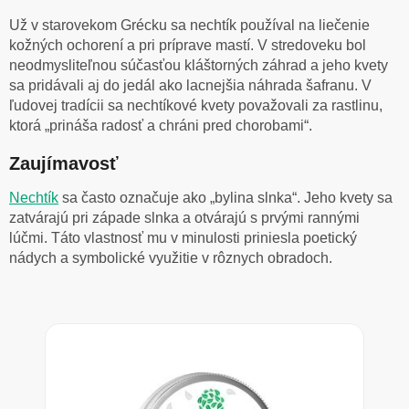
Už v starovekom Grécku sa nechtík používal na liečenie
kožných ochorení a pri príprave mastí. V stredoveku bol
neodmysliteľnou súčasťou kláštorných záhrad a jeho kvety
sa pridávali aj do jedál ako lacnejšia náhrada šafranu. V
ľudovej tradícii sa nechtíkové kvety považovali za rastlinu,
ktorá „prináša radosť a chráni pred chorobami“.
Zaujímavosť
Nechtík
sa často označuje ako „bylina slnka“. Jeho kvety sa
zatvárajú pri západe slnka a otvárajú s prvými rannými
lúčmi. Táto vlastnosť mu v minulosti priniesla poetický
nádych a symbolické využitie v rôznych obradoch.