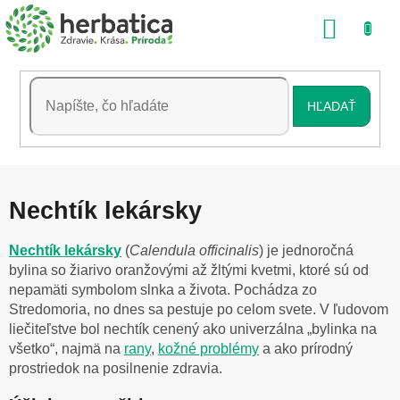
Prejsť
NÁKU
na
obsah
KOŠÍK
HĽADAŤ
Nechtík lekársky
Nechtík lekársky
(
Calendula officinalis
) je jednoročná
bylina so žiarivo oranžovými až žltými kvetmi, ktoré sú od
nepamäti symbolom slnka a života. Pochádza zo
Stredomoria, no dnes sa pestuje po celom svete. V ľudovom
liečiteľstve bol nechtík cenený ako univerzálna „bylinka na
všetko“, najmä na
rany
,
kožné problémy
a ako prírodný
prostriedok na posilnenie zdravia.