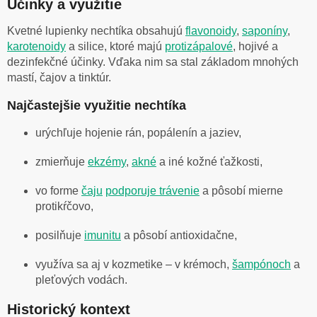
Účinky a využitie
Kvetné lupienky nechtíka obsahujú
flavonoidy
,
saponíny
,
karotenoidy
a silice, ktoré majú
protizápalové
, hojivé a
dezinfekčné účinky. Vďaka nim sa stal základom mnohých
mastí, čajov a tinktúr.
Najčastejšie využitie nechtíka
urýchľuje hojenie rán, popálenín a jaziev,
zmierňuje
ekzémy
,
akné
a iné kožné ťažkosti,
vo forme
čaju
podporuje trávenie
a pôsobí mierne
protikŕčovo,
posilňuje
imunitu
a pôsobí antioxidačne,
využíva sa aj v kozmetike – v krémoch,
šampónoch
a
pleťových vodách.
Historický kontext