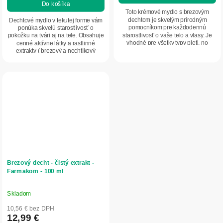
Do košíka
z
Toto krémové mydlo s brezovým
5
dechtom je skvelým prírodným
Dechtové mydlo v tekutej forme vám
pomocníkom pre každodennú
ponúka skvelú starostlivosť o
hviezdičiek.
starostlivosť o vaše telo a vlasy. Je
pokožku na tvári aj na tele. Obsahuje
vhodné pre všetky typy pleti, no
cenné aktívne látky a rastlinné
najmä pre suchú,...
extrakty ( brezový a nechtíkový
extrakt ),...
Brezový decht - čistý extrakt -
Farmakom - 100 ml
Skladom
Priemerné
hodnotenie
10,56 € bez DPH
produktu
12,99 €