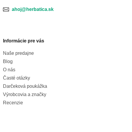
ý
p
ahoj@herbatica.sk
i
s
u
Informácie pre vás
Naše predajne
Blog
O nás
Časté otázky
Darčeková poukážka
Výrobcovia a značky
Recenzie