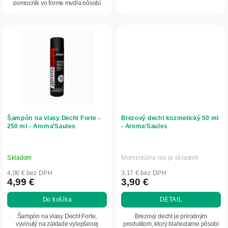
regeneruje a...
pomocník vo forme mydla pôsobí
do...
Šampón na vlasy Decht Forte -
Brezový decht kozmetický 50 ml
250 ml - Aroma'Saules
- Aroma'Saules
Skladom
Momentálne nie je skladom
4,06 € bez DPH
3,17 € bez DPH
4,99 €
3,90 €
Do košíka
DETAIL
Šampón na vlasy Decht Forte,
Brezový decht je prírodným
vyvinutý na základe vylepšenej
produktom, ktorý blahodarne pôsobí