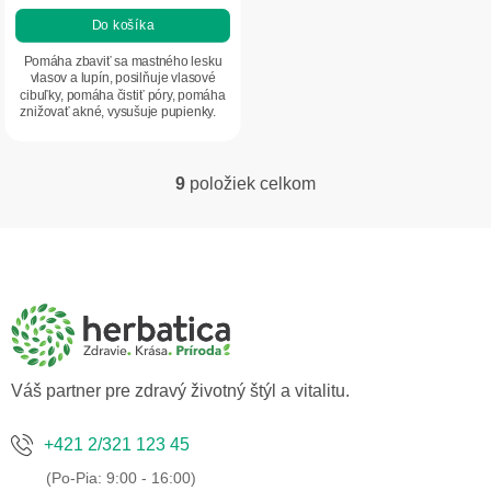
je
Do košíka
5,0
z
Pomáha zbaviť sa mastného lesku
5
vlasov a lupín, posilňuje vlasové
cibuľky, pomáha čistiť póry, pomáha
hviezdičiek.
znižovať akné, vysušuje pupienky.
9
položiek celkom
O
v
l
Z
á
á
d
p
a
ä
c
t
i
i
e
p
e
Váš partner pre zdravý životný štýl a vitalitu.
r
v
k
+421 2/321 123 45
y
v