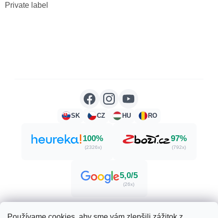
Private label
SK
CZ
HU
RO
100%
97%
(2326x)
(792x)
5,0/5
(26x)
Používame cookies, aby sme vám zlepšili zážitok z