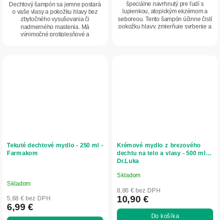
5
špeciálne navrhnutý pre ľudí s
Dechtový šampón sa jemne postará
lupienkou, atopickým ekzémom a
o vaše vlasy a pokožku hlavy bez
hviezdičiek.
seboreou. Tento šampón účinne čistí
zbytočného vysušovania či
pokožku hlavy, zmierňuje svrbenie a
nadmerného mastenia. Má
podráždenie, a...
výnimočné protiplesňové a
antiseptické vlastnosti, zlepšuje...
Tekuté dechtové mydlo - 250 ml -
Krémové mydlo z brezového
Farmakom
dechtu na telo a vlasy - 500 ml -
Dr.Luka
Skladom
Priemerné
Skladom
hodnotenie
8,86 € bez DPH
produktu
10,90 €
5,68 € bez DPH
6,99 €
je
Do košíka
5,0