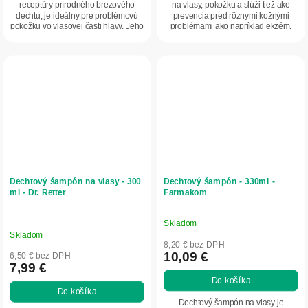
receptúry prírodného brezového
na vlasy, pokožku a slúži tiež ako
dechtu, je ideálny pre problémovú
prevencia pred rôznymi kožnými
pokožku vo vlasovej časti hlavy. Jeho
problémami ako napríklad ekzém,
vysušujúci...
psoriáza/lupienka...
Dechtový šampón na vlasy - 300
Dechtový šampón - 330ml -
ml - Dr. Retter
Farmakom
Skladom
Priemerné
Skladom
hodnotenie
8,20 € bez DPH
produktu
10,09 €
6,50 € bez DPH
7,99 €
je
Do košíka
5,0
Do košíka
z
Dechtový šampón na vlasy je