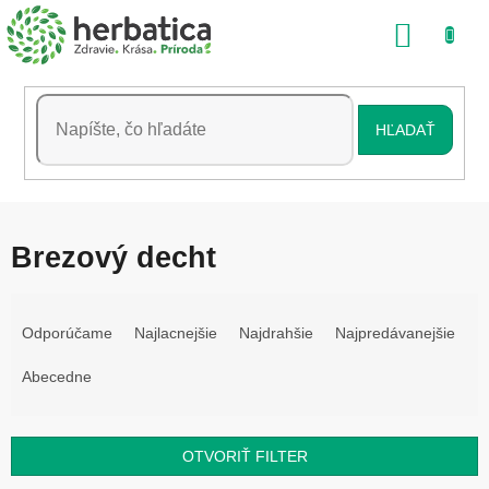
Prejsť
NÁKU
na
obsah
KOŠÍK
HĽADAŤ
Brezový decht
R
a
Odporúčame
Najlacnejšie
Najdrahšie
Najpredávanejšie
d
e
Abecedne
n
i
e
OTVORIŤ FILTER
p