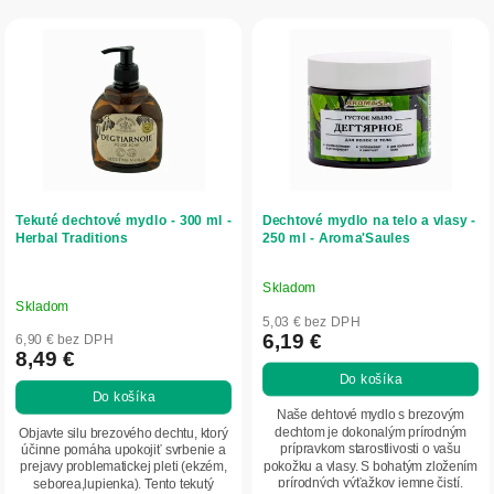
r
V
o
ý
d
p
u
i
k
s
t
p
o
r
v
o
d
Tekuté dechtové mydlo - 300 ml -
Dechtové mydlo na telo a vlasy -
u
Herbal Traditions
250 ml - Aroma'Saules
k
t
Skladom
Priemerné
o
Skladom
hodnotenie
5,03 € bez DPH
v
produktu
6,19 €
6,90 € bez DPH
8,49 €
je
Do košíka
5,0
Do košíka
z
Naše dehtové mydlo s brezovým
5
dechtom je dokonalým prírodným
Objavte silu brezového dechtu, ktorý
prípravkom starostlivosti o vašu
účinne pomáha upokojiť svrbenie a
hviezdičiek.
pokožku a vlasy. S bohatým zložením
prejavy problematickej pleti (ekzém,
prírodných výťažkov jemne čistí,
seborea,lupienka). Tento tekutý