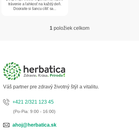
trávenie a ľahkosť na každý deň.
Doprajte si šancu cítiť sa...
1
položiek celkom
O
v
l
Z
á
á
d
p
a
ä
c
t
i
i
e
p
e
Váš partner pre zdravý životný štýl a vitalitu.
r
v
k
+421 2/321 123 45
y
v
ý
p
ahoj@herbatica.sk
i
s