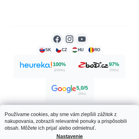
SK
CZ
HU
RO
100%
97%
(2326x)
(792x)
5,0/5
(26x)
Používame cookies, aby sme vám zlepšili zážitok z
nakupovania, zobrazili relevantné ponuky a prispôsobili
Vytvoril Shoptet
obsah. Môžete ich prijať alebo odmietnuť.
Nastavenie