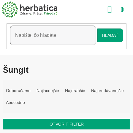
Prejsť
NÁKU
na
obsah
KOŠÍK
HĽADAŤ
Šungit
R
a
Odporúčame
Najlacnejšie
Najdrahšie
Najpredávanejšie
d
e
Abecedne
n
i
e
OTVORIŤ FILTER
p