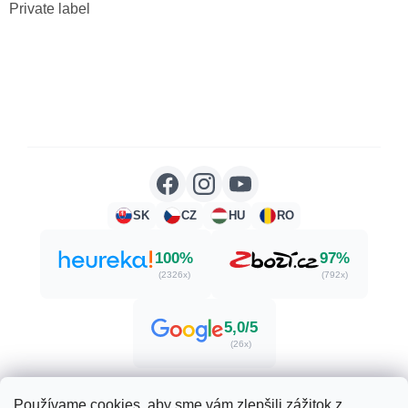
Private label
SK
CZ
HU
RO
100%
97%
(2326x)
(792x)
5,0/5
(26x)
Používame cookies, aby sme vám zlepšili zážitok z