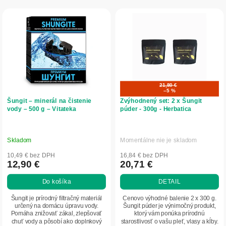
r
V
o
ý
d
p
u
i
k
s
t
p
o
r
v
o
21,80 €
–5 %
d
Šungit – minerál na čistenie
Zvýhodnený set: 2 x Šungit
u
vody – 500 g – Vitateka
púder - 300g - Herbatica
k
t
o
Skladom
Momentálne nie je skladom
v
10,49 € bez DPH
16,84 € bez DPH
12,90 €
20,71 €
Do košíka
DETAIL
Šungit je prírodný filtračný materiál
Cenovo výhodné balenie 2 x 300 g.
určený na domácu úpravu vody.
Šungit púder je výnimočný produkt,
Pomáha znižovať zákal, zlepšovať
ktorý vám ponúka prírodnú
chuť vody a pôsobí ako doplnkový
starostlivosť o vašu pleť, vlasy a kĺby.