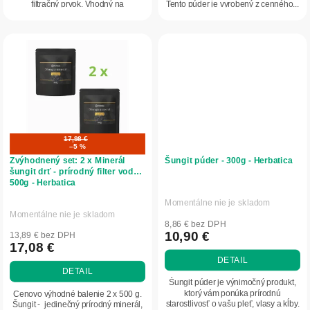
filtračný prvok. Vhodný na
Tento púder je vyrobený z cenného...
každodenné...
17,98 €
–5 %
Zvýhodnený set: 2 x Minerál
Šungit púder - 300g - Herbatica
šungit drť - prírodný filter vody
500g - Herbatica
Momentálne nie je skladom
Priemerné
Momentálne nie je skladom
hodnotenie
8,86 € bez DPH
produktu
10,90 €
13,89 € bez DPH
17,08 €
je
DETAIL
5,0
DETAIL
z
Šungit púder je výnimočný produkt,
5
ktorý vám ponúka prírodnú
Cenovo výhodné balenie 2 x 500 g.
starostlivosť o vašu pleť, vlasy a kĺby.
Šungit - jedinečný prírodný minerál,
hviezdičiek.