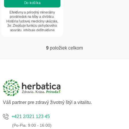
Do košíka
4,8
z
Efektívny a prírodný minerálny
5
prostriedok na kĺby a chrbticu.
História ľudovej medicíny ukázala,
hviezdičiek.
že: Zlepšuje funkciu pohybového
aparátu, inhibuje deštruktívne
procesy a...
9
položiek celkom
O
v
l
Z
á
á
d
p
a
ä
c
t
i
i
e
p
e
Váš partner pre zdravý životný štýl a vitalitu.
r
v
k
+421 2/321 123 45
y
v