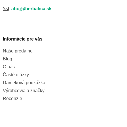
ý
p
ahoj@herbatica.sk
i
s
u
Informácie pre vás
Naše predajne
Blog
O nás
Časté otázky
Darčeková poukážka
Výrobcovia a značky
Recenzie