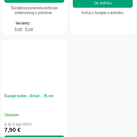
Do košíka
z
Šungitová pyramída pohlcuje
5
elektrosmog v priestore.
Kniha o šungite a kremíku.
hviezdičiek.
5 cm
6 cm
Šungit krém - Elixir - 75 ml
Skladom
Priemerné
hodnotenie
6,42 € bez DPH
produktu
7,90 €
je