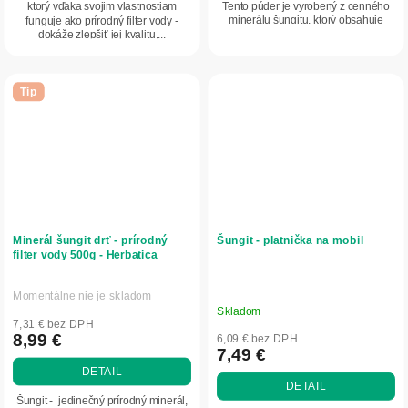
Tento púder je vyrobený z cenného
ktorý vďaka svojim vlastnostiam
minerálu šungitu, ktorý obsahuje
funguje ako prírodný filter vody -
veľké...
dokáže zlepšiť jej kvalitu,...
Tip
Minerál šungit drť - prírodný
Šungit - platnička na mobil
filter vody 500g - Herbatica
Momentálne nie je skladom
Priemerné
Skladom
hodnotenie
7,31 € bez DPH
produktu
8,99 €
6,09 € bez DPH
7,49 €
je
DETAIL
5,0
DETAIL
z
Šungit - jedinečný prírodný minerál,