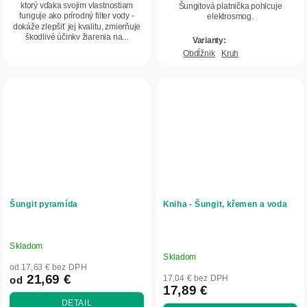
5
ktorý vďaka svojim vlastnostiam
Šungitová platnička pohlcuje
funguje ako prírodný filter vody -
elektrosmog.
hviezdičiek.
dokáže zlepšiť jej kvalitu, zmierňuje
škodlivé účinky žiarenia na...
Obdĺžnik
Kruh
Šungit pyramída
Kniha - Šungit, křemen a voda
Skladom
Priemerné
Skladom
hodnotenie
od 17,63 € bez DPH
produktu
21,69 €
17,04 € bez DPH
od
17,89 €
je
DETAIL
5,0