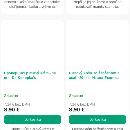
obnovuje kožnú bariéru a zanecháva
zlepšuje jej pružnosť a pomáha
pleť jemnú, hladkú a vyživenú.
redukovať známky starnutia.
Upokojujúci pleťový krém - 50
Pleťový krém so ženšenom a
ml - Dr. Konopka's
acai - 50 ml - Natura Estonica
Skladom
Skladom
7,24 € bez DPH
7,24 € bez DPH
8,90 €
8,90 €
Do košíka
Do košíka
Upokojujúci pleťový krém Dr.
Pleťový krém so ženšenom a acai