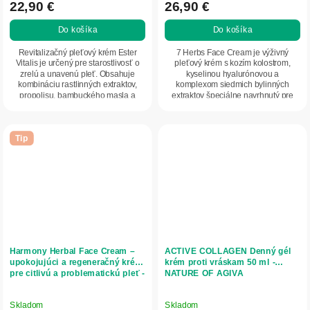
produktu
produktu
22,90 €
26,90 €
je
je
Do košíka
Do košíka
5,0
5,0
z
z
Revitalizačný pleťový krém Ester
7 Herbs Face Cream je výživný
5
5
Vitalis je určený pre starostlivosť o
pleťový krém s kozím kolostrom,
zrelú a unavenú pleť. Obsahuje
kyselinou hyalurónovou a
hviezdičiek.
hviezdičiek.
kombináciu rastlinných extraktov,
komplexom siedmich bylinných
propolisu, bambuckého masla a
extraktov špeciálne navrhnutý pre
vitamínov C...
dennú starostlivosť o...
Tip
Harmony Herbal Face Cream –
ACTIVE COLLAGEN Denný gél
upokojujúci a regeneračný krém
krém proti vráskam 50 ml -
pre citlivú a problematickú pleť -
NATURE OF AGIVA
50 ml - Herbatica
Skladom
Skladom