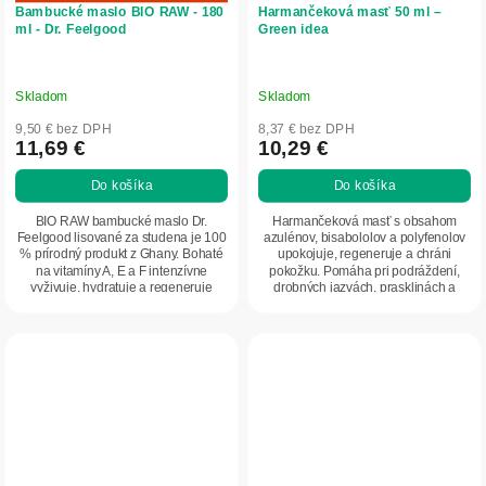
Bambucké maslo BIO RAW - 180
Harmančeková masť 50 ml –
ml - Dr. Feelgood
Green idea
Skladom
Skladom
9,50 € bez DPH
8,37 € bez DPH
11,69 €
10,29 €
Do košíka
Do košíka
BIO RAW bambucké maslo Dr.
Harmančeková masť s obsahom
Feelgood lisované za studena je 100
azulénov, bisabololov a polyfenolov
% prírodný produkt z Ghany. Bohaté
upokojuje, regeneruje a chráni
na vitamíny A, E a F intenzívne
pokožku. Pomáha pri podráždení,
vyživuje, hydratuje a regeneruje
drobných jazvách, prasklinách a
pokožku....
popraskanej...