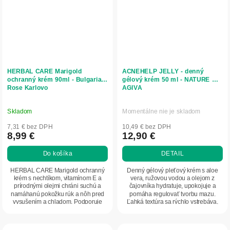
HERBAL CARE Marigold
ACNEHELP JELLY - denný
ochranný krém 90ml - Bulgarian
gélový krém 50 ml - NATURE OF
Rose Karlovo
AGIVA
Skladom
Momentálne nie je skladom
7,31 € bez DPH
10,49 € bez DPH
8,99 €
12,90 €
Do košíka
DETAIL
HERBAL CARE Marigold ochranný
Denný gélový pleťový krém s aloe
krém s nechtíkom, vitamínom E a
vera, ružovou vodou a olejom z
prírodnými olejmi chráni suchú a
čajovníka hydratuje, upokojuje a
namáhanú pokožku rúk a nôh pred
pomáha regulovať tvorbu mazu.
vysušením a chladom. Podporuje
Ľahká textúra sa rýchlo vstrebáva,
regeneráciu,...
nezanecháva...