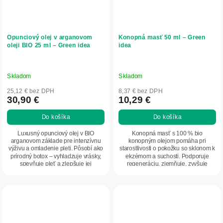
Opunciový olej v arganovom
Konopná masť 50 ml – Green
oleji BIO 25 ml – Green idea
idea
Skladom
Skladom
25,12 € bez DPH
8,37 € bez DPH
30,90 €
10,29 €
Do košíka
Do košíka
Luxusný opunciový olej v BIO
Konopná masť s 100 % bio
arganovom základe pre intenzívnu
konopným olejom pomáha pri
výživu a omladenie pleti. Pôsobí ako
starostlivosti o pokožku so sklonom k
prírodný botox – vyhladzuje vrásky,
ekzémom a suchosti. Podporuje
spevňuje pleť a zlepšuje jej
regeneráciu, zjemňuje, zvyšuje
pružnosť....
pružnosť a chráni pokožku...