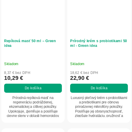
Repíková masť 50 ml – Green
Prírodný krém s probiotikami 50
idea
ml - Green idea
Skladom
Skladom
8,37 € bez DPH
18,62 € bez DPH
10,29 €
22,90 €
Do košíka
Do košíka
Prírodná repíková masť na
Luxusný pleťový krém s probiotikami
regeneráciu podráždenej,
a prebiotikami pre obnovu
ekzematickej a citlivej pokožky.
prirodzenej mikroflóry pokožky.
Upokojuje, zjemňuje a posilňuje
Posilňuje jej obranyschopnosť,
cievne steny v oblasti hemoroidov.
zlepšuje hydratáciu, pružnosť a
Vhodná na zapareniny,...
hebkosť. Obsahuje...