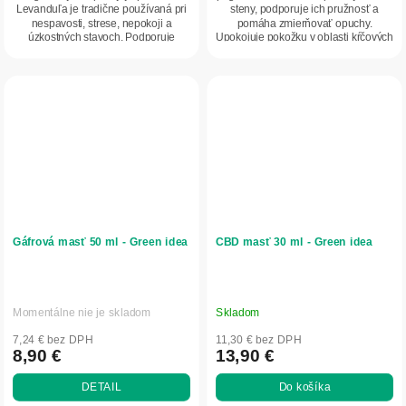
Levanduľa je tradične používaná pri
steny, podporuje ich pružnosť a
nespavosti, strese, nepokoji a
pomáha zmierňovať opuchy.
úzkostných stavoch. Podporuje
Upokojuje pokožku v oblasti kŕčových
relaxáciu,...
žíl aj hemoroidov....
Gáfrová masť 50 ml - Green idea
CBD masť 30 ml - Green idea
Momentálne nie je skladom
Skladom
7,24 € bez DPH
11,30 € bez DPH
8,90 €
13,90 €
DETAIL
Do košíka