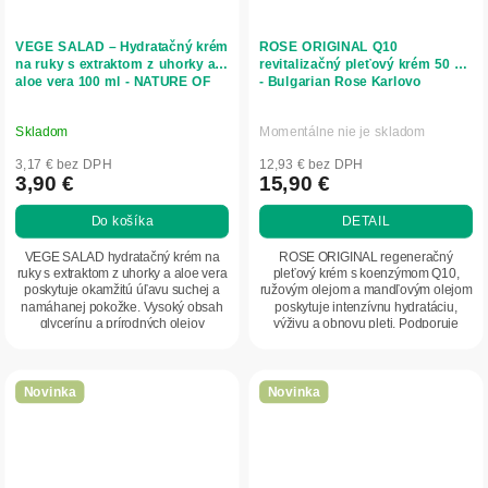
VEGE SALAD – Hydratačný krém
ROSE ORIGINAL Q10
na ruky s extraktom z uhorky a
revitalizačný pleťový krém 50 ml
aloe vera 100 ml - NATURE OF
- Bulgarian Rose Karlovo
AGIVA
Skladom
Momentálne nie je skladom
3,17 € bez DPH
12,93 € bez DPH
3,90 €
15,90 €
Do košíka
DETAIL
VEGE SALAD hydratačný krém na
ROSE ORIGINAL regeneračný
ruky s extraktom z uhorky a aloe vera
pleťový krém s koenzýmom Q10,
poskytuje okamžitú úľavu suchej a
ružovým olejom a mandľovým olejom
namáhanej pokožke. Vysoký obsah
poskytuje intenzívnu hydratáciu,
glycerínu a prírodných olejov
výživu a obnovu pleti. Podporuje
podporuje...
regeneráciu buniek,...
Novinka
Novinka