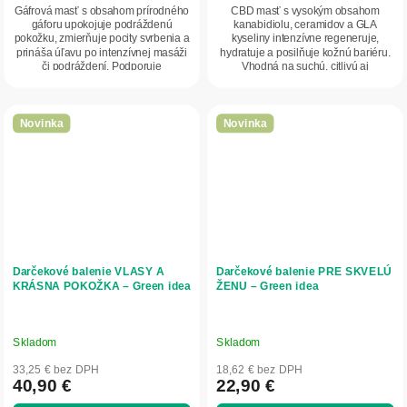
Gáfrová masť s obsahom prírodného
CBD masť s vysokým obsahom
gáforu upokojuje podráždenú
kanabidiolu, ceramidov a GLA
pokožku, zmierňuje pocity svrbenia a
kyseliny intenzívne regeneruje,
prináša úľavu po intenzívnej masáži
hydratuje a posilňuje kožnú bariéru.
či podráždení. Podporuje
Vhodná na suchú, citlivú aj
prekrvenie,...
ekzémovú pokožku....
Novinka
Novinka
Darčekové balenie VLASY A
Darčekové balenie PRE SKVELÚ
KRÁSNA POKOŽKA – Green idea
ŽENU – Green idea
Skladom
Skladom
33,25 € bez DPH
18,62 € bez DPH
40,90 €
22,90 €