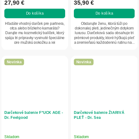
27,90 €
35,90 €
Do košíka
Do košíka
Hľadáte vhodný darček pre partnera,
Obdarujte ženu, ktorá túži po
otca alebo blízkeho kamaráta?
dokonalej pleti, jedinečným dotykom
Darujte mu kozmetický balíček, ktorý
luxusu. Darčeková sada obsahuje tri
spája tri prípravky vyvinuté špeciálne
prémiové produkty, ktoré hýčkajú pleť
pre mužskú pokožku a jej
a premieňajú každodennú rutinu na...
každodenné...
Novinka
Novinka
Darčekové balenie F*UCK AGE -
Darčekové balenie ŽIARIVÁ
Dr. Feelgood
PLEŤ - Dr. Sea
Skladom
Skladom