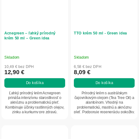
Acnegreen – ľahký prírodný
TTO krém 50 ml - Green idea
krém 50 ml – Green idea
Skladom
Skladom
10,49 € bez DPH
6,58 € bez DPH
12,90 €
8,09 €
Do košíka
Do košíka
Ľahký prírodný krém Acnegreen
Prírodný krém s austrálskym
prináša intenzívnu starostlivosť o
čajovníkovým olejom (Tea Tree Oil) a
aknóznu a problematickú pleť.
alantoínom. Vhodný na
Kombinuje účinky rastlinných olejov,
problematickú, mastnú a aknóznu
zinku a kurkumy pre zdravú,
pleť. Podporuje regeneráciu pokožky,
vyváženú a...
znižuje začervenanie...