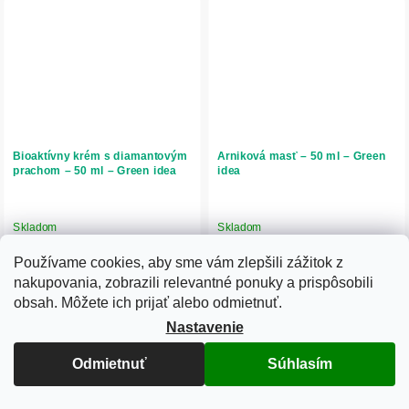
Bioaktívny krém s diamantovým
Arniková masť – 50 ml – Green
prachom – 50 ml – Green idea
idea
Skladom
Skladom
15,37 € bez DPH
8,37 € bez DPH
Používame cookies, aby sme vám zlepšili zážitok z
18,90 €
10,29 €
nakupovania, zobrazili relevantné ponuky a prispôsobili
obsah. Môžete ich prijať alebo odmietnuť.
Do košíka
Do košíka
Nastavenie
Luxusný bioaktívny krém s
Arniková masť s extraktom z arniky
mikronizovaným diamantovým
horskej upokojuje podráždenú
prachom stimuluje mikrocirkuláciu,
pokožku, pomáha pri opuchoch,
Odmietnuť
Súhlasím
rozjasňuje pleť a podporuje jej
modrinách a výronoch. Podporuje
regeneráciu. Vyhladzuje vrásky,
regeneráciu a je vhodná aj na
hydratuje a zlepšuje...
starostlivosť o...