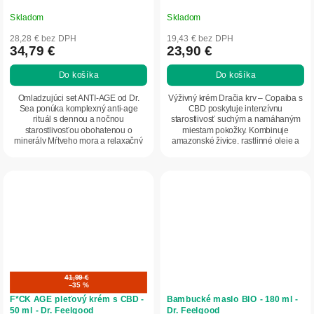
Skladom
Skladom
28,28 € bez DPH
19,43 € bez DPH
34,79 €
23,90 €
Do košíka
Do košíka
Omladzujúci set ANTI-AGE od Dr.
Výživný krém Dračia krv – Copaiba s
Sea ponúka komplexný anti-age
CBD poskytuje intenzívnu
rituál s dennou a nočnou
starostlivosť suchým a namáhaným
starostlivosťou obohatenou o
miestam pokožky. Kombinuje
minerály Mŕtveho mora a relaxačný
amazonské živice, rastlinné oleje a
kúpeľ na získanie...
CBD pre pocit...
41,99 €
–35 %
F*CK AGE pleťový krém s CBD -
Bambucké maslo BIO - 180 ml -
50 ml - Dr. Feelgood
Dr. Feelgood