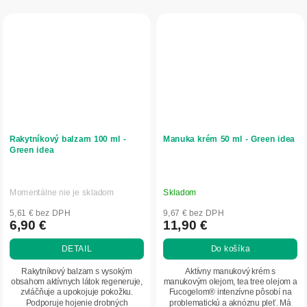
Rakytníkový balzam 100 ml -
Manuka krém 50 ml - Green idea
Green idea
Momentálne nie je skladom
Skladom
5,61 € bez DPH
9,67 € bez DPH
6,90 €
11,90 €
DETAIL
Do košíka
Rakytníkový balzam s vysokým
Aktívny manukový krém s
obsahom aktívnych látok regeneruje,
manukovým olejom, tea tree olejom a
zvláčňuje a upokojuje pokožku.
Fucogelom® intenzívne pôsobí na
Podporuje hojenie drobných
problematickú a aknóznu pleť. Má