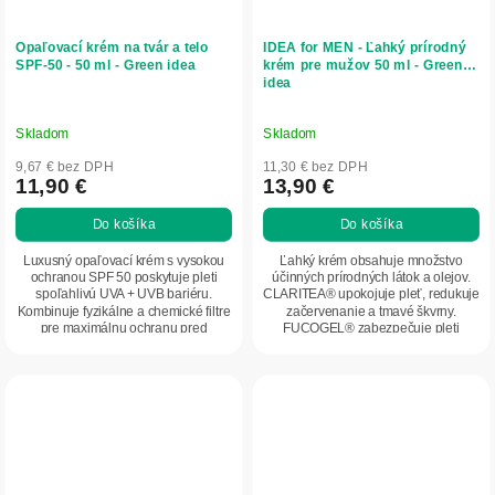
Opaľovací krém na tvár a telo
IDEA for MEN - Ľahký prírodný
SPF-50 - 50 ml - Green idea
krém pre mužov 50 ml - Green
idea
Skladom
Skladom
9,67 € bez DPH
11,30 € bez DPH
11,90 €
13,90 €
Do košíka
Do košíka
Luxusný opaľovací krém s vysokou
Ľahký krém obsahuje množstvo
ochranou SPF 50 poskytuje pleti
účinných prírodných látok a olejov.
spoľahlivú UVA + UVB bariéru.
CLARITEA® upokojuje pleť, redukuje
Kombinuje fyzikálne a chemické filtre
začervenanie a tmavé škvrny.
pre maximálnu ochranu pred
FUCOGEL® zabezpečuje pleti
spálením,...
vysokú hydratáciu a...