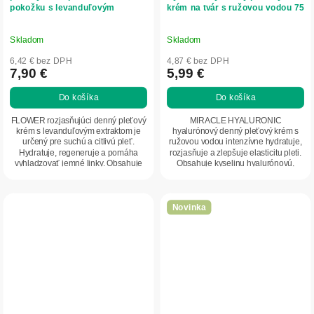
pokožku s levanduľovým
krém na tvár s ružovou vodou 75
extraktom 50 ml - NATURE OF
ml - NATURE OF AGIVA
AGIVA
Skladom
Skladom
6,42 € bez DPH
4,87 € bez DPH
7,90 €
5,99 €
Do košíka
Do košíka
FLOWER rozjasňujúci denný pleťový
MIRACLE HYALURONIC
krém s levanduľovým extraktom je
hyalurónový denný pleťový krém s
určený pre suchú a citlivú pleť.
ružovou vodou intenzívne hydratuje,
Hydratuje, regeneruje a pomáha
rozjasňuje a zlepšuje elasticitu pleti.
vyhladzovať jemné linky. Obsahuje
Obsahuje kyselinu hyalurónovú,
levanduľový...
vitamíny A a E a...
Novinka