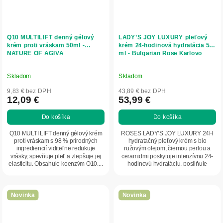
Q10 MULTILIFT denný gélový
LADY’S JOY LUXURY pleťový
krém proti vráskam 50ml -
krém 24-hodinová hydratácia 50
NATURE OF AGIVA
ml - Bulgarian Rose Karlovo
Skladom
Skladom
9,83 € bez DPH
43,89 € bez DPH
12,09 €
53,99 €
Do košíka
Do košíka
Q10 MULTI LIFT denný gélový krém
ROSES LADY’S JOY LUXURY 24H
proti vráskam s 98 % prírodných
hydratačný pleťový krém s bio
ingrediencií viditeľne redukuje
ružovým olejom, čiernou perlou a
vrásky, spevňuje pleť a zlepšuje jej
ceramidmi poskytuje intenzívnu 24-
elasticitu. Obsahuje koenzým Q10,...
hodinovú hydratáciu, posilňuje
ochrannú bariéru...
Novinka
Novinka