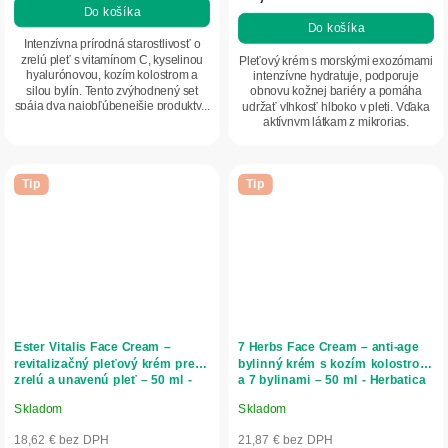
Do košíka
5,0
Do košíka
z
Intenzívna prírodná starostlivosť o
5
zrelú pleť s vitamínom C, kyselinou
Pleťový krém s morskými exozómami
hyalurónovou, kozím kolostrom a
intenzívne hydratuje, podporuje
hviezdičiek.
silou bylín. Tento zvýhodnený set
obnovu kožnej bariéry a pomáha
spája dva najobľúbenejšie produkty...
udržať vlhkosť hlboko v pleti. Vďaka
aktívnym látkam z mikrorias,
peptidom a...
Tip
Tip
Ester Vitalis Face Cream –
7 Herbs Face Cream – anti-age
revitalizačný pleťový krém pre
bylinný krém s kozím kolostrom
zrelú a unavenú pleť – 50 ml -
a 7 bylinami – 50 ml - Herbatica
Herbatica
Skladom
Skladom
Priemerné
Priemerné
hodnotenie
hodnotenie
18,62 € bez DPH
21,87 € bez DPH