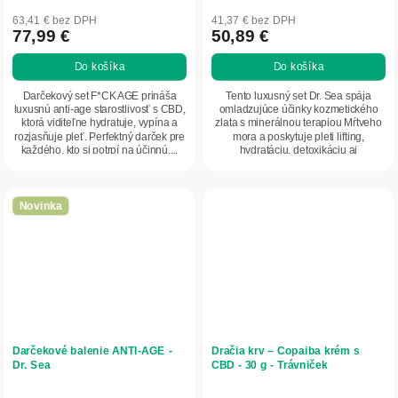
63,41 € bez DPH
41,37 € bez DPH
77,99 €
50,89 €
Do košíka
Do košíka
Darčekový set F*CK AGE prináša
Tento luxusný set Dr. Sea spája
luxusnú anti-age starostlivosť s CBD,
omladzujúce účinky kozmetického
ktorá viditeľne hydratuje, vypína a
zlata s minerálnou terapiou Mŕtveho
rozjasňuje pleť. Perfektný darček pre
mora a poskytuje pleti lifting,
každého, kto si potrpí na účinnú,...
hydratáciu, detoxikáciu aj
profesionálny...
Novinka
Darčekové balenie ANTI-AGE -
Dračia krv – Copaiba krém s
Dr. Sea
CBD - 30 g - Trávniček