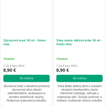
Zázvorová masť 50 ml - Green
Shea maslo aktívny krém 50 ml -
idea
Green idea
Skladom
Skladom
7,24 € bez DPH
7,24 € bez DPH
8,90 €
8,90 €
Do košíka
Do košíka
Zázvorová masť s obsahom prírodnej
Shea Butter aktívny krém s vysokým
zázvorovej silice pôsobí
obsahom bambuckého masla
antimikrobiálne, upokojujúco a
intenzívne hydratuje, vyživuje a
pomáha zmierňovať opuchy.
regeneruje pleť. Zvyšuje pružnosť a
Podporuje regeneráciu pokožky,
hebkosť, podporuje obnovu pokožky
zlepšuje jej prekrvenie a...
a pomáha...