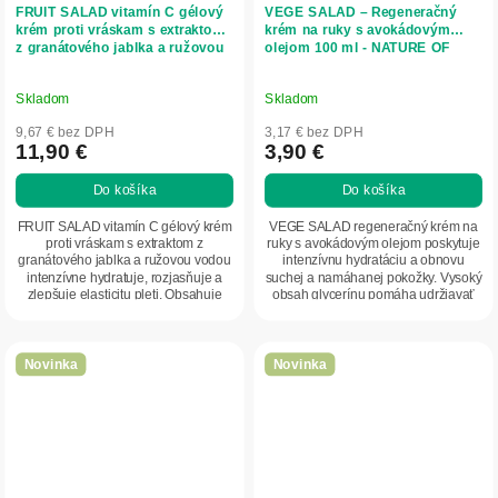
FRUIT SALAD vitamín C gélový
VEGE SALAD – Regeneračný
krém proti vráskam s extraktom
krém na ruky s avokádovým
z granátového jablka a ružovou
olejom 100 ml - NATURE OF
vodou 50 ml - NATURE OF
AGIVA
AGIVA
Skladom
Skladom
9,67 € bez DPH
3,17 € bez DPH
11,90 €
3,90 €
Do košíka
Do košíka
FRUIT SALAD vitamín C gélový krém
VEGE SALAD regeneračný krém na
proti vráskam s extraktom z
ruky s avokádovým olejom poskytuje
granátového jablka a ružovou vodou
intenzívnu hydratáciu a obnovu
intenzívne hydratuje, rozjasňuje a
suchej a namáhanej pokožky. Vysoký
zlepšuje elasticitu pleti. Obsahuje
obsah glycerínu pomáha udržiavať
kyselinu...
vlhkosť,...
Novinka
Novinka