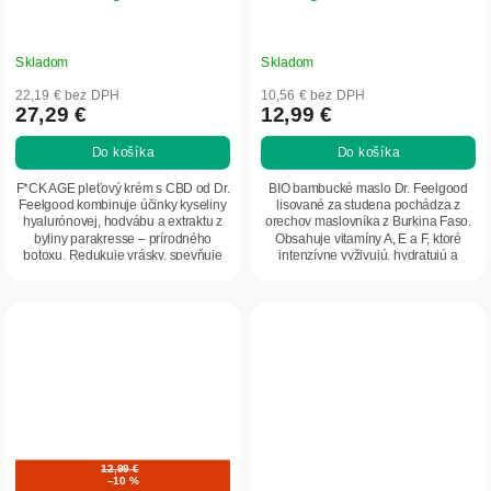
Skladom
Skladom
22,19 € bez DPH
10,56 € bez DPH
27,29 €
12,99 €
Do košíka
Do košíka
F*CK AGE pleťový krém s CBD od Dr.
BIO bambucké maslo Dr. Feelgood
Feelgood kombinuje účinky kyseliny
lisované za studena pochádza z
hyalurónovej, hodvábu a extraktu z
orechov maslovníka z Burkina Faso.
byliny parakresse – prírodného
Obsahuje vitamíny A, E a F, ktoré
botoxu. Redukuje vrásky, spevňuje
intenzívne vyživujú, hydratujú a
kontúry...
regenerujú...
12,99 €
–10 %