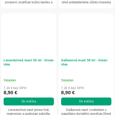
poranení, posilňuje kožnú bariéru a
silné antibakteriálne účinky (manuka
chráni pred...
je až 20–30×...
Levanduľová masť 50 ml - Green
Gaštanová masť 50 ml - Green
idea
idea
Skladom
Skladom
7,24 € bez DPH
7,24 € bez DPH
8,90 €
8,90 €
Do košíka
Do košíka
Levanduľová masť jemne čistí,
Gaštanová masť s extraktom z
regeneruje a upokojuje pokožku.
pagaštanu konského spevňuje žilové