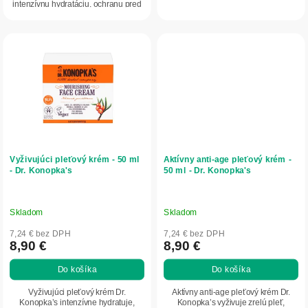
intenzívnu hydratáciu, ochranu pred
UVA a UVB...
Vyživujúci pleťový krém - 50 ml
Aktívny anti-age pleťový krém -
- Dr. Konopka's
50 ml - Dr. Konopka's
Skladom
Skladom
7,24 € bez DPH
7,24 € bez DPH
8,90 €
8,90 €
Do košíka
Do košíka
Vyživujúci pleťový krém Dr.
Aktívny anti-age pleťový krém Dr.
Konopka’s intenzívne hydratuje,
Konopka’s vyživuje zrelú pleť,