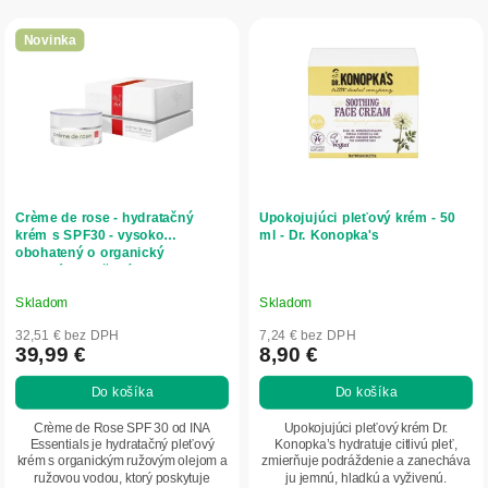
r
V
o
ý
Novinka
d
p
u
i
k
s
t
p
o
r
v
o
d
Crème de rose - hydratačný
Upokojujúci pleťový krém - 50
u
krém s SPF30 - vysoko
ml - Dr. Konopka's
obohatený o organický
k
esenciálny ružový olej - 50 ml -
t
INA Essentials
o
Skladom
Skladom
v
32,51 € bez DPH
7,24 € bez DPH
39,99 €
8,90 €
Do košíka
Do košíka
Crème de Rose SPF 30 od INA
Upokojujúci pleťový krém Dr.
Essentials je hydratačný pleťový
Konopka’s hydratuje citlivú pleť,
krém s organickým ružovým olejom a
zmierňuje podráždenie a zanecháva
ružovou vodou, ktorý poskytuje
ju jemnú, hladkú a vyživenú.