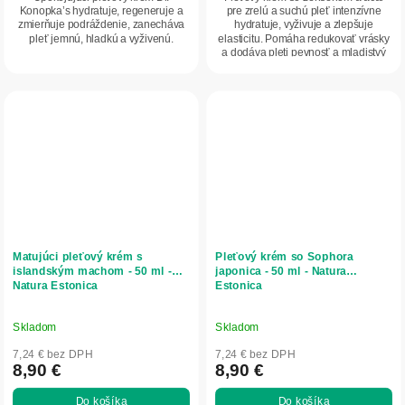
Konopka’s hydratuje, regeneruje a
pre zrelú a suchú pleť intenzívne
zmierňuje podráždenie, zanecháva
hydratuje, vyživuje a zlepšuje
pleť jemnú, hladkú a vyživenú.
elasticitu. Pomáha redukovať vrásky
a dodáva pleti pevnosť a mladistvý
vzhľad.
Matujúci pleťový krém s
Pleťový krém so Sophora
islandským machom - 50 ml -
japonica - 50 ml - Natura
Natura Estonica
Estonica
Skladom
Skladom
7,24 € bez DPH
7,24 € bez DPH
8,90 €
8,90 €
Do košíka
Do košíka