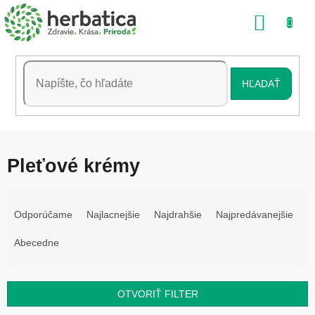
Prejsť
NÁKU
na
obsah
KOŠÍK
HĽADAŤ
Pleťové krémy
R
a
Odporúčame
Najlacnejšie
Najdrahšie
Najpredávanejšie
d
e
Abecedne
n
i
e
OTVORIŤ FILTER
p