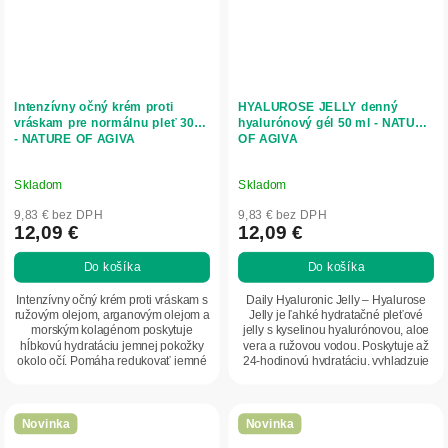
Intenzívny očný krém proti
HYALUROSE JELLY denný
vráskam pre normálnu pleť 30ml
hyalurónový gél 50 ml - NATURE
- NATURE OF AGIVA
OF AGIVA
Skladom
Skladom
9,83 € bez DPH
9,83 € bez DPH
12,09 €
12,09 €
Do košíka
Do košíka
Intenzívny očný krém proti vráskam s
Daily Hyaluronic Jelly – Hyalurose
ružovým olejom, arganovým olejom a
Jelly je ľahké hydratačné pleťové
morským kolagénom poskytuje
jelly s kyselinou hyalurónovou, aloe
hĺbkovú hydratáciu jemnej pokožky
vera a ružovou vodou. Poskytuje až
okolo očí. Pomáha redukovať jemné
24-hodinovú hydratáciu, vyhladzuje
vrásky,...
a...
Novinka
Novinka