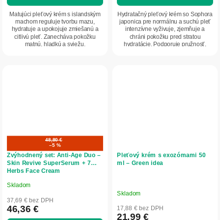
Matujúci pleťový krém s islandským
Hydratačný pleťový krém so Sophora
machom reguluje tvorbu mazu,
japonica pre normálnu a suchú pleť
hydratuje a upokojuje zmiešanú a
intenzívne vyživuje, zjemňuje a
citlivú pleť. Zanecháva pokožku
chráni pokožku pred stratou
matnú, hladkú a sviežu.
hydratácie. Podporuje pružnosť,
zjednocuje tón...
48,80 €
–5 %
Zvýhodnený set: Anti‑Age Duo –
Pleťový krém s exozómami 50
Skin Revive SuperSerum + 7
ml – Green idea
Herbs Face Cream
Skladom
Priemerné
Skladom
hodnotenie
37,69 € bez DPH
produktu
46,36 €
17,88 € bez DPH
21,99 €
je