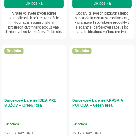
Do košíka
Do košíka
Vitajte vo svete prvotriednej
Obdarujte svojich blízkych (alebo
starostlivosti, ktorú teraz môžete
seba) výnimočnou starostlivosťou,
dopriať aj svojim blízkym
ktorá spája tri obľúbené produkty v
prostredníctvom tejto exkluzívnej
elegantnej darčekovej sade. Táto
darčekovej sady pre ženy. Je ideálna
sada je ideálnou voľbou pre tých,
na každú...
ktorí...
Novinka
Novinka
Darčekové balenie IDEA PRE
Darčekové balenie KRÁSA A
MUŽOV – Green idea
POHODA – Green idea
Skladom
Skladom
22,68 € bez DPH
29,19 € bez DPH