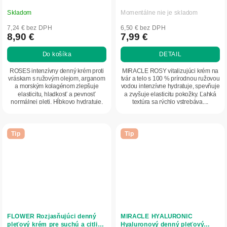
ml - NATURE OF AGIVA
Skladom
Momentálne nie je skladom
7,24 € bez DPH
6,50 € bez DPH
8,90 €
7,99 €
Do košíka
DETAIL
ROSES intenzívny denný krém proti
MIRACLE ROSY vitalizujúci krém na
vráskam s ružovým olejom, arganom
tvár a telo s 100 % prírodnou ružovou
a morským kolagénom zlepšuje
vodou intenzívne hydratuje, spevňuje
elasticitu, hladkosť a pevnosť
a zvyšuje elasticitu pokožky. Ľahká
normálnej pleti. Hĺbkovo hydratuje,
textúra sa rýchlo vstrebáva,...
vyživuje a...
Tip
Tip
FLOWER Rozjasňujúci denný
MIRACLE HYALURONIC
pleťový krém pre suchú a citlivú
Hyaluronový denný pleťový