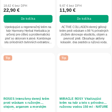
18,62 € bez DPH
9,67 € bez DPH
22,90 €
11,90 €
Do košíka
Do košíka
Upokojujúci a regeneračný krém na
ACTIVE COLLAGEN denný gélový
tvár Harmony Herbal Herbatica je
krém proti vráskam s 98 % prírodných
určený pre citlivú a problematickú
zložiek obnovuje elasticitu, objem a
pleť so sklonom k akné. Kombinuje
pevnosť pleti. Obsahuje aktívny
silu prírodných bylinných extraktov,...
kolagén, dva peptidy a ružovú vodu,
ktoré...
Tip
Tip
ROSES Intenzívny denný krém
MIRACLE ROSY Vitalizujúci
proti vráskam s ružovým
krém na tvár a telo s prírodnou
olejom, arganom a morským
ružovou vodou 150 ml - NATURE
kolagénom pre normálnu pleť 50
OF AGIVA