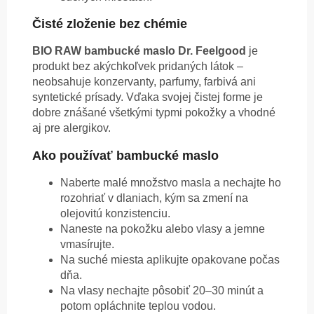
Čisté zloženie bez chémie
BIO RAW bambucké maslo Dr. Feelgood
je
produkt bez akýchkoľvek pridaných látok –
neobsahuje konzervanty, parfumy, farbivá ani
syntetické prísady. Vďaka svojej čistej forme je
dobre znášané všetkými typmi pokožky a vhodné
aj pre alergikov.
Ako používať bambucké maslo
Naberte malé množstvo masla a nechajte ho
rozohriať v dlaniach, kým sa zmení na
olejovitú konzistenciu.
Naneste na pokožku alebo vlasy a jemne
vmasírujte.
Na suché miesta aplikujte opakovane počas
dňa.
Na vlasy nechajte pôsobiť 20–30 minút a
potom opláchnite teplou vodou.