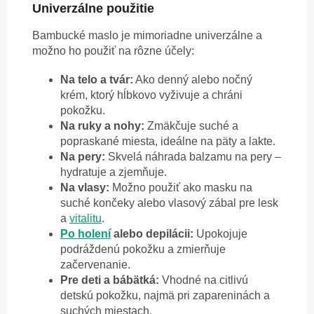
Univerzálne použitie
Bambucké maslo je mimoriadne univerzálne a
možno ho použiť na rôzne účely:
Na telo a tvár:
Ako denný alebo nočný
krém, ktorý hĺbkovo vyživuje a chráni
pokožku.
Na ruky a nohy:
Zmäkčuje suché a
popraskané miesta, ideálne na päty a lakte.
Na pery:
Skvelá náhrada balzamu na pery –
hydratuje a zjemňuje.
Na vlasy:
Možno použiť ako masku na
suché končeky alebo vlasový zábal pre lesk
a
vitalitu
.
Po holení
alebo depilácii:
Upokojuje
podráždenú pokožku a zmierňuje
začervenanie.
Pre deti a bábätká:
Vhodné na citlivú
detskú pokožku, najmä pri zapareninách a
suchých miestach.