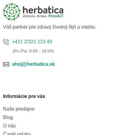
ä
t
i
e
Váš partner pre zdravý životný štýl a vitalitu.
+421 2/321 123 45
ahoj@herbatica.sk
Informácie pre vás
Naše predajne
Blog
O nás
Časté otázky