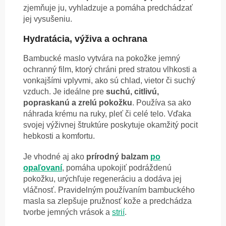
zjemňuje ju, vyhladzuje a pomáha predchádzať
jej vysušeniu.
Hydratácia, výživa a ochrana
Bambucké maslo vytvára na pokožke jemný
ochranný film, ktorý chráni pred stratou vlhkosti a
vonkajšími vplyvmi, ako sú chlad, vietor či suchý
vzduch. Je ideálne pre
suchú, citlivú,
popraskanú a zrelú pokožku
. Používa sa ako
náhrada krému na ruky, pleť či celé telo. Vďaka
svojej výživnej štruktúre poskytuje okamžitý pocit
hebkosti a komfortu.
Je vhodné aj ako
prírodný balzam
po
opaľovaní
, pomáha upokojiť podráždenú
pokožku, urýchľuje regeneráciu a dodáva jej
vláčnosť. Pravidelným používaním bambuckého
masla sa zlepšuje pružnosť kože a predchádza
tvorbe jemných vrások a
strií
.