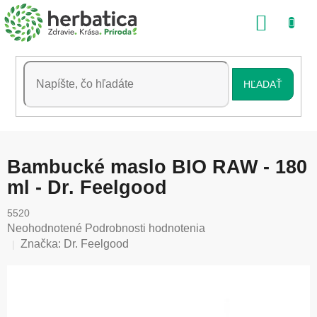
Prejsť
NÁKU
na
obsah
KOŠÍK
HĽADAŤ
Bambucké maslo BIO RAW - 180
ml - Dr. Feelgood
5520
Priemerné
Neohodnotené
Podrobnosti hodnotenia
hodnotenie
Značka:
Dr. Feelgood
produktu
je
0,0
z