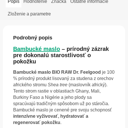
Popis
Hodnotenie
Značka
Ostatné informácie
Zloženie a parametre
Podrobný popis
Bambucké maslo
– prírodný zázrak
pre dokonalú starostlivosť o
pokožku
Bambucké maslo BIO RAW Dr. Feelgood
je 100
% prírodný produkt lisovaný za studena z orechov
afrického stromu
Shea tree
(maslovník africký).
Tento strom rastie v oblastiach Ghany, Mali,
Burkiny Faso a Nigérie a jeho plody sa
spracúvajú tradičným spôsobom už po stáročia.
Bambucké maslo je cenené pre svoju schopnosť
intenzívne vyživovať, hydratovať a
regenerovať pokožku
.