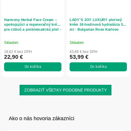
Harmony Herbal Face Cream –
LADY’S JOY LUXURY pleťový
upokojujúci a regeneračný krém
krém 24-hodinová hydratácia 50
pre citlivú a problematickú pleť -
ml - Bulgarian Rose Karlovo
50 ml - Herbatica
Skladom
Skladom
18,62 € bez DPH
43,89 € bez DPH
22,90 €
53,99 €
Do košíka
Do košíka
ZOBRAZIŤ VŠETKY PODOBNÉ PRODUKTY