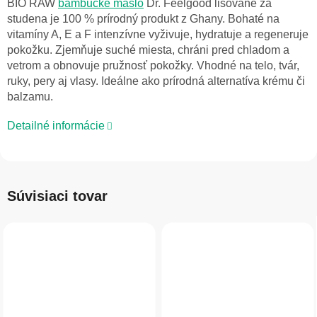
BIO RAW
bambucké maslo
Dr. Feelgood lisované za
studena je 100 % prírodný produkt z Ghany. Bohaté na
vitamíny A, E a F intenzívne vyživuje, hydratuje a regeneruje
pokožku. Zjemňuje suché miesta, chráni pred chladom a
vetrom a obnovuje pružnosť pokožky. Vhodné na telo, tvár,
ruky, pery aj vlasy. Ideálne ako prírodná alternatíva krému či
balzamu.
Detailné informácie
Súvisiaci tovar