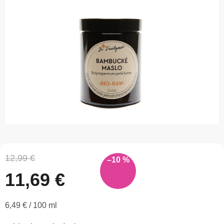
5
hviezdičiek.
12,99 €
–10 %
11,69 €
Jednotková
6,49 € / 100 ml
cena: