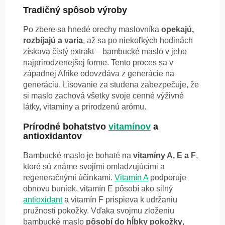
Tradičný spôsob výroby
Po zbere sa hnedé orechy maslovníka
opekajú,
rozbíjajú a varia
, až sa po niekoľkých hodinách
získava čistý extrakt – bambucké maslo v jeho
najprirodzenejšej forme. Tento proces sa v
západnej Afrike odovzdáva z generácie na
generáciu. Lisovanie za studena zabezpečuje, že
si maslo zachová všetky svoje cenné výživné
látky, vitamíny a prirodzenú arómu.
Prírodné bohatstvo
vitamínov
a
antioxidantov
Bambucké maslo je bohaté na
vitamíny A, E a F
,
ktoré sú známe svojimi omladzujúcimi a
regeneračnými účinkami.
Vitamín A
podporuje
obnovu buniek, vitamín E pôsobí ako silný
antioxidant
a vitamín F prispieva k udržaniu
pružnosti pokožky. Vďaka svojmu zloženiu
bambucké maslo
pôsobí do hĺbky pokožky
,