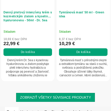
Denný pleťový intenzívny krém s
Tymiánová masť 50 ml - Green
kozmetickým zlatom a kyselinou
idea
hyaluronovou - 50ml - Dr. Sea
Skladom
Skladom
18,69 € bez DPH
8,37 € bez DPH
22,99 €
10,29 €
Do košíka
Do košíka
Denný krém Dr. Sea s kyselinou
Tymiánová masť s prírodnými olejmi
hyalurónovou a zlatom poskytuje
a extraktom tymiánu sa stará o suchú,
pleti intenzívnu hydratáciu a
svrbiacu a podráždenú pokožku.
podporuje jej pevnosť a žiarivosť.
Obsahuje účinné látky thymol,
Vďaka unikátnemu zloženiu je
carvacrol a cymen, ktoré podporujú...
ideálny pre suchú...
ZOBRAZIŤ VŠETKY SÚVISIACE PRODUKTY