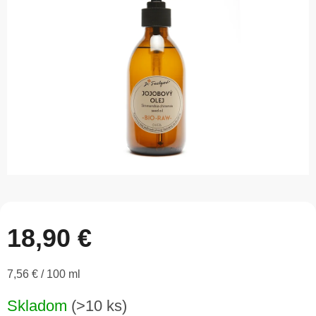
5
hviezdičiek.
18,90 €
Jednotková
7,56 € / 100 ml
cena:
Skladom
(>10 ks)