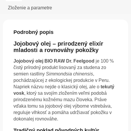
Zloženie a parametre
Podrobný popis
Jojobový olej – prirodzený elixír
mladosti a rovnováhy pokožky
Jojobový olej BIO RAW Dr. Feelgood
je 100 %
čistý prírodný produkt lisovaný za studena zo
semien rastliny
Simmondsia chinensis
,
pochádzajúcej z ekologickej produkcie v Peru.
Napriek názvu nejde o klasický olej, ale o
tekutý
vosk
, ktorý sa svojím zložením veľmi podobá
prirodzenému kožnému mazu človeka. Práve
vďaka tomu sa jojobový olej výborne vstrebáva,
reguluje vlhkosť a pomáha udržiavať pokožku v
dokonalej rovnováhe.
Tradičný poklad pôvodných kultúr