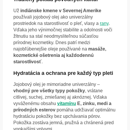
Už
indiánske kmene v Severnej Amerike
používali jojobový olej ako univerzálny
prostriedok na starostlivosť o pleť, vlasy a
rany
.
Vďaka jeho výnimočnej stabilite a odolnosti voči
žltnutiu sa stal neodmysliteľnou súčasťou
prírodnej kozmetiky. Dnes patrí medzi
najobľúbenejšie oleje používané na
masáže,
kozmetické ošetrenia aj každodennú
starostlivosť
.
Hydratácia a ochrana pre každý typ pleti
Jojobový olej je mimoriadne univerzálny –
vhodný pre všetky typy pokožky
, vrátane
citlivej, suchej, zmiešanej aj aknóznej. Vďaka
vyváženému obsahu
vitamínu
E, zinku, medi a
prírodných esterov
pomáha udržiavať optimálnu
hydratáciu pokožky bez upchávania pórov.
Pokožka zostáva jemná, pružná a chránená pred
vonkajšími vplyvmi.