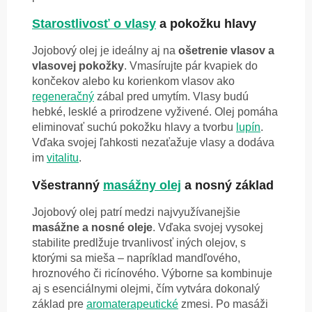
Starostlivosť o vlasy
a pokožku hlavy
Jojobový olej je ideálny aj na
ošetrenie vlasov a
vlasovej pokožky
. Vmasírujte pár kvapiek do
končekov alebo ku korienkom vlasov ako
regeneračný
zábal pred umytím. Vlasy budú
hebké, lesklé a prirodzene vyživené. Olej pomáha
eliminovať suchú pokožku hlavy a tvorbu
lupín
.
Vďaka svojej ľahkosti nezaťažuje vlasy a dodáva
im
vitalitu
.
Všestranný
masážny olej
a nosný základ
Jojobový olej patrí medzi najvyužívanejšie
masážne a nosné oleje
. Vďaka svojej vysokej
stabilite predlžuje trvanlivosť iných olejov, s
ktorými sa mieša – napríklad mandľového,
hroznového či ricínového. Výborne sa kombinuje
aj s esenciálnymi olejmi, čím vytvára dokonalý
základ pre
aromaterapeutické
zmesi. Po masáži