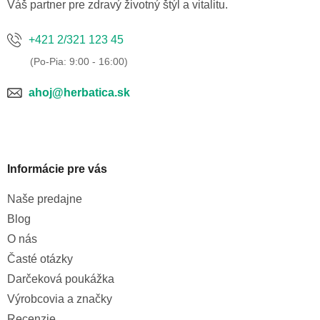
e
Váš partner pre zdravý životný štýl a vitalitu.
+421 2/321 123 45
ahoj@herbatica.sk
Informácie pre vás
Naše predajne
Blog
O nás
Časté otázky
Darčeková poukážka
Výrobcovia a značky
Recenzie