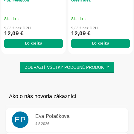
- Dr. Feelgood
Green idea
Skladom
Skladom
9,83 € bez DPH
9,83 € bez DPH
12,09 €
12,09 €
Do košíka
Do košíka
ZOBRAZIŤ VŠETKY PODOBNÉ PRODUKTY
Eva Polačkova
EP
Hodnotenie obchodu je 5 z 5 hviezdičiek.
4.8.2026