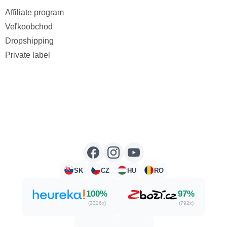
Affiliate program
Veľkoobchod
Dropshipping
Private label
SK
CZ
HU
RO
100%
97%
(2326x)
(792x)