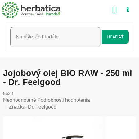
Prejsť
NÁKU
na
obsah
KOŠÍK
HĽADAŤ
Jojobový olej BIO RAW - 250 ml
- Dr. Feelgood
5523
Priemerné
Neohodnotené
Podrobnosti hodnotenia
hodnotenie
Značka:
Dr. Feelgood
produktu
je
0,0
z