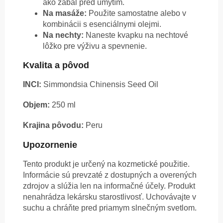
ako zábal pred umytím.
Na masáže:
Použite samostatne alebo v
kombinácii s esenciálnymi olejmi.
Na nechty:
Naneste kvapku na nechtové
lôžko pre výživu a spevnenie.
Kvalita a pôvod
INCI:
Simmondsia Chinensis Seed Oil
Objem:
250 ml
Krajina pôvodu:
Peru
Upozornenie
Tento produkt je určený na kozmetické použitie.
Informácie sú prevzaté z dostupných a overených
zdrojov a slúžia len na informačné účely. Produkt
nenahrádza lekársku starostlivosť. Uchovávajte v
suchu a chráňte pred priamym slnečným svetlom.