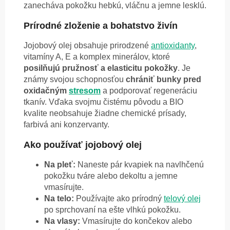
zanecháva pokožku hebkú, vláčnu a jemne lesklú.
Prírodné zloženie a bohatstvo živín
Jojobový olej obsahuje prirodzené
antioxidanty
,
vitamíny A, E a komplex minerálov, ktoré
posilňujú pružnosť a elasticitu pokožky
. Je
známy svojou schopnosťou
chrániť bunky pred
oxidačným
stresom
a podporovať regeneráciu
tkanív. Vďaka svojmu čistému pôvodu a BIO
kvalite neobsahuje žiadne chemické prísady,
farbivá ani konzervanty.
Ako používať jojobový olej
Na pleť:
Naneste pár kvapiek na navlhčenú
pokožku tváre alebo dekoltu a jemne
vmasírujte.
Na telo:
Používajte ako prírodný
telový olej
po sprchovaní na ešte vlhkú pokožku.
Na vlasy:
Vmasírujte do končekov alebo