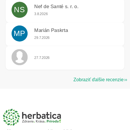
Nef de Santé s. r. o.
NS
Hodnotenie obchodu je 5 z 5 hviezdičiek.
3.8.2026
Marián Paskrta
MP
Hodnotenie obchodu je 5 z 5 hviezdičiek.
29.7.2026
Hodnotenie obchodu je 5 z 5 hviezdičiek.
27.7.2026
Zobraziť ďalšie recenzie
Z
á
p
ä
t
i