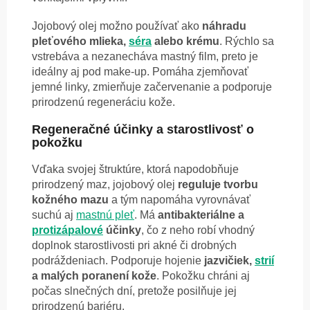
Jojobový olej možno používať ako
náhradu
pleťového mlieka,
séra
alebo krému
. Rýchlo sa
vstrebáva a nezanecháva mastný film, preto je
ideálny aj pod make-up. Pomáha zjemňovať
jemné linky, zmierňuje začervenanie a podporuje
prirodzenú regeneráciu kože.
Regeneračné účinky a starostlivosť o
pokožku
Vďaka svojej štruktúre, ktorá napodobňuje
prirodzený maz, jojobový olej
reguluje tvorbu
kožného mazu
a tým napomáha vyrovnávať
suchú aj
mastnú pleť
. Má
antibakteriálne a
protizápalové
účinky
, čo z neho robí vhodný
doplnok starostlivosti pri akné či drobných
podráždeniach. Podporuje hojenie
jazvičiek,
strií
a malých poranení kože
. Pokožku chráni aj
počas slnečných dní, pretože posilňuje jej
prirodzenú bariéru.