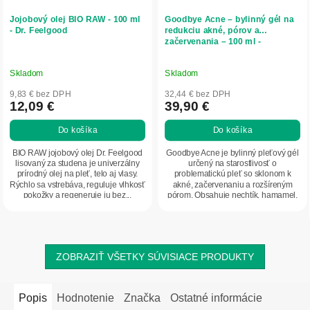
Jojobový olej BIO RAW - 100 ml
Goodbye Acne – bylinný gél na
- Dr. Feelgood
redukciu akné, pórov a
začervenania – 100 ml -
Herbatica
Skladom
Skladom
9,83 € bez DPH
32,44 € bez DPH
12,09 €
39,90 €
Do košíka
Do košíka
BIO RAW jojobový olej Dr. Feelgood
Goodbye Acne je bylinný pleťový gél
lisovaný za studena je univerzálny
určený na starostlivosť o
prírodný olej na pleť, telo aj vlasy.
problematickú pleť so sklonom k
Rýchlo sa vstrebáva, reguluje vlhkosť
akné, začervenaniu a rozšíreným
pokožky a regeneruje ju bez...
pórom. Obsahuje nechtík, hamamel,
propolis a...
ZOBRAZIŤ VŠETKY SÚVISIACE PRODUKTY
Popis
Hodnotenie
Značka
Ostatné informácie