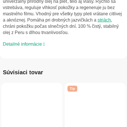
univerzálny prírodný olej na pleť, telo aj vlasy. Rýchlo sa
vstrebáva, reguluje vlhkosť pokožky a regeneruje ju bez
mastného filmu. Vhodný pre všetky typy pleti vrátane citlivej
a aknóznej. Pomáha pri drobných jazvičkách a
striách
,
chráni pokožku počas slnečných dní. 100 % čistý, stabilný
olej z Peru s dlhou trvanlivosťou.
Detailné informácie
Súvisiaci tovar
Tip