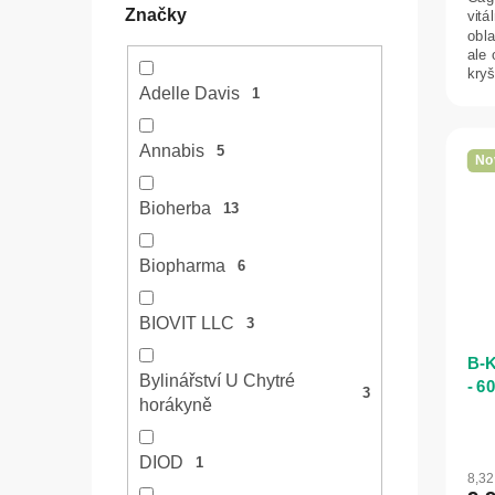
Značky
vitá
obla
ale
kry
Adelle Davis
1
Annabis
5
No
Bioherba
13
Biopharma
6
BIOVIT LLC
3
B-K
Bylinářství U Chytré
- 6
3
horákyně
DIOD
1
8,3