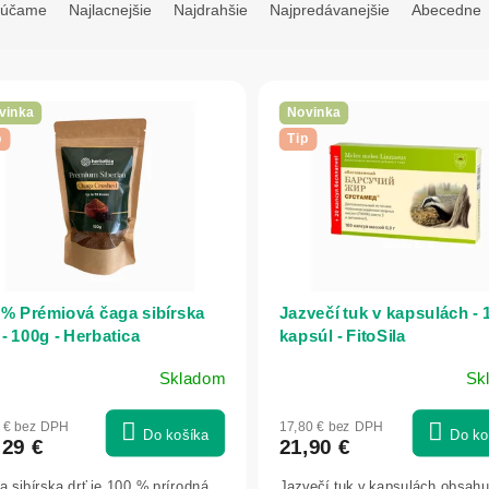
rúčame
Najlacnejšie
Najdrahšie
Najpredávanejšie
Abecedne
vinka
Novinka
p
Tip
% Prémiová čaga sibírska
Jazvečí tuk v kapsulách - 
 - 100g - Herbatica
kapsúl - FitoSila
Skladom
Sk
5 € bez DPH
17,80 € bez DPH
Do košíka
Do ko
,29 €
21,90 €
 sibírska drť je 100 % prírodná
Jazvečí tuk v kapsulách obsahu