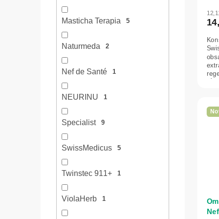
12,1
Masticha Terapia
14
5
Kons
Naturmeda
2
Swi
obs
extr
Nef de Santé
1
reg
kĺbo
NEURINU
1
No
Specialist
9
SwissMedicus
5
Twinstec 911+
1
ViolaHerb
1
Ome
Nef