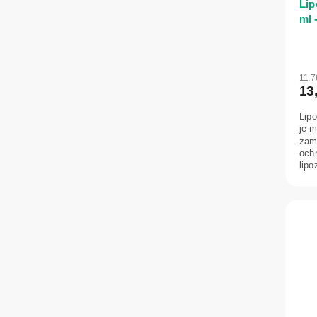
Lip
ml 
11,7
13
Lip
je 
zam
ochr
lip
vyso