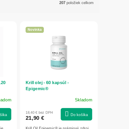
207
položiek celkom
Novinka
120
Krill olej - 60 kapsúl -
Epigemic®
ladom
Skladom
18,40 € bez DPH
šíka
Do košíka
21,90 €
je
Krill Oil Epigemic® je prémiový zdroj