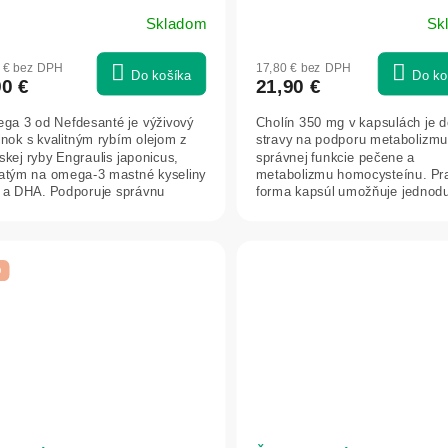
Skladom
Sk
8 € bez DPH
17,80 € bez DPH
Do košíka
Do ko
90 €
21,90 €
ga 3 od Nefdesanté je výživový
Cholín 350 mg v kapsulách je 
nok s kvalitným rybím olejom z
stravy na podporu metabolizmu
kej ryby Engraulis japonicus,
správnej funkcie pečene a
atým na omega-3 mastné kyseliny
metabolizmu homocysteínu. Pra
 a DHA. Podporuje správnu
forma kapsúl umožňuje jednodu
osť...
p