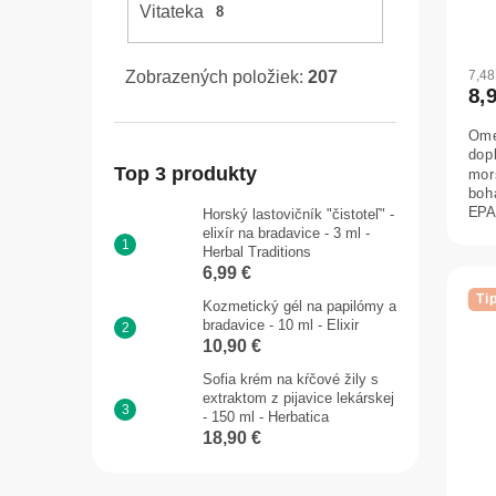
Vitateka
8
Zobrazených položiek:
207
7,4
8,
Ome
dopl
Top 3 produkty
mors
boh
EPA
Horský lastovičník "čistoteľ" -
činn
elixír na bradavice - 3 ml -
Herbal Traditions
6,99 €
Ti
Kozmetický gél na papilómy a
bradavice - 10 ml - Elixir
10,90 €
Sofia krém na kŕčové žily s
extraktom z pijavice lekárskej
- 150 ml - Herbatica
18,90 €