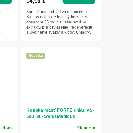
14,90 €
e
Konská masť chladivá s rašelinou
SwissMedicus je bylinný balzam s
obsahom 25 bylín a rašelinového
extraktu pre osvieženie, regeneráciu
a
a uvoľnenie svalov a kĺbov. Chladivý
efekt...
Novinka
Konská masť FORTE chladivá -
500 ml - SwissMedicus
ladom
Skladom