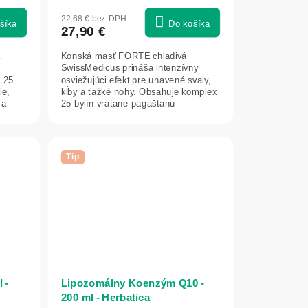
22,68 € bez DPH
šíka
Do košíka
27,90 €
á
Konská masť FORTE chladivá
SwissMedicus prináša intenzívny
 25
osviežujúci efekt pre unavené svaly,
ie,
kĺby a ťažké nohy. Obsahuje komplex
 a
25 bylín vrátane pagaštanu
konského,...
Tip
 -
Lipozomálny Koenzým Q10 -
200 ml - Herbatica