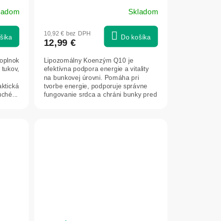
ladom
Skladom
10,92 € bez DPH
šíka
Do košíka
12,99 €
doplnok
Lipozomálny Koenzým Q10 je
 tukov,
efektívna podpora energie a vitality
na bunkovej úrovni. Pomáha pri
ktická
tvorbe energie, podporuje správne
ché...
fungovanie srdca a chráni bunky pred
oxidačným...