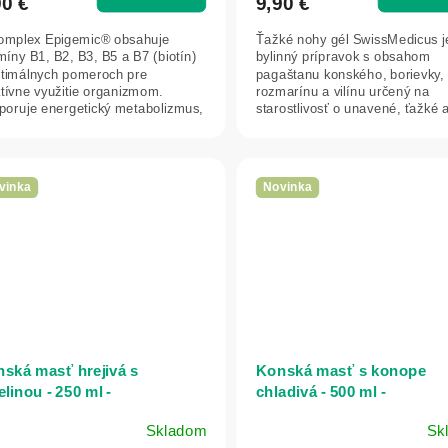
90 €
9,90 €
omplex Epigemic® obsahuje
Ťažké nohy gél SwissMedicus j
míny B1, B2, B3, B5 a B7 (biotín)
bylinný prípravok s obsahom
ptimálnych pomeroch pre
pagaštanu konského, borievky,
tívne využitie organizmom.
rozmarínu a vilínu určený na
poruje energetický metabolizmus,
starostlivosť o unavené, ťažké 
vnu činnosť...
opuchnuté nohy. Gél...
vinka
Novinka
ská masť hrejivá s
Konská masť s konope
elinou - 250 ml -
chladivá - 500 ml -
issMedicus
SwissMedicus
Skladom
Sk