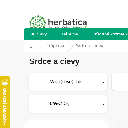
Prejsť
na
obsah
🔥 Zľavy
Trápi ma
Prírodná kozmetik
Trápi ma
Srdce a cievy
Domov
Srdce a cievy
Vysoký krvný tlak
Kŕčové žily
B
R