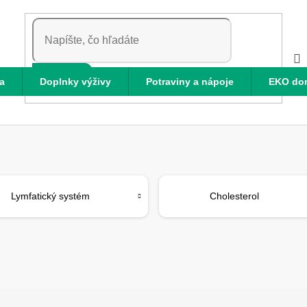
HĽADAŤ
a
Doplnky výživy
Potraviny a nápoje
EKO do
Lymfatický systém
Cholesterol