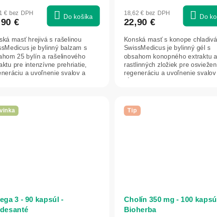
1 € bez DPH
18,62 € bez DPH
Do košíka
Do ko
,90 €
22,90 €
ká masť hrejivá s rašelinou
Konská masť s konope chladiv
ssMedicus je bylinný balzam s
SwissMedicus je bylinný gél s
ahom 25 bylín a rašelinového
obsahom konopného extraktu a
aktu pre intenzívne prehriatie,
rastlinných zložiek pre osviežen
eneráciu a uvoľnenie svalov a
regeneráciu a uvoľnenie svalov
v....
kĺbov. Chladivý...
vinka
Tip
ga 3 - 90 kapsúl -
Cholín 350 mg - 100 kapsúl
desanté
Bioherba