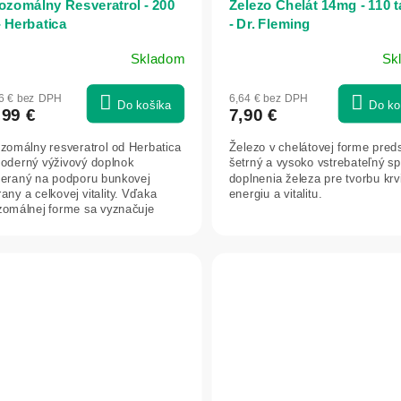
ozomálny Resveratrol - 200
Železo Chelát 14mg - 110 t
- Herbatica
- Dr. Fleming
Skladom
Sk
6 € bez DPH
6,64 € bez DPH
Do košíka
Do ko
,99 €
7,90 €
ozomálny resveratrol od Herbatica
Železo v chelátovej forme pred
moderný výživový doplnok
šetrný a vysoko vstrebateľný s
eraný na podporu bunkovej
doplnenia železa pre tvorbu krvi
any a celkovej vitality. Vďaka
energiu a vitalitu.
ozomálnej forme sa vyznačuje
kou...