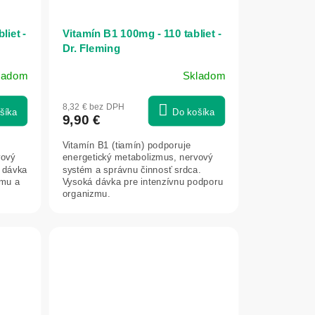
liet -
Vitamín B1 100mg - 110 tabliet -
Dr. Fleming
ladom
Skladom
8,32 € bez DPH
šíka
Do košíka
9,90 €
Vitamín B1 (tiamín) podporuje
vový
energetický metabolizmus, nervový
á dávka
systém a správnu činnosť srdca.
zmu a
Vysoká dávka pre intenzívnu podporu
organizmu.