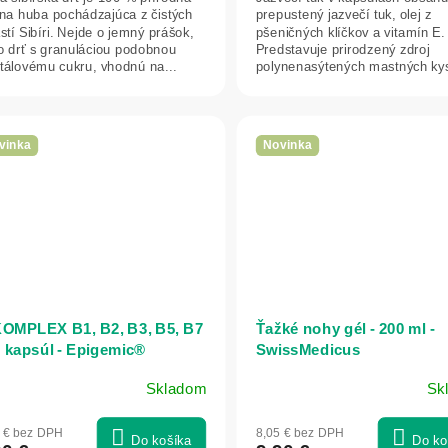
lna huba pochádzajúca z čistých
prepustený jazvečí tuk, olej z
stí Sibíri. Nejde o jemný prášok,
pšeničných klíčkov a vitamín E.
 o drť s granuláciou podobnou
Predstavuje prirodzený zdroj
štálovému cukru, vhodnú na...
polynenasýtených mastných kys
vrátane omega-3....
vinka
Novinka
OMPLEX B1, B2, B3, B5, B7
Ťažké nohy gél - 200 ml -
0 kapsúl - Epigemic®
SwissMedicus
Skladom
Sk
2 € bez DPH
8,05 € bez DPH
Do košíka
Do ko