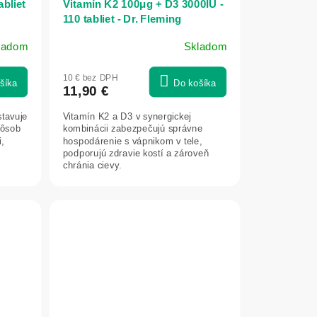
abliet
Vitamín K2 100μg + D3 3000IU -
110 tabliet - Dr. Fleming
ladom
Skladom
10 € bez DPH
šíka
Do košíka
11,90 €
stavuje
Vitamín K2 a D3 v synergickej
pôsob
kombinácii zabezpečujú správne
,
hospodárenie s vápnikom v tele,
podporujú zdravie kostí a zároveň
chránia cievy.