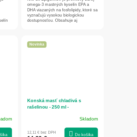
omega-3 mastných kyselín EPA a
DHA viazaných na fosfolipidy, ktoré sa
vyznačujú vysokou biologickou
elín
dostupnosťou. Obsahuje aj
prirodzene sa...
Novinka
Konská masť chladivá s
rašelinou - 250 ml -
SwissMedicus
ladom
Skladom
12,11 € bez DPH
šíka
Do košíka