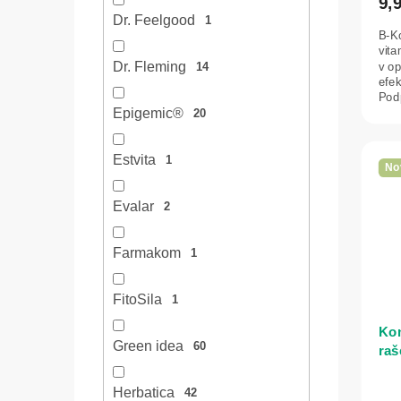
9,
Dr. Feelgood
1
B-K
vita
Dr. Fleming
v o
14
efek
Pod
Epigemic®
sprá
20
Estvita
1
No
Evalar
2
Farmakom
1
FitoSila
1
Kon
Green idea
60
raš
Sw
Herbatica
42