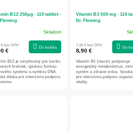
amín B12 250μg - 110 tabliet -
Vitamín B3 500 mg - 110 tab
 Fleming
Dr. Fleming
Skladom
Sk
0 € bez DPH
7,48 € bez DPH
Do košíka
Do ko
90 €
8,90 €
amín B12 je nevyhnutný pre tvorbu
Vitamín B3 (niacín) podporuje
ených krviniek, správnu funkciu
energetický metabolizmus, ner
vového systému a syntézu DNA.
systém a zdravie srdca. Vysok
oká dávka pre intenzívnu podporu
pre intenzívnu podporu organi
anizmu.
vitality.