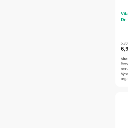
Vit
Dr.
5,8
6,
Vit
červ
ner
Vys
org