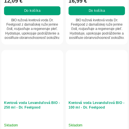
12,09 €
16,99 €
Do košíka
Do košíka
BIO ružová kvetová voda Dr.
BIO ružová kvetová voda Dr.
Feelgood z damašskej ruže jemne
Feelgood z damašskej ruže jemne
čistí, rozjasňuje a regeneruje pleť.
čistí, rozjasňuje a regeneruje pleť.
Hydratuje, upokojuje podráždenie a
Hydratuje, upokojuje podráždenie a
posilňuje obranyschopnosť pokožky.
posilňuje obranyschopnosť pokožky.
Má...
Má...
Kvetová voda Levanduľová BIO -
Kvetová voda Levanduľová BIO -
250 ml - Dr. Feelgood
100 ml - Dr. Feelgood
Skladom
Skladom