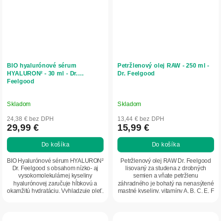
BIO hyalurónové sérum
Petržlenový olej RAW - 250 ml -
HYALURON² - 30 ml - Dr.
Dr. Feelgood
Feelgood
Skladom
Skladom
24,38 € bez DPH
13,44 € bez DPH
29,99 €
15,99 €
Do košíka
Do košíka
BIO Hyalurónové sérum HYALURON²
Petržlenový olej RAW Dr. Feelgood
Dr. Feelgood s obsahom nízko- aj
lisovaný za studena z drobných
vysokomolekulárnej kyseliny
semien a vňate petržlenu
hyalurónovej zaručuje hĺbkovú a
záhradného je bohatý na nenasýtené
okamžitú hydratáciu. Vyhladzuje pleť,
mastné kyseliny, vitamíny A, B, C, E, F
redukuje jemné...
a minerály....