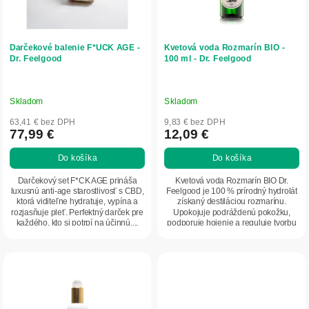
r
k
o
t
d
o
Darčekové balenie F*UCK AGE -
Kvetová voda Rozmarín BIO -
u
v
Dr. Feelgood
100 ml - Dr. Feelgood
k
t
o
Skladom
Skladom
v
63,41 € bez DPH
9,83 € bez DPH
77,99 €
12,09 €
Do košíka
Do košíka
Darčekový set F*CK AGE prináša
Kvetová voda Rozmarín BIO Dr.
luxusnú anti-age starostlivosť s CBD,
Feelgood je 100 % prírodný hydrolát
ktorá viditeľne hydratuje, vypína a
získaný destiláciou rozmarínu.
rozjasňuje pleť. Perfektný darček pre
Upokojuje podráždenú pokožku,
každého, kto si potrpí na účinnú,...
podporuje hojenie a reguluje tvorbu
mazu. Vhodná...