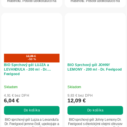
mastnotu. Pôsobí upokojujúco na
mastnotu. Pôsobí upokojujúco na
podráždenú...
podráždenú...
12,09 €
–50 %
BIO Sprchový gél LUJZA a
BIO Sprchový gél JOHNY
LEVANDUĽA - 200 ml - Dr.
LEMONY - 200 ml - Dr. Feelgood
Feelgood
Skladom
Skladom
4,91 € bez DPH
9,83 € bez DPH
6,04 €
12,09 €
Do košíka
Do košíka
BIO sprchový gél Lujza a Levanduľa
BIO sprchový gél Johny Lemony Dr.
Dr. Feelgood jemne čistí, upokojuje a
Feelgood s éterickými olejmi citrusov