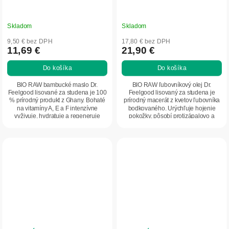
Skladom
Skladom
9,50 € bez DPH
17,80 € bez DPH
11,69 €
21,90 €
Do košíka
Do košíka
BIO RAW bambucké maslo Dr.
BIO RAW ľubovníkový olej Dr.
Feelgood lisované za studena je 100
Feelgood lisovaný za studena je
% prírodný produkt z Ghany. Bohaté
prírodný macerát z kvetov ľubovníka
na vitamíny A, E a F intenzívne
bodkovaného. Urýchľuje hojenie
vyživuje, hydratuje a regeneruje
pokožky, pôsobí protizápalovo a
pokožku....
uľavuje od...