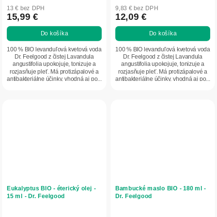
13 € bez DPH
9,83 € bez DPH
15,99 €
12,09 €
Do košíka
Do košíka
100 % BIO levanduľová kvetová voda
100 % BIO levanduľová kvetová voda
Dr. Feelgood z čistej Lavandula
Dr. Feelgood z čistej Lavandula
angustifolia upokojuje, tonizuje a
angustifolia upokojuje, tonizuje a
rozjasňuje pleť. Má protizápalové a
rozjasňuje pleť. Má protizápalové a
antibakteriálne účinky, vhodná aj po...
antibakteriálne účinky, vhodná aj po...
Eukalyptus BIO - éterický olej -
Bambucké maslo BIO - 180 ml -
15 ml - Dr. Feelgood
Dr. Feelgood