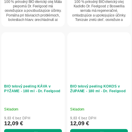
100 % prírodný BIO éterický olej Mäta
100 % prírodný BIO éterický olej
pieporná Dr. Feelgood má
Kadidlo Dr. Feelgood z Boswellia
osviežujúce a povzbudzujúce účinky.
serrata má regeneračné,
Pomáha pri tráviacich problémoch,
omladzujúce a upokojujúce účinky.
bolestiach hlavy, prechladnutí aj
Tonizuje zrelú pleť, osviežuje a
horúčke....
spomaľuje tvorbu...
BIO telový peeling KÁVA v
BIO telový peeling KOKOS v
PYŽAME - 180 ml - Dr. Feelgood
ŽUPANE - 180 ml - Dr. Feelgood
Skladom
Skladom
9,83 € bez DPH
9,83 € bez DPH
12,09 €
12,09 €