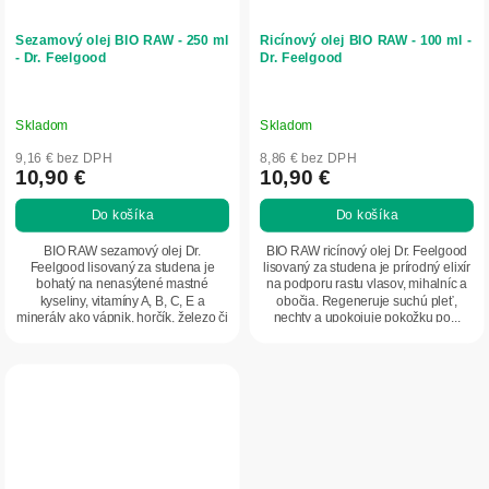
Sezamový olej BIO RAW - 250 ml
Ricínový olej BIO RAW - 100 ml -
- Dr. Feelgood
Dr. Feelgood
Skladom
Skladom
9,16 € bez DPH
8,86 € bez DPH
10,90 €
10,90 €
Do košíka
Do košíka
BIO RAW sezamový olej Dr.
BIO RAW ricínový olej Dr. Feelgood
Feelgood lisovaný za studena je
lisovaný za studena je prírodný elixír
bohatý na nenasýtené mastné
na podporu rastu vlasov, mihalníc a
kyseliny, vitamíny A, B, C, E a
obočia. Regeneruje suchú pleť,
minerály ako vápnik, horčík, železo či
nechty a upokojuje pokožku po...
zinok. Podporuje...