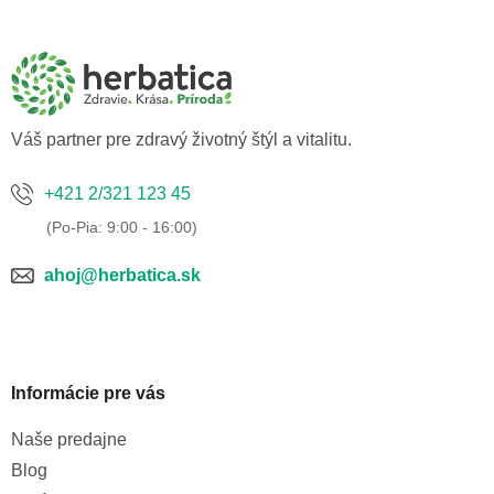
á
á
d
p
a
ä
c
t
i
i
e
p
e
Váš partner pre zdravý životný štýl a vitalitu.
r
v
k
+421 2/321 123 45
y
v
ý
p
ahoj@herbatica.sk
i
s
u
Informácie pre vás
Naše predajne
Blog