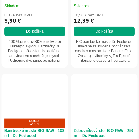
Skladom
Skladom
8,05 € bez DPH
10,56 € bez DPH
9,90 €
12,99 €
Do košíka
Do košíka
100 % prírodný BIO éterický olej
BIO bambucké maslo Dr. Feelgood
Eukalyptus globulus značky Dr.
lisované za studena pochádza z
Feelgood pôsobí antibakteriálne,
orechov maslovníka z Burkina Faso.
antivírusovo a osviežuje myseľ.
Obsahuje vitamíny A, E a F, ktoré
Podporuje dýchanie, pomáha pri
intenzívne vyživujú, hydratujú a
prechladnutí,...
regenerujú...
12,99 €
–10 %
Bambucké maslo BIO RAW - 180
Ľubovníkový olej BIO RAW - 250
ml - Dr. Feelgood
ml - Dr. Feelgood