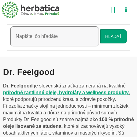
Prejsť
NÁKU
na
obsah
KOŠÍK
HĽADAŤ
Dr. Feelgood
Dr. Feelgood
je slovenská značka zameraná na kvalitné
prírodné rastlinné oleje, hydroláty a wellness produkty
,
ktoré podporujú prirodzenú krásu a zdravie pokožky.
Filozofia značky stojí na jednoduchosti – minimum zložiek,
maximálna kvalita a dôraz na prírodný pôvod surovín.
Produkty Dr. Feelgood sú známe najmä ako
100 % prírodné
oleje lisované za studena
, ktoré si zachovávajú vysoký
obsah aktívnych látok, vitamínov a mastných kyselín. Sú