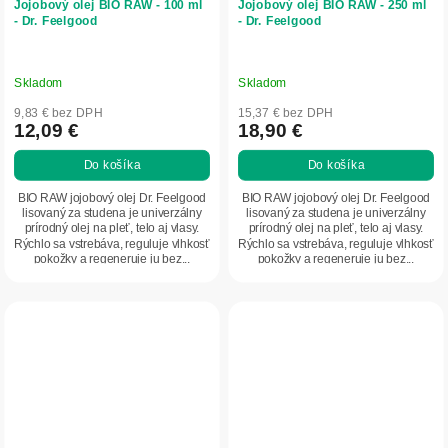
Jojobový olej BIO RAW - 100 ml
Jojobový olej BIO RAW - 250 ml
- Dr. Feelgood
- Dr. Feelgood
Skladom
Skladom
9,83 € bez DPH
15,37 € bez DPH
12,09 €
18,90 €
Do košíka
Do košíka
BIO RAW jojobový olej Dr. Feelgood
BIO RAW jojobový olej Dr. Feelgood
lisovaný za studena je univerzálny
lisovaný za studena je univerzálny
prírodný olej na pleť, telo aj vlasy.
prírodný olej na pleť, telo aj vlasy.
Rýchlo sa vstrebáva, reguluje vlhkosť
Rýchlo sa vstrebáva, reguluje vlhkosť
pokožky a regeneruje ju bez...
pokožky a regeneruje ju bez...