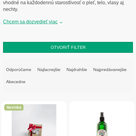
vhodné na každodennú starostlivosť o pleť, telo, vlasy aj
nechty.
Chcem sa dozvedieť viac
OTVORIŤ FILTER
R
a
Odporúčame
Najlacnejšie
Najdrahšie
Najpredávanejšie
d
e
Abecedne
n
i
V
e
ý
p
Novinka
p
r
i
o
s
d
p
u