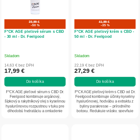
35,99 €
41,99 €
–50 %
–35 %
F*CK AGE pleťové sérum s CBD
F*CK AGE pleťový krém s CBD -
- 30 ml - Dr. Feelgood
50 ml - Dr. Feelgood
Skladom
Skladom
14,63 € bez DPH
22,19 € bez DPH
17,99 €
27,29 €
Do košíka
Do košíka
F*CK AGE pleťové sérum s CBD Dr.
F*CK AGE pleťový krém s CBD od Dr.
Feelgood kombinuje argánový,
Feelgood kombinuje účinky kyseliny
šípkový a rakytníkový olej s kyselinou
hyalurónovej, hodvábu a extraktu z
hyalurónovou rozpustnou v tuku pre
byliny parakresse – prírodného
dlhodobú hydratáciu a omladenie
botoxu. Redukuje vrásky, spevňuje
pokožky....
kontúry...