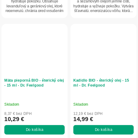
hydratuje pokožku. Obsahuje
a sezamovým olejom jemne čistí,
levanduľový a gerániový olej, ktoré
hydratuje a vyživuje pokožku. Vytvára
regenerujú, chránia pred vysušením
šťavnatú, energizujúcu vôňu, ktorá...
a...
Mäta pieporná BIO - éterický olej
Kadidlo BIO - éterický olej - 15
- 15 ml - Dr. Feelgood
ml - Dr. Feelgood
Skladom
Skladom
8,37 € bez DPH
12,19 € bez DPH
10,29 €
14,99 €
Do košíka
Do košíka