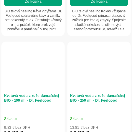
Do košíka
Do košíka
BIO telový peeling Káva v pyžame Dr.
BIO telový peeling Kokos v župane
Feelgood spája vôňu kávy a vanilky
od Dr. Feelgood prináša relaxačný
pre dokonalý relax. Obsahuje kávový
zážitok pre telo aj zmysly. Spojenie
olej a prášok, ktoré prekrvujú
sladkého kokosu a citrusových
pokožku a pomáhajú v boji proti...
esencií povzbudzuje, osviežuje a
zanecháva...
Kvetová voda z ruže damašskej
Kvetová voda z ruže damašskej
BIO - 100 ml - Dr. Feelgood
BIO - 250 ml - Dr. Feelgood
Skladom
Skladom
9,83 € bez DPH
13,81 € bez DPH