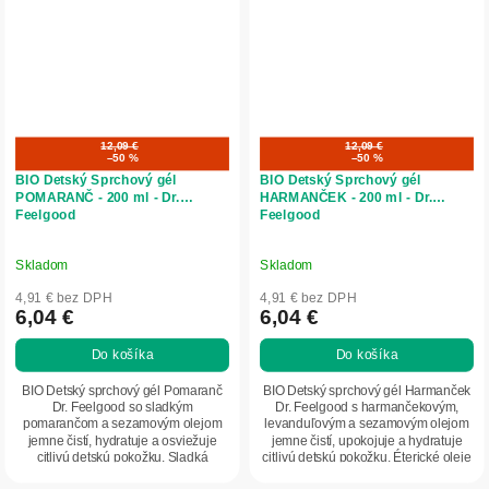
12,09 €
12,09 €
–50 %
–50 %
BIO Detský Sprchový gél
BIO Detský Sprchový gél
POMARANČ - 200 ml - Dr.
HARMANČEK - 200 ml - Dr.
Feelgood
Feelgood
Skladom
Skladom
4,91 € bez DPH
4,91 € bez DPH
6,04 €
6,04 €
Do košíka
Do košíka
BIO Detský sprchový gél Pomaranč
BIO Detský sprchový gél Harmanček
Dr. Feelgood so sladkým
Dr. Feelgood s harmančekovým,
pomarančom a sezamovým olejom
levanduľovým a sezamovým olejom
jemne čistí, hydratuje a osviežuje
jemne čistí, upokojuje a hydratuje
citlivú detskú pokožku. Sladká
citlivú detskú pokožku. Éterické oleje
citrusová vôňa...
pôsobia...