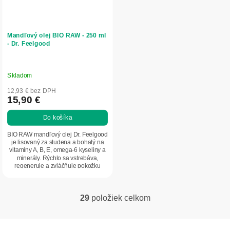
Mandľový olej BIO RAW - 250 ml
- Dr. Feelgood
Skladom
12,93 € bez DPH
15,90 €
Do košíka
BIO RAW mandľový olej Dr. Feelgood
je lisovaný za studena a bohatý na
vitamíny A, B, E, omega-6 kyseliny a
minerály. Rýchlo sa vstrebáva,
regeneruje a zvláčňuje pokožku
bez...
29
položiek celkom
O
v
l
Z