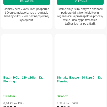
Do košíka
Do košíka
Jablčný ocot v kapsulách podporuje
Bromelaín je silný enzým z ananásu
trávenie, metabolizmus a reguláciu
podporujúci trávenie bielkovín,
hladiny cukru v krvi bez nepríjemnej
regeneráciu a protizápalové procesy
kyslej chuti.
v tele. Ideálny pri tráviacich
ťažkostiach aj po záťaži.
Betaín HCL - 110 tabliet - Dr.
Shiitake Extrakt - 90 kapsúl - Dr.
Fleming
Fleming
Skladom
Skladom
6,64 € bez DPH
8,32 € bez DPH