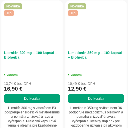
Novinka
Novinka
Tip
Tip
L-ornitín 300 mg – 100 kapsúl –
L-metionín 350 mg – 100 kapsúl
Bioherba
– Bioherba
Skladom
Skladom
13,74 € bez DPH
10,49 € bez DPH
16,90 €
12,90 €
Do košíka
Do košíka
L-ornitín 300 mg s vitamínom B3
L-metionín 350 mg s vitamínom B6
podporuje energetický metabolizmus
podporuje metabolizmus bielkovín a
a pomáha znižovať únavu a
pomáha znižovať únavu a
vyčerpanie. Praktická kapsulová
vyčerpanie. Ideálny doplnok pre
forma je ideálna pre každodenné
každodenné užívanie pri aktívnom