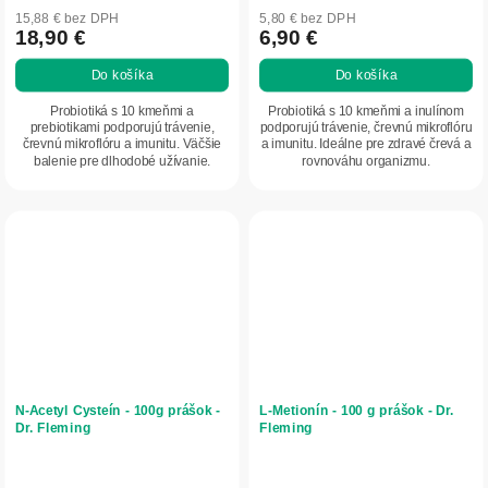
15,88 € bez DPH
5,80 € bez DPH
18,90 €
6,90 €
Do košíka
Do košíka
Probiotiká s 10 kmeňmi a
Probiotiká s 10 kmeňmi a inulínom
prebiotikami podporujú trávenie,
podporujú trávenie, črevnú mikroflóru
črevnú mikroflóru a imunitu. Väčšie
a imunitu. Ideálne pre zdravé črevá a
balenie pre dlhodobé užívanie.
rovnováhu organizmu.
N-Acetyl Cysteín - 100g prášok -
L-Metionín - 100 g prášok - Dr.
Dr. Fleming
Fleming