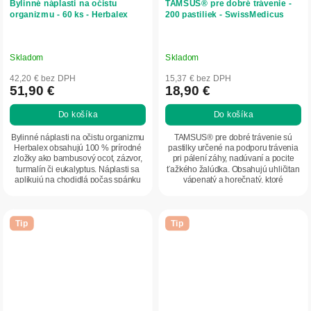
Bylinné náplasti na očistu
TAMSUS® pre dobré trávenie -
organizmu - 60 ks - Herbalex
200 pastiliek - SwissMedicus
Skladom
Skladom
42,20 € bez DPH
15,37 € bez DPH
51,90 €
18,90 €
Do košíka
Do košíka
Bylinné náplasti na očistu organizmu
TAMSUS® pre dobré trávenie sú
Herbalex obsahujú 100 % prírodné
pastilky určené na podporu trávenia
zložky ako bambusový ocot, zázvor,
pri pálení záhy, nadúvaní a pocite
turmalín či eukalyptus. Náplasti sa
ťažkého žalúdka. Obsahujú uhličitan
aplikujú na chodidlá počas spánku
vápenatý a horečnatý, ktoré
a...
pomáhajú...
Tip
Tip