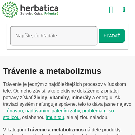
Prejsť
NÁKU
na
obsah
KOŠÍK
HĽADAŤ
Trávenie a metabolizmus
Trávenie je jedným z najdôležitejších procesov v ľudskom
tele. Od neho závisí, ako efektívne dokážeme z prijatej
potravy získať
živiny
,
vitamíny
,
minerály
a energiu. Ak
tráviaci systém nefunguje správne, telo to dáva jasne najavo
–
únavou
,
nadúvaním
,
pálením záhy
,
problémami so
stolicou
, oslabenou
imunitou
, ale aj zlou náladou.
V kategórii
Trávenie a metabolizmus
nájdete produkty,