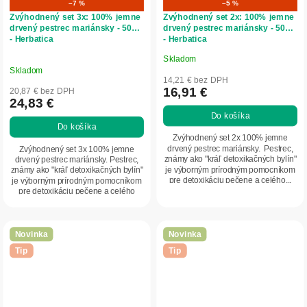
–7 %
–5 %
Zvýhodnený set 3x: 100% jemne
Zvýhodnený set 2x: 100% jemne
drvený pestrec mariánsky - 500g
drvený pestrec mariánsky - 500g
- Herbatica
- Herbatica
Skladom
Priemerné
Skladom
hodnotenie
14,21 € bez DPH
produktu
16,91 €
20,87 € bez DPH
24,83 €
je
Do košíka
5,0
Do košíka
z
Zvýhodnený set 2x 100% jemne
5
drvený pestrec mariánsky. Pestrec,
Zvýhodnený set 3x 100% jemne
známy ako "kráľ detoxikačných bylín"
drvený pestrec mariánsky. Pestrec,
hviezdičiek.
je výborným prírodným pomocníkom
známy ako "kráľ detoxikačných bylín"
pre detoxikáciu pečene a celého...
je výborným prírodným pomocníkom
pre detoxikáciu pečene a celého
organizmu....
Novinka
Novinka
Tip
Tip