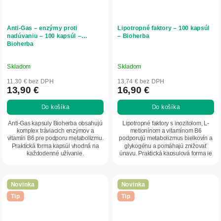
Anti-Gas – enzýmy proti
Lipotropné faktory – 100 kapsúl
nadúvaniu – 100 kapsúl –
– Bioherba
Bioherba
Skladom
Skladom
11,30 € bez DPH
13,74 € bez DPH
13,90 €
16,90 €
Do košíka
Do košíka
Anti-Gas kapsuly Bioherba obsahujú
Lipotropné faktory s inozitolom, L-
komplex tráviacich enzýmov a
metionínom a vitamínom B6
vitamín B6 pre podporu metabolizmu.
podporujú metabolizmus bielkovín a
Praktická forma kapsúl vhodná na
glykogénu a pomáhajú znižovať
každodenné užívanie.
únavu. Praktická kapsulová forma je
vhodná na...
Novinka
Novinka
Tip
Tip