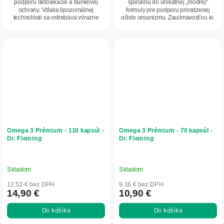
podporu detoxikácie a bunkovej
spirulinu do unikátnej „modrej“
ochrany. Vďaka lipozomálnej
formuly pre podporu prirodzenej
technológii sa vstrebáva výrazne
očisty organizmu. Zaujímavosťou je,
efektívnejšie...
že glutatión...
Omega 3 Prémium - 110 kapsúl -
Omega 3 Prémium - 70 kapsúl -
Dr. Fleming
Dr. Fleming
Skladom
Skladom
12,52 € bez DPH
9,16 € bez DPH
14,90 €
10,90 €
Do košíka
Do košíka