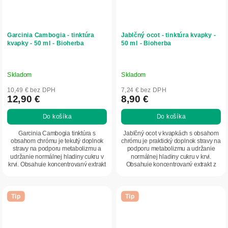
Garcinia Cambogia - tinktúra
Jablčný ocot - tinktúra kvapky -
kvapky - 50 ml - Bioherba
50 ml - Bioherba
Skladom
Skladom
10,49 € bez DPH
7,24 € bez DPH
12,90 €
8,90 €
Do košíka
Do košíka
Garcinia Cambogia tinktúra s
Jablčný ocot v kvapkách s obsahom
obsahom chrómu je tekutý doplnok
chrómu je praktický doplnok stravy na
stravy na podporu metabolizmu a
podporu metabolizmu a udržanie
udržanie normálnej hladiny cukru v
normálnej hladiny cukru v krvi.
krvi. Obsahuje koncentrovaný extrakt
Obsahuje koncentrovaný extrakt z
z Garcinia...
jablčného...
Tip
Tip