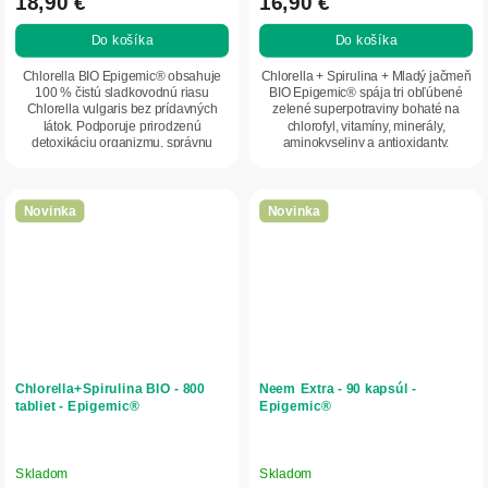
18,90 €
16,90 €
Do košíka
Do košíka
Chlorella BIO Epigemic® obsahuje
Chlorella + Spirulina + Mladý jačmeň
100 % čistú sladkovodnú riasu
BIO Epigemic® spája tri obľúbené
Chlorella vulgaris bez prídavných
zelené superpotraviny bohaté na
látok. Podporuje prirodzenú
chlorofyl, vitamíny, minerály,
detoxikáciu organizmu, správnu
aminokyseliny a antioxidanty.
funkciu pečene, čriev...
Podporuje...
Novinka
Novinka
Chlorella+Spirulina BIO - 800
Neem Extra - 90 kapsúl -
tabliet - Epigemic®
Epigemic®
Skladom
Skladom