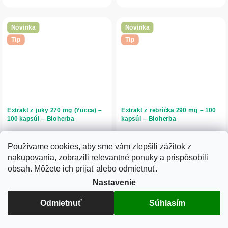
doplnenie...
životnom štýle a...
Novinka
Novinka
Tip
Tip
Extrakt z juky 270 mg (Yucca) –
Extrakt z rebríčka 290 mg – 100
100 kapsúl – Bioherba
kapsúl – Bioherba
Používame cookies, aby sme vám zlepšili zážitok z
Skladom
Skladom
nakupovania, zobrazili relevantné ponuky a prispôsobili
12,93 € bez DPH
10,49 € bez DPH
obsah. Môžete ich prijať alebo odmietnuť.
15,90 €
12,90 €
Nastavenie
Do košíka
Do košíka
Odmietnuť
Súhlasím
Extrakt z juky 270 mg obsahuje
Extrakt z rebríčka 290 mg obsahuje
koncentrovaný extrakt z Yucca
koncentrovaný extrakt z Achillea
filamentosa doplnený o zinok, ktorý
millefolium doplnený o vitamín K.