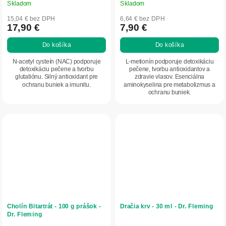
Skladom
Skladom
15,04 € bez DPH
6,64 € bez DPH
17,90 €
7,90 €
Do košíka
Do košíka
N-acetyl cysteín (NAC) podporuje
L-metionín podporuje detoxikáciu
detoxikáciu pečene a tvorbu
pečene, tvorbu antioxidantov a
glutatiónu. Silný antioxidant pre
zdravie vlasov. Esenciálna
ochranu buniek a imunitu.
aminokyselina pre metabolizmus a
ochranu buniek.
Cholín Bitartrát - 100 g prášok -
Dračia krv - 30 ml - Dr. Fleming
Dr. Fleming