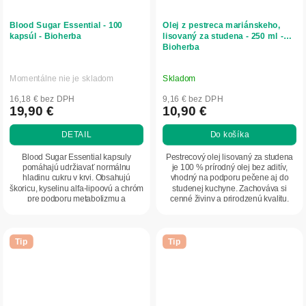
Blood Sugar Essential - 100
Olej z pestreca mariánskeho,
kapsúl - Bioherba
lisovaný za studena - 250 ml -
Bioherba
Momentálne nie je skladom
Skladom
16,18 € bez DPH
9,16 € bez DPH
19,90 €
10,90 €
DETAIL
Do košíka
Blood Sugar Essential kapsuly
Pestrecový olej lisovaný za studena
pomáhajú udržiavať normálnu
je 100 % prírodný olej bez aditív,
hladinu cukru v krvi. Obsahujú
vhodný na podporu pečene aj do
škoricu, kyselinu alfa-lipoovú a chróm
studenej kuchyne. Zachováva si
pre podporu metabolizmu a
cenné živiny a prirodzenú kvalitu.
inzulínovej rovnováhy.
Tip
Tip