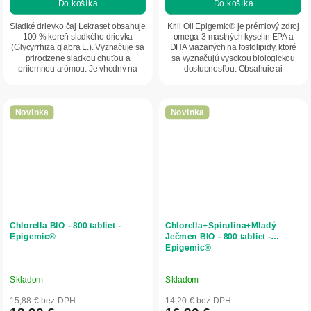
Do košíka
Do košíka
Sladké drievko čaj Lekraset obsahuje
Krill Oil Epigemic® je prémiový zdroj
100 % koreň sladkého drievka
omega-3 mastných kyselín EPA a
(Glycyrrhiza glabra L.). Vyznačuje sa
DHA viazaných na fosfolipidy, ktoré
prirodzene sladkou chuťou a
sa vyznačujú vysokou biologickou
príjemnou arómou. Je vhodný na
dostupnosťou. Obsahuje aj
prípravu...
prirodzene sa...
Novinka
Novinka
Chlorella BIO - 800 tabliet -
Chlorella+Spirulina+Mladý
Epigemic®
Ječmen BIO - 800 tabliet -
Epigemic®
Skladom
Skladom
15,88 € bez DPH
14,20 € bez DPH