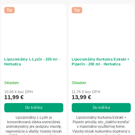
Tip
Tip
Lipozomálny L‑Lyzín - 200 ml -
Lipozomálny Kurkuma Extrakt +
Herbatica
Piperín - 200 ml - Herbatica
Skladom
Skladom
10,08 € bez DPH
11,76 € bez DPH
11,99 €
13,99 €
Do košíka
Do košíka
Lipozomálny L-Lyzín je
Lipozomálny Kurkuma Extrakt +
koncentrovaná dávka esenciálnej
Piperín prináša silu „zlatého koreňa“
aminokyseliny pre podporu imunity,
v maximálne využiteľnej forme.
regenerácie a vitality. Vysoký obsah
Vysoký obsah kurkumínu doplnený o