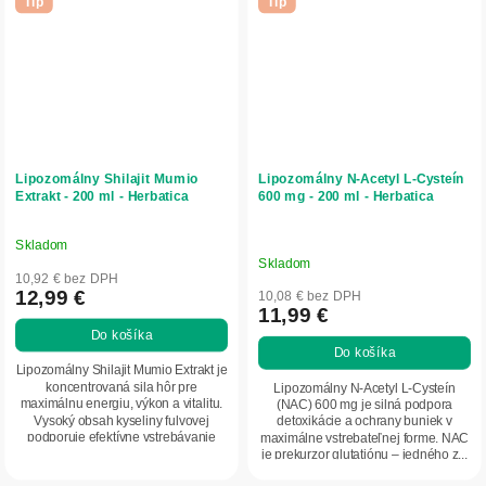
Tip
Tip
Lipozomálny Shilajit Mumio
Lipozomálny N‑Acetyl L‑Cysteín
Extrakt - 200 ml - Herbatica
600 mg - 200 ml - Herbatica
Skladom
Priemerné
Skladom
hodnotenie
10,92 € bez DPH
produktu
12,99 €
10,08 € bez DPH
11,99 €
je
Do košíka
5,0
Do košíka
z
Lipozomálny Shilajit Mumio Extrakt je
5
koncentrovaná sila hôr pre
Lipozomálny N-Acetyl L-Cysteín
maximálnu energiu, výkon a vitalitu.
(NAC) 600 mg je silná podpora
hviezdičiek.
Vysoký obsah kyseliny fulvovej
detoxikácie a ochrany buniek v
podporuje efektívne vstrebávanie
maximálne vstrebateľnej forme. NAC
živín...
je prekurzor glutatiónu – jedného z...