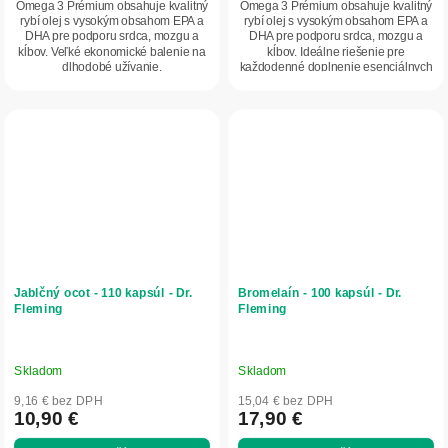
Omega 3 Prémium obsahuje kvalitný
Omega 3 Prémium obsahuje kvalitný
rybí olej s vysokým obsahom EPA a
rybí olej s vysokým obsahom EPA a
DHA pre podporu srdca, mozgu a
DHA pre podporu srdca, mozgu a
kĺbov. Veľké ekonomické balenie na
kĺbov. Ideálne riešenie pre
dlhodobé užívanie.
každodenné doplnenie esenciálnych
mastných kyselín.
Jablčný ocot - 110 kapsúl - Dr.
Bromelaín - 100 kapsúl - Dr.
Fleming
Fleming
Skladom
Skladom
9,16 € bez DPH
15,04 € bez DPH
10,90 €
17,90 €