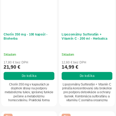
Cholín 350 mg - 100 kapsúl -
Lipozomálny Sulforafán +
Bioherba
Vitamín C - 200 ml - Herbatica
Skladom
Skladom
17,80 € bez DPH
12,60 € bez DPH
21,90 €
14,99 €
Do košíka
Do košíka
Cholín 350 mg v kapsulách je
Lipozomálny Sulforafán + Vitamín C
doplnok stravy na podporu
prináša koncentrovanú silu brokolice
metabolizmu tukov, správnej funkcie
pre podporu detoxikácie a ochrany
pečene a metabolizmu
buniek. Kombinácia sulforafánu a
homocysteínu. Praktická forma
vitamínu C pomáha organizmu
kapsúl umožňuje jednoduché...
zvládať...