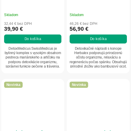
Skladom
Skladom
32,44 € bez DPH
46,26 € bez DPH
39,90 €
56,90 €
Do košíka
Do košíka
DetoxMedicus SwissMedicus je
Detoxikačné náplasti s konope
bylinný komplex s vysokým obsahom
Herbalex podporujú prirodzenú
pestreca mariánskeho a artičoku na
očistu organizmu, relaxáciu a
podporu detoxikácie organizmu,
regeneráciu počas spánku. Obsahujú
správnej funkcie pečene a trávenia.
prírodné zložky ako bambusový ocot,
Obsahuje 13...
zázvor, turmalín...
Novinka
Novinka