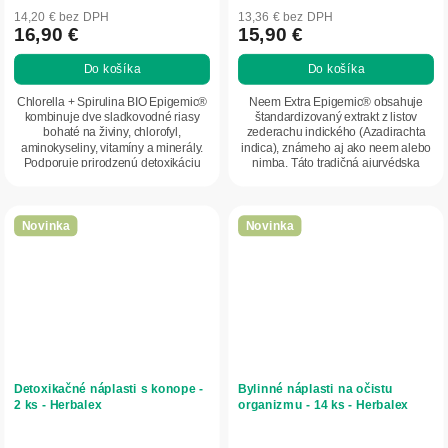
14,20 € bez DPH
13,36 € bez DPH
16,90 €
15,90 €
Do košíka
Do košíka
Chlorella + Spirulina BIO Epigemic®
Neem Extra Epigemic® obsahuje
kombinuje dve sladkovodné riasy
štandardizovaný extrakt z listov
bohaté na živiny, chlorofyl,
zederachu indického (Azadirachta
aminokyseliny, vitamíny a minerály.
indica), známeho aj ako neem alebo
Podporuje prirodzenú detoxikáciu
nimba. Táto tradičná ajurvédska
organizmu,...
rastlina je...
Novinka
Novinka
Detoxikačné náplasti s konope -
Bylinné náplasti na očistu
2 ks - Herbalex
organizmu - 14 ks - Herbalex