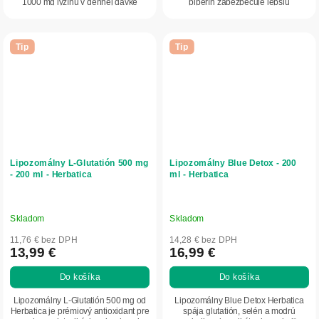
1000 mg lyzínu v dennej dávke
piperín zabezpečuje lepšiu
pomáha telu zvládať...
vstrebateľnosť a...
Tip
Tip
Lipozomálny L‑Glutatión 500 mg
Lipozomálny Blue Detox - 200
- 200 ml - Herbatica
ml - Herbatica
Skladom
Skladom
11,76 € bez DPH
14,28 € bez DPH
13,99 €
16,99 €
Do košíka
Do košíka
Lipozomálny L-Glutatión 500 mg od
Lipozomálny Blue Detox Herbatica
Herbatica je prémiový antioxidant pre
spája glutatión, selén a modrú