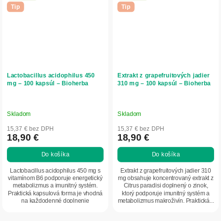
Tip
Tip
Lactobacillus acidophilus 450
Extrakt z grapefruitových jadier
mg – 100 kapsúl – Bioherba
310 mg – 100 kapsúl – Bioherba
Skladom
Skladom
15,37 € bez DPH
15,37 € bez DPH
18,90 €
18,90 €
Do košíka
Do košíka
Lactobacillus acidophilus 450 mg s
Extrakt z grapefruitových jadier 310
vitamínom B6 podporuje energetický
mg obsahuje koncentrovaný extrakt z
metabolizmus a imunitný systém.
Citrus paradisi doplnený o zinok,
Praktická kapsulová forma je vhodná
ktorý podporuje imunitný systém a
na každodenné doplnenie
metabolizmus makroživín. Praktická...
probiotických...