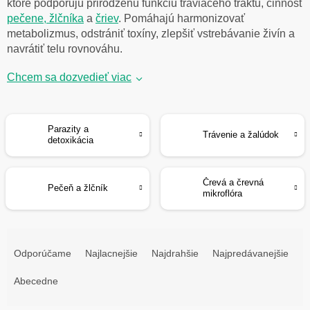
ktoré podporujú prirodzenú funkciu tráviaceho traktu, činnosť
pečene, žlčníka
a
čriev
. Pomáhajú harmonizovať
metabolizmus, odstrániť toxíny, zlepšiť vstrebávanie živín a
navrátiť telu rovnováhu.
Chcem sa dozvedieť viac
Parazity a
Trávenie a žalúdok
detoxikácia
Črevá a črevná
Pečeň a žlčník
mikroflóra
R
a
Odporúčame
Najlacnejšie
Najdrahšie
Najpredávanejšie
d
e
Abecedne
n