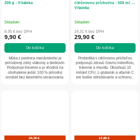
200 g - Vitateka
citrónovou príchuťou - 500 ml -
Vitateka
Skladom
Skladom
8,05 € bez DPH
24,31 € bez DPH
9,90 €
29,90 €
Do košíka
Do košíka
Múka z pestreca mariánskeho je
Probiotiká s citrónovou príchuťou
prirodzený zdroj vlákniny a bielkovín.
podporujú zdravú črevnú mikroflóru,
Podporuje trávenie a je vhodná na
trávenie a imunitu. Obsahujú 10
obohatenie jedál. 100 % prírodný
miliárd CFU, L-glutamín a vitamín C
produkt bez tepelného spracovania.
pre lepšie vstrebávanie a ochranu...
26,70 €
17,80 €