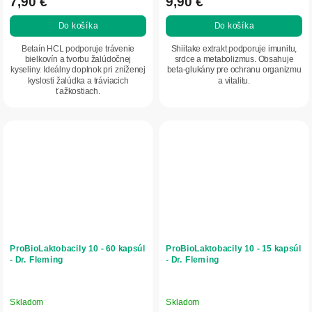
7,90 €
9,90 €
Do košíka
Do košíka
Betaín HCL podporuje trávenie
Shiitake extrakt podporuje imunitu,
bielkovín a tvorbu žalúdočnej
srdce a metabolizmus. Obsahuje
kyseliny. Ideálny doplnok pri zníženej
beta-glukány pre ochranu organizmu
kyslosti žalúdka a tráviacich
a vitalitu.
ťažkostiach.
ProBioLaktobacily 10 - 60 kapsúl
ProBioLaktobacily 10 - 15 kapsúl
- Dr. Fleming
- Dr. Fleming
Skladom
Skladom