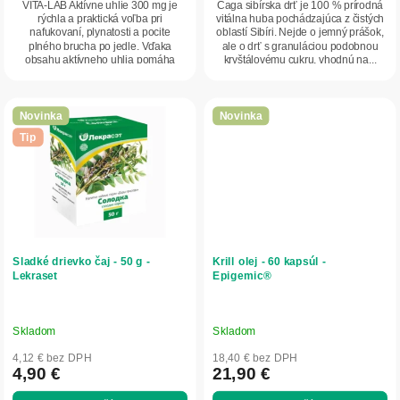
VITA-LAB Aktívne uhlie 300 mg je
Čaga sibírska drť je 100 % prírodná
rýchla a praktická voľba pri
vitálna huba pochádzajúca z čistých
nafukovaní, plynatosti a pocite
oblastí Sibíri. Nejde o jemný prášok,
plného brucha po jedle. Vďaka
ale o drť s granuláciou podobnou
obsahu aktívneho uhlia pomáha
kryštálovému cukru, vhodnú na...
znižovať nadmerné...
Novinka
Novinka
Tip
Sladké drievko čaj - 50 g -
Krill olej - 60 kapsúl -
Lekraset
Epigemic®
Skladom
Skladom
4,12 € bez DPH
18,40 € bez DPH
4,90 €
21,90 €