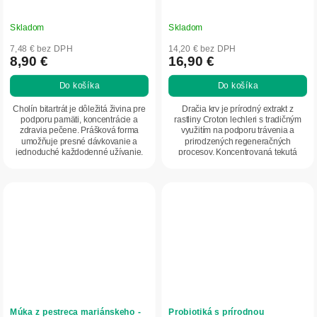
Skladom
Skladom
7,48 € bez DPH
14,20 € bez DPH
8,90 €
16,90 €
Do košíka
Do košíka
Cholín bitartrát je dôležitá živina pre
Dračia krv je prírodný extrakt z
podporu pamäti, koncentrácie a
rastliny Croton lechleri s tradičným
zdravia pečene. Prášková forma
využitím na podporu trávenia a
umožňuje presné dávkovanie a
prirodzených regeneračných
jednoduché každodenné užívanie.
procesov. Koncentrovaná tekutá
forma umožňuje...
Múka z pestreca mariánskeho -
Probiotiká s prírodnou