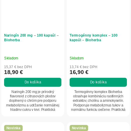
Naringín 200 mg – 100 kapsúl –
Termogénny komplex – 100
Bioherba
kapsúl – Bioherba
Skladom
Skladom
15,37 € bez DPH
13,74 € bez DPH
18,90 €
16,90 €
Do košíka
Do košíka
Naringín 200 mg je prírodný
Termogénny komplex Bioherba
flavonoid z citrusových plodov
obsahuje kombináciu rastlinných
doplnený o chróm pre podporu
extraktov, cholínu a aminokyselín.
metabolizmu a udržanie normálnej
Podporuje metabolizmus tukov a
hladiny cukru v krvi. Praktická
normálnu funkciu pečene. Praktická
kapsulová forma umožňuje...
kapsulová forma...
Novinka
Novinka