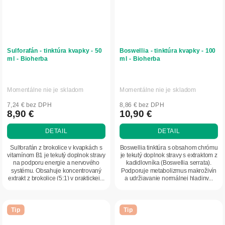
Sulforafán - tinktúra kvapky - 50
Boswellia - tinktúra kvapky - 100
ml - Bioherba
ml - Bioherba
Momentálne nie je skladom
Momentálne nie je skladom
7,24 € bez DPH
8,86 € bez DPH
8,90 €
10,90 €
DETAIL
DETAIL
Sulforafán z brokolice v kvapkách s
Boswellia tinktúra s obsahom chrómu
vitamínom B1 je tekutý doplnok stravy
je tekutý doplnok stravy s extraktom z
na podporu energie a nervového
kadidlovníka (Boswellia serrata).
systému. Obsahuje koncentrovaný
Podporuje metabolizmus makroživín
extrakt z brokolice (5:1) v praktickej...
a udržiavanie normálnej hladiny...
Tip
Tip