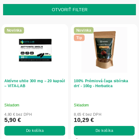
i
e
OTVORIŤ FILTER
p
r
V
o
ý
Novinka
Novinka
d
p
Tip
u
i
k
s
t
p
o
r
v
o
d
Aktívne uhlie 300 mg – 20 kapsúl
100% Prémiová čaga sibírska
u
– VITA-LAB
drť - 100g - Herbatica
k
t
o
Skladom
Skladom
v
4,80 € bez DPH
8,65 € bez DPH
5,90 €
10,29 €
Do košíka
Do košíka