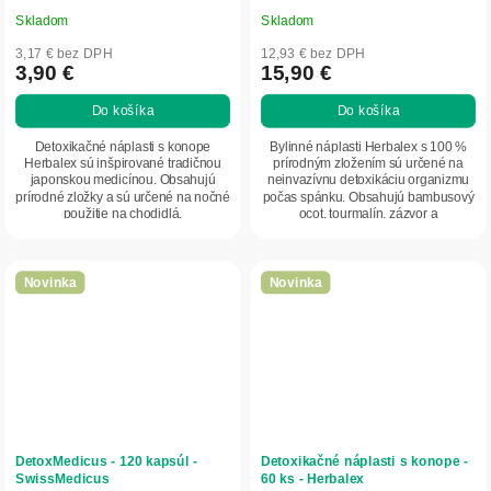
Skladom
Skladom
3,17 € bez DPH
12,93 € bez DPH
3,90 €
15,90 €
Do košíka
Do košíka
Detoxikačné náplasti s konope
Bylinné náplasti Herbalex s 100 %
Herbalex sú inšpirované tradičnou
prírodným zložením sú určené na
japonskou medicínou. Obsahujú
neinvazívnu detoxikáciu organizmu
prírodné zložky a sú určené na nočné
počas spánku. Obsahujú bambusový
použitie na chodidlá.
ocot, tourmalín, zázvor a
eukalyptus....
Novinka
Novinka
DetoxMedicus - 120 kapsúl -
Detoxikačné náplasti s konope -
SwissMedicus
60 ks - Herbalex