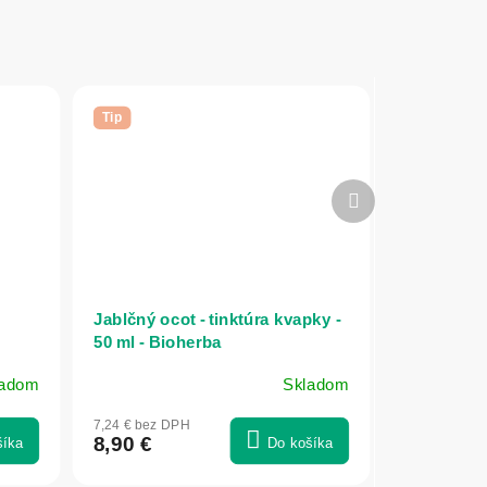
Tip
Ďalší
produkt
Jablčný ocot - tinktúra kvapky -
50 ml - Bioherba
ladom
Skladom
7,24 € bez DPH
8,90 €
šíka
Do košíka