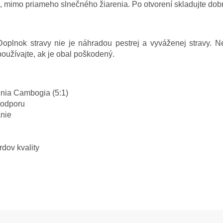
mimo priameho slnečného žiarenia. Po otvorení skladujte dobre
plnok stravy nie je náhradou pestrej a vyváženej stravy. Ne
užívajte, ak je obal poškodený.
inia Cambogia (5:1)
podporu
nie
dov kvality