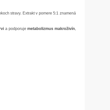
plnkoch stravy. Extrakt v pomere 5:1 znamená
rvi
a podporuje
metabolizmus makroživín
,