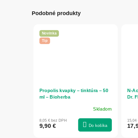
Podobné produkty
Novinka
Tip
Propolis kvapky – tinktúra – 50
N-Ac
ml – Bioherba
Dr. 
Skladom
8,05 € bez DPH
15,04
9,90 €
17,
Do košíka