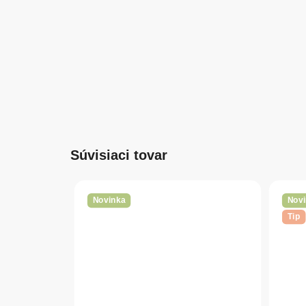
Súvisiaci tovar
Novinka
Novi
Tip