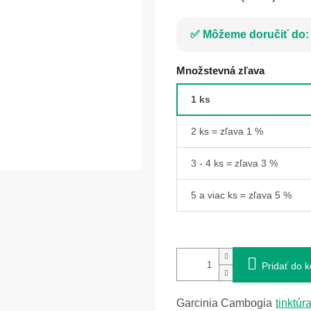
Môžeme doručiť do:
Množstevná zľava
1 ks
2 ks = zľava 1 %
3 - 4 ks = zľava 3 %
5 a viac ks = zľava 5 %
Pridať do k
Garcinia Cambogia
tinktúr