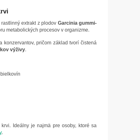
rvi
rastlinný extrakt z plodov
Garcinia gummi-
oru metabolických procesov v organizme.
 konzervantov, pričom základ tvorí čistená
nkov výživy
.
bielkovín
krvi. Ideálny je najmä pre osoby, ktoré sa
y
.