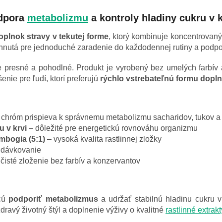
odpora
metabolizmu
a kontroly hladiny cukru v k
oplnok stravy v tekutej forme
, ktorý kombinuje koncentrovaný 
rhnutá pre jednoduché zaradenie do každodennej rutiny a podp
 presné a pohodlné. Produkt je vyrobený bez umelých farbív a
šenie pre ľudí, ktorí preferujú
rýchlo vstrebateľnú formu dopl
chróm prispieva k správnemu metabolizmu sacharidov, tukov a 
u v krvi
– dôležité pre energetickú rovnováhu organizmu
mbogia (5:1)
– vysoká kvalita rastlinnej zložky
 dávkovanie
čisté zloženie bez farbív a konzervantov
hcú
podporiť metabolizmus
a udržať stabilnú hladinu cukru v 
zdravý životný štýl a doplnenie výživy o kvalitné
rastlinné extrakt