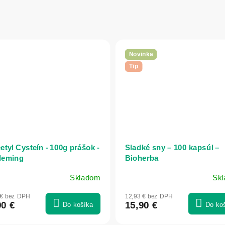
Novinka
Tip
etyl Cysteín - 100g prášok -
Sladké sny – 100 kapsúl –
Fleming
Bioherba
Skladom
Sk
 € bez DPH
12,93 € bez DPH
90 €
15,90 €
Do košíka
Do ko