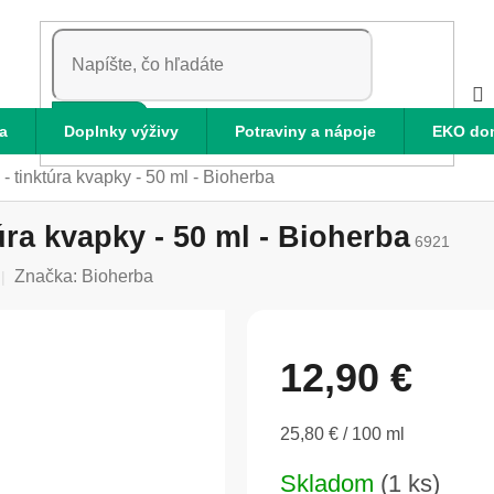
HĽADAŤ
a
Doplnky výživy
Potraviny a nápoje
EKO do
 tinktúra kvapky - 50 ml - Bioherba
úra kvapky - 50 ml - Bioherba
6921
Značka:
Bioherba
12,90 €
Jednotková
25,80 € / 100 ml
cena:
Skladom
(1 ks)