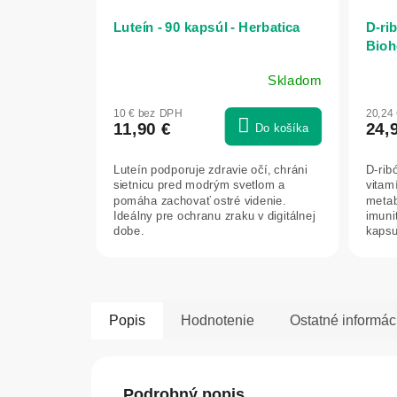
Luteín - 90 kapsúl - Herbatica
D-ri
Bioh
Skladom
10 € bez DPH
20,24
11,90 €
24,
Do košíka
Luteín podporuje zdravie očí, chráni
D-rib
sietnicu pred modrým svetlom a
vitam
pomáha zachovať ostré videnie.
metab
Ideálny pre ochranu zraku v digitálnej
imuni
dobe.
kapsu
každo
Popis
Hodnotenie
Ostatné informác
Podrobný popis