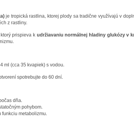
a)
je tropická rastlina, ktorej plody sa tradične využívajú v do
h z rastliny.
 ktorý prispieva k
udržiavaniu normálnej hladiny glukózy v k
anizmu.
,4 ml (cca 35 kvapiek) s vodou.
tvorení spotrebujte do 60 dní.
počas dňa.
ostatočným pohybom.
u funkciu metabolizmu.