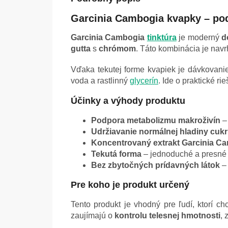
Garcinia Cambogia kvapky – p
Garcinia Cambogia
tinktúra
je moderný
d
gutta
s
chrómom
. Táto kombinácia je nav
Vďaka tekutej forme kvapiek je dávkovanie
voda a rastlinný
glycerín
. Ide o praktické rie
Účinky a výhody produktu
Podpora metabolizmu makroživín
– 
Udržiavanie normálnej hladiny cukr
Koncentrovaný extrakt Garcinia Ca
Tekutá forma
– jednoduché a presné
Bez zbytočných prídavných látok
– 
Pre koho je produkt určený
Tento produkt je vhodný pre ľudí, ktorí c
zaujímajú o
kontrolu telesnej hmotnosti
, 