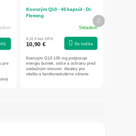
Koenzým Q10 - 40 kapsúl - Dr.
Fleming
Ďalší
produkt
ladom
Skladom
9,16 € bez DPH
10,90 €
AIL
Do košíka
Koenzým Q10 100 mg podporuje
u pre
energiu buniek, srdce a ochranu pred
a
oxidačným stresom. Ideálny pre
vitalitu a kardiovaskulárne zdravie.
ybový