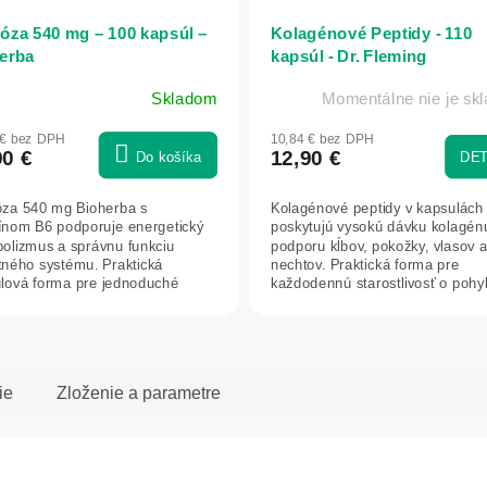
bóza 540 mg – 100 kapsúl –
Kolagénové Peptidy - 110
erba
kapsúl - Dr. Fleming
Skladom
Momentálne nie je sk
 € bez DPH
10,84 € bez DPH
90 €
12,90 €
Do košíka
DET
óza 540 mg Bioherba s
Kolagénové peptidy v kapsulách
ínom B6 podporuje energetický
poskytujú vysokú dávku kolagén
olizmus a správnu funkciu
podporu kĺbov, pokožky, vlasov 
tného systému. Praktická
nechtov. Praktická forma pre
lová forma pre jednoduché
každodennú starostlivosť o poh
denné užívanie.
aparát aj...
ie
Zloženie a parametre