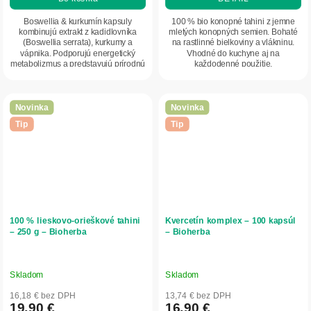
Boswellia & kurkumín kapsuly
100 % bio konopné tahini z jemne
kombinujú extrakt z kadidlovníka
mletých konopných semien. Bohaté
(Boswellia serrata), kurkumy a
na rastlinné bielkoviny a vlákninu.
vápnika. Podporujú energetický
Vhodné do kuchyne aj na
metabolizmus a predstavujú prírodnú
každodenné použitie.
kombináciu...
Novinka
Novinka
Tip
Tip
100 % lieskovo-orieškové tahini
Kvercetín komplex – 100 kapsúl
– 250 g – Bioherba
– Bioherba
Skladom
Skladom
16,18 € bez DPH
13,74 € bez DPH
19,90 €
16,90 €