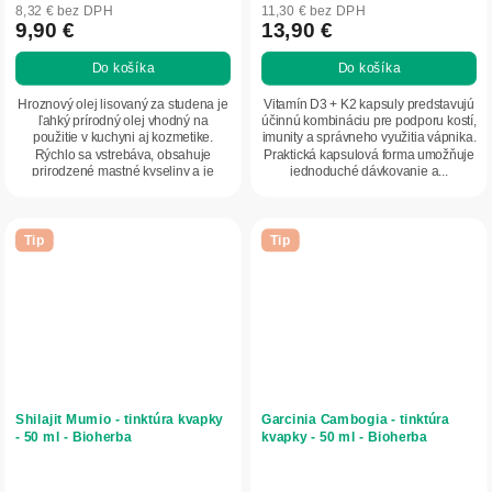
8,32 € bez DPH
11,30 € bez DPH
9,90 €
13,90 €
Do košíka
Do košíka
Hroznový olej lisovaný za studena je
Vitamín D3 + K2 kapsuly predstavujú
ľahký prírodný olej vhodný na
účinnú kombináciu pre podporu kostí,
použitie v kuchyni aj kozmetike.
imunity a správneho využitia vápnika.
Rýchlo sa vstrebáva, obsahuje
Praktická kapsulová forma umožňuje
prirodzené mastné kyseliny a je
jednoduché dávkovanie a...
ideálny na...
Tip
Tip
Shilajit Mumio - tinktúra kvapky
Garcinia Cambogia - tinktúra
- 50 ml - Bioherba
kvapky - 50 ml - Bioherba