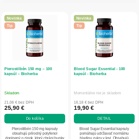
i
V
e
ý
p
Novinka
Novinka
p
r
Tip
Tip
i
o
s
d
p
u
r
k
o
t
d
o
Pterostilbén 150 mg – 100
Blood Sugar Essential - 100
u
v
kapsúl – Bioherba
kapsúl - Bioherba
k
t
o
Skladom
Momentálne nie je skladom
v
21,06 € bez DPH
16,18 € bez DPH
25,90 €
19,90 €
Do košíka
DETAIL
Pterostilbén 150 mg kapsuly
Blood Sugar Essential kapsuly
obsahujú prírodný polyfenol
pomáhajú udržiavať normálnu
doplnený o zinok, ktorý chráni bunky
hladinu cukru v krvi. Obsahujú