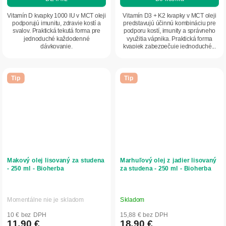
Vitamín D kvapky 1000 IU v MCT oleji
Vitamín D3 + K2 kvapky v MCT oleji
podporujú imunitu, zdravie kostí a
predstavujú účinnú kombináciu pre
svalov. Praktická tekutá forma pre
podporu kostí, imunity a správneho
jednoduché každodenné
využitia vápnika. Praktická forma
dávkovanie.
kvapiek zabezpečuje jednoduché...
Tip
Tip
Makový olej lisovaný za studena
Marhuľový olej z jadier lisovaný
- 250 ml - Bioherba
za studena - 250 ml - Bioherba
Momentálne nie je skladom
Skladom
10 € bez DPH
15,88 € bez DPH
11,90 €
18,90 €