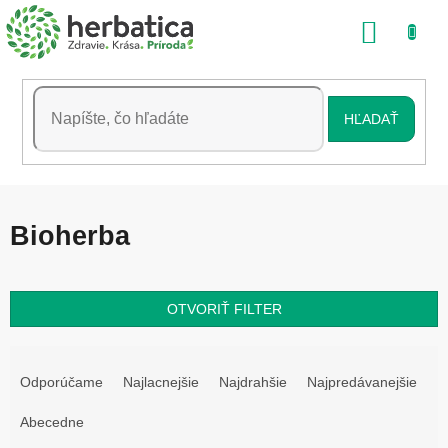
Prejsť
NÁKU
na
obsah
KOŠÍK
HĽADAŤ
Bioherba
OTVORIŤ FILTER
R
a
Odporúčame
Najlacnejšie
Najdrahšie
Najpredávanejšie
d
e
Abecedne
n