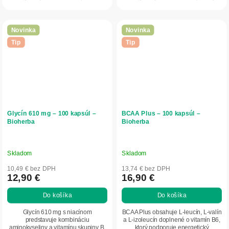
cukru v krvi a...
únavu a...
Novinka
Novinka
Tip
Tip
Glycín 610 mg – 100 kapsúl –
BCAA Plus – 100 kapsúl –
Bioherba
Bioherba
Skladom
Skladom
10,49 € bez DPH
13,74 € bez DPH
12,90 €
16,90 €
Do košíka
Do košíka
Glycín 610 mg s niacínom
BCAA Plus obsahuje L-leucín, L-valín
predstavuje kombináciu
a L-izoleucín doplnené o vitamín B6,
aminokyseliny a vitamínu skupiny B.
ktorý podporuje energetický