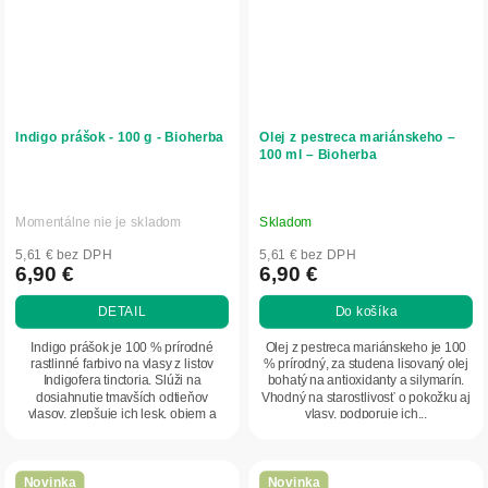
Indigo prášok - 100 g - Bioherba
Olej z pestreca mariánskeho –
100 ml – Bioherba
Momentálne nie je skladom
Skladom
5,61 € bez DPH
5,61 € bez DPH
6,90 €
6,90 €
DETAIL
Do košíka
Indigo prášok je 100 % prírodné
Olej z pestreca mariánskeho je 100
rastlinné farbivo na vlasy z listov
% prírodný, za studena lisovaný olej
Indigofera tinctoria. Slúži na
bohatý na antioxidanty a silymarín.
dosiahnutie tmavších odtieňov
Vhodný na starostlivosť o pokožku aj
vlasov, zlepšuje ich lesk, objem a
vlasy, podporuje ich...
celkový...
Novinka
Novinka