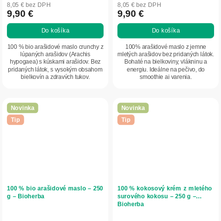
8,05 € bez DPH
8,05 € bez DPH
9,90 €
9,90 €
Do košíka
Do košíka
100 % bio arašidové maslo crunchy z
100% arašidové maslo z jemne
lúpaných arašidov (Arachis
mletých arašidov bez pridaných látok.
hypogaea) s kúskami arašidov. Bez
Bohaté na bielkoviny, vlákninu a
pridaných látok, s vysokým obsahom
energiu. Ideálne na pečivo, do
bielkovín a zdravých tukov.
smoothie aj varenia.
Krémová...
Novinka
Novinka
Tip
Tip
100 % bio arašidové maslo – 250
100 % kokosový krém z mletého
g – Bioherba
surového kokosu – 250 g –
Bioherba