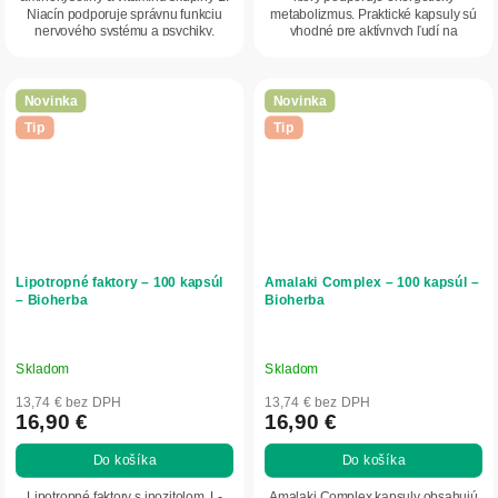
Niacín podporuje správnu funkciu
metabolizmus. Praktické kapsuly sú
nervového systému a psychiky.
vhodné pre aktívnych ľudí na
Praktická kapsulová forma...
každodenné...
Novinka
Novinka
Tip
Tip
Lipotropné faktory – 100 kapsúl
Amalaki Complex – 100 kapsúl –
– Bioherba
Bioherba
Skladom
Skladom
13,74 € bez DPH
13,74 € bez DPH
16,90 €
16,90 €
Do košíka
Do košíka
Lipotropné faktory s inozitolom, L-
Amalaki Complex kapsuly obsahujú