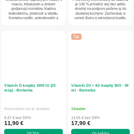
macou, tribulusom a zinkom
je 100 % prírodný olej bez aditív,
podporujú normálnu hladinu
vhodný na podporu pečene aj do
testosterónu, plodnosť a vitalitu.
studenej kuchyne. Zachováva si
Komplex rastlín, aminokyselín a
cenné živiny a prirodzenú kvalitu.
minerálov pre mužské...
Tip
Vitamín D kvapky 1000 IU (25
Vitamín D3 + K2 kvapky BIO - 50
mcg) - Bioherba
ml - Bioherba
Momentálne nie je skladom
Skladom
9,67 € bez DPH
14,55 € bez DPH
11,90 €
17,90 €
DETAIL
Do košíka