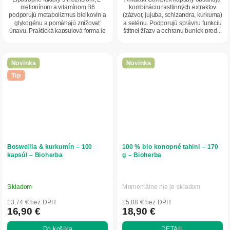
metionínom a vitamínom B6
kombináciu rastlinných extraktov
podporujú metabolizmus bielkovín a
(zázvor, jujuba, schizandra, kurkuma)
glykogénu a pomáhajú znižovať
a selénu. Podporujú správnu funkciu
únavu. Praktická kapsulová forma je
štítnej žľazy a ochranu buniek pred...
vhodná na...
Novinka
Novinka
Tip
Boswellia & kurkumín – 100
100 % bio konopné tahini – 170
kapsúl – Bioherba
g – Bioherba
Skladom
Momentálne nie je skladom
13,74 € bez DPH
15,88 € bez DPH
16,90 €
18,90 €
Do košíka
DETAIL