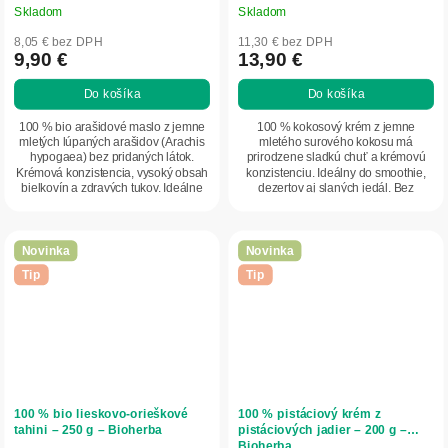
Skladom
Skladom
8,05 € bez DPH
11,30 € bez DPH
9,90 €
13,90 €
Do košíka
Do košíka
100 % bio arašidové maslo z jemne
100 % kokosový krém z jemne
mletých lúpaných arašidov (Arachis
mletého surového kokosu má
hypogaea) bez pridaných látok.
prirodzene sladkú chuť a krémovú
Krémová konzistencia, vysoký obsah
konzistenciu. Ideálny do smoothie,
bielkovín a zdravých tukov. Ideálne
dezertov aj slaných jedál. Bez
ako...
pridaných látok, cukru...
Novinka
Novinka
Tip
Tip
100 % bio lieskovo-orieškové
100 % pistáciový krém z
tahini – 250 g – Bioherba
pistáciových jadier – 200 g –
Bioherba