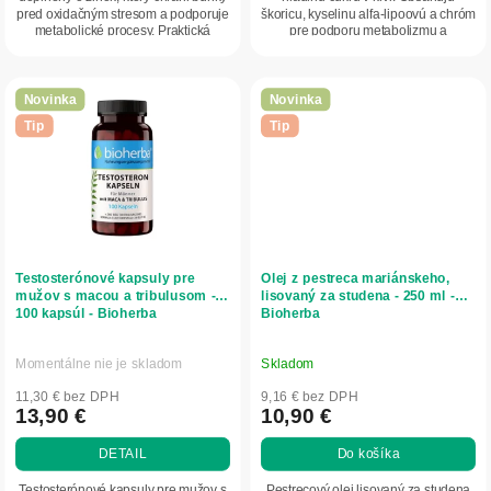
pred oxidačným stresom a podporuje
škoricu, kyselinu alfa-lipoovú a chróm
metabolické procesy. Praktická
pre podporu metabolizmu a
kapsulová forma...
inzulínovej rovnováhy.
Novinka
Novinka
Tip
Tip
Testosterónové kapsuly pre
Olej z pestreca mariánskeho,
mužov s macou a tribulusom -
lisovaný za studena - 250 ml -
100 kapsúl - Bioherba
Bioherba
Momentálne nie je skladom
Skladom
11,30 € bez DPH
9,16 € bez DPH
13,90 €
10,90 €
DETAIL
Do košíka
Testosterónové kapsuly pre mužov s
Pestrecový olej lisovaný za studena