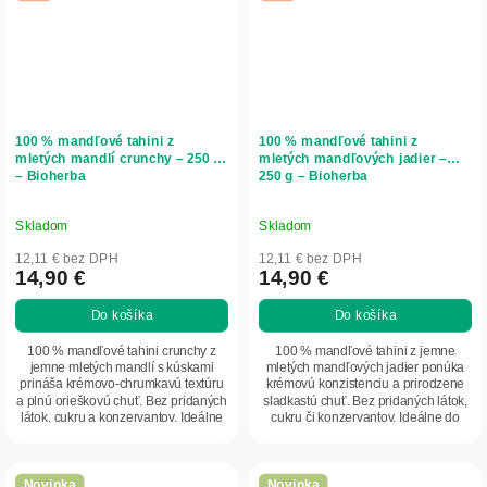
100 % mandľové tahini z
100 % mandľové tahini z
mletých mandlí crunchy – 250 g
mletých mandľových jadier –
– Bioherba
250 g – Bioherba
Skladom
Skladom
12,11 € bez DPH
12,11 € bez DPH
14,90 €
14,90 €
Do košíka
Do košíka
100 % mandľové tahini crunchy z
100 % mandľové tahini z jemne
jemne mletých mandlí s kúskami
mletých mandľových jadier ponúka
prináša krémovo-chrumkavú textúru
krémovú konzistenciu a prirodzene
a plnú orieškovú chuť. Bez pridaných
sladkastú chuť. Bez pridaných látok,
látok, cukru a konzervantov. Ideálne
cukru či konzervantov. Ideálne do
do...
kaší,...
Novinka
Novinka