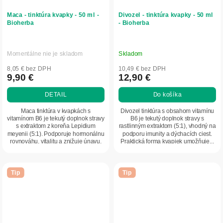
Maca - tinktúra kvapky - 50 ml -
Divozel - tinktúra kvapky - 50 ml
Bioherba
- Bioherba
Momentálne nie je skladom
Skladom
8,05 € bez DPH
10,49 € bez DPH
9,90 €
12,90 €
DETAIL
Do košíka
Maca tinktúra v kvapkách s
Divozel tinktúra s obsahom vitamínu
vitamínom B6 je tekutý doplnok stravy
B6 je tekutý doplnok stravy s
s extraktom z koreňa Lepidium
rastlinným extraktom (5:1), vhodný na
meyenii (5:1). Podporuje hormonálnu
podporu imunity a dýchacích ciest.
rovnováhu, vitalitu a znižuje únavu.
Praktická forma kvapiek umožňuje...
Praktická...
Tip
Tip