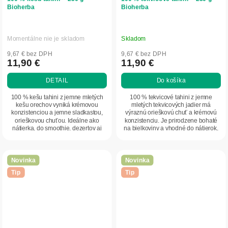
Bioherba
Bioherba
Momentálne nie je skladom
Skladom
9,67 € bez DPH
9,67 € bez DPH
11,90 €
11,90 €
DETAIL
Do košíka
100 % kešu tahini z jemne mletých
100 % tekvicové tahini z jemne
kešu orechov vyniká krémovou
mletých tekvicových jadier má
konzistenciou a jemne sladkastou,
výraznú orieškovú chuť a krémovú
orieškovou chuťou. Ideálne ako
konzistenciu. Je prirodzene bohaté
nátierka, do smoothie, dezertov aj
na bielkoviny a vhodné do nátierok,
slaných jedál....
dresingov,...
Novinka
Novinka
Tip
Tip