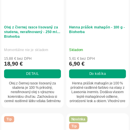
Olej z čiernej rasce lisovaný za
Henna prášok mahagón - 100 g -
studena, nerafinovaný - 250 ml -
Bioherba
Bioherba
Momentálne nie je skladom
Skladom
15,88 € bez DPH
5,61 € bez DPH
18,90 €
6,90 €
DETAIL
Do košíka
Olej z čiernej rasce lisovaný za
Henna prášok mahagón je 100 %
studena je 100 % prírodný,
prírodné rastlinné farbivo na vlasy z
nerafinovaný olej s výraznou
Lawsonia inermis. Dodáva vlasom
korenistou chuťou. Zachováva si
teplé mahagónové odtiene,
cenné rastlinné látky vďaka šetrnému
prirodzený lesk a objem. Vhodný pre
spracovaniu bez...
všetky typy...
Tip
Novinka
Tip