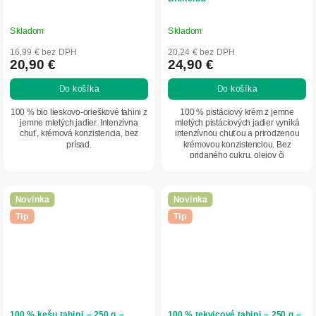
Skladom
Skladom
16,99 € bez DPH
20,24 € bez DPH
20,90 €
24,90 €
Do košíka
Do košíka
100 % bio lieskovo-orieškové tahini z
100 % pistáciový krém z jemne
jemne mletých jadier. Intenzívna
mletých pistáciových jadier vyniká
chuť, krémová konzistencia, bez
intenzívnou chuťou a prirodzenou
prísad.
krémovou konzistenciou. Bez
pridaného cukru, olejov či
konzervantov. Ideálny do...
Novinka
Novinka
Tip
Tip
100 % kešu tahini – 250 g –
100 % tekvicové tahini – 250 g –