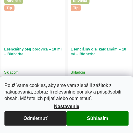
Novinka
Novinka
Tip
Tip
Esenciálny olej borovica – 10 ml
Esenciálny olej kardamóm – 10
– Bioherba
ml – Bioherba
Skladom
Skladom
7,24 € bez DPH
15,37 € bez DPH
Používame cookies, aby sme vám zlepšili zážitok z
8,90 €
18,90 €
nakupovania, zobrazili relevantné ponuky a prispôsobili
Do košíka
Do košíka
obsah. Môžete ich prijať alebo odmietnuť.
Nastavenie
Esenciálny olej borovica (prímorská
Esenciálny olej kardamóm je 100 %
borovica) Bioherba (Pinus pinaster)
prírodný olej zo semien Elettaria
je 100 % prírodný olej s intenzívnou
cardamomum. Má teplú, korenistú a
Odmietnuť
Súhlasím
sviežou, živicovo-lesnou vôňou.
jemne sladkú vôňu s citrusovo-
Ideálny pre aromaterapiu, difuzéry...
balzamickými tónmi. Podporuje
relaxáciu,...