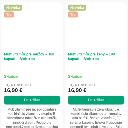
Novinka
Novinka
Tip
Tip
Multivitamín pre mužov – 100
Multivitamín pre ženy – 100
kapsúl – Bioherba
kapsúl – Bioherba
Skladom
Skladom
13,74 € bez DPH
13,74 € bez DPH
16,90 €
16,90 €
Do košíka
Do košíka
Multivitamín pre mužov obsahuje
Multivitamín pre ženy obsahuje
kombináciu vitamínov skupiny B,
kombináciu vitamínov a minerálov
minerálov a mikroživín ako horčík,
ako horčík, železo, vitamín C, E,
zinok či chróm. Podporuje
selén a kyselinu listovú. Podporuje
energetický metabolizmus, hladinu
energetický metabolizmus, znižuje