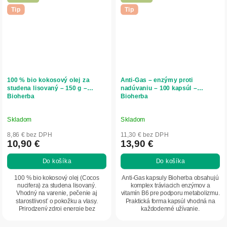
Tip
Tip
100 % bio kokosový olej za
Anti-Gas – enzýmy proti
studena lisovaný – 150 g –
nadúvaniu – 100 kapsúl –
Bioherba
Bioherba
Skladom
Skladom
8,86 € bez DPH
11,30 € bez DPH
10,90 €
13,90 €
Do košíka
Do košíka
100 % bio kokosový olej (Cocos
Anti-Gas kapsuly Bioherba obsahujú
nucifera) za studena lisovaný.
komplex tráviacich enzýmov a
Vhodný na varenie, pečenie aj
vitamín B6 pre podporu metabolizmu.
starostlivosť o pokožku a vlasy.
Praktická forma kapsúl vhodná na
Prirodzený zdroj energie bez
každodenné užívanie.
pridaných látok. Jemná...