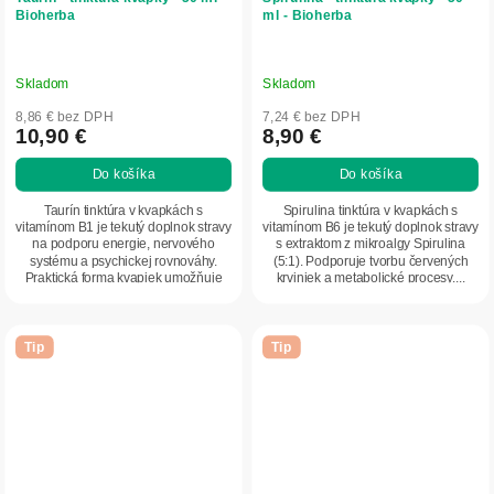
Bioherba
ml - Bioherba
Skladom
Skladom
8,86 € bez DPH
7,24 € bez DPH
10,90 €
8,90 €
Do košíka
Do košíka
Taurín tinktúra v kvapkách s
Spirulina tinktúra v kvapkách s
vitamínom B1 je tekutý doplnok stravy
vitamínom B6 je tekutý doplnok stravy
na podporu energie, nervového
s extraktom z mikroalgy Spirulina
systému a psychickej rovnováhy.
(5:1). Podporuje tvorbu červených
Praktická forma kvapiek umožňuje
krviniek a metabolické procesy....
jednoduché...
Tip
Tip