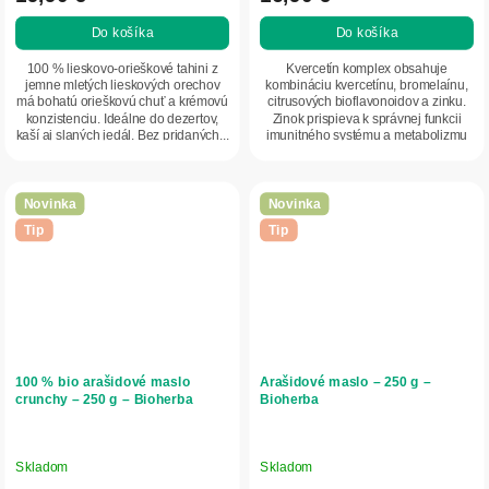
Do košíka
Do košíka
100 % lieskovo-orieškové tahini z
Kvercetín komplex obsahuje
jemne mletých lieskových orechov
kombináciu kvercetínu, bromelaínu,
má bohatú orieškovú chuť a krémovú
citrusových bioflavonoidov a zinku.
konzistenciu. Ideálne do dezertov,
Zinok prispieva k správnej funkcii
kaší aj slaných jedál. Bez pridaných...
imunitného systému a metabolizmu
makroživín....
Novinka
Novinka
Tip
Tip
100 % bio arašidové maslo
Arašidové maslo – 250 g –
crunchy – 250 g – Bioherba
Bioherba
Skladom
Skladom