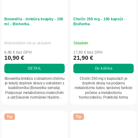
Boswellia - tinktúra kvapky - 100
Cholín 350 mg - 100 kapsúl -
ml - Bioherba
Bioherba
Momentálne nie je skladom
Skladom
8,86 € bez DPH
17,80 € bez DPH
10,90 €
21,90 €
DETAIL
Do košíka
Boswellia tinktúra s obsahom chrómu
Cholín 350 mg v kapsulách je
je tekutý doplnok stravy s extraktom z
doplnok stravy na podporu
kadidlovníka (Boswellia serrata).
metabolizmu tukov, správnej funkcie
Podporuje metabolizmus makroživín
pečene a metabolizmu
a udržiavanie normálnej hladiny...
homocysteínu. Praktická forma
kapsúl umožňuje jednoduché...
Tip
Tip