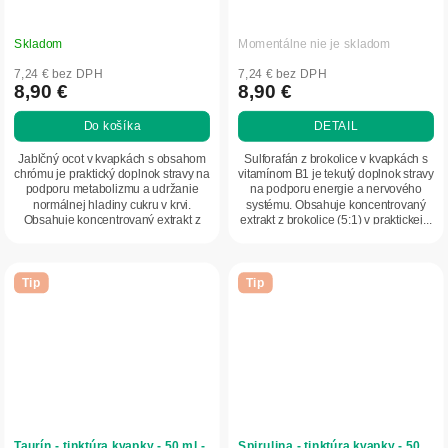
Skladom
Momentálne nie je skladom
7,24 € bez DPH
7,24 € bez DPH
8,90 €
8,90 €
Do košíka
DETAIL
Jablčný ocot v kvapkách s obsahom
Sulforafán z brokolice v kvapkách s
chrómu je praktický doplnok stravy na
vitamínom B1 je tekutý doplnok stravy
podporu metabolizmu a udržanie
na podporu energie a nervového
normálnej hladiny cukru v krvi.
systému. Obsahuje koncentrovaný
Obsahuje koncentrovaný extrakt z
extrakt z brokolice (5:1) v praktickej...
jablčného...
Tip
Tip
Taurín - tinktúra kvapky - 50 ml -
Spirulina - tinktúra kvapky - 50