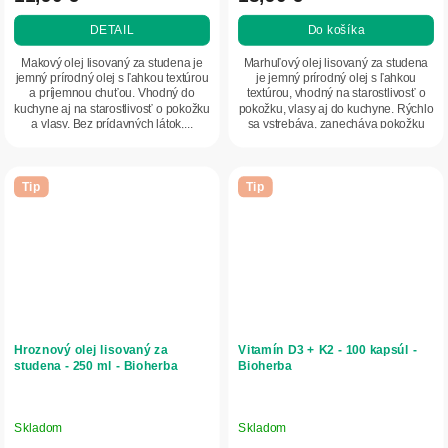
DETAIL
Do košíka
Makový olej lisovaný za studena je
Marhuľový olej lisovaný za studena
jemný prírodný olej s ľahkou textúrou
je jemný prírodný olej s ľahkou
a príjemnou chuťou. Vhodný do
textúrou, vhodný na starostlivosť o
kuchyne aj na starostlivosť o pokožku
pokožku, vlasy aj do kuchyne. Rýchlo
a vlasy. Bez prídavných látok,...
sa vstrebáva, zanecháva pokožku
hebkú...
Tip
Tip
Hroznový olej lisovaný za
Vitamín D3 + K2 - 100 kapsúl -
studena - 250 ml - Bioherba
Bioherba
Skladom
Skladom