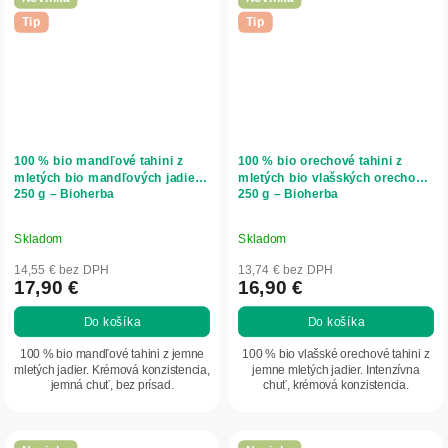
Tip
Tip
100 % bio mandľové tahini z
100 % bio orechové tahini z
mletých bio mandľových jadier –
mletých bio vlašských orechov –
250 g – Bioherba
250 g – Bioherba
Skladom
Skladom
14,55 € bez DPH
13,74 € bez DPH
17,90 €
16,90 €
Do košíka
Do košíka
100 % bio mandľové tahini z jemne
100 % bio vlašské orechové tahini z
mletých jadier. Krémová konzistencia,
jemne mletých jadier. Intenzívna
jemná chuť, bez prísad.
chuť, krémová konzistencia.