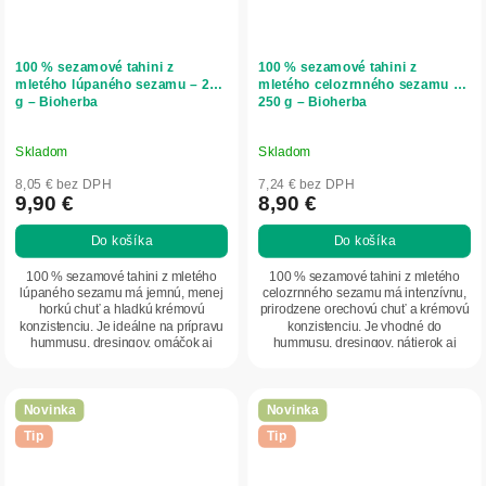
100 % sezamové tahini z
100 % sezamové tahini z
mletého lúpaného sezamu – 250
mletého celozrnného sezamu –
g – Bioherba
250 g – Bioherba
Skladom
Skladom
8,05 € bez DPH
7,24 € bez DPH
9,90 €
8,90 €
Do košíka
Do košíka
100 % sezamové tahini z mletého
100 % sezamové tahini z mletého
lúpaného sezamu má jemnú, menej
celozrnného sezamu má intenzívnu,
horkú chuť a hladkú krémovú
prirodzene orechovú chuť a krémovú
konzistenciu. Je ideálne na prípravu
konzistenciu. Je vhodné do
hummusu, dresingov, omáčok aj
hummusu, dresingov, nátierok aj
sladkých receptov....
sladkých...
Novinka
Novinka
Tip
Tip