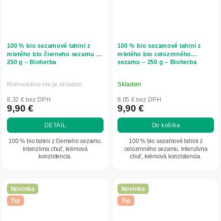
100 % bio sezamové tahini z
100 % bio sezamové tahini z
mletého bio čierneho sezamu –
mletého bio celozrnného
250 g – Bioherba
sezamu – 250 g – Bioherba
Momentálne nie je skladom
Skladom
8,32 € bez DPH
8,05 € bez DPH
9,90 €
9,90 €
DETAIL
Do košíka
100 % bio tahini z čierneho sezamu.
100 % bio sezamové tahini z
Intenzívna chuť, krémová
celozrnného sezamu. Intenzívna
konzistencia.
chuť, krémová konzistencia.
Novinka
Novinka
Tip
Tip