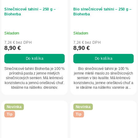
Slnečnicové tahini – 250 g –
Bio slnečnicové tahini – 250 g –
Bioherba
Bioherba
Skladom
Skladom
7,24 € bez DPH
7,24 € bez DPH
8,90 €
8,90 €
Do košíka
Do košíka
Slnečnicové tahini Bioherba je 100 %
Bio slnečnicové tahini je 100 %
prírodná pasta z jemne mletých
jemne mleté maslo zo slnečnicových
slnečnicových semien. Má krémovú
semien v bio kvalite. Má krémovú
konzistenciu a jemnú orieškovú chuť.
konzistenciu, jemne orieškovú chuť a
Ideálne na nátierky, dresingy,
je ideálne na nátierky, varenie aj...
hummus...
Novinka
Novinka
Tip
Tip