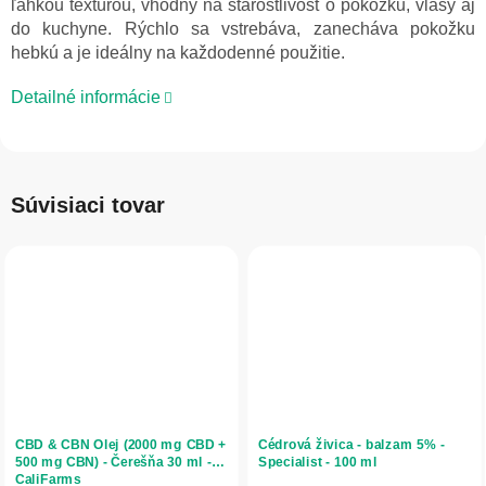
ľahkou textúrou, vhodný na starostlivosť o pokožku, vlasy aj
do kuchyne. Rýchlo sa vstrebáva, zanecháva pokožku
hebkú a je ideálny na každodenné použitie.
Detailné informácie
Súvisiaci tovar
CBD & CBN Olej (2000 mg CBD +
Cédrová živica - balzam 5% -
500 mg CBN) - Čerešňa 30 ml -
Specialist - 100 ml
CaliFarms