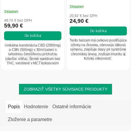
Skladom
Priemerné
Skladom
hodnotenie
20,92 € bez DPH
produktu
24,90 €
48,70 € bez DPH
59,90 €
je
Do košíka
5,0
Do košíka
z
Tento balzam má celkovo posilňujúce
5
účinky na človeka, obnovuje látkovú
Unikátna kombinácia CBD (2000mg)
výmenu, zlepšuje stavy pri syndróme
a CBN (500mg) v 30ml balení s
hviezdičiek.
chronickej únavy, zvyšuje imunitu aj
lahodnou čerešňovou príchuťou
fyzickú výkonnosť.
(staršie: višňa). Široké spektrum bez
THC, vyrobené v MCT kokosovom
oleji s...
ZOBRAZIŤ VŠETKY SÚVISIACE PRODUKTY
Popis
Hodnotenie
Ostatné informácie
Zloženie a parametre