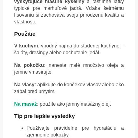
vyskytujúce mastné kyseliny
a rastlinné látky
typické pre marhuľové jadrá. Vďaka šetrnému
lisovaniu si zachováva svoju prirodzenú kvalitu a
vlastnosti.
Použitie
V kuchyni:
vhodný najmä do studenej kuchyne –
šaláty, dresingy alebo dochutenie jedál.
Na pokožku:
naneste malé množstvo oleja a
jemne vmasírujte.
Na vlasy:
aplikujte do končekov vlasov alebo ako
zábal pred umytím.
Na masáž
:
použite ako jemný masážny olej.
Tip pre lepšie výsledky
Používajte pravidelne pre hydratáciu a
zjemnenie pokožky.