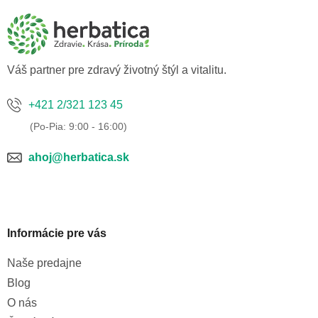
p
ä
t
i
e
Váš partner pre zdravý životný štýl a vitalitu.
+421 2/321 123 45
ahoj@herbatica.sk
Informácie pre vás
Naše predajne
Blog
O nás