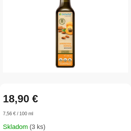
5
hviezdičiek.
18,90 €
Jednotková
7,56 € / 100 ml
cena:
Skladom
(3 ks)