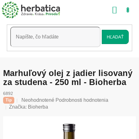
Prejsť
NÁKU
na
obsah
KOŠÍK
HĽADAŤ
Marhuľový olej z jadier lisovaný
za studena - 250 ml - Bioherba
6892
Priemerné
Neohodnotené
Podrobnosti hodnotenia
Tip
hodnotenie
Značka:
Bioherba
produktu
je
0,0
z