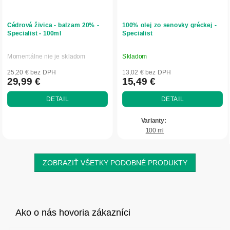
Cédrová živica - balzam 20% -
100% olej zo senovky gréckej -
Specialist - 100ml
Specialist
Momentálne nie je skladom
Skladom
Priemerné
Priemerné
hodnotenie
hodnotenie
25,20 € bez DPH
13,02 € bez DPH
produktu
produktu
29,99 €
15,49 €
je
je
DETAIL
DETAIL
5,0
5,0
z
z
5
5
100 ml
hviezdičiek.
hviezdičiek.
ZOBRAZIŤ VŠETKY PODOBNÉ PRODUKTY