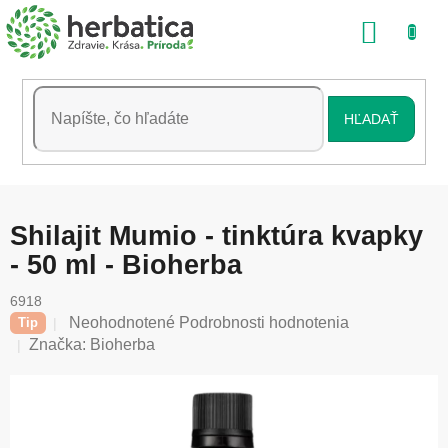
Prejsť
NÁKU
na
obsah
KOŠÍK
HĽADAŤ
Shilajit Mumio - tinktúra kvapky
- 50 ml - Bioherba
6918
Priemerné
Neohodnotené
Podrobnosti hodnotenia
Tip
hodnotenie
Značka:
Bioherba
produktu
je
0,0
z