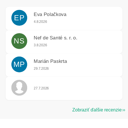
Eva Polačkova
EP
Hodnotenie obchodu je 5 z 5 hviezdičiek.
4.8.2026
Nef de Santé s. r. o.
NS
Hodnotenie obchodu je 5 z 5 hviezdičiek.
3.8.2026
Marián Paskrta
MP
Hodnotenie obchodu je 5 z 5 hviezdičiek.
29.7.2026
Hodnotenie obchodu je 5 z 5 hviezdičiek.
27.7.2026
Zobraziť ďalšie recenzie
Z