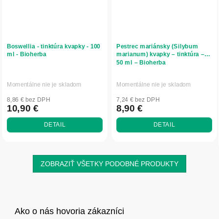
Boswellia - tinktúra kvapky - 100
Pestrec mariánsky (Silybum
ml - Bioherba
marianum) kvapky – tinktúra –
50 ml – Bioherba
Momentálne nie je skladom
Momentálne nie je skladom
8,86 € bez DPH
7,24 € bez DPH
10,90 €
8,90 €
DETAIL
DETAIL
ZOBRAZIŤ VŠETKY PODOBNÉ PRODUKTY