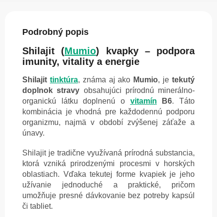
Podrobný popis
Shilajit (
Mumio
) kvapky – podpora
imunity, vitality a energie
Shilajit
tinktúra
, známa aj ako
Mumio
, je
tekutý
doplnok stravy
obsahujúci prírodnú minerálno-
organickú látku doplnenú o
vitamín
B6
. Táto
kombinácia je vhodná pre každodennú podporu
organizmu, najmä v období zvýšenej záťaže a
únavy.
Shilajit je tradične využívaná prírodná substancia,
ktorá vzniká prirodzenými procesmi v horských
oblastiach. Vďaka tekutej forme kvapiek je jeho
užívanie jednoduché a praktické, pričom
umožňuje presné dávkovanie bez potreby kapsúl
či tabliet.