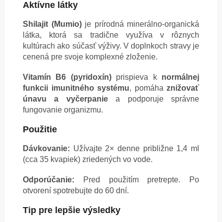
Aktívne látky
Shilajit (Mumio)
je prírodná minerálno-organická
látka, ktorá sa tradične využíva v rôznych
kultúrach ako súčasť výživy. V doplnkoch stravy je
cenená pre svoje komplexné zloženie.
Vitamín B6 (pyridoxín)
prispieva k
normálnej
funkcii imunitného systému
, pomáha
znižovať
únavu a vyčerpanie
a podporuje správne
fungovanie organizmu.
Použitie
Dávkovanie:
Užívajte 2× denne približne 1,4 ml
(cca 35 kvapiek) zriedených vo vode.
Odporúčanie:
Pred použitím pretrepte. Po
otvorení spotrebujte do 60 dní.
Tip pre lepšie výsledky