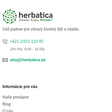
á
p
ä
t
i
e
Váš partner pre zdravý životný štýl a vitalitu.
+421 2/321 123 45
ahoj@herbatica.sk
Informácie pre vás
Naše predajne
Blog
O nás