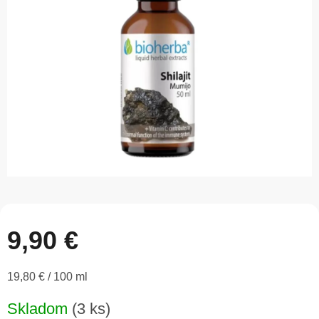
5
hviezdičiek.
9,90 €
Jednotková
19,80 € / 100 ml
cena:
Skladom
(3 ks)