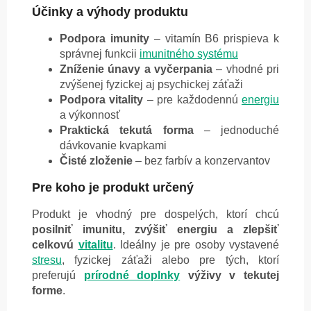
Účinky a výhody produktu
Podpora imunity
– vitamín B6 prispieva k
správnej funkcii
imunitného systému
Zníženie únavy a vyčerpania
– vhodné pri
zvýšenej fyzickej aj psychickej záťaži
Podpora vitality
– pre každodennú
energiu
a výkonnosť
Praktická tekutá forma
– jednoduché
dávkovanie kvapkami
Čisté zloženie
– bez farbív a konzervantov
Pre koho je produkt určený
Produkt je vhodný pre dospelých, ktorí chcú
posilniť imunitu, zvýšiť energiu a zlepšiť
celkovú
vitalitu
. Ideálny je pre osoby vystavené
stresu
, fyzickej záťaži alebo pre tých, ktorí
preferujú
prírodné doplnky
výživy v tekutej
forme
.