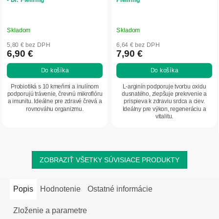
Skladom
Skladom
5,80 € bez DPH
6,64 € bez DPH
6,90 €
7,90 €
Do košíka
Do košíka
Probiotiká s 10 kmeňmi a inulínom
L-arginín podporuje tvorbu oxidu
podporujú trávenie, črevnú mikroflóru
dusnatého, zlepšuje prekrvenie a
a imunitu. Ideálne pre zdravé črevá a
prispieva k zdraviu srdca a ciev.
rovnováhu organizmu.
Ideálny pre výkon, regeneráciu a
vitalitu.
ZOBRAZIŤ VŠETKY SÚVISIACE PRODUKTY
Popis
Hodnotenie
Ostatné informácie
Zloženie a parametre