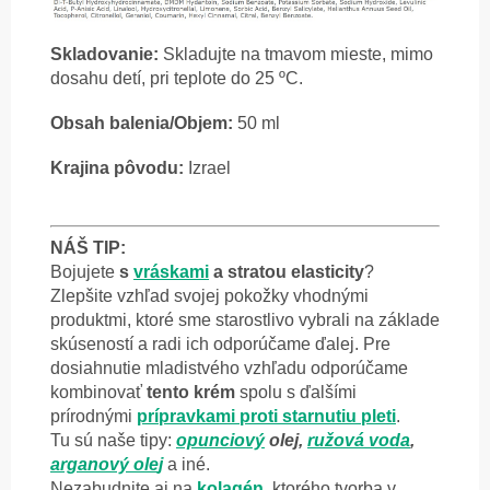
Skladovanie:
Skladujte na tmavom mieste, mimo
dosahu detí, pri teplote do 25 ºC.
Obsah balenia/Objem:
50 ml
Krajina pôvodu:
Izrael
NÁŠ TIP:
Bojujete
s
vráskami
a stratou elasticity
?
Zlepšite vzhľad svojej pokožky vhodnými
produktmi, ktoré sme starostlivo vybrali na základe
skúseností a radi ich odporúčame ďalej. Pre
dosiahnutie mladistvého vzhľadu odporúčame
kombinovať
tento krém
spolu s ďalšími
prírodnými
prípravkami proti starnutiu pleti
.
Tu sú naše tipy:
opunciový
olej,
ružová voda
,
arganový ole
j
a iné.
Nezabudnite aj na
kolagén
, ktorého tvorba v