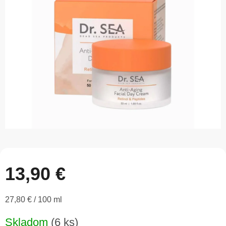
z
5
hviezdičiek.
13,90 €
Jednotková
27,80 € / 100 ml
cena:
Skladom
(6 ks)