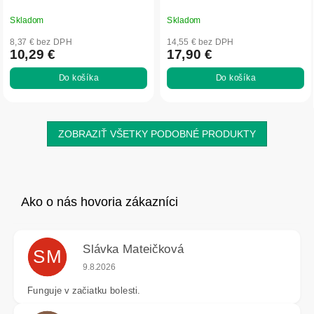
Skladom
Skladom
8,37 € bez DPH
14,55 € bez DPH
10,29 €
17,90 €
Do košíka
Do košíka
ZOBRAZIŤ VŠETKY PODOBNÉ PRODUKTY
Slávka Mateičková
SM
Hodnotenie obchodu je 5 z 5 hviezdičiek.
9.8.2026
Funguje v začiatku bolesti.