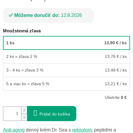
Môžeme doručiť do:
12.8.2026
Množstevná zľava
1 ks
13,90 €
/ ks
2 ks = zľava 1 %
13,76 €
/ ks
3 - 4 ks = zľava 3 %
13,48 €
/ ks
5 a viac ks = zľava 5 %
13,21 €
/ ks
Ušetríte
0 €
Pridať do košíka
Anti-aging
denný krém Dr. Sea s
retinolom
, peptidmi a