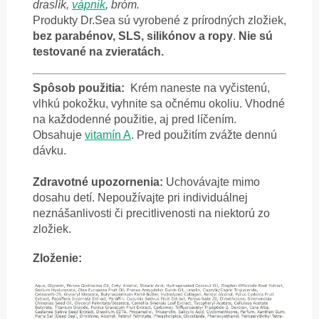
draslík,
vápnik
, bróm.
Produkty Dr.Sea sú vyrobené z prírodných zložiek,
bez parabénov, SLS, silikónov a ropy
.
Nie sú
testované na zvieratách.
Spôsob použitia:
Krém naneste na vyčistenú,
vlhkú pokožku, vyhnite sa očnému okoliu. Vhodné
na každodenné použitie, aj pred líčením.
Obsahuje
vitamín A
. Pred použitím zvážte dennú
dávku.
Zdravotné upozornenia:
Uchovávajte mimo
dosahu detí. Nepoužívajte pri individuálnej
neznášanlivosti či precitlivenosti na niektorú zo
zložiek.
Zloženie: