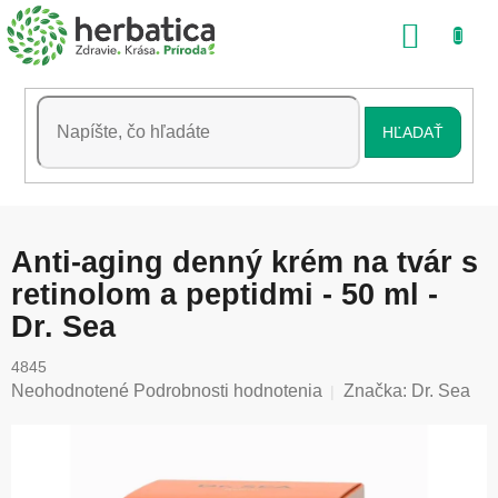
Prejsť
NÁKU
na
obsah
KOŠÍK
HĽADAŤ
Anti-aging denný krém na tvár s
retinolom a peptidmi - 50 ml -
Dr. Sea
4845
Priemerné
Neohodnotené
Podrobnosti hodnotenia
Značka:
Dr. Sea
hodnotenie
produktu
je
0,0