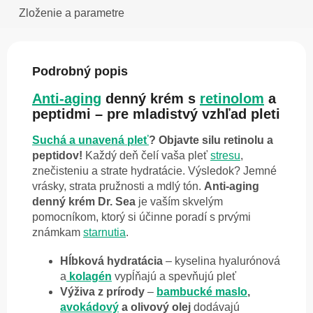
Zloženie a parametre
Podrobný popis
Anti-aging
denný krém s
retinolom
a
peptidmi – pre mladistvý vzhľad pleti
Suchá a unavená pleť
? Objavte silu retinolu a
peptidov!
Každý deň čelí vaša pleť
stresu
,
znečisteniu a strate hydratácie. Výsledok? Jemné
vrásky, strata pružnosti a mdlý tón.
Anti-aging
denný krém Dr. Sea
je vaším skvelým
pomocníkom, ktorý si účinne poradí s prvými
známkam
starnutia
.
Hĺbková hydratácia
– kyselina hyalurónová
a
kolagén
vypĺňajú a spevňujú pleť
Výživa z prírody
–
bambucké maslo
,
avokádový
a olivový olej
dodávajú