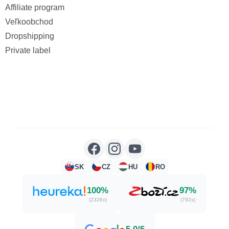
Affiliate program
Veľkoobchod
Dropshipping
Private label
SK
CZ
HU
RO
100%
97%
(2326x)
(792x)