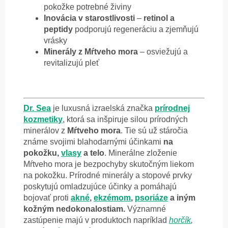
pokožke potrebné živiny
Inovácia v starostlivosti
–
retinol a
peptidy
podporujú regeneráciu a zjemňujú
vrásky
Minerály z Mŕtveho mora
– osviežujú a
revitalizujú pleť
Dr. Sea
je luxusná izraelská značka
prírodnej
kozmetiky
, ktorá sa inšpiruje silou prírodných
minerálov z
Mŕtveho mora
. Tie sú už stáročia
známe svojimi blahodarnými účinkami
na
pokožku,
vlasy
a telo
. Minerálne zloženie
Mŕtveho mora je bezpochyby skutočným liekom
na pokožku. Prírodné minerály a stopové prvky
poskytujú omladzujúce účinky a pomáhajú
bojovať proti
akné
,
ekzémom
,
psoriáze
a iným
kožným nedokonalostiam.
Významné
zastúpenie majú v produktoch napríklad
horčík
,