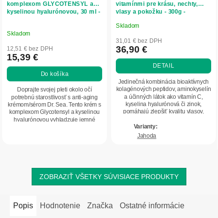
komplexom GLYCOTENSYL a
vitamínmi pre krásu, nechty,
kyselinou hyalurónovou, 30 ml -
vlasy a pokožku - 300g -
Dr. Sea
Herbatica
Skladom
Priemerné
Skladom
hodnotenie
31,01 € bez DPH
produktu
36,90 €
12,51 € bez DPH
15,39 €
je
DETAIL
5,0
Do košíka
z
Jedinečná kombinácia bioaktívnych
5
kolagénových peptidov, aminokyselín
Doprajte svojej pleti okolo očí
a účinných látok ako vitamín C,
potrebnú starostlivosť s anti-aging
hviezdičiek.
kyselina hyalurónová či zinok,
krémom/sérom Dr. Sea. Tento krém s
pomáhajú zlepšiť kvalitu vlasov,
komplexom Glycotensyl a kyselinou
nechtov a...
hyalurónovou vyhladzuje jemné
vrásky,...
Jahoda
ZOBRAZIŤ VŠETKY SÚVISIACE PRODUKTY
Popis
Hodnotenie
Značka
Ostatné informácie