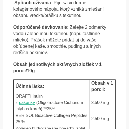
Spôsob užívania:
Pije sa vo forme
kolagénového nápoja, ktorý vzniká zmiešaní
obsahu vrecka/prášku s tekutinou.
Odporúčané dávkovanie:
Zalejte 2 odmerky
vodou alebo inou tekutinou (napr. rastlinné
mlieko). Prášok môžete pridať aj do vašej
obľúbenej kaše, smoothie, pudingu a iných
redších pokrmov.
Obsah jednotlivých aktívnych zložiek v 1
porcii/10g:
Obsah v 1
Účinná látka:
porcii:
ORAFTI Inulín
z
čakanky
(Oligofructose Cichorium
3.500 mg
intybus koreň) **35%
VERISOL Bioactive Collagen Peptides
2.500 mg
25 %
Kolagén hydrolizovaný hovädzí izolát