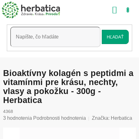
Prejsť
NÁKU
na
obsah
KOŠÍK
HĽADAŤ
Bioaktívny kolagén s peptidmi a
vitamínmi pre krásu, nechty,
vlasy a pokožku - 300g -
Herbatica
4368
Priemerné
3 hodnotenia
Podrobnosti hodnotenia
Značka:
Herbatica
hodnotenie
produktu
je