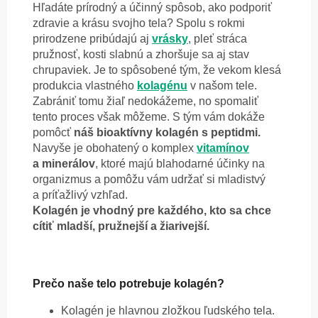
Hľadáte prírodný a účinný spôsob, ako podporiť
zdravie a krásu svojho tela? Spolu s rokmi
prirodzene pribúdajú aj
vrásky
, pleť stráca
pružnosť, kosti slabnú a zhoršuje sa aj stav
chrupaviek. Je to spôsobené tým, že vekom klesá
produkcia vlastného
kolagénu
v našom tele.
Zabrániť tomu žiaľ nedokážeme, no spomaliť
tento proces však môžeme. S tým vám dokáže
pomôcť
náš bioaktívny kolagén s peptidmi.
Navyše je obohatený o komplex
vitamínov
a minerálov
, ktoré majú blahodarné účinky na
organizmus a pomôžu vám udržať si mladistvý
a príťažlivý vzhľad.
Kolagén je vhodný pre každého, kto sa chce
cítiť mladší, pružnejší a žiarivejší.
Prečo naše telo potrebuje kolagén?
Kolagén je hlavnou zložkou ľudského tela.