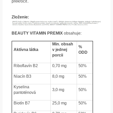
prekročiť.
Zloženie:
BEAUTY VITAMIN PREMIX
obsahuje:
Min. obsah
%
Aktívna látka
v jednej
ODD
porcii
Riboflavín B2
0,70 mg
50%
Niacín B3
8,0 mg
50%
Kyselina
3,0 mg
50%
pantoténová
Biotín B7
25,0 mg
50%