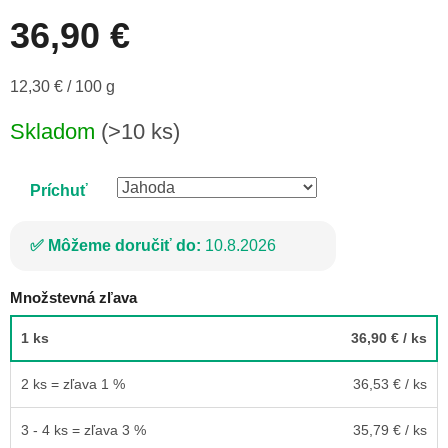
36,90 €
Jednotková
12,30 € / 100 g
cena:
Skladom
(>10 ks)
Príchuť
Môžeme doručiť do:
10.8.2026
Množstevná zľava
1 ks
36,90 €
/ ks
2 ks = zľava 1 %
36,53 €
/ ks
3 - 4 ks = zľava 3 %
35,79 €
/ ks