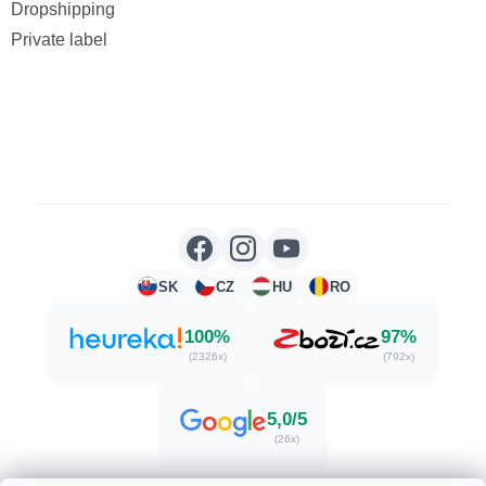
Dropshipping
Private label
SK
CZ
HU
RO
100%
97%
(2326x)
(792x)
5,0/5
(26x)