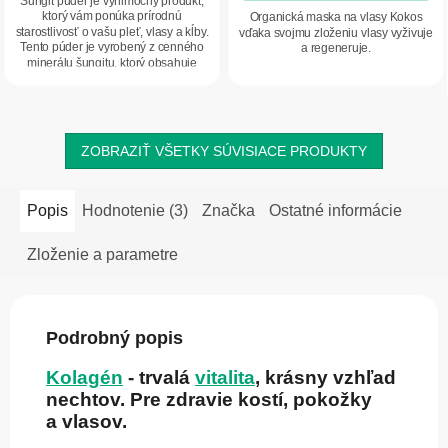
Šungit púder je výnimočný produkt,
5
ktorý vám ponúka prírodnú
Organická maska na vlasy Kokos
starostlivosť o vašu pleť, vlasy a kĺby.
vďaka svojmu zloženiu vlasy vyživuje
hviezdičiek.
Tento púder je vyrobený z cenného
a regeneruje.
minerálu šungitu, ktorý obsahuje
veľké...
ZOBRAZIŤ VŠETKY SÚVISIACE PRODUKTY
Popis
Hodnotenie (3)
Značka
Ostatné informácie
Zloženie a parametre
Podrobný popis
Kolagén
- trvalá
vitalita
, krásny vzhľad
nechtov. Pre zdravie kostí, pokožky
a vlasov.