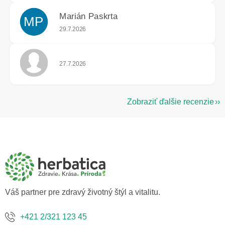
Marián Paskrta
MP
Hodnotenie obchodu je 5 z 5 hviezdičiek.
29.7.2026
Hodnotenie obchodu je 5 z 5 hviezdičiek.
27.7.2026
Zobraziť ďalšie recenzie
Z
á
p
ä
t
i
e
Váš partner pre zdravý životný štýl a vitalitu.
+421 2/321 123 45