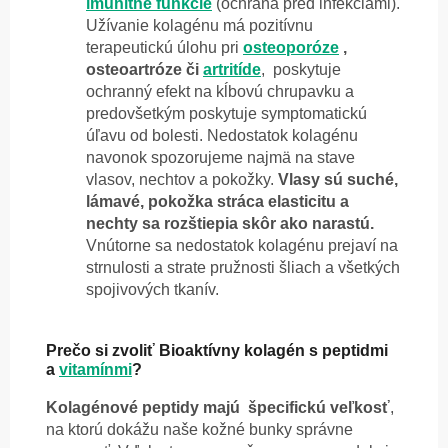
imunitné funkcie
(ochrana pred infekciami).
Užívanie kolagénu má pozitívnu
terapeutickú úlohu pri
osteoporóze
,
osteoartróze či
artritíde
, poskytuje
ochranný efekt na kĺbovú chrupavku a
predovšetkým poskytuje symptomatickú
úľavu od bolesti. Nedostatok kolagénu
navonok spozorujeme najmä na stave
vlasov, nechtov a pokožky.
Vlasy sú suché,
lámavé, pokožka stráca elasticitu a
nechty sa rozštiepia skôr ako narastú.
Vnútorne sa nedostatok kolagénu prejaví na
strnulosti a strate pružnosti šliach a všetkých
spojivových tkanív.
Prečo si zvoliť Bioaktívny kolagén s peptidmi
a
vitamínmi
?
Kolagénové peptidy majú špecifickú veľkosť
,
na ktorú dokážu naše kožné bunky správne