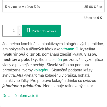
5 a viac ks = zľava 5 %
35,06 €
/ ks
Ušetríte
0 €
Pridať do košíka
Jedinečná kombinácia bioaktívnych kolagénových peptidov,
aminokyselín a účinných látok ako
vitamín C
, kyselina
hyalurónová či zinok
, pomáhajú zlepšiť kvalitu
vlasov,
nechtov a pokožky
. Biotín a
selén
pre zdravšie vyzerajúce
vlasy a pevnejšie nechty. Skvelá voľba na podporu
prirodzenej tvorby
kolagénu
. Skutočná podpora krásy
zvnútra. Atraktívna forma kolagénu v prášku, bohatá
na aktívne látky. Pre prípravu kolagén drinku so sviežou
jahodovou príchuťou
. Neobsahuje rafinovaný cukor.
Detailné informácie