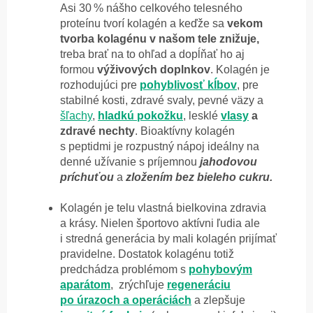
Asi 30 % nášho celkového telesného
proteínu tvorí kolagén a keďže sa
vekom
tvorba kolagénu v našom tele znižuje,
treba brať na to ohľad a dopĺňať ho aj
formou
výživových doplnkov
. Kolagén je
rozhodujúci pre
pohyblivosť kĺbov
, pre
stabilné kosti, zdravé svaly, pevné väzy a
šľachy
,
hladkú pokožku
, lesklé
vlasy
a
zdravé nechty
. Bioaktívny kolagén
s peptidmi je rozpustný nápoj ideálny na
denné užívanie s príjemnou
jahodovou
príchuťou
a
zložením bez bieleho cukru.
Kolagén je telu vlastná bielkovina zdravia
a krásy. Nielen športovo aktívni ľudia ale
i stredná generácia by mali kolagén prijímať
pravidelne. Dostatok kolagénu totiž
predchádza problémom s
pohybovým
aparátom
, zrýchľuje
regeneráciu
po úrazoch a operáciách
a zlepšuje