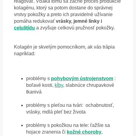
reagovať. Vďaka tomu sa začne proces produkcie
kolagénu, ktorý sa potom dostane do správnej
vrstvy pokožky a preto ich pravidelné užívanie
pomáha redukovať
vrásky, jemné linky i
celulitídu
a zvyšuje celkovú pružnosť pokožky.
Kolagén je skvelým pomocníkom, ak vás trápia
napríklad:
problémy s
pohybovým ústrojenstvom
:
boľavé kosti,
kĺby
, slabnúce chrupavkové
tkanivá
problémy s pleťou na tvári: ochabnutosť,
vrásky, mdlá pleť bez života
problémy s pokožkou na tele: ťažšie sa
hojace zranenia či
kožné choroby
,