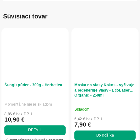
Súvisiaci tovar
Šungit púder - 300g - Herbatica
Maska na vlasy Kokos - vyživuje
a regeneruje vlasy - EcoLatier
Organic - 250ml
Momentálne nie je skladom
Priemerné
Skladom
hodnotenie
8,86 € bez DPH
produktu
10,90 €
6,42 € bez DPH
7,90 €
je
DETAIL
5,0
Do košíka
z