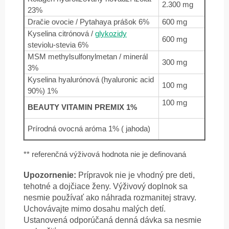
2.300 mg
23%
Dračie ovocie / Pytahaya prášok 6%
600 mg
Kyselina citrónová /
glykozidy
600 mg
steviolu-stevia 6%
MSM methylsulfonylmetan / minerál
300 mg
3%
Kyselina hyalurónová (hyaluronic acid
100 mg
90%) 1%
100 mg
BEAUTY VITAMIN PREMIX 1%
Prírodná ovocná aróma 1% ( jahoda)
** referenčná výživová hodnota nie je definovaná
Upozornenie:
Prípravok nie je vhodný pre deti,
tehotné a dojčiace ženy. Výživový doplnok sa
nesmie používať ako náhrada rozmanitej stravy.
Uchovávajte mimo dosahu malých detí.
Ustanovená odporúčaná denná dávka sa nesmie