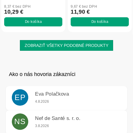
8,37 € bez DPH
9,67 € bez DPH
10,29 €
11,90 €
Do košíka
Do košíka
ZOBRAZIŤ VŠETKY PODOBNÉ PRODUKTY
Eva Polačkova
EP
Hodnotenie obchodu je 5 z 5 hviezdičiek.
4.8.2026
Nef de Santé s. r. o.
NS
Hodnotenie obchodu je 5 z 5 hviezdičiek.
3.8.2026