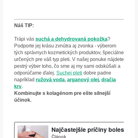
Náš TIP:
Trápi vás
suchá a dehydrovaná pokožka
?
Podporte jej krásu zvnútra aj zvonka - výberom
tých správnych kozmetických produktov, špeciálne
určených pre váš typ pleti. V našej ponuke nájdete
pestrý výber toho, čo sme aj my sami odskúšali a
odporúčame ďalej.
Suchej pleti
dobre padne
napríklad
ružová voda
,
arganový olej
,
dračia
krv
.
Kombinujte s kolagénom pre ešte silnejší
účinok.