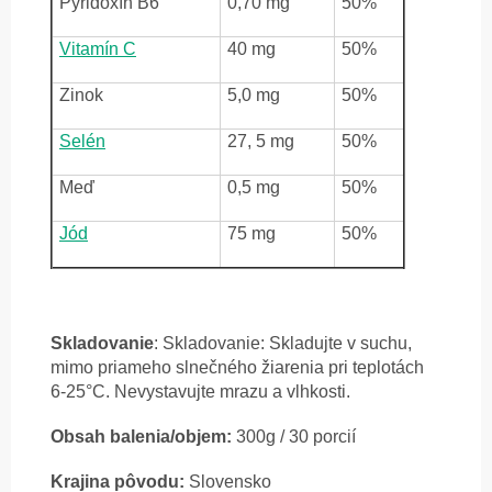
Pyridoxín B6
0,70 mg
50%
Vitamín C
40 mg
50%
Zinok
5,0 mg
50%
Selén
27, 5 mg
50%
Meď
0,5 mg
50%
Jód
75 mg
50%
Skladovanie
: Skladovanie: Skladujte v suchu,
mimo priameho slnečného žiarenia pri teplotách
6-25°C. Nevystavujte mrazu a vlhkosti.
Obsah balenia/objem:
300g / 30 porcií
Krajina pôvodu:
Slovensko