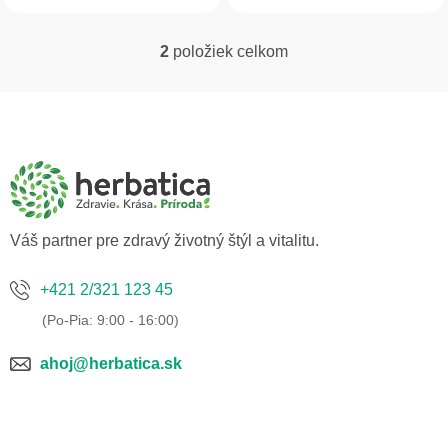
pomáha zlepšiť vzhľad...
2
položiek celkom
O
v
l
Z
á
á
d
p
a
ä
c
t
i
i
e
p
e
Váš partner pre zdravý životný štýl a vitalitu.
r
v
k
+421 2/321 123 45
y
v
ý
p
ahoj@herbatica.sk
i
s
u