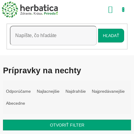
Prejsť
NÁKU
na
obsah
KOŠÍK
HĽADAŤ
Prípravky na nechty
R
a
Odporúčame
Najlacnejšie
Najdrahšie
Najpredávanejšie
d
e
Abecedne
n
i
e
OTVORIŤ FILTER
p