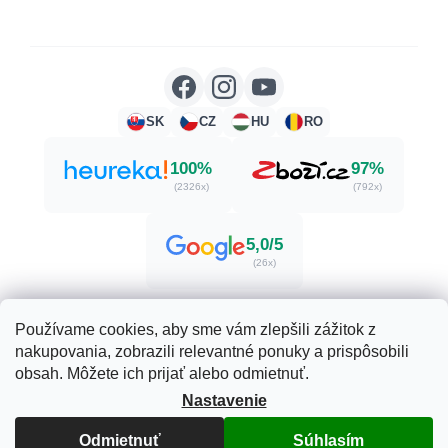
SK
CZ
HU
RO
100%
97%
(2326x)
(792x)
5,0/5
(26x)
Používame cookies, aby sme vám zlepšili zážitok z
nakupovania, zobrazili relevantné ponuky a prispôsobili
Vytvoril Shoptet
obsah. Môžete ich prijať alebo odmietnuť.
Nastavenie
Copyright 2026
Herbatica.sk
. Všetky práva vyhradené.
Upraviť nastavenie cookies
Odmietnuť
Súhlasím