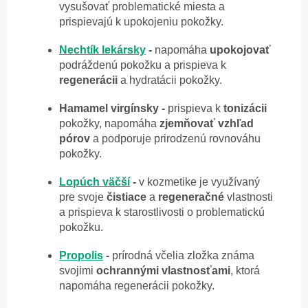
vysušovať problematické miesta a
prispievajú k upokojeniu pokožky.
Nechtík lekársky
-
napomáha
upokojovať
podráždenú pokožku a prispieva k
regenerácii
a hydratácii pokožky.
Hamamel virgínsky -
prispieva k
tonizácii
pokožky, napomáha
zjemňovať
vzhľad
pórov
a podporuje prirodzenú rovnováhu
pokožky.
Lopúch väčší
-
v kozmetike je využívaný
pre svoje
čistiace
a
regeneračné
vlastnosti
a prispieva k starostlivosti o problematickú
pokožku.
Propolis
-
prírodná včelia zložka známa
svojimi
ochrannými
vlastnosťami
, ktorá
napomáha regenerácii pokožky.