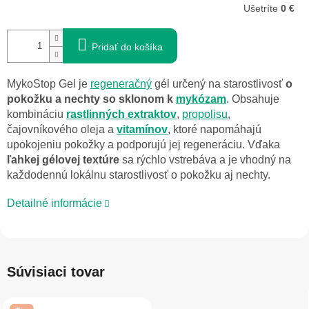
Ušetríte
0 €
Pridať do košíka
MykoStop Gel je
regeneračný
gél určený na starostlivosť
o
pokožku a nechty so sklonom k
mykózam
. Obsahuje
kombináciu
rastlinných extraktov
,
propolisu
,
čajovníkového oleja a
vitamínov
, ktoré napomáhajú
upokojeniu pokožky a podporujú jej regeneráciu. Vďaka
ľahkej gélovej textúre
sa rýchlo vstrebáva a je vhodný na
každodennú lokálnu starostlivosť o pokožku aj nechty.
Detailné informácie
Súvisiaci tovar