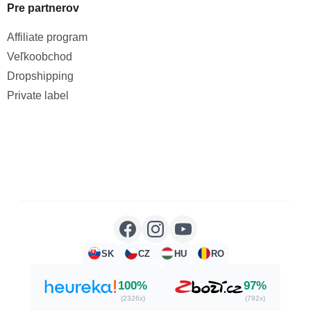
Pre partnerov
Affiliate program
Veľkoobchod
Dropshipping
Private label
SK
CZ
HU
RO
100%
97%
(2326x)
(792x)