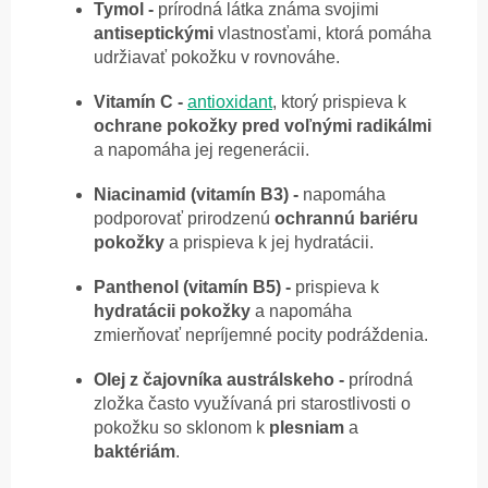
Tymol -
prírodná látka známa svojimi
antiseptickými
vlastnosťami, ktorá pomáha
udržiavať pokožku v rovnováhe.
Vitamín C -
antioxidant
, ktorý prispieva k
ochrane pokožky pred voľnými radikálmi
a napomáha jej regenerácii.
Niacinamid (vitamín B3) -
napomáha
podporovať prirodzenú
ochrannú
bariéru
pokožky
a prispieva k jej hydratácii.
Panthenol (vitamín B5) -
prispieva k
hydratácii
pokožky
a napomáha
zmierňovať nepríjemné pocity podráždenia.
Olej z čajovníka austrálskeho -
prírodná
zložka často využívaná pri starostlivosti o
pokožku so sklonom k
plesniam
a
baktériám
.