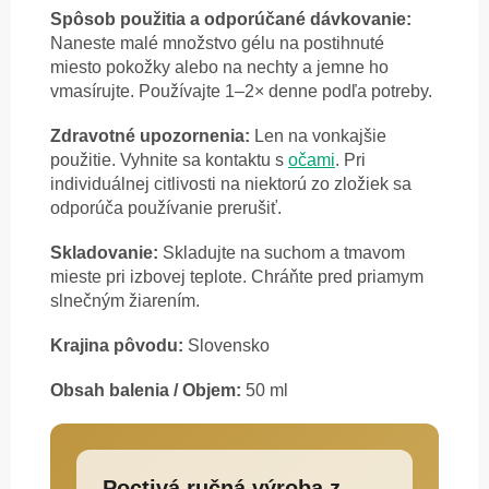
Spôsob použitia a odporúčané dávkovanie:
Naneste malé množstvo gélu na postihnuté
miesto pokožky alebo na nechty a jemne ho
vmasírujte. Používajte 1–2× denne podľa potreby.
Zdravotné upozornenia:
Len na vonkajšie
použitie. Vyhnite sa kontaktu s
očami
. Pri
individuálnej citlivosti na niektorú zo zložiek sa
odporúča používanie prerušiť.
Skladovanie:
Skladujte na suchom a tmavom
mieste pri izbovej teplote. Chráňte pred priamym
slnečným žiarením.
Krajina pôvodu:
Slovensko
Obsah balenia / Objem:
50 ml
Poctivá ručná výroba z