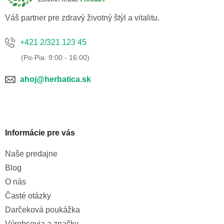
i
e
Váš partner pre zdravý životný štýl a vitalitu.
+421 2/321 123 45
ahoj@herbatica.sk
Informácie pre vás
Naše predajne
Blog
O nás
Časté otázky
Darčeková poukážka
Výrobcovia a značky