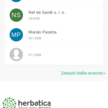
Nef de Santé s. r. o.
NS
Hodnotenie obchodu je 5 z 5 hviezdičiek.
3.8.2026
Marián Paskrta
MP
Hodnotenie obchodu je 5 z 5 hviezdičiek.
29.7.2026
Hodnotenie obchodu je 5 z 5 hviezdičiek.
27.7.2026
Zobraziť ďalšie recenzie
Z
á
p
ä
t