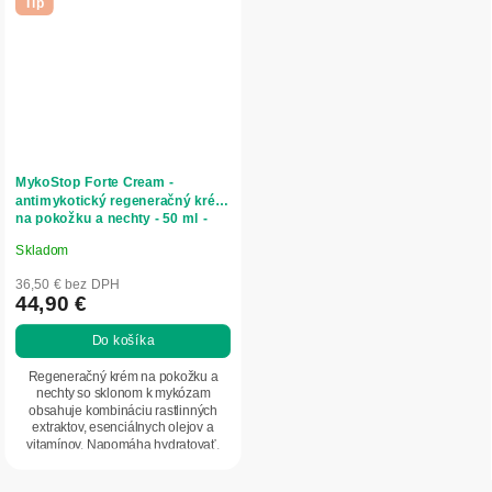
Tip
MykoStop Forte Cream -
antimykotický regeneračný krém
na pokožku a nechty - 50 ml -
Herbatica
Skladom
Priemerné
hodnotenie
36,50 € bez DPH
produktu
44,90 €
je
Do košíka
5,0
z
Regeneračný krém na pokožku a
5
nechty so sklonom k mykózam
obsahuje kombináciu rastlinných
hviezdičiek.
extraktov, esenciálnych olejov a
vitamínov. Napomáha hydratovať,
zjemňovať a upokojovať...