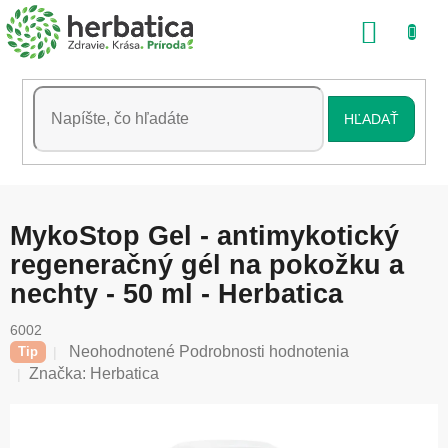
Prejsť
NÁKU
na
obsah
KOŠÍK
HĽADAŤ
MykoStop Gel - antimykotický
regeneračný gél na pokožku a
nechty - 50 ml - Herbatica
6002
Priemerné
Neohodnotené
Podrobnosti hodnotenia
Tip
hodnotenie
Značka:
Herbatica
produktu
je
0,0