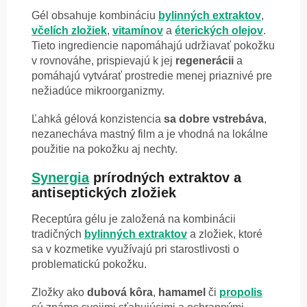
Gél obsahuje kombináciu
bylinných extraktov
,
včelích zložiek
,
vitamínov
a
éterických
olejov
.
Tieto ingrediencie napomáhajú udržiavať pokožku
v rovnováhe, prispievajú k jej
regenerácii
a
pomáhajú vytvárať prostredie menej priaznivé pre
nežiadúce mikroorganizmy.
Ľahká gélová konzistencia
sa dobre vstrebáva
,
nezanecháva mastný film a je vhodná na lokálne
použitie na pokožku aj nechty.
Synergia
prírodných extraktov a
antiseptických zložiek
Receptúra gélu je založená na kombinácii
tradičných
bylinných extraktov
a zložiek, ktoré
sa v kozmetike využívajú pri starostlivosti o
problematickú pokožku.
Zložky ako
dubová
kôra
,
hamamel
či
propolis