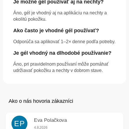
Je možné gél používať aj na nechty?
Áno, gél je vhodný aj na aplikáciu na nechty a
okolitú pokožku.
Ako často je vhodné gél používať?
Odporúča sa aplikovať 1–2× denne podľa potreby.
Je gél vhodný na dlhodobé používanie?
Áno, pri pravidelnom používaní môže pomáhať
udržiavať pokožku a nechty v dobrom stave.
Eva Polačkova
EP
Hodnotenie obchodu je 5 z 5 hviezdičiek.
4.8.2026