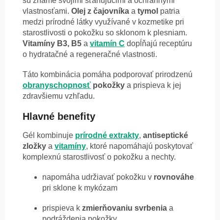
sú známe svojimi sťahujúcimi a ochrannými
vlastnosťami.
Olej z čajovníka
a
tymol
patria
medzi prírodné látky využívané v kozmetike pri
starostlivosti o pokožku so sklonom k plesniam.
Vitamíny B3, B5
a
vitamín C
dopĺňajú receptúru
o hydratačné a regeneračné vlastnosti.
Táto kombinácia pomáha podporovať prirodzenú
obranyschopnosť
pokožky
a prispieva k jej
zdravšiemu vzhľadu.
Hlavné benefity
Gél kombinuje
prírodné
extrakty
,
antiseptické
zložky
a
vitamíny
, ktoré napomáhajú poskytovať
komplexnú starostlivosť o pokožku a nechty.
napomáha udržiavať pokožku v
rovnováhe
pri sklone k mykózam
prispieva k
zmierňovaniu
svrbenia
a
podráždenia pokožky