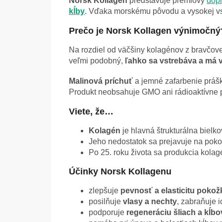
Norsk Kollagen
predstavuje prémiový
dopl
kĺby
. Vďaka morskému pôvodu a vysokej vst
Prečo je Norsk Kollagen výnimočný
Na rozdiel od väčšiny kolagénov z bravčove
veľmi podobný,
ľahko sa vstrebáva a má
Malinová príchuť
a jemné zafarbenie prášk
Produkt neobsahuje GMO ani rádioaktívne p
Viete, že…
Kolagén
je hlavná štrukturálna bielko
Jeho nedostatok sa prejavuje na pokožk
Po 25. roku života sa produkcia kolag
Účinky Norsk Kollagenu
zlepšuje
pevnosť a elasticitu pokož
posilňuje
vlasy a nechty
, zabraňuje i
podporuje
regeneráciu šliach a kĺbo