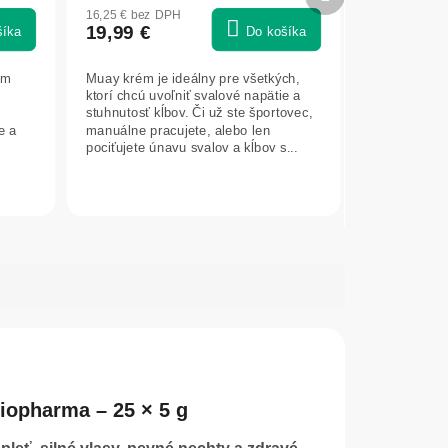
hodnotenie
produkt
16,25 € bez DPH
produktu
19,99 €
šíka
Do košíka
je
5,0
om
Muay krém je ideálny pre všetkých,
z
ktorí chcú uvoľniť svalové napätie a
5
stuhnutosť kĺbov. Či už ste športovec,
hviezdičiek.
e a
manuálne pracujete, alebo len
pociťujete únavu svalov a kĺbov s...
iopharma – 25 × 5 g