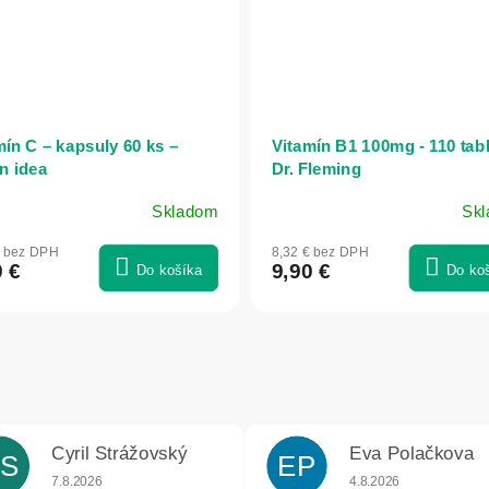
mín C – kapsuly 60 ks –
Vitamín B1 100mg - 110 tabli
n idea
Dr. Fleming
Skladom
Sk
€ bez DPH
8,32 € bez DPH
9 €
9,90 €
Do košíka
Do ko
Cyril Strážovský
Eva Polačkova
S
EP
iek.
Hodnotenie obchodu je 5 z 5 hviezdičiek.
Hodnotenie obchodu j
7.8.2026
4.8.2026