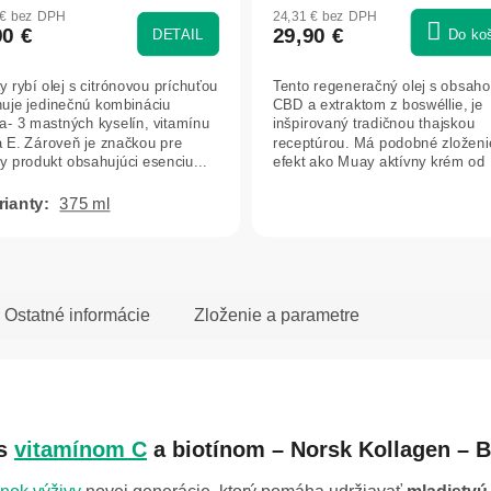
otenie
hodnotenie
 € bez DPH
24,31 € bez DPH
uktu
produktu
90 €
29,90 €
DETAIL
Do ko
je
5,0
y rybí olej s citrónovou príchuťou
Tento regeneračný olej s obsah
z
uje jedinečnú kombináciu
CBD a extraktom z boswéllie, je
5
- 3 mastných kyselín, vitamínu
inšpirovaný tradičnou thajskou
dičiek.
hviezdičiek.
a E. Zároveň je značkou pre
receptúrou. Má podobné zloženi
y produkt obsahujúci esenciu...
efekt ako Muay aktívny krém od
rovnakého...
375 ml
Ostatné informácie
Zloženie a parametre
s
vitamínom C
a biotínom – Norsk Kollagen – B