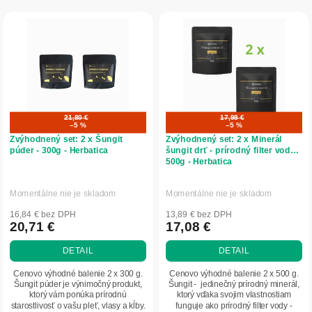
r
V
o
ý
d
p
u
i
k
s
t
p
o
r
v
o
21,80 €
17,98 €
–5 %
–5 %
d
Zvýhodnený set: 2 x Šungit
Zvýhodnený set: 2 x Minerál
u
púder - 300g - Herbatica
šungit drť - prírodný filter vody
500g - Herbatica
k
t
o
Momentálne nie je skladom
Momentálne nie je skladom
v
16,84 € bez DPH
13,89 € bez DPH
20,71 €
17,08 €
DETAIL
DETAIL
Cenovo výhodné balenie 2 x 300 g.
Cenovo výhodné balenie 2 x 500 g.
Šungit púder je výnimočný produkt,
Šungit - jedinečný prírodný minerál,
ktorý vám ponúka prírodnú
ktorý vďaka svojim vlastnostiam
starostlivosť o vašu pleť, vlasy a kĺby.
funguje ako prírodný filter vody -