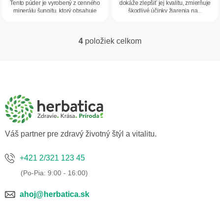
Tento púder je vyrobený z cenného
dokáže zlepšiť jej kvalitu, zmierňuje
minerálu šungitu, ktorý obsahuje
škodlivé účinky žiarenia na...
veľké...
4
položiek celkom
O
v
l
Z
á
á
d
p
a
ä
c
t
i
i
e
p
e
Váš partner pre zdravý životný štýl a vitalitu.
r
v
k
+421 2/321 123 45
y
v
ý
p
ahoj@herbatica.sk
i
s