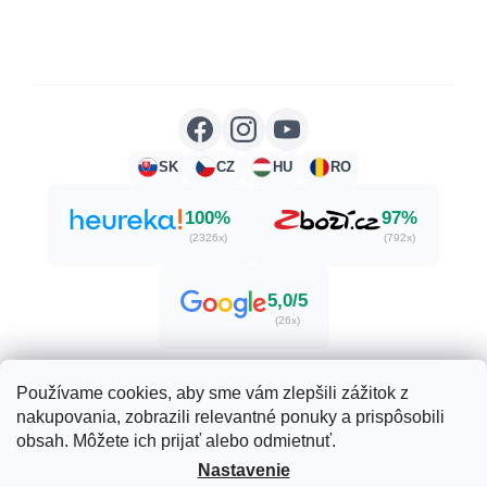
SK
CZ
HU
RO
100%
97%
(2326x)
(792x)
5,0/5
(26x)
Používame cookies, aby sme vám zlepšili zážitok z
nakupovania, zobrazili relevantné ponuky a prispôsobili
Vytvoril Shoptet
obsah. Môžete ich prijať alebo odmietnuť.
Nastavenie