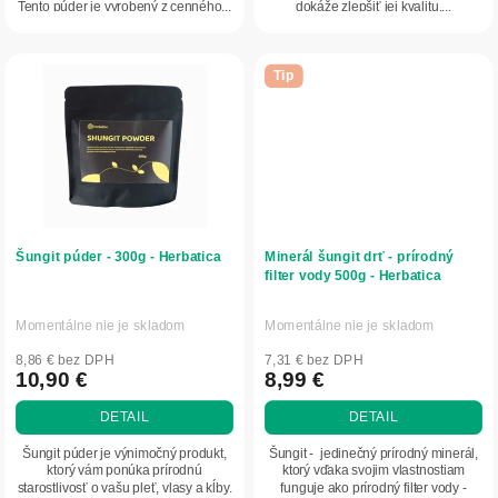
Tento púder je vyrobený z cenného...
dokáže zlepšiť jej kvalitu,...
Tip
Šungit púder - 300g - Herbatica
Minerál šungit drť - prírodný
filter vody 500g - Herbatica
Momentálne nie je skladom
Momentálne nie je skladom
Priemerné
Priemerné
hodnotenie
hodnotenie
8,86 € bez DPH
7,31 € bez DPH
produktu
produktu
10,90 €
8,99 €
je
je
DETAIL
DETAIL
5,0
5,0
z
z
Šungit púder je výnimočný produkt,
Šungit - jedinečný prírodný minerál,
5
5
ktorý vám ponúka prírodnú
ktorý vďaka svojim vlastnostiam
starostlivosť o vašu pleť, vlasy a kĺby.
funguje ako prírodný filter vody -
hviezdičiek.
hviezdičiek.