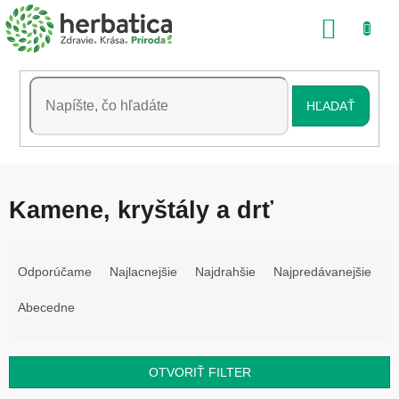
Prejsť
NÁKU
na
obsah
KOŠÍK
HĽADAŤ
Kamene, kryštály a drť
R
a
Odporúčame
Najlacnejšie
Najdrahšie
Najpredávanejšie
d
e
Abecedne
n
i
e
OTVORIŤ FILTER
p