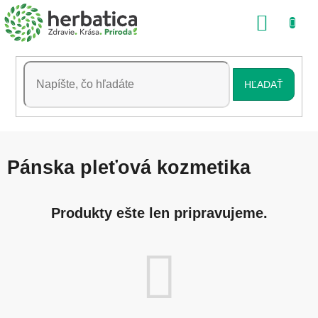
Prejsť
NÁKU
na
obsah
KOŠÍK
HĽADAŤ
Pánska pleťová kozmetika
Produkty ešte len pripravujeme.