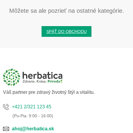
Môžete sa ale pozrieť na ostatné kategórie.
SPÄŤ DO OBCHODU
Z
á
p
ä
t
i
e
Váš partner pre zdravý životný štýl a vitalitu.
+421 2/321 123 45
ahoj@herbatica.sk