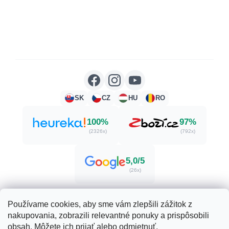
SK
CZ
HU
RO
100%
97%
(2326x)
(792x)
5,0/5
(26x)
Používame cookies, aby sme vám zlepšili zážitok z
nakupovania, zobrazili relevantné ponuky a prispôsobili
Vytvoril Shoptet
obsah. Môžete ich prijať alebo odmietnuť.