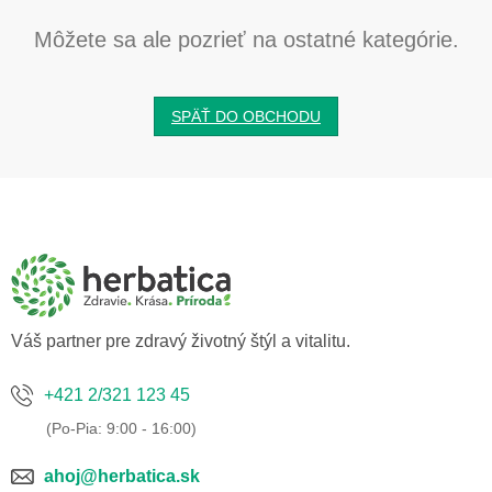
Môžete sa ale pozrieť na ostatné kategórie.
SPÄŤ DO OBCHODU
Z
á
p
ä
t
i
e
Váš partner pre zdravý životný štýl a vitalitu.
+421 2/321 123 45
ahoj@herbatica.sk