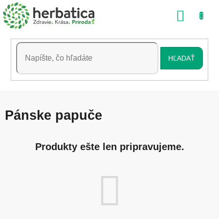
Prejsť
NÁKU
na
obsah
KOŠÍK
HĽADAŤ
Pánske papuče
Produkty ešte len pripravujeme.