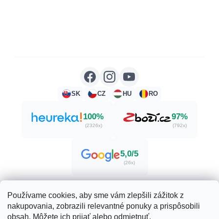
SK
CZ
HU
RO
100%
97%
(2326x)
(792x)
5,0/5
(26x)
Používame cookies, aby sme vám zlepšili zážitok z
nakupovania, zobrazili relevantné ponuky a prispôsobili
Vytvoril Shoptet
obsah. Môžete ich prijať alebo odmietnuť.