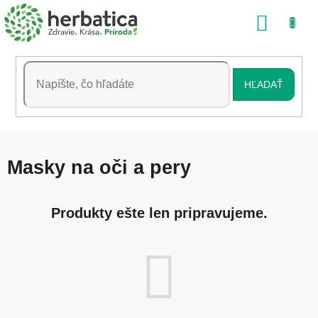
Prejsť
NÁKU
na
obsah
KOŠÍK
HĽADAŤ
Masky na oči a pery
Produkty ešte len pripravujeme.