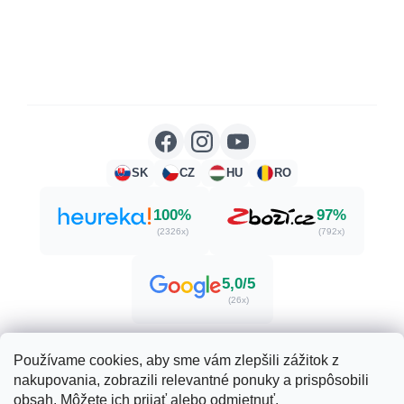
SK
CZ
HU
RO
100%
97%
(2326x)
(792x)
5,0/5
(26x)
Používame cookies, aby sme vám zlepšili zážitok z
nakupovania, zobrazili relevantné ponuky a prispôsobili
Vytvoril Shoptet
obsah. Môžete ich prijať alebo odmietnuť.