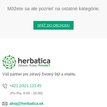
Môžete sa ale pozrieť na ostatné kategórie.
SPÄŤ DO OBCHODU
Z
á
p
ä
t
i
e
Váš partner pre zdravý životný štýl a vitalitu.
+421 2/321 123 45
ahoj@herbatica.sk