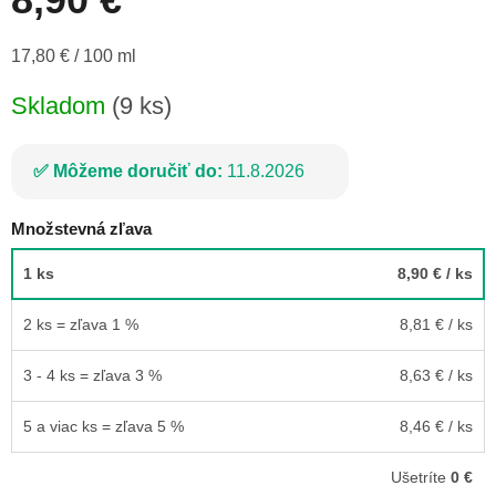
Jednotková
17,80 € / 100 ml
cena:
Skladom
(9 ks)
Môžeme doručiť do:
11.8.2026
Množstevná zľava
1 ks
8,90 €
/ ks
2 ks = zľava 1 %
8,81 €
/ ks
3 - 4 ks = zľava 3 %
8,63 €
/ ks
5 a viac ks = zľava 5 %
8,46 €
/ ks
Ušetríte
0 €