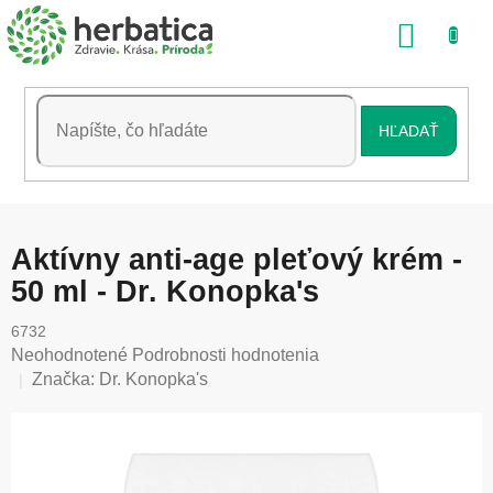
Prejsť
NÁKU
na
obsah
KOŠÍK
HĽADAŤ
Aktívny anti-age pleťový krém -
50 ml - Dr. Konopka's
6732
Priemerné
Neohodnotené
Podrobnosti hodnotenia
hodnotenie
Značka:
Dr. Konopka's
produktu
je
0,0
z