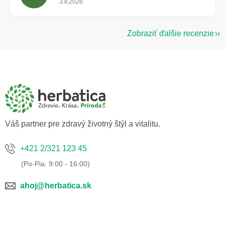
3.8.2026
Zobraziť ďalšie recenzie
Z
á
p
ä
t
i
e
Váš partner pre zdravý životný štýl a vitalitu.
+421 2/321 123 45
ahoj@herbatica.sk