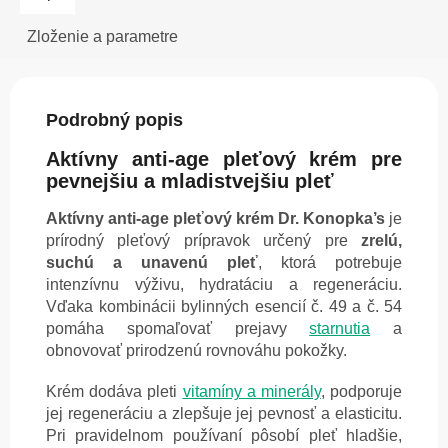
Zloženie a parametre
Podrobný popis
Aktívny anti-age pleťový krém pre
pevnejšiu a mladistvejšiu pleť
Aktívny anti-age pleťový krém Dr. Konopka’s
je
prírodný pleťový prípravok určený pre
zrelú,
suchú a unavenú pleť
, ktorá potrebuje
intenzívnu výživu, hydratáciu a regeneráciu.
Vďaka kombinácii bylinných esencií č. 49 a č. 54
pomáha spomaľovať prejavy
starnutia
a
obnovovať prirodzenú rovnováhu pokožky.
Krém dodáva pleti
vitamíny a minerály
, podporuje
jej regeneráciu a zlepšuje jej pevnosť a elasticitu.
Pri pravidelnom používaní pôsobí pleť hladšie,