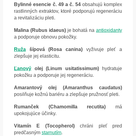
Bylinné esencie č. 49 a č. 54
obsahujú komplex
rastlinných extraktov, ktoré podporujú regeneráciu
a revitalizáciu pleti.
Malina (Rubus idaeus)
je bohatá na
antioxidanty
a podporuje obnovu pokožky.
Ruža
šípová (Rosa canina)
vyživuje pleť a
zlepšuje jej elasticitu.
Ľanový
olej (Linum usitatissimum)
hydratuje
pokožku a podporuje jej regeneráciu.
Amarantový olej (Amaranthus caudatus)
posilňuje kožnú bariéru a zlepšuje pružnosť pleti.
Rumanček (Chamomilla recutita)
má
upokojujúce účinky.
Vitamín E (Tocopherol)
chráni pleť pred
predčasným
starnutím
.