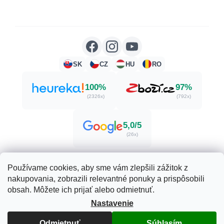
SK
CZ
HU
RO
100%
97%
(2326x)
(792x)
5,0/5
(26x)
Používame cookies, aby sme vám zlepšili zážitok z
nakupovania, zobrazili relevantné ponuky a prispôsobili
Vytvoril Shoptet
obsah. Môžete ich prijať alebo odmietnuť.
Nastavenie
Copyright 2026
Herbatica.sk
. Všetky práva vyhradené.
Odmietnuť
Súhlasím
Upraviť nastavenie cookies