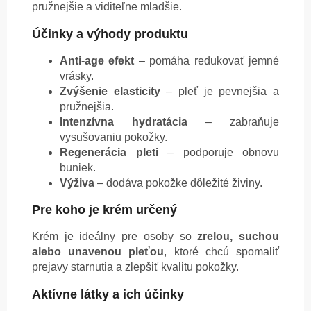
pružnejšie a viditeľne mladšie.
Účinky a výhody produktu
Anti-age efekt
– pomáha redukovať jemné
vrásky.
Zvýšenie elasticity
– pleť je pevnejšia a
pružnejšia.
Intenzívna hydratácia
– zabraňuje
vysušovaniu pokožky.
Regenerácia pleti
– podporuje obnovu
buniek.
Výživa
– dodáva pokožke dôležité živiny.
Pre koho je krém určený
Krém je ideálny pre osoby so
zrelou, suchou
alebo unavenou pleťou
, ktoré chcú spomaliť
prejavy starnutia a zlepšiť kvalitu pokožky.
Aktívne látky a ich účinky