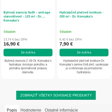
Bylinná esencia №49 – anti-age
Hydratačné pleťové tonikum -
starostlivosť - 125 ml - Dr.
200 ml - Dr. Konopka's
Konopka's
Skladom
Skladom
13,74 € bez DPH
6,42 € bez DPH
16,90 €
7,90 €
Do košíka
Do košíka
Bylinná esencia č. 49 Dr. Konopka’s
Hydratačné pleťové tonikum Dr.
hydratuje, tonizuje pokožku a
Konopka’s jemne čistí pleť, upokojuje
pomáha spomaľovať prejavy
ju a obnovuje jej prirodzenú
starnutia.
hydratáciu.
ZOBRAZIŤ VŠETKY SÚVISIACE PRODUKTY
Popis
Hodnotenie
Ostatné informácie