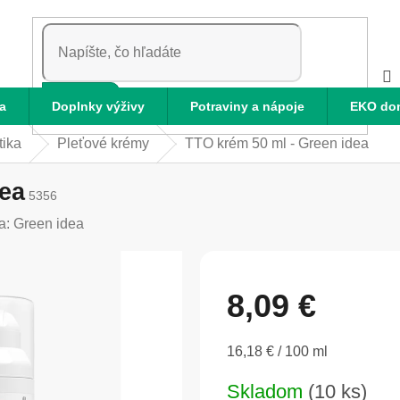
HĽADAŤ
a
Doplnky výživy
Potraviny a nápoje
EKO do
tika
Pleťové krémy
TTO krém 50 ml - Green idea
dea
5356
a:
Green idea
8,09 €
Jednotková
16,18 € / 100 ml
cena:
Skladom
(10 ks)