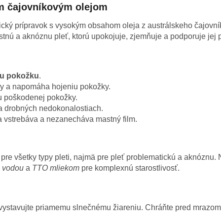
m čajovníkovým olejom
ický prípravok s vysokým obsahom oleja z austrálskeho čajovní
stnú a aknóznu pleť, ktorú upokojuje, zjemňuje a podporuje jej 
nu pokožku
.
ky a napomáha hojeniu pokožky.
u poškodenej pokožky.
a drobných nedokonalostiach.
a vstrebáva a nezanecháva mastný film.
re všetky typy pleti, najmä pre pleť problematickú a aknóznu.
 vodou
a
TTO mliekom
pre komplexnú starostlivosť.
Nevystavujte priamemu slnečnému žiareniu. Chráňte pred mrazom