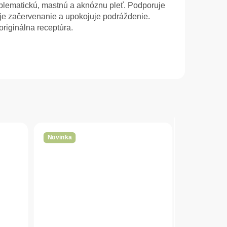
blematickú, mastnú a aknóznu pleť. Podporuje
je začervenanie a upokojuje podráždenie.
originálna receptúra.
Novinka