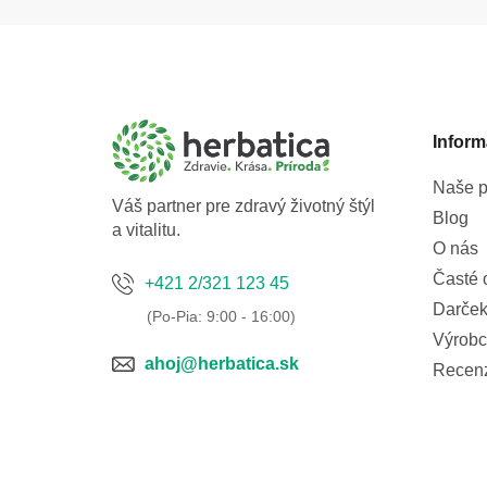
Z
á
p
ä
t
Inform
i
e
Naše p
Váš partner pre zdravý životný štýl
Blog
a vitalitu.
O nás
Časté 
+421 2/321 123 45
Darček
Výrobc
ahoj@herbatica.sk
Recen