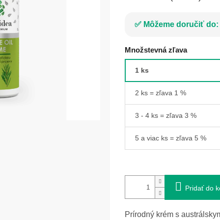
Môžeme doručiť do:
Množstevná zľava
1 ks
2 ks = zľava 1 %
3 - 4 ks = zľava 3 %
5 a viac ks = zľava 5 %
Pridať do k
Prírodný krém s austrálsky