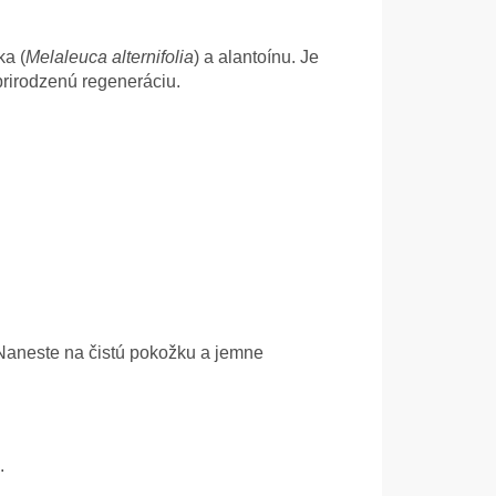
ka (
Melaleuca alternifolia
) a alantoínu. Je
prirodzenú regeneráciu.
 Naneste na čistú pokožku a jemne
.