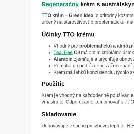
Regeneračný
krém s austrálsky
TTO krém – Green idea
je prírodný kozmet
určený na starostlivosť o problematickú, ma
Účinky TTO krému
Vhodný pre
problematickú a aknóz
Tea Tree
Oil
má antimikrobiálne účin
Alantoín
zjemňuje a urýchľuje obnov
Pomáha pri podráždení, začervenaní 
Krém má ľahkú konzistenciu, rýchlo s
Použitie
Krém je vhodný na každodenné používanie p
vmasírujte. Odporúčame kombinovať s
TTO
Skladovanie
Uchovávajte v suchu pri izbovej teplote. 