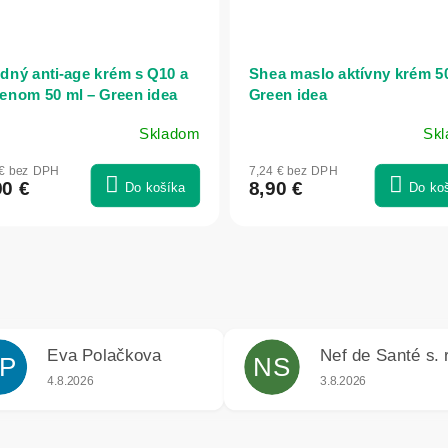
odný anti-age krém s Q10 a
Shea maslo aktívny krém 50
enom 50 ml – Green idea
Green idea
Skladom
Sk
 € bez DPH
7,24 € bez DPH
90 €
8,90 €
Do košíka
Do ko
Eva Polačkova
Nef de Santé s. r
P
NS
iek.
Hodnotenie obchodu je 5 z 5 hviezdičiek.
Hodnotenie obchodu j
4.8.2026
3.8.2026