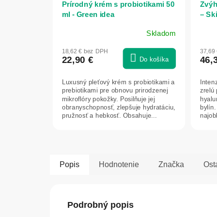
Prírodný krém s probiotikami 50
Zvýh
ml - Green idea
– Sk
Herb
Skladom
Prie
hodn
18,62 € bez DPH
37,69
prod
22,90 €
46,
Do košíka
je
5,0
Luxusný pleťový krém s probiotikami a
Intenz
z
prebiotikami pre obnovu prirodzenej
zrelú
5
mikroflóry pokožky. Posilňuje jej
hyalu
hviez
obranyschopnosť, zlepšuje hydratáciu,
bylín
pružnosť a hebkosť. Obsahuje...
najob
Popis
Hodnotenie
Značka
Ost
Podrobný popis