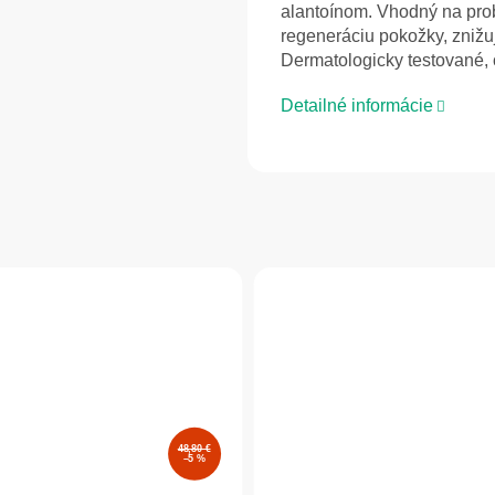
alantoínom. Vhodný na pro
regeneráciu pokožky, znižu
Dermatologicky testované, 
Detailné informácie
48,80 €
–5 %