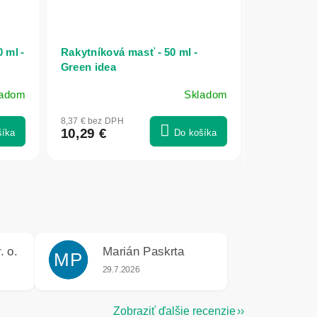
 ml -
Rakytníková masť - 50 ml -
Green idea
ladom
Skladom
Priemerné
hodnotenie
8,37 € bez DPH
produktu
10,29 €
šíka
Do košíka
je
5,0
z
5
hviezdičiek.
. o.
Marián Paskrta
MP
e 5 z 5 hviezdičiek.
Hodnotenie obchodu je 5 z 5 hviezdičiek.
29.7.2026
Zobraziť ďalšie recenzie