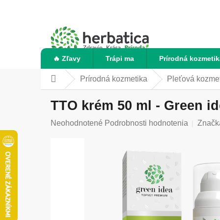
Prejsť
na
obsah
🔥 Zľavy
Trápi ma
Prírodná kozmetik
Prírodná kozmetika
Pleťová kozme
Domov
TTO krém 50 ml - Green i
Priemerné
Neohodnotené
Podrobnosti hodnotenia
Značk
hodnotenie
produktu
je
0,0
z
5
hviezdičiek.