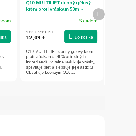
–
Q10 MULTILIFT denný gélový
krém proti vráskam 50ml -
Ďalší
NATURE OF AGIVA
produkt
ladom
Skladom
9,83 € bez DPH
12,09 €
šíka
Do košíka
Q10 MULTI LIFT denný gélový krém
lov
proti vráskam s 98 % prírodných
ingrediencií viditeľne redukuje vrásky,
,
spevňuje pleť a zlepšuje jej elasticitu.
Obsahuje koenzým Q10,...