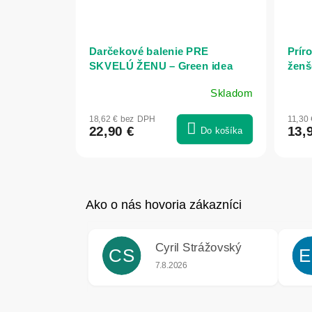
Darčekové balenie PRE
Prír
SKVELÚ ŽENU – Green idea
ženš
Skladom
18,62 € bez DPH
11,30
22,90 €
13,
Do košíka
Cyril Strážovský
CS
E
Hodnotenie obchodu je 5 z 5 hviezdič
7.8.2026