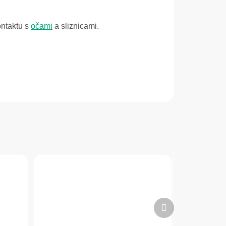
ontaktu s
očami
a sliznicami.
Ďalší
produkt