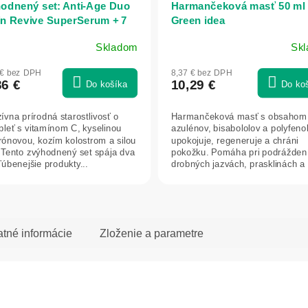
odnený set: Anti‑Age Duo
Harmančeková masť 50 ml 
in Revive SuperSerum + 7
Green idea
s Face Cream
Skladom
Sk
merné
otenie
 € bez DPH
8,37 € bez DPH
uktu
36 €
10,29 €
Do košíka
Do ko
ívna prírodná starostlivosť o
Harmančeková masť s obsahom
 pleť s vitamínom C, kyselinou
azulénov, bisabololov a polyfeno
rónovou, kozím kolostrom a silou
upokojuje, regeneruje a chráni
dičiek.
. Tento zvýhodnený set spája dva
pokožku. Pomáha pri podráždení
ľúbenejšie produkty...
drobných jazvách, prasklinách a
popraskanej...
atné informácie
Zloženie a parametre