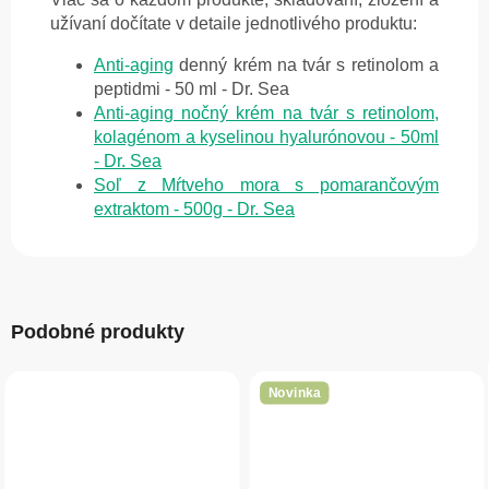
užívaní dočítate v detaile jednotlivého produktu:
Anti-aging
denný krém na tvár s retinolom a
peptidmi - 50 ml - Dr. Sea
Anti-aging nočný krém na tvár s retinolom,
kolagénom a kyselinou hyalurónovou - 50ml
- Dr. Sea
Soľ z Mŕtveho mora s pomarančovým
extraktom - 500g - Dr. Sea
Podobné produkty
Novinka