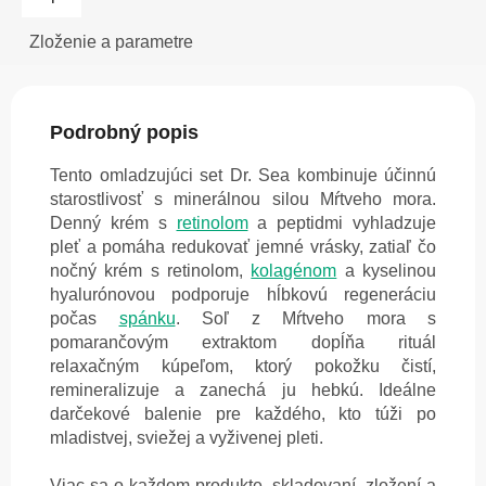
Zloženie a parametre
Podrobný popis
Tento omladzujúci set Dr. Sea kombinuje účinnú
starostlivosť s minerálnou silou Mŕtveho mora.
Denný krém s
retinolom
a peptidmi vyhladzuje
pleť a pomáha redukovať jemné vrásky, zatiaľ čo
nočný krém s retinolom,
kolagénom
a kyselinou
hyalurónovou podporuje hĺbkovú regeneráciu
počas
spánku
. Soľ z Mŕtveho mora s
pomarančovým extraktom dopĺňa rituál
relaxačným kúpeľom, ktorý pokožku čistí,
remineralizuje a zanechá ju hebkú. Ideálne
darčekové balenie pre každého, kto túži po
mladistvej, sviežej a vyživenej pleti.
Viac sa o každom produkte, skladovaní, zložení a