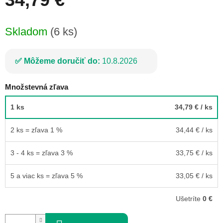
Jednotková
Skladom
(6 ks)
cena:
Môžeme doručiť do:
10.8.2026
Množstevná zľava
1 ks
34,79 €
/ ks
2 ks = zľava 1 %
34,44 €
/ ks
3 - 4 ks = zľava 3 %
33,75 €
/ ks
5 a viac ks = zľava 5 %
33,05 €
/ ks
Ušetríte
0 €