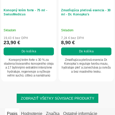
Konopný krém forte - 75 ml -
Zmatňujúca pleťová esencia - 30
SwissMedicus
ml - Dr. Konopka's
Skladom
Skladom
19,43 € bez DPH
7,24 € bez DPH
23,90 €
8,90 €
Do košíka
Do košíka
Konopný krém forte s 30 % za
Zmatňujúca pleťová esencia Dr.
studena lisovaného konopného oleja
Konopka’s reguluje tvorbu mazu,
a 17 bylinnými extraktmi intenzívne
hydratuje pleť a zanecháva ju sviežu
hydratuje, regeneruje a vyživuje
a bez mastného lesku.
veľmi suchú, citlivú a namáhanú
pokožku....
ZOBRAZIŤ VŠETKY SÚVISIACE PRODUKTY
Popis
Hodnotenie
Značka
Ostatné informácie