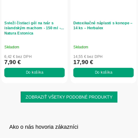
Svieži čistiaci gél na tvár s
Detoxikačné náplasti s konope –
islandským machom - 150 ml -
14 ks – Herbalex
Natura Estonica
Skladom
Skladom
6,42 € bez DPH
14,55 € bez DPH
7,90 €
17,90 €
Do košíka
Do košíka
ZOBRAZIŤ VŠETKY PODOBNÉ PRODUKTY