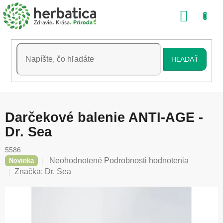
Prejsť
NÁKU
na
obsah
KOŠÍK
HĽADAŤ
Darčekové balenie ANTI-AGE -
Dr. Sea
5586
Priemerné
Neohodnotené
Podrobnosti hodnotenia
Novinka
hodnotenie
Značka:
Dr. Sea
produktu
je
0,0
z