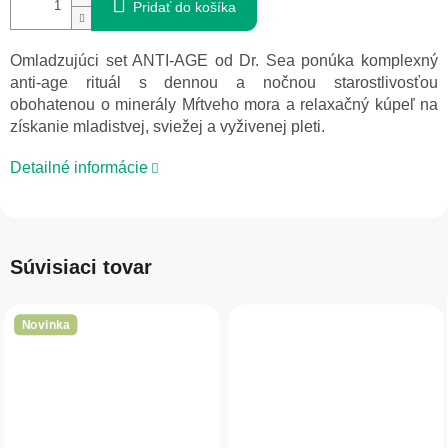
Pridať do košíka
Omladzujúci set ANTI-AGE od Dr. Sea ponúka komplexný
anti-age rituál s dennou a nočnou starostlivosťou
obohatenou o minerály Mŕtveho mora a relaxačný kúpeľ na
získanie mladistvej, sviežej a vyživenej pleti.
Detailné informácie
Súvisiaci tovar
Novinka