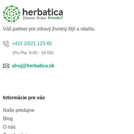
p
ä
t
i
e
Váš partner pre zdravý životný štýl a vitalitu.
+421 2/321 123 45
ahoj@herbatica.sk
Informácie pre vás
Naše predajne
Blog
O nás