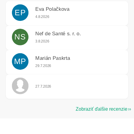
Eva Polačkova
EP
Hodnotenie obchodu je 5 z 5 hviezdičiek.
4.8.2026
Nef de Santé s. r. o.
NS
Hodnotenie obchodu je 5 z 5 hviezdičiek.
3.8.2026
Marián Paskrta
MP
Hodnotenie obchodu je 5 z 5 hviezdičiek.
29.7.2026
Hodnotenie obchodu je 5 z 5 hviezdičiek.
27.7.2026
Zobraziť ďalšie recenzie
Z
á