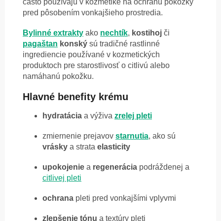
často používajú v kozmetike na ochranu pokožky
pred pôsobením vonkajšieho prostredia.
Bylinné extrakty
ako
nechtík
,
kostihoj
či
pagaštan
konský
sú tradičné rastlinné
ingrediencie používané v kozmetických
produktoch pre starostlivosť o citlivú alebo
namáhanú pokožku.
Hlavné benefity krému
hydratácia
a výživa
zrelej pleti
zmiernenie prejavov
starnutia
, ako sú
vrásky
a strata
elasticity
upokojenie
a
regenerácia
podráždenej a
citlivej pleti
ochrana
pleti pred vonkajšími vplyvmi
zlepšenie
tónu
a textúry pleti