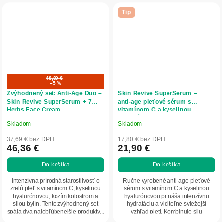
Tip
48,80 €
–5 %
Zvýhodnený set: Anti‑Age Duo –
Skin Revive SuperSerum –
Skin Revive SuperSerum + 7
anti‑age pleťové sérum s
Herbs Face Cream
vitamínom C a kyselinou
hyalurónovou - 50 ml - Herbatica
Skladom
Skladom
Priemerné
Priemerné
hodnotenie
hodnotenie
37,69 € bez DPH
17,80 € bez DPH
produktu
produktu
46,36 €
21,90 €
je
je
Do košíka
Do košíka
5,0
5,0
z
z
Intenzívna prírodná starostlivosť o
Ručne vyrobené anti-age pleťové
5
5
zrelú pleť s vitamínom C, kyselinou
sérum s vitamínom C a kyselinou
hyalurónovou, kozím kolostrom a
hyalurónovou prináša intenzívnu
hviezdičiek.
hviezdičiek.
silou bylín. Tento zvýhodnený set
hydratáciu a viditeľne sviežejší
spája dva najobľúbenejšie produkty...
vzhľad pleti. Kombinuje silu
antioxidantov a...