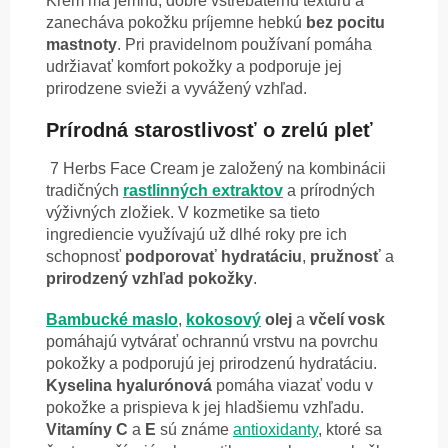
Krém má jemnú, dobre vstrebateľnú textúru a
zanecháva pokožku príjemne hebkú
bez pocitu
mastnoty
. Pri pravidelnom používaní pomáha
udržiavať komfort pokožky a podporuje jej
prirodzene svieži a vyvážený vzhľad.
Prírodná starostlivosť o zrelú pleť
7 Herbs Face Cream je založený na kombinácii
tradičných
rastlinných extraktov
a prírodných
výživných zložiek. V kozmetike sa tieto
ingrediencie využívajú už dlhé roky pre ich
schopnosť
podporovať
hydratáciu
,
pružnosť
a
prirodzený
vzhľad
pokožky
.
Bambucké maslo
,
kokosový
olej
a
včelí vosk
pomáhajú vytvárať ochrannú vrstvu na povrchu
pokožky a podporujú jej prirodzenú hydratáciu.
Kyselina
hyalurónová
pomáha viazať vodu v
pokožke a prispieva k jej hladšiemu vzhľadu.
Vitamíny C
a
E
sú známe
antioxidanty
, ktoré sa