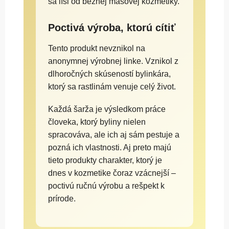
sa líši od bežnej masovej kozmetiky.
Poctivá výroba, ktorú cítiť
Tento produkt nevznikol na
anonymnej výrobnej linke. Vznikol z
dlhoročných skúseností bylinkára,
ktorý sa rastlinám venuje celý život.
Každá šarža je výsledkom práce
človeka, ktorý byliny nielen
spracováva, ale ich aj sám pestuje a
pozná ich vlastnosti. Aj preto majú
tieto produkty charakter, ktorý je
dnes v kozmetike čoraz vzácnejší –
poctivú ručnú výrobu a rešpekt k
prírode.