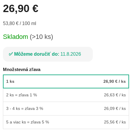
26,90 €
Jednotková
53,80 € / 100 ml
cena:
Skladom
(>10 ks)
Môžeme doručiť do:
11.8.2026
Množstevná zľava
1 ks
26,90 €
/ ks
2 ks = zľava 1 %
26,63 €
/ ks
3 - 4 ks = zľava 3 %
26,09 €
/ ks
5 a viac ks = zľava 5 %
25,56 €
/ ks