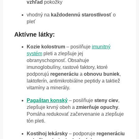
vzhľad
pokožky
vhodný na
každodennú
starostlivosť
o
pleť
Aktívne látky:
Kozie kolostrum
– p
osilňuje
imunitný
systém
pleti a zlepšuje jej
obranyschopnosť.
Obsahuje
imunoglobulíny, rastové faktory, ktoré
podporujú
regeneráciu
a
obnovu
buniek
,
laktoferín, antimikrobiálne peptidy a taktiež
vitamíny a minerály.
Pagaštan konský
– p
osilňuje
steny ciev
,
zlepšuje krvný obeh a
zmierňuje
opuchy
.
Pomáha redukovať začervenanie a zlepšuje
tón pleti.
Kostihoj lekársky
– p
odporuje
regeneráciu