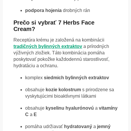
podpora
hojenia
drobných rán
Prečo si vybrať 7 Herbs Face
Cream?
Receptúra krému je založená na kombinácii
tradičných bylinných extraktov
a prírodných
výživných zložiek. Táto kombinácia pomáha
poskytovať pokožke každodennú starostlivosť,
hydratáciu a ochranu.
komplex
siedmich
bylinných
extraktov
obsahuje
kozie
kolostrum
s prirodzene sa
vyskytujúcimi bioaktívnymi látkami
obsahuje
kyselinu
hyalurónovú
a
vitamíny
C
a
E
pomáha udržiavať
hydratovaný
a
jemný