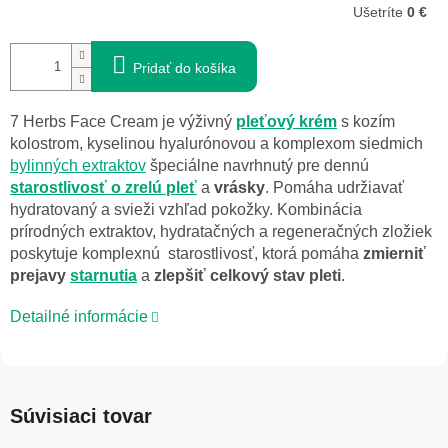
Ušetríte
0 €
Pridať do košíka
7 Herbs Face Cream je výživný
pleťový krém
s kozím
kolostrom, kyselinou hyalurónovou a komplexom siedmich
bylinných extraktov
špeciálne navrhnutý pre dennú
starostlivosť o zrelú pleť
a
vrásky
. Pomáha udržiavať
hydratovaný a svieži vzhľad pokožky.
Kombinácia
prírodných extraktov, hydratačných a regeneračných zložiek
poskytuje komplexnú starostlivosť, ktorá pomáha
zmierniť
prejavy
starnutia
a
zlepšiť celkový stav pleti
.
Detailné informácie
Súvisiaci tovar