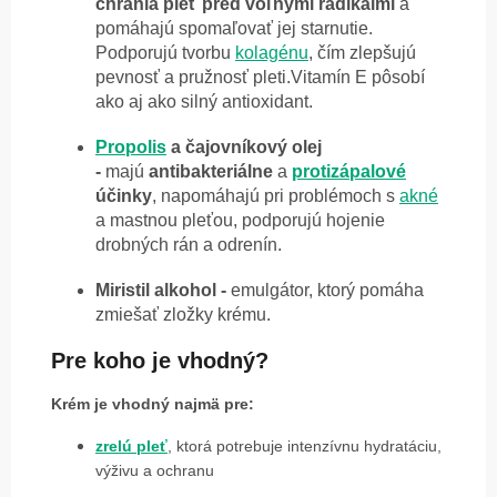
chránia pleť pred voľnými radikálmi
a
pomáhajú spomaľovať jej starnutie.
Podporujú tvorbu
kolagénu
, čím zlepšujú
pevnosť a pružnosť pleti.
Vitamín E pôsobí
ako aj ako silný antioxidant.
Propolis
a čajovníkový olej
-
majú
antibakteriálne
a
protizápalové
účinky
, napomáhajú pri problémoch s
akné
a mastnou pleťou, podporujú hojenie
drobných rán a odrenín.
Miristil alkohol -
emulgátor, ktorý pomáha
zmiešať zložky krému.
Pre koho je vhodný?
Krém je vhodný najmä pre:
zrelú pleť
, ktorá potrebuje intenzívnu hydratáciu,
výživu a ochranu