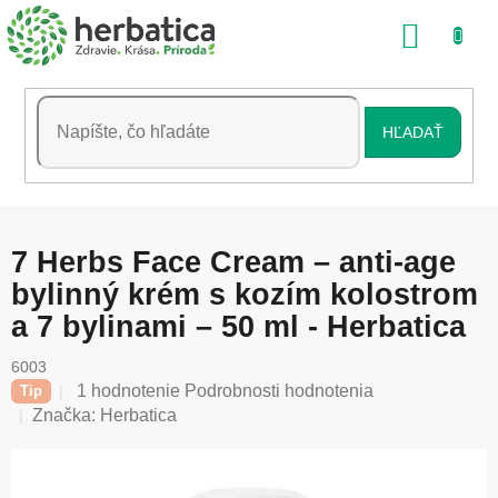
Prejsť
NÁKU
na
obsah
KOŠÍK
HĽADAŤ
7 Herbs Face Cream – anti-age
bylinný krém s kozím kolostrom
a 7 bylinami – 50 ml - Herbatica
6003
Priemerné
1 hodnotenie
Podrobnosti hodnotenia
Tip
hodnotenie
Značka:
Herbatica
produktu
je
5,0