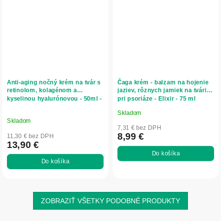
Anti-aging nočný krém na tvár s
Čaga krém - balzam na hojenie
retinolom, kolagénom a
jaziev, rôznych jamiek na tvári,
kyselinou hyalurónovou - 50ml -
pri psoriáze - Elixir - 75 ml
Dr. Sea
Skladom
Priemerné
Skladom
hodnotenie
7,31 € bez DPH
produktu
8,99 €
11,30 € bez DPH
13,90 €
je
Do košíka
4,7
Do košíka
z
5
hviezdičiek.
ZOBRAZIŤ VŠETKY PODOBNÉ PRODUKTY