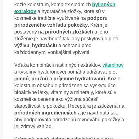
kozie kolostrum, komplex siedmich
bylinných
extraktov
a hydratačné zložky, ktoré sú v
kozmetike tradične využívané na
podporu
prirodzeného
vzhľadu
pokožky
. Krém je
postavený na
prírodných zložkách
a jeho
zloženie je navrhnuté tak, aby poskytovalo pleti
výživu
,
hydratáciu
a ochranu pred
každodennými vonkajšími vplyvmi.
Vďaka kombinácii rastlinných extraktov,
vitamínov
a kyseliny hyalurónovej pomáha udržiavať pleť
jemnú
,
pružnú
a
príjemne
hydratovanú
. Kozie
kolostrum obsahuje prirodzene sa vyskytujúce
bioaktívne látky, vitamíny a minerály, ktoré sú v
kozmetike cenené ako výživná súčasť
starostlivosti o pokožku. Receptúra je založená na
prírodných ingredienciách
a je navrhnutá tak,
aby podporovala prirodzenú rovnováhu pokožky a
jej zdravý vzhľad.