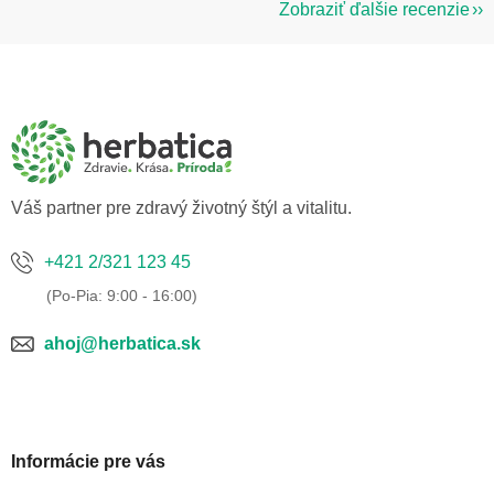
Zobraziť ďalšie recenzie
Z
á
p
ä
t
i
e
Váš partner pre zdravý životný štýl a vitalitu.
+421 2/321 123 45
ahoj@herbatica.sk
Informácie pre vás