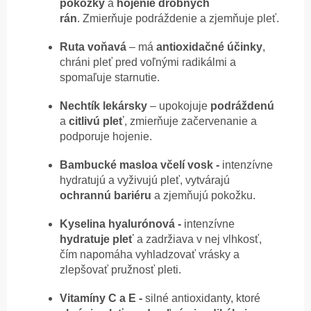
pokožky
a
hojenie drobných
rán
.
Zmierňuje podráždenie a zjemňuje pleť.
Ruta voňavá
– m
á
antioxidačné
účinky
,
chráni pleť pred voľnými radikálmi a
spomaľuje starnutie.
Nechtík lekársky
–
upokojuje
podráždenú
a
citlivú
pleť
, zmierňuje začervenanie a
podporuje hojenie.
Bambucké maslo
a včelí vosk -
i
ntenzívne
hydratujú a vyživujú pleť, vytvárajú
ochrannú
bariéru
a zjemňujú pokožku.
Kyselina hyalurónová -
i
ntenzívne
hydratuje
pleť
a zadržiava v nej vlhkosť,
čím napomáha vyhladzovať vrásky a
zlepšovať pružnosť pleti.
Vitamíny C a E -
s
ilné antioxidanty, ktoré