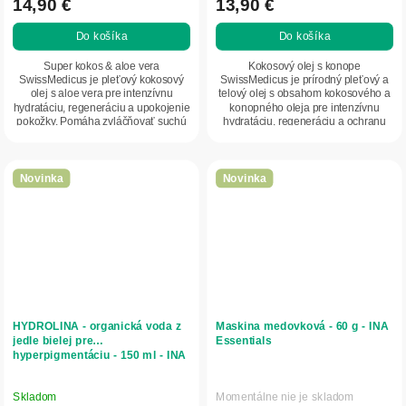
14,90 €
13,90 €
Do košíka
Do košíka
Super kokos & aloe vera
Kokosový olej s konope
SwissMedicus je pleťový kokosový
SwissMedicus je prírodný pleťový a
olej s aloe vera pre intenzívnu
telový olej s obsahom kokosového a
hydratáciu, regeneráciu a upokojenie
konopného oleja pre intenzívnu
pokožky. Pomáha zvláčňovať suchú
hydratáciu, regeneráciu a ochranu
a citlivú...
suchej a citlivej...
Novinka
Novinka
HYDROLINA - organická voda z
Maskina medovková - 60 g - INA
jedle bielej pre
Essentials
hyperpigmentáciu - 150 ml - INA
Essentials
Skladom
Momentálne nie je skladom