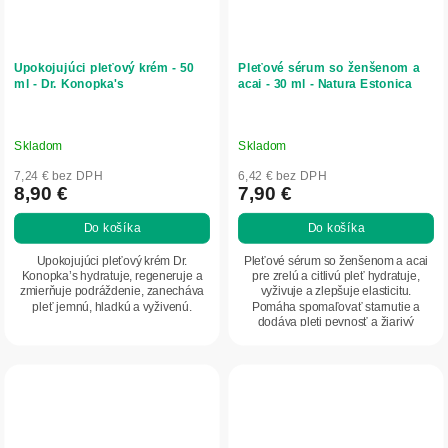
Upokojujúci pleťový krém - 50
Pleťové sérum so ženšenom a
ml - Dr. Konopka's
acai - 30 ml - Natura Estonica
Skladom
Skladom
7,24 € bez DPH
6,42 € bez DPH
8,90 €
7,90 €
Do košíka
Do košíka
Upokojujúci pleťový krém Dr.
Pleťové sérum so ženšenom a acai
Konopka’s hydratuje, regeneruje a
pre zrelú a citlivú pleť hydratuje,
zmierňuje podráždenie, zanecháva
vyživuje a zlepšuje elasticitu.
pleť jemnú, hladkú a vyživenú.
Pomáha spomaľovať starnutie a
dodáva pleti pevnosť a žiarivý
vzhľad.