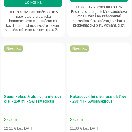
Do košíka
z
HYDROLINA Levanduľa od INA
5
Essentials je organická levanduľová
HYDROLINA Harmanček od INA
voda určená na každodennú
Essentials je organická
hviezdičiek.
starostlivosť o aknóznu, mastnú a
harmančeková voda určená na
problematickú pleť. Pomáha čistiť
každodennú starostlivosť o ekzém,
póry, regulovať...
podráždenú, citlivú a suchú pokožku.
Obsahuje 100 % čistý...
Novinka
Novinka
Super kokos & aloe vera pleťový
Kokosový olej s konope pleťový
olej - 150 ml - SwissMedicus
- 250 ml - SwissMedicus
Skladom
Skladom
12,11 € bez DPH
11,30 € bez DPH