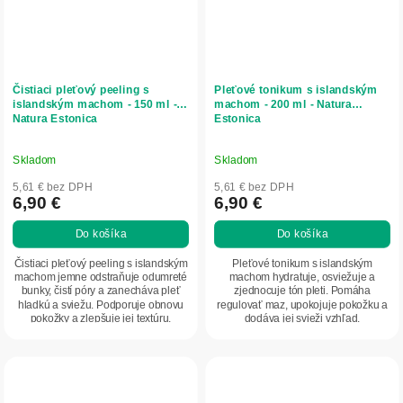
Čistiaci pleťový peeling s
Pleťové tonikum s islandským
islandským machom - 150 ml -
machom - 200 ml - Natura
Natura Estonica
Estonica
Skladom
Skladom
5,61 € bez DPH
5,61 € bez DPH
6,90 €
6,90 €
Do košíka
Do košíka
Čistiaci pleťový peeling s islandským
Pleťové tonikum s islandským
machom jemne odstraňuje odumreté
machom hydratuje, osviežuje a
bunky, čistí póry a zanecháva pleť
zjednocuje tón pleti. Pomáha
hladkú a sviežu. Podporuje obnovu
regulovať maz, upokojuje pokožku a
pokožky a zlepšuje jej textúru.
dodáva jej svieži vzhľad.