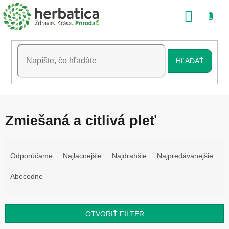
Prejsť
NÁKU
na
obsah
KOŠÍK
HĽADAŤ
Zmiešaná a citlivá pleť
R
a
Odporúčame
Najlacnejšie
Najdrahšie
Najpredávanejšie
d
e
Abecedne
n
i
e
OTVORIŤ FILTER
p