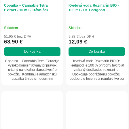
Copaiba – Cannabis Tetra
Kvetová voda Rozmarín BIO -
Extract - 10 ml - Trávniček
100 ml - Dr. Feelgood
Skladom
Skladom
51,95 € bez DPH
9,83 € bez DPH
63,90 €
12,09 €
Do košíka
Do košíka
Copaiba – Cannabis Tetra Extract je
Kvetová voda Rozmarín BIO Dr.
vysoko koncentrovaný prípravok
Feelgood je 100 % prírodný hydrolát
určený na lokálnu starostlivosť o
získaný destiláciou rozmarínu.
pokožku. Kombinuje amazonskú
Upokojuje podráždenú pokožku,
copaiba živicu s moderným
podporuje hojenie a reguluje tvorbu
konopným extraktom...
mazu. Vhodná...