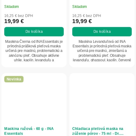
Skladom
Skladom
16,25 € bez DPH
16,25 € bez DPH
19,99 €
19,99 €
Do košíka
Do košíka
Maskina Čierna od INA Essentials je
Maskina Levanduľová od INA
prírodná prášková pleťová maska
Essentials je prírodná pleťová maska
určená pre mastnú, problematickú a
určená pre mastnú, zmiešanú a
aknóznu pleť. Obsahuje aktívne
problematickú pleť. Obsahuje
uhlie, kaolín, levanduľu a
levanduľu, ghassoul, kaolín, červené
niacínamid,...
hrozno a aróniu,...
Novinka
Maskina ružová - 60 g - INA
Chladiaca pleťová maska na
Essentials
zúženie pórov - 75 ml - Dr.