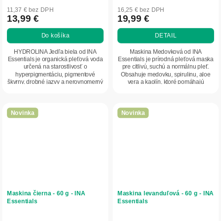
11,37 € bez DPH
16,25 € bez DPH
13,99 €
19,99 €
Do košíka
DETAIL
HYDROLINA Jedľa biela od INA
Maskina Medovková od INA
Essentials je organická pleťová voda
Essentials je prírodná pleťová maska
určená na starostlivosť o
pre citlivú, suchú a normálnu pleť.
hyperpigmentáciu, pigmentové
Obsahuje medovku, spirulinu, aloe
škvrny, drobné jazvy a nerovnomerný
vera a kaolín, ktoré pomáhajú
tón pleti. Obsahuje...
upokojovať...
Novinka
Novinka
Maskina čierna - 60 g - INA
Maskina levanduľová - 60 g - INA
Essentials
Essentials