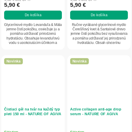
5,90 €
5,90 €
Do košíka
Do košíka
Glycerínové mydlo Levanduľa & Mäta
Ručne vyrábané glycerínové mydlo
jemne čistí pokožku, osviežuje ju a
Čerešňový kvet & Santalové drevo
pomáha udržiavať prirodzenú
jemne čistí pokožku bez vysušovania
hydratáciu. Obsahuje levanduľovú
a pomáha udržiavať jej prirodzenú
vodu s upokojujúcim účinkom a
hydratáciu. Obsah glycerínu
mätový...
zanecháva...
Novinka
Novinka
Čistiaci gél na tvár na každý typ
Active collagen anti-age drop
pleti 150 ml - NATURE OF AGIVA
serum - NATURE OF AGIVA
Skladom
Skladom