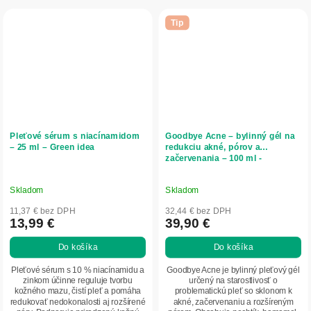
Tip
Pleťové sérum s niacínamidom
Goodbye Acne – bylinný gél na
– 25 ml – Green idea
redukciu akné, pórov a
začervenania – 100 ml -
Herbatica
Skladom
Skladom
11,37 € bez DPH
32,44 € bez DPH
13,99 €
39,90 €
Do košíka
Do košíka
Pleťové sérum s 10 % niacínamidu a
Goodbye Acne je bylinný pleťový gél
zinkom účinne reguluje tvorbu
určený na starostlivosť o
kožného mazu, čistí pleť a pomáha
problematickú pleť so sklonom k
redukovať nedokonalosti aj rozšírené
akné, začervenaniu a rozšíreným