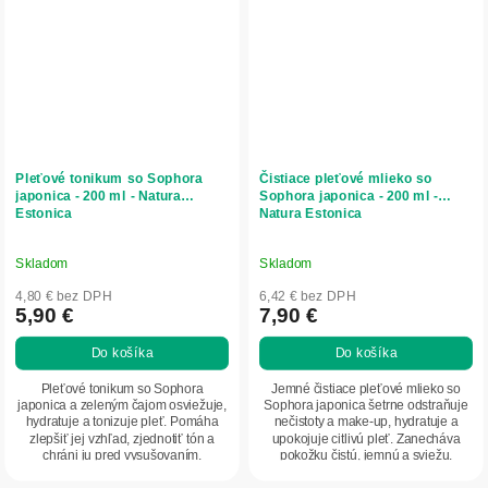
Pleťové tonikum so Sophora
Čistiace pleťové mlieko so
japonica - 200 ml - Natura
Sophora japonica - 200 ml -
Estonica
Natura Estonica
Skladom
Skladom
4,80 € bez DPH
6,42 € bez DPH
5,90 €
7,90 €
Do košíka
Do košíka
Pleťové tonikum so Sophora
Jemné čistiace pleťové mlieko so
japonica a zeleným čajom osviežuje,
Sophora japonica šetrne odstraňuje
hydratuje a tonizuje pleť. Pomáha
nečistoty a make-up, hydratuje a
zlepšiť jej vzhľad, zjednotiť tón a
upokojuje citlivú pleť. Zanecháva
chráni ju pred vysušovaním.
pokožku čistú, jemnú a sviežu.