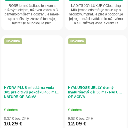
ROSE jemné čistiace tonikum s
LADY’S JOY LUXURY Cleansing
ružovým olejom, ružovou vodou a D-
Milk jemne odstraňuje make-up a
pantenolom šetrne odstraňuje make-
nečistoty, hydratuje pleť a podporuje
up a nečistoty, zároveň tonizuje,
jej regeneráciu vďaka bio ružovému
hydratuje a upokojuje pleť.
oleju, ružovej vode, extraktu z
Zanecháva pokožku...
čiernej...
Novinka
Novinka
HYDRA PLUS micelárna voda
HYALUROSE JELLY denný
3v1 pre citlivú pokožku 400 ml -
hyalurónový gél 50 ml - NATURE
NATURE OF AGIVA
OF AGIVA
Skladom
Skladom
8,37 € bez DPH
9,83 € bez DPH
10,29 €
12,09 €