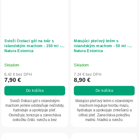
Svieži čistiaci gél na tvár s
Matujúci pleťový krém s
islandským machom - 150 ml -
islandským machom - 50 ml -
Natura Estonica
Natura Estonica
Skladom
Skladom
6,42 € bez DPH
7,24 € bez DPH
7,90 €
8,90 €
Do košíka
Do košíka
Svieži čistiaci gél s islandským
Matujúci pleťový krém s islandským
machom jemne odstraňuje nečistoty,
machom reguluje tvorbu mazu,
hydratuje a upokojuje pleť.
hydratuje a upokojuje zmiešanú a
Osviežuje, tonizuje a zanecháva
citlivú pleť. Zanecháva pokožku
pokožku čistú, sviežu a bez
matnú, hladkú a sviežu.
podráždenia.