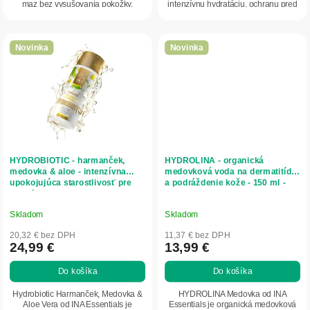
maz bez vysušovania pokožky.
intenzívnu hydratáciu, ochranu pred
Podporuje...
UVA a UVB...
Novinka
Novinka
HYDROBIOTIC - harmanček,
HYDROLINA - organická
medovka & aloe - intenzívna
medovková voda na dermatitídu
upokojujúca starostlivosť pre
a podráždenie kože - 150 ml -
citlivú pleť - 150 ml - INA
INA Essentials
Essentials
Skladom
Skladom
20,32 € bez DPH
11,37 € bez DPH
24,99 €
13,99 €
Do košíka
Do košíka
Hydrobiotic Harmanček, Medovka &
HYDROLINA Medovka od INA
Aloe Vera od INA Essentials je
Essentials je organická medovková