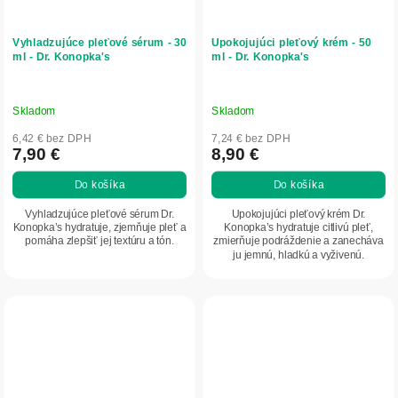
Vyhladzujúce pleťové sérum - 30
Upokojujúci pleťový krém - 50
ml - Dr. Konopka's
ml - Dr. Konopka's
Skladom
Skladom
6,42 € bez DPH
7,24 € bez DPH
7,90 €
8,90 €
Do košíka
Do košíka
Vyhladzujúce pleťové sérum Dr.
Upokojujúci pleťový krém Dr.
Konopka’s hydratuje, zjemňuje pleť a
Konopka’s hydratuje citlivú pleť,
pomáha zlepšiť jej textúru a tón.
zmierňuje podráždenie a zanecháva
ju jemnú, hladkú a vyživenú.