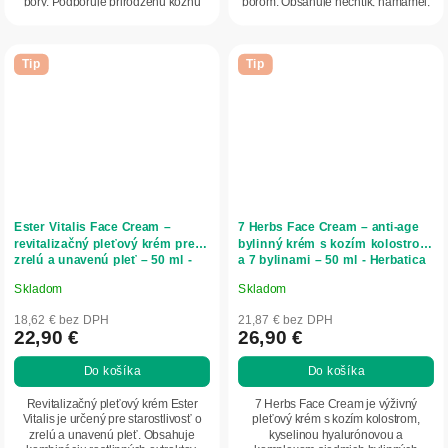
póry. Podporuje prirodzenú kožnú
pórom. Obsahuje nechtík, hamamel,
bariéru,...
propolis a...
Tip
Tip
Ester Vitalis Face Cream –
7 Herbs Face Cream – anti-age
revitalizačný pleťový krém pre
bylinný krém s kozím kolostrom
zrelú a unavenú pleť – 50 ml -
a 7 bylinami – 50 ml - Herbatica
Herbatica
Skladom
Skladom
Priemerné
Priemerné
hodnotenie
hodnotenie
18,62 € bez DPH
21,87 € bez DPH
produktu
produktu
22,90 €
26,90 €
je
je
Do košíka
Do košíka
5,0
5,0
z
z
Revitalizačný pleťový krém Ester
7 Herbs Face Cream je výživný
5
5
Vitalis je určený pre starostlivosť o
pleťový krém s kozím kolostrom,
zrelú a unavenú pleť. Obsahuje
kyselinou hyalurónovou a
hviezdičiek.
hviezdičiek.