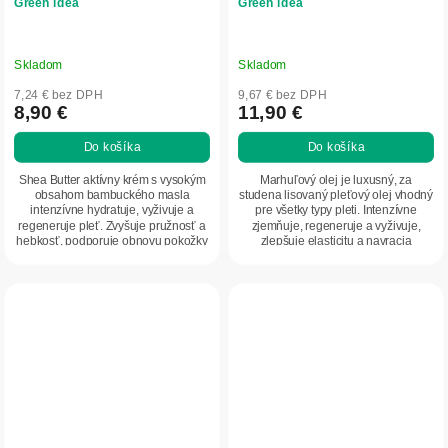
Green idea
Green idea
Skladom
Skladom
7,24 € bez DPH
9,67 € bez DPH
8,90 €
11,90 €
Do košíka
Do košíka
Shea Butter aktívny krém s vysokým
Marhuľový olej je luxusný, za
obsahom bambuckého masla
studena lisovaný pleťový olej vhodný
intenzívne hydratuje, vyživuje a
pre všetky typy pleti. Intenzívne
regeneruje pleť. Zvyšuje pružnosť a
zjemňuje, regeneruje a vyživuje,
hebkosť, podporuje obnovu pokožky
zlepšuje elasticitu a navracia
a pomáha...
pokožke...