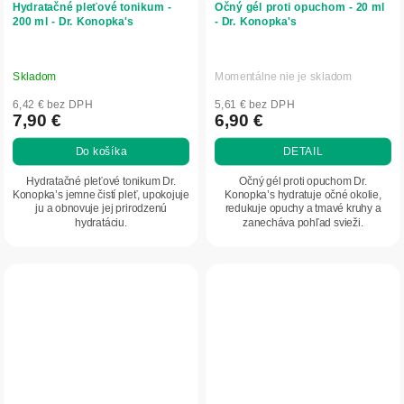
Hydratačné pleťové tonikum -
Očný gél proti opuchom - 20 ml
200 ml - Dr. Konopka's
- Dr. Konopka's
Skladom
Momentálne nie je skladom
6,42 € bez DPH
5,61 € bez DPH
7,90 €
6,90 €
Do košíka
DETAIL
Hydratačné pleťové tonikum Dr.
Očný gél proti opuchom Dr.
Konopka’s jemne čistí pleť, upokojuje
Konopka’s hydratuje očné okolie,
ju a obnovuje jej prirodzenú
redukuje opuchy a tmavé kruhy a
hydratáciu.
zanecháva pohľad svieži.