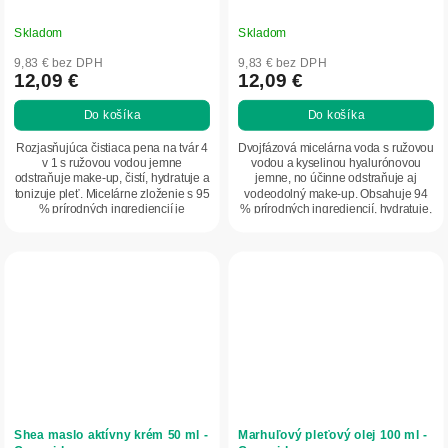
Skladom
Skladom
9,83 € bez DPH
9,83 € bez DPH
12,09 €
12,09 €
Do košíka
Do košíka
Rozjasňujúca čistiaca pena na tvár 4
Dvojfázová micelárna voda s ružovou
v 1 s ružovou vodou jemne
vodou a kyselinou hyalurónovou
odstraňuje make-up, čistí, hydratuje a
jemne, no účinne odstraňuje aj
tonizuje pleť. Micelárne zloženie s 95
vodeodolný make-up. Obsahuje 94
% prírodných ingrediencií je
% prírodných ingrediencií, hydratuje,
vhodné...
upokojuje...
Shea maslo aktívny krém 50 ml -
Marhuľový pleťový olej 100 ml -