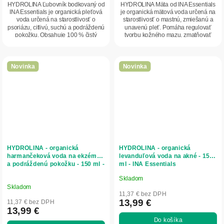
HYDROLINA Ľubovník bodkovaný od
HYDROLINA Mäta od INA Essentials
INA Essentials je organická pleťová
je organická mätová voda určená na
voda určená na starostlivosť o
starostlivosť o mastnú, zmiešanú a
psoriázu, citlivú, suchú a podráždenú
unavenú pleť. Pomáha regulovať
pokožku. Obsahuje 100 % čistý
tvorbu kožného mazu, zmatňovať
hydrolát z...
pokožku,...
Novinka
Novinka
HYDROLINA - organická
HYDROLINA - organická
harmančeková voda na ekzémy
levanduľová voda na akné - 150
a podráždenú pokožku - 150 ml -
ml - INA Essentials
INA Essentials
Skladom
Priemerné
Skladom
hodnotenie
11,37 € bez DPH
produktu
13,99 €
11,37 € bez DPH
13,99 €
je
Do košíka
5,0