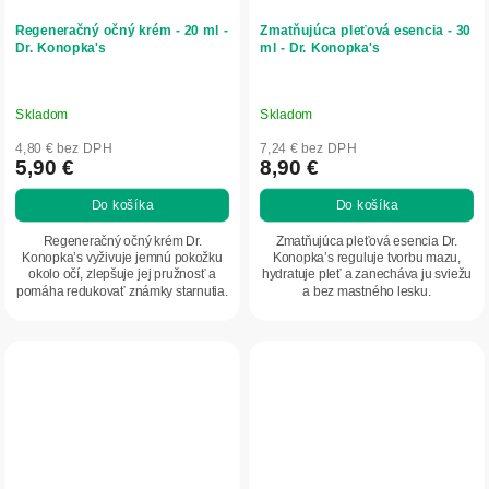
Regeneračný očný krém - 20 ml -
Zmatňujúca pleťová esencia - 30
Dr. Konopka's
ml - Dr. Konopka's
Skladom
Skladom
4,80 € bez DPH
7,24 € bez DPH
5,90 €
8,90 €
Do košíka
Do košíka
Regeneračný očný krém Dr.
Zmatňujúca pleťová esencia Dr.
Konopka’s vyživuje jemnú pokožku
Konopka’s reguluje tvorbu mazu,
okolo očí, zlepšuje jej pružnosť a
hydratuje pleť a zanecháva ju sviežu
pomáha redukovať známky starnutia.
a bez mastného lesku.