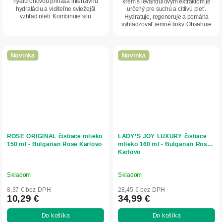
hyalurónovou prináša intenzívnu
krém s levanduľovým extraktom je
hviezdičiek.
hydratáciu a viditeľne sviežejší
určený pre suchú a citlivú pleť.
vzhľad pleti. Kombinuje silu
Hydratuje, regeneruje a pomáha
antioxidantov a...
vyhladzovať jemné linky. Obsahuje
levanduľový...
Novinka
Novinka
ROSE ORIGINAL čistiace mlieko
LADY’S JOY LUXURY čistiace
150 ml - Bulgarian Rose Karlovo
mlieko 160 ml - Bulgarian Rose
Karlovo
Skladom
Skladom
8,37 € bez DPH
28,45 € bez DPH
10,29 €
34,99 €
Do košíka
Do košíka