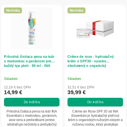
r
V
o
ý
Novinka
Novinka
d
p
u
i
k
s
t
p
o
r
v
o
d
Prírodná čistiaca pena na tvár
Crème de rose - hydratačný
u
s medovkou a gerániom pre
krém s SPF30 - vysoko
každý typ pleti - 90 ml - INA
obohatený o organický
k
Essentials
esenciálny ružový olej - 50 ml -
t
INA Essentials
o
Skladom
Skladom
v
12,19 € bez DPH
32,51 € bez DPH
14,99 €
39,99 €
Do košíka
Do košíka
Prírodná čistiaca pena na tvár INA
Crème de Rose SPF 30 od INA
Essentials s medovkou, gerániom,
Essentials je hydratačný pleťový
aloe vera a prebiotikami jemne
krém s organickým ružovým olejom a
odstraňuje nečistoty a prebytočný
ružovou vodou, ktorý poskytuje