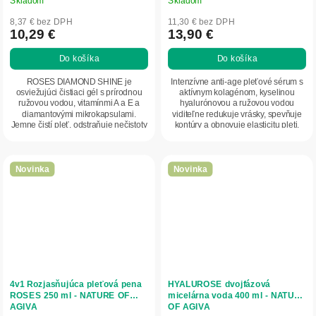
8,37 € bez DPH
11,30 € bez DPH
10,29 €
13,90 €
Do košíka
Do košíka
ROSES DIAMOND SHINE je
Intenzívne anti-age pleťové sérum s
osviežujúci čistiaci gél s prírodnou
aktívnym kolagénom, kyselinou
ružovou vodou, vitamínmi A a E a
hyalurónovou a ružovou vodou
diamantovými mikrokapsulami.
viditeľne redukuje vrásky, spevňuje
Jemne čistí pleť, odstraňuje nečistoty
kontúry a obnovuje elasticitu pleti.
aj vodeodolný...
Ľahká...
Novinka
Novinka
4v1 Rozjasňujúca pleťová pena
HYALUROSE dvojfázová
ROSES 250 ml - NATURE OF
micelárna voda 400 ml - NATURE
AGIVA
OF AGIVA