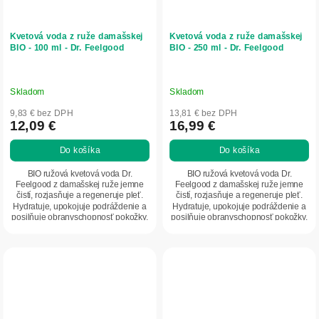
Kvetová voda z ruže damašskej
Kvetová voda z ruže damašskej
BIO - 100 ml - Dr. Feelgood
BIO - 250 ml - Dr. Feelgood
Skladom
Skladom
9,83 € bez DPH
13,81 € bez DPH
12,09 €
16,99 €
Do košíka
Do košíka
BIO ružová kvetová voda Dr.
BIO ružová kvetová voda Dr.
Feelgood z damašskej ruže jemne
Feelgood z damašskej ruže jemne
čistí, rozjasňuje a regeneruje pleť.
čistí, rozjasňuje a regeneruje pleť.
Hydratuje, upokojuje podráždenie a
Hydratuje, upokojuje podráždenie a
posilňuje obranyschopnosť pokožky.
posilňuje obranyschopnosť pokožky.
Má...
Má...