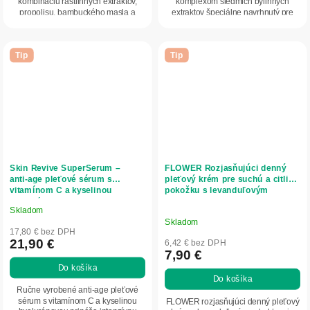
kombináciu rastlinných extraktov,
komplexom siedmich bylinných
propolisu, bambuckého masla a
extraktov špeciálne navrhnutý pre
vitamínov C...
dennú starostlivosť o...
Tip
Tip
Skin Revive SuperSerum –
FLOWER Rozjasňujúci denný
anti‑age pleťové sérum s
pleťový krém pre suchú a citlivú
vitamínom C a kyselinou
pokožku s levanduľovým
hyalurónovou - 50 ml - Herbatica
extraktom 50 ml - NATURE OF
Skladom
Priemerné
AGIVA
Skladom
hodnotenie
17,80 € bez DPH
produktu
21,90 €
6,42 € bez DPH
7,90 €
je
Do košíka
5,0
Do košíka
z
Ručne vyrobené anti-age pleťové
5
sérum s vitamínom C a kyselinou
FLOWER rozjasňujúci denný pleťový