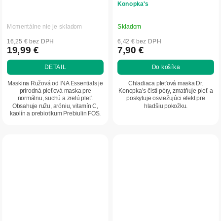
Konopka's
Momentálne nie je skladom
Skladom
16,25 € bez DPH
6,42 € bez DPH
19,99 €
7,90 €
DETAIL
Do košíka
Maskina Ružová od INA Essentials je
Chladiaca pleťová maska Dr.
prírodná pleťová maska pre
Konopka’s čistí póry, zmatňuje pleť a
normálnu, suchú a zrelú pleť.
poskytuje osviežujúci efekt pre
Obsahuje ružu, aróniu, vitamín C,
hladšiu pokožku.
kaolín a prebiotikum Prebiulin FOS,
ktoré...