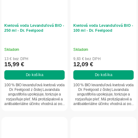
Kvetová voda Levanduľová BIO -
Kvetová voda Levanduľová BIO -
250 ml - Dr. Feelgood
100 ml - Dr. Feelgood
Skladom
Skladom
13 € bez DPH
9,83 € bez DPH
15,99 €
12,09 €
Do košíka
Do košíka
100 % BIO levanduľová kvetová voda
100 % BIO levanduľová kvetová voda
Dr. Feelgood z čistej Lavandula
Dr. Feelgood z čistej Lavandula
angustifolia upokojuje, tonizuje a
angustifolia upokojuje, tonizuje a
rozjasňuje pleť. Má protizápalové a
rozjasňuje pleť. Má protizápalové a
antibakteriálne účinky, vhodná aj po...
antibakteriálne účinky, vhodná aj po...