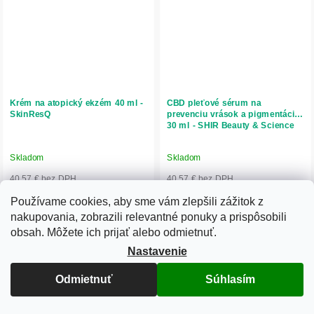
Krém na atopický ekzém 40 ml -
CBD pleťové sérum na
SkinResQ
prevenciu vrások a pigmentácie
30 ml - SHIR Beauty & Science
Skladom
Skladom
40,57 € bez DPH
40,57 € bez DPH
49,90 €
49,90 €
Používame cookies, aby sme vám zlepšili zážitok z
Do košíka
Do košíka
nakupovania, zobrazili relevantné ponuky a prispôsobili
obsah. Môžete ich prijať alebo odmietnuť.
Nemedicínsky krém SkinResQ
CBD pleťové sérum s Matrixyl®
prináša prírodnú úľavu pokožke s
3000, bakuchiolom, niacínamidom a
Nastavenie
atopickým ekzémom – pomáha
kyselinou hyalurónovou viditeľne
zmierňovať svrbenie, začervenanie a
redukuje vrásky, zjednocuje tón pleti
Odmietnuť
Súhlasím
suchosť a obnovuje prirodzenú
a hydratuje. Prírodná anti-aging...
bariéru pokožky. Krém je...