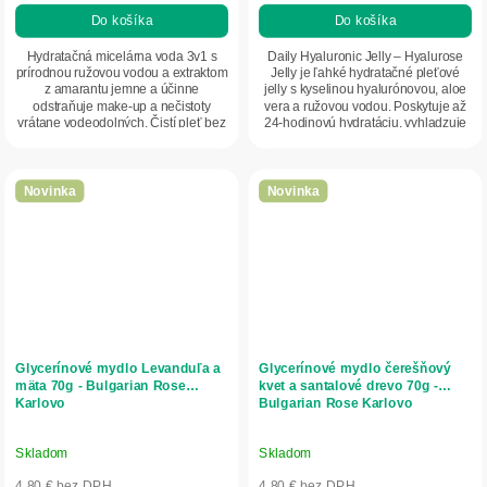
Do košíka
Do košíka
Hydratačná micelárna voda 3v1 s
Daily Hyaluronic Jelly – Hyalurose
prírodnou ružovou vodou a extraktom
Jelly je ľahké hydratačné pleťové
z amarantu jemne a účinne
jelly s kyselinou hyalurónovou, aloe
odstraňuje make-up a nečistoty
vera a ružovou vodou. Poskytuje až
vrátane vodeodolných. Čistí pleť bez
24-hodinovú hydratáciu, vyhladzuje
vysušovania,...
a...
Novinka
Novinka
Glycerínové mydlo Levanduľa a
Glycerínové mydlo čerešňový
mäta 70g - Bulgarian Rose
kvet a santalové drevo 70g -
Karlovo
Bulgarian Rose Karlovo
Skladom
Skladom
4,80 € bez DPH
4,80 € bez DPH