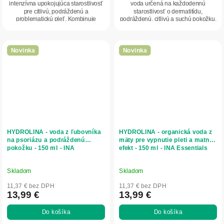
intenzívna upokojujúca starostlivosť
voda určená na každodennú
pre citlivú, podráždenú a
starostlivosť o dermatitídu,
problematickú pleť. Kombinuje
podráždenú, citlivú a suchú pokožku.
organické...
Pomáha upokojovať...
Novinka
Novinka
HYDROLINA - voda z ľubovníka
HYDROLINA - organická voda z
na psoriázu a podráždenú
mäty pre vypnutie pleti a matný
pokožku - 150 ml - INA
efekt - 150 ml - INA Essentials
Essentials
Skladom
Skladom
11,37 € bez DPH
11,37 € bez DPH
13,99 €
13,99 €
Do košíka
Do košíka