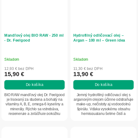
Mandľový olej BIO RAW - 250 ml
Hydrofilný odličovací olej –
- Dr. Feelgood
Argan – 100 ml – Green idea
Skladom
Skladom
12,93 € bez DPH
11,30 € bez DPH
15,90 €
13,90 €
Do košíka
Do košíka
BIO RAW mandľový olej Dr. Feelgood
Jemný hydrofilný odličovací olej s
je lisovaný za studena a bohatý na
arganovým olejom účinne odstraňuje
vitamíny A, B, E, omega-6 kyseliny a
make-up, nečistoty aj vodoodolnú
minerály. Rýchlo sa vstrebáva,
špirálu. Vďaka vysokému obsahu
regeneruje a zvláčňuje pokožku
hemisqualanu šetrne čistí a
bez...
zároveň...