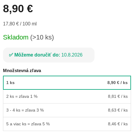
8,90 €
Jednotková
17,80 € / 100 ml
cena:
Skladom
(>10 ks)
Môžeme doručiť do:
10.8.2026
Množstevná zľava
1 ks
8,90 €
/ ks
2 ks = zľava 1 %
8,81 €
/ ks
3 - 4 ks = zľava 3 %
8,63 €
/ ks
5 a viac ks = zľava 5 %
8,46 €
/ ks