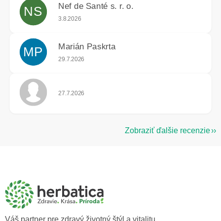
Nef de Santé s. r. o.
NS
Hodnotenie obchodu je 5 z 5 hviezdičiek.
3.8.2026
Marián Paskrta
MP
Hodnotenie obchodu je 5 z 5 hviezdičiek.
29.7.2026
Hodnotenie obchodu je 5 z 5 hviezdičiek.
27.7.2026
Zobraziť ďalšie recenzie
Z
á
p
ä
t
i
e
Váš partner pre zdravý životný štýl a vitalitu.