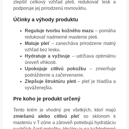
zlepšiť celkový vzhľad pleti, redukovať lesk a
podporuje jej prirodzenú rovnováhu.
Účinky a výhody produktu
Reguluje tvorbu kožného mazu
– pomáha
redukovať nadmerné mastenie pleti.
Matuje pleť
– zanecháva prirodzene matný
vzhľad bez lesku.
Hydratuje a vyživuje
– udržiava optimálnu
úroveň vlhkosti.
Upokojuje citlivú pokožku
– zmierňuje
podráždenie a začervenanie.
Zlepšuje štruktúru pleti
– pleť je hladšia a
vyváženejšia.
Pre koho je produkt určený
Tento krém je vhodný pre všetkých, ktorí majú
zmiešanú alebo citlivú pleť
so sklonom k
masteniu v T-zóne a zároveň potrebujú hydratáciu
suchších častí pokožky. Ideálny je na každodenné