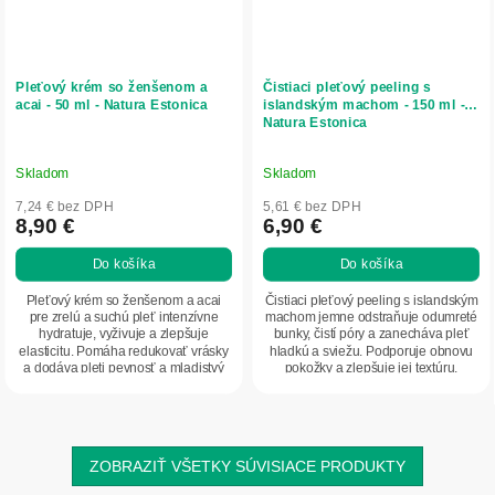
Pleťový krém so ženšenom a
Čistiaci pleťový peeling s
acai - 50 ml - Natura Estonica
islandským machom - 150 ml -
Natura Estonica
Skladom
Skladom
7,24 € bez DPH
5,61 € bez DPH
8,90 €
6,90 €
Do košíka
Do košíka
Pleťový krém so ženšenom a acai
Čistiaci pleťový peeling s islandským
pre zrelú a suchú pleť intenzívne
machom jemne odstraňuje odumreté
hydratuje, vyživuje a zlepšuje
bunky, čistí póry a zanecháva pleť
elasticitu. Pomáha redukovať vrásky
hladkú a sviežu. Podporuje obnovu
a dodáva pleti pevnosť a mladistvý
pokožky a zlepšuje jej textúru.
vzhľad.
ZOBRAZIŤ VŠETKY SÚVISIACE PRODUKTY