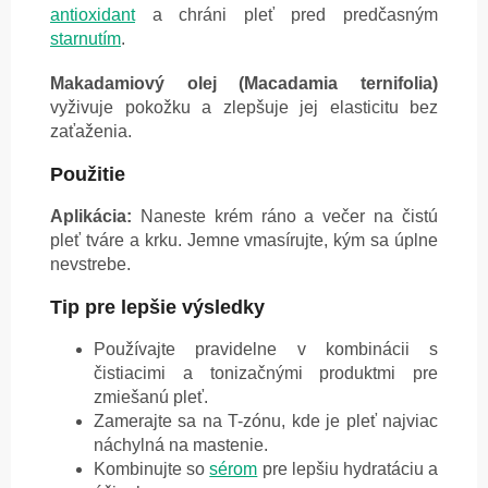
antioxidant
a chráni pleť pred predčasným
starnutím
.
Makadamiový olej (Macadamia ternifolia)
vyživuje pokožku a zlepšuje jej elasticitu bez
zaťaženia.
Použitie
Aplikácia:
Naneste krém ráno a večer na čistú
pleť tváre a krku. Jemne vmasírujte, kým sa úplne
nevstrebe.
Tip pre lepšie výsledky
Používajte pravidelne v kombinácii s
čistiacimi a tonizačnými produktmi pre
zmiešanú pleť.
Zamerajte sa na T-zónu, kde je pleť najviac
náchylná na mastenie.
Kombinujte so
sérom
pre lepšiu hydratáciu a