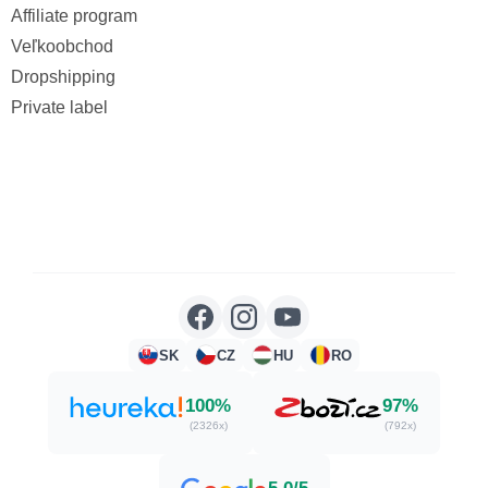
Affiliate program
Veľkoobchod
Dropshipping
Private label
SK
CZ
HU
RO
100%
97%
(2326x)
(792x)