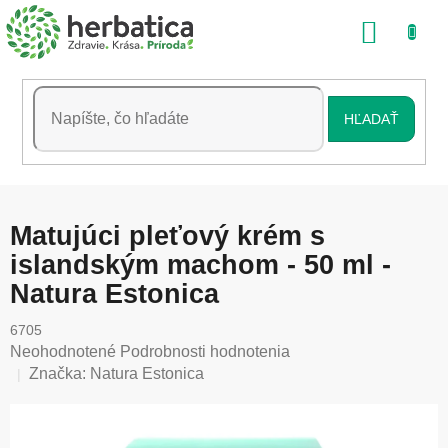
Prejsť
NÁKU
na
obsah
KOŠÍK
HĽADAŤ
Matujúci pleťový krém s
islandským machom - 50 ml -
Natura Estonica
6705
Priemerné
Neohodnotené
Podrobnosti hodnotenia
hodnotenie
Značka:
Natura Estonica
produktu
je
0,0