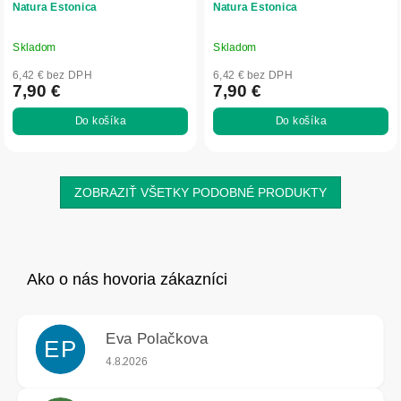
Natura Estonica
Natura Estonica
Skladom
Skladom
6,42 € bez DPH
6,42 € bez DPH
7,90 €
7,90 €
Do košíka
Do košíka
ZOBRAZIŤ VŠETKY PODOBNÉ PRODUKTY
Eva Polačkova
EP
Hodnotenie obchodu je 5 z 5 hviezdičiek.
4.8.2026