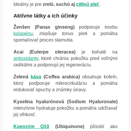
Ideálny je pre
zrelú, suchú aj
citlivú pleť
.
Aktívne látky a ich účinky
Ženšen (Panax ginseng)
podporuje tvorbu
kolagénu
, zlepšuje tonus pleti a pomáha
spomaľovať proces starnutia.
Acai (Euterpe oleracea)
je bohaté na
antioxidanty
, ktoré chránia pokožku pred voľnými
radikálmi a podporujú jej regeneráciu.
Zelená
káva
(Coffea arabica)
obsahuje kofeín,
ktorý podporuje mikrocirkuláciu a pomáha
redukovať opuchy a známky únavy.
Kyselina hyalurónová (Sodium Hyaluronate)
intenzívne hydratuje pokožku a pomáha udržiavať
jej vlhkosť.
Koenzým Q10
(Ubiquinone)
pôsobí ako