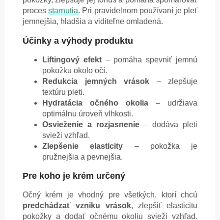
proces
starnutia
. Pri pravidelnom používaní je pleť
jemnejšia, hladšia a viditeľne omladená.
Účinky a výhody produktu
Liftingový efekt
– pomáha spevniť jemnú
pokožku okolo očí.
Redukcia jemných vrások
– zlepšuje
textúru pleti.
Hydratácia očného okolia
– udržiava
optimálnu úroveň vlhkosti.
Osvieženie a rozjasnenie
– dodáva pleti
svieži vzhľad.
Zlepšenie elasticity
– pokožka je
pružnejšia a pevnejšia.
Pre koho je krém určený
Očný krém je vhodný pre všetkých, ktorí chcú
predchádzať vzniku vrások
, zlepšiť elasticitu
pokožky a dodať očnému okoliu svieži vzhľad.