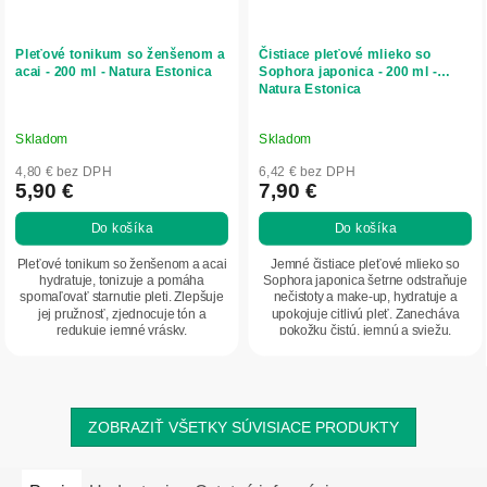
Pleťové tonikum so ženšenom a
Čistiace pleťové mlieko so
acai - 200 ml - Natura Estonica
Sophora japonica - 200 ml -
Natura Estonica
Skladom
Skladom
4,80 € bez DPH
6,42 € bez DPH
5,90 €
7,90 €
Do košíka
Do košíka
Pleťové tonikum so ženšenom a acai
Jemné čistiace pleťové mlieko so
hydratuje, tonizuje a pomáha
Sophora japonica šetrne odstraňuje
spomaľovať starnutie pleti. Zlepšuje
nečistoty a make-up, hydratuje a
jej pružnosť, zjednocuje tón a
upokojuje citlivú pleť. Zanecháva
redukuje jemné vrásky.
pokožku čistú, jemnú a sviežu.
ZOBRAZIŤ VŠETKY SÚVISIACE PRODUKTY