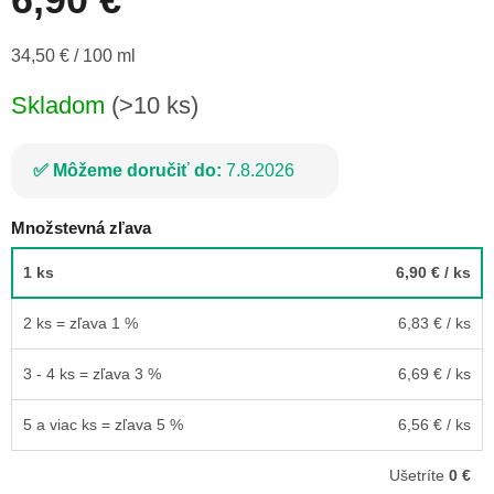
Jednotková
34,50 € / 100 ml
cena:
Skladom
(>10 ks)
Môžeme doručiť do:
7.8.2026
Množstevná zľava
1 ks
6,90 €
/ ks
2 ks = zľava 1 %
6,83 €
/ ks
3 - 4 ks = zľava 3 %
6,69 €
/ ks
5 a viac ks = zľava 5 %
6,56 €
/ ks
Ušetríte
0 €