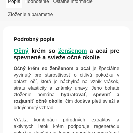
Popis
Hodnotenie
Ostatné informácie
Zloženie a parametre
Podrobný popis
Očný
krém so
ženšenom
a acai pre
spevnené a svieže očné okolie
Očný krém so ženšenom a acai
je špeciálne
vyvinutý pre starostlivosť o citlivú pokožku v
oblasti očí, ktorá je náchylná na vznik vrások,
stratu elasticity a známky únavy. Jeho bohaté
zloženie pomáha
hydratovať, spevniť a
rozjasniť očné okolie
, čím dodáva pleti svieži a
oddýchnutý vzhľad.
Vďaka kombinácii prírodných extraktov a
aktívnych látok krém podporuje regeneráciu
pokožky, zlepšuje jej tonus a pomáha spomaľovať