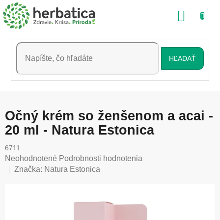
Prejsť
NÁKU
na
obsah
KOŠÍK
HĽADAŤ
Očný krém so ženšenom a acai -
20 ml - Natura Estonica
6711
Priemerné
Neohodnotené
Podrobnosti hodnotenia
hodnotenie
Značka:
Natura Estonica
produktu
je
0,0
z