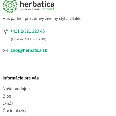
t
i
e
Váš partner pre zdravý životný štýl a vitalitu.
+421 2/321 123 45
ahoj@herbatica.sk
Informácie pre vás
Naše predajne
Blog
O nás
Časté otázky