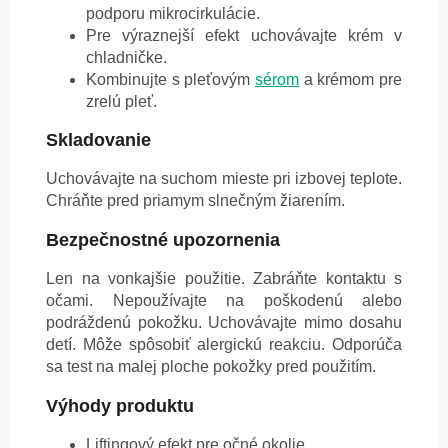
podporu mikrocirkulácie.
Pre výraznejší efekt uchovávajte krém v
chladničke.
Kombinujte s pleťovým
sérom
a krémom pre
zrelú pleť.
Skladovanie
Uchovávajte na suchom mieste pri izbovej teplote.
Chráňte pred priamym slnečným žiarením.
Bezpečnostné upozornenia
Len na vonkajšie použitie. Zabráňte kontaktu s
očami. Nepoužívajte na poškodenú alebo
podráždenú pokožku. Uchovávajte mimo dosahu
detí. Môže spôsobiť alergickú reakciu. Odporúča
sa test na malej ploche pokožky pred použitím.
Výhody produktu
Liftingový efekt pre očné okolie