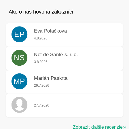
Eva Polačkova
EP
Hodnotenie obchodu je 5 z 5 hviezdičiek.
4.8.2026
Nef de Santé s. r. o.
NS
Hodnotenie obchodu je 5 z 5 hviezdičiek.
3.8.2026
Marián Paskrta
MP
Hodnotenie obchodu je 5 z 5 hviezdičiek.
29.7.2026
Hodnotenie obchodu je 5 z 5 hviezdičiek.
27.7.2026
Zobraziť ďalšie recenzie