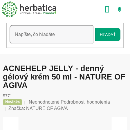
Prejsť
NÁKU
na
obsah
KOŠÍK
HĽADAŤ
ACNEHELP JELLY - denný
gélový krém 50 ml - NATURE OF
AGIVA
5771
Priemerné
Neohodnotené
Podrobnosti hodnotenia
Novinka
hodnotenie
Značka:
NATURE OF AGIVA
produktu
je
0,0