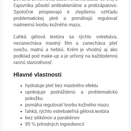
čajovníka pôsobí antibakteriálne a protizápalovo.
Spoločne prispievajú k zlepšeniu vzhľadu
problematickej pleti a pomáhajú regulovať
nadmernú tvorbu kožného mazu.
Ľahká gélová textúra sa rýchlo vstrebáva,
nezanecháva mastný film a zanecháva pleť
sviežu, matnú a hebkú. Krém je vhodný aj ako
podklad pod make-up a je určený na každodennú
rannú starostlivosť.
Hlavné vlastnosti
hydratuje pleť bez mastného efektu
upokojuje podráždenú a problematickú
pokožku
pomáha regulovať tvorbu kožného mazu
ľahká, rýchlo vstrebateľná gélová textúra
bez silikónov a parabénov
95 % prírodných ingrediencií