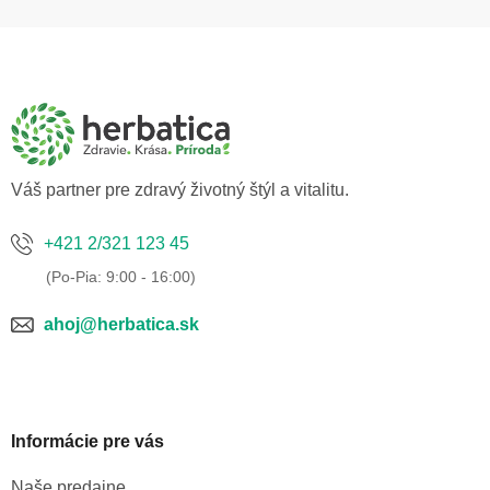
Z
á
p
ä
t
i
e
Váš partner pre zdravý životný štýl a vitalitu.
+421 2/321 123 45
ahoj@herbatica.sk
Informácie pre vás
Naše predajne