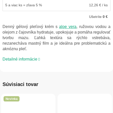
5 a viac ks = zľava 5 %
12,26 €
/ ks
Ušetríte
0 €
Denný gélový pleťový krém s
aloe vera
, ružovou vodou a
olejom z čajovníka hydratuje, upokojuje a pomáha regulovať
tvorbu mazu. Ľahká textúra sa rýchlo vstrebáva,
nezanecháva mastný film a je ideálna pre problematickú a
aknóznu pleť.
Detailné informácie
Súvisiaci tovar
Novinka