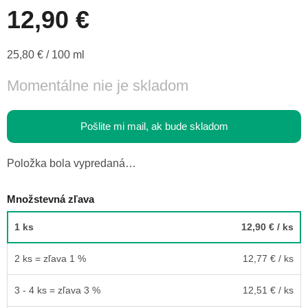
12,90 €
Jednotková
25,80 € / 100 ml
cena:
Momentálne nie je skladom
Pošlite mi mail, ak bude skladom
Položka bola vypredaná…
Množstevná zľava
1 ks
12,90 €
/ ks
2 ks = zľava 1 %
12,77 €
/ ks
3 - 4 ks = zľava 3 %
12,51 €
/ ks