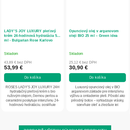
LADY’S JOY LUXURY pleťový
Opunciový olej v arganovom
krém 24-hodinová hydratácia 50
oleji BIO 25 ml – Green idea
ml - Bulgarian Rose Karlovo
Skladom
Skladom
43,89 € bez DPH
25,12 € bez DPH
53,99 €
30,90 €
Do košíka
Do košíka
ROSES LADY’S JOY LUXURY 24H
Luxusný opunciový olej v BIO
hydratačný pleťový krém s bio
arganovom základe pre intenzívnu
ružovým olejom, čiernou perlou a
výživu a omladenie pleti. Pôsobí ako
ceramidmi poskytuje intenzívnu 24-
prírodný botox – vyhladzuje vrásky,
hodinovú hydratáciu, posilňuje
spevňuje pleť a zlepšuje jej
ochrannú bariéru...
pružnosť....