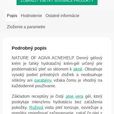
ZOBRAZIŤ VŠETKY SÚVISIACE PRODUKTY
Popis
Hodnotenie
Ostatné informácie
Zloženie a parametre
Podrobný popis
NATURE OF AGIVA ACNEHELP Denný gélový
krém je ľahký hydratačný krém-gél určený pre
problematickú pleť so sklonom k
akné
. Obsahuje
vysoký podiel prírodných zložiek a neobsahuje
silikóny ani
parabény
, vďaka čomu je vhodný na
každodenné používanie.
Základom receptúry je čistý
aloe vera
gél, ktorý
poskytuje intenzívnu hydratáciu bez zaťaženia
pokožky.
Ružová
voda pleť tonizuje, osviežuje a
pomáha zmierňovať začervenanie, zatiaľ čo olej z