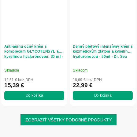
Anti-aging očný krém s
Denný pleťový intenzívny krém s
komplexom GLYCOTENSYL a
kozmetickým zlatom a kyselinou
kyselinou hyalurónovou, 30 ml -
hyaluronovou - 50ml - Dr. Sea
Dr. Sea
Skladom
Skladom
12,51 € bez DPH
18,69 € bez DPH
15,39 €
22,99 €
Do košíka
Do košíka
ZOBRAZIŤ VŠETKY PODOBNÉ PRODUKTY