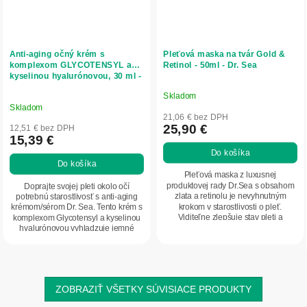
Anti-aging očný krém s
Pleťová maska na tvár Gold &
komplexom GLYCOTENSYL a
Retinol - 50ml - Dr. Sea
kyselinou hyalurónovou, 30 ml -
Dr. Sea
Skladom
Priemerné
Skladom
hodnotenie
21,06 € bez DPH
produktu
25,90 €
12,51 € bez DPH
15,39 €
je
Do košíka
5,0
Do košíka
z
Pleťová maska z luxusnej
5
produktovej rady Dr.Sea s obsahom
Doprajte svojej pleti okolo očí
zlata a retinolu je nevyhnutným
potrebnú starostlivosť s anti-aging
hviezdičiek.
krokom v starostlivosti o pleť.
krémom/sérom Dr. Sea. Tento krém s
Viditeľne zlepšuje stav pleti a
komplexom Glycotensyl a kyselinou
stimuluje metabolické...
hyalurónovou vyhladzuje jemné
vrásky,...
ZOBRAZIŤ VŠETKY SÚVISIACE PRODUKTY