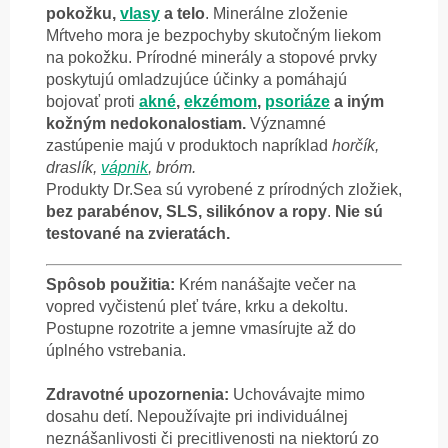
pokožku,
vlasy
a telo
. Minerálne zloženie
Mŕtveho mora je bezpochyby skutočným liekom
na pokožku. Prírodné minerály a stopové prvky
poskytujú omladzujúce účinky a pomáhajú
bojovať proti
akné
,
ekzémom
,
psoriáze
a iným
kožným nedokonalostiam.
Významné
zastúpenie majú v produktoch napríklad
horčík,
draslík,
vápnik
, bróm.
Produkty Dr.Sea sú vyrobené z prírodných zložiek,
bez parabénov, SLS, silikónov a ropy
.
Nie sú
testované na zvieratách.
Spôsob použitia:
Krém nanášajte večer na
vopred vyčistenú pleť tváre, krku a dekoltu.
Postupne rozotrite a jemne vmasírujte až do
úplného vstrebania.
Zdravotné upozornenia:
Uchovávajte mimo
dosahu detí. Nepoužívajte pri individuálnej
neznášanlivosti či precitlivenosti na niektorú zo