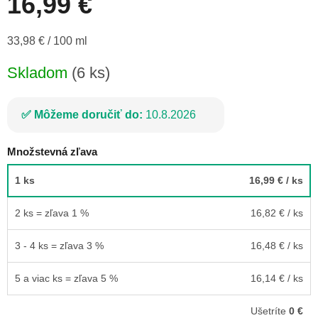
16,99 €
Jednotková
33,98 € / 100 ml
cena:
Skladom
(6 ks)
Môžeme doručiť do:
10.8.2026
Množstevná zľava
1 ks
16,99 €
/ ks
2 ks = zľava 1 %
16,82 €
/ ks
3 - 4 ks = zľava 3 %
16,48 €
/ ks
5 a viac ks = zľava 5 %
16,14 €
/ ks
Ušetríte
0 €