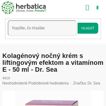
Prejsť
NÁKU
na
obsah
KOŠÍK
HĽADAŤ
Kolagénový nočný krém s
liftingovým efektom a vitamínom
E - 50 ml - Dr. Sea
4919
Priemerné
Neohodnotené
Podrobnosti hodnotenia
Značka:
Dr. Sea
hodnotenie
produktu
je
0,0