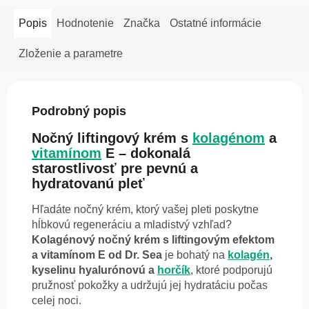
Popis
Hodnotenie
Značka
Ostatné informácie
Zloženie a parametre
Podrobný popis
Nočný liftingový krém s
kolagénom
a
vitamínom
E – dokonalá
starostlivosť pre pevnú a
hydratovanú pleť
Hľadáte nočný krém, ktorý vašej pleti poskytne
hĺbkovú regeneráciu a mladistvý vzhľad?
Kolagénový nočný krém s liftingovým efektom
a vitamínom E od Dr. Sea
je bohatý na
kolagén
,
kyselinu hyalurónovú a
horčík
, ktoré podporujú
pružnosť pokožky a udržujú jej hydratáciu počas
celej noci.