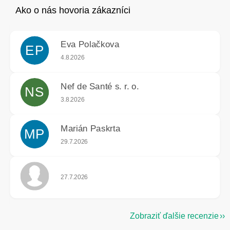
Eva Polačkova
EP
Hodnotenie obchodu je 5 z 5 hviezdičiek.
4.8.2026
Nef de Santé s. r. o.
NS
Hodnotenie obchodu je 5 z 5 hviezdičiek.
3.8.2026
Marián Paskrta
MP
Hodnotenie obchodu je 5 z 5 hviezdičiek.
29.7.2026
Hodnotenie obchodu je 5 z 5 hviezdičiek.
27.7.2026
Zobraziť ďalšie recenzie