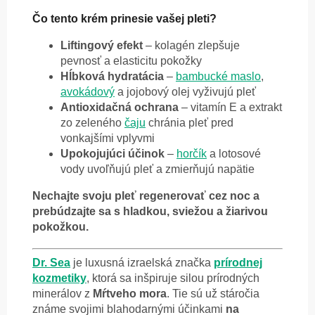
Čo tento krém prinesie vašej pleti?
Liftingový efekt
– kolagén zlepšuje
pevnosť a elasticitu pokožky
Hĺbková hydratácia
–
bambucké maslo
,
avokádový
a jojobový olej vyživujú pleť
Antioxidačná ochrana
– vitamín E a extrakt
zo zeleného
čaju
chránia pleť pred
vonkajšími vplyvmi
Upokojujúci účinok
–
horčík
a lotosové
vody uvoľňujú pleť a zmierňujú napätie
Nechajte svoju pleť regenerovať cez noc a
prebúdzajte sa s hladkou, sviežou a žiarivou
pokožkou.
Dr. Sea
je luxusná izraelská značka
prírodnej
kozmetiky
, ktorá sa inšpiruje silou prírodných
minerálov z
Mŕtveho mora
. Tie sú už stáročia
známe svojimi blahodarnými účinkami
na