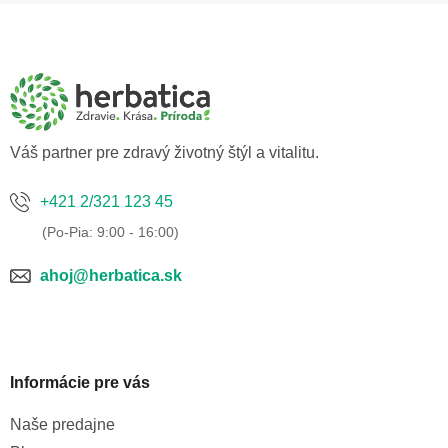
Z
á
p
ä
t
i
e
Váš partner pre zdravý životný štýl a vitalitu.
+421 2/321 123 45
ahoj@herbatica.sk
Informácie pre vás
Naše predajne