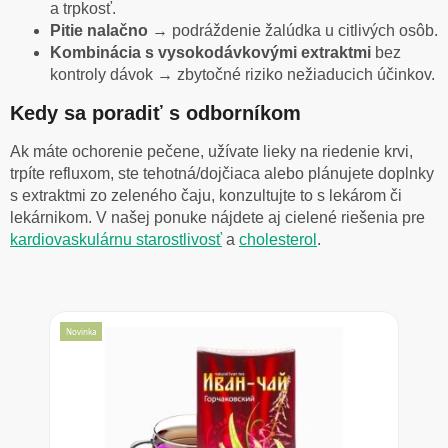
a trpkosť.
Pitie nalačno
→ podráždenie žalúdka u citlivých osôb.
Kombinácia s vysokodávkovými extraktmi
bez
kontroly dávok → zbytočné riziko nežiaducich účinkov.
Kedy sa poradiť s odborníkom
Ak máte ochorenie pečene, užívate lieky na riedenie krvi,
trpíte refluxom, ste tehotná/dojčiaca alebo plánujete doplnky
s extraktmi zo zeleného čaju, konzultujte to s lekárom či
lekárnikom. V našej ponuke nájdete aj cielené riešenia pre
kardiovaskulárnu starostlivosť
a
cholesterol
.