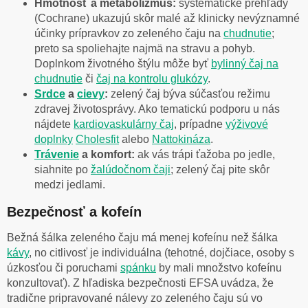
Hmotnosť a metabolizmus:
systematické prehľady
(Cochrane) ukazujú skôr malé až klinicky nevýznamné
účinky prípravkov zo zeleného čaju na
chudnutie
;
preto sa spoliehajte najmä na stravu a pohyb.
Doplnkom životného štýlu môže byť
bylinný čaj na
chudnutie
či
čaj na kontrolu glukózy
.
Srdce
a
cievy
:
zelený čaj býva súčasťou režimu
zdravej životosprávy. Ako tematickú podporu u nás
nájdete
kardiovaskulárny čaj
, prípadne
výživové
doplnky
Cholesfit
alebo
Nattokináza
.
Trávenie
a komfort:
ak vás trápi ťažoba po jedle,
siahnite po
žalúdočnom čaji
; zelený čaj pite skôr
medzi jedlami.
Bezpečnosť a kofeín
Bežná šálka zeleného čaju má menej kofeínu než šálka
kávy
, no citlivosť je individuálna (tehotné, dojčiace, osoby s
úzkosťou či poruchami
spánku
by mali množstvo kofeínu
konzultovať). Z hľadiska bezpečnosti EFSA uvádza, že
tradične pripravované nálevy zo zeleného čaju sú vo