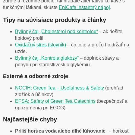
zdroje a rozumné porcie. Ak hľadáte alternatívu ku káve s
funkčnými látkami, skúste
EpiCafe instantný nápoj
.
Tipy na súvisiace produkty a články
Bylinný čaj „Cholesterol pod kontrolou“
– ak riešite
lipidový profil.
Oxidačný stres (slovník)
– čo to je a prečo ho držať na
uzde.
Bylinný čaj „Kontrola glukózy“
– doplnok stravy a
pohybu pri starostlivosti o glykémiu.
Externé a odborné zdroje
NCCIH: Green Tea – Usefulness & Safety
(prehľad
zložiek a účinkov).
EFSA: Safety of Green Tea Catechins
(bezpečnosť a
upozornenia pri EGCG).
Najčastejšie chyby
Príliš horúca voda alebo dlhé lúhovanie
→ horkosť