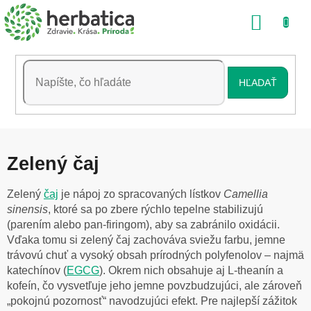
Prejsť
NÁKU
na
obsah
KOŠÍK
HĽADAŤ
Zelený čaj
Zelený
čaj
je nápoj zo spracovaných lístkov
Camellia
sinensis
, ktoré sa po zbere rýchlo tepelne stabilizujú
(parením alebo pan-firingom), aby sa zabránilo oxidácii.
Vďaka tomu si zelený čaj zachováva sviežu farbu, jemne
trávovú chuť a vysoký obsah prírodných polyfenolov – najmä
katechínov (
EGCG
). Okrem nich obsahuje aj L-theanín a
kofeín, čo vysvetľuje jeho jemne povzbudzujúci, ale zároveň
„pokojnú pozornosť“ navodzujúci efekt. Pre najlepší zážitok