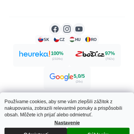
SK
CZ
HU
RO
100%
97%
(2326x)
(792x)
5,0/5
(26x)
Používame cookies, aby sme vám zlepšili zážitok z
nakupovania, zobrazili relevantné ponuky a prispôsobili
Vytvoril Shoptet
obsah. Môžete ich prijať alebo odmietnuť.
Nastavenie
Copyright 2026
Herbatica.sk
. Všetky práva vyhradené.