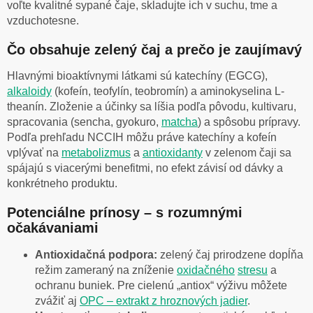
voľte kvalitné sypané čaje, skladujte ich v suchu, tme a
vzduchotesne.
Čo obsahuje zelený čaj a prečo je zaujímavý
Hlavnými bioaktívnymi látkami sú katechíny (EGCG),
alkaloidy
(kofeín, teofylín, teobromín) a aminokyselina L-
theanín. Zloženie a účinky sa líšia podľa pôvodu, kultivaru,
spracovania (sencha, gyokuro,
matcha
) a spôsobu prípravy.
Podľa prehľadu NCCIH môžu práve katechíny a kofeín
vplývať na
metabolizmus
a
antioxidanty
v zelenom čaji sa
spájajú s viacerými benefitmi, no efekt závisí od dávky a
konkrétneho produktu.
Potenciálne prínosy – s rozumnými
očakávaniami
Antioxidačná podpora:
zelený čaj prirodzene dopĺňa
režim zameraný na zníženie
oxidačného
stresu
a
ochranu buniek. Pre cielenú „antiox“ výživu môžete
zvážiť aj
OPC – extrakt z hroznových jadier
.