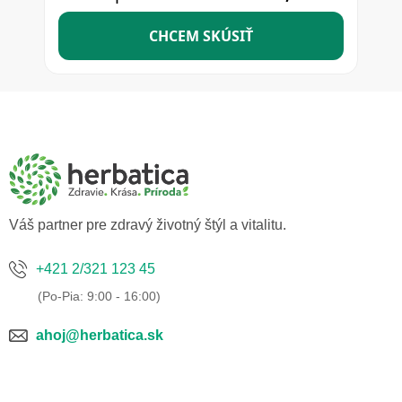
Z
á
p
ä
t
i
e
Váš partner pre zdravý životný štýl a vitalitu.
+421 2/321 123 45
ahoj@herbatica.sk