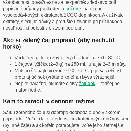
všeobecnosti považované za bezpečné; zriedkavo boli
popísané prípady poškodenia
pečene
, najmä pri
vysokodávkových extraktoch/EGCG doplnkoch. Ak užívate
extrakty, sledujte dávky a prerušte užívanie pri príznakoch
nevoľnosti či bolesti v pravom podrebrí.
Ako si zelený čaj pripraviť (aby nechutil
horko)
Vodu nechajte po zovretí vychladnúť na ~70–80 °C.
1 čajová lyžička (2–3 g) na 250 ml, lúhujte 2–3 minúty.
Matchu šľahajte vo vode ~70–75 °C; pije sa celý list,
preto aj účinok (vrátane kofeínu) býva výraznejší.
Nepite nalačno, ak máte citlivý
žalúdok
– radšej po
malom jedle.
Kam to zaradiť v dennom režime
Šálku zeleného čaju si doprajte doobeda alebo v skorom
popoludní. Večer dajte prednosť bezkofeínovým možnostiam
(bylinné čaje) a ak kofeín potrebujete, voľte jeho šetrnejšie