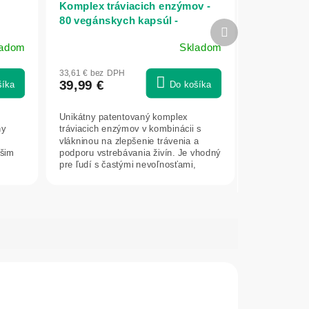
Komplex tráviacich enzýmov -
80 vegánskych kapsúl -
Ďalší
Herbatica
produkt
ladom
Skladom
Priemerné
hodnotenie
33,61 € bez DPH
produktu
39,99 €
šíka
Do košíka
je
5,0
Unikátny patentovaný komplex
z
ny
tráviacich enzýmov v kombinácii s
5
vlákninou na zlepšenie trávenia a
hviezdičiek.
ašim
podporu vstrebávania živín. Je vhodný
pre ľudí s častými nevoľnosťami,
zápchou...