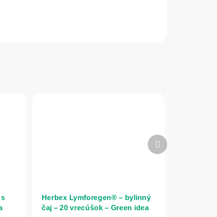
Ďalší
produkt
 s
Herbex Lymforegen® – bylinný
a
čaj – 20 vrecúšok – Green idea