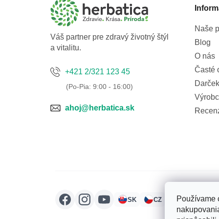
t
Inform
i
e
Naše p
Váš partner pre zdravý životný štýl
Blog
a vitalitu.
O nás
Časté 
+421 2/321 123 45
Darček
Výrobc
ahoj@herbatica.sk
Recen
Používame c
SK
CZ
HU
RO
nakupovania