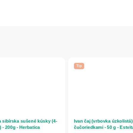
Tip
 sibírska sušené kúsky (4-
Ivan čaj (vrbovka úzkolistá)
 - 200g - Herbatica
čučoriedkami - 50 g - Estvit