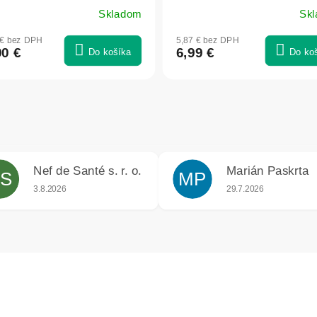
Skladom
Sk
merné
otenie
 € bez DPH
5,87 € bez DPH
uktu
90 €
6,99 €
Do košíka
Do ko
dičiek.
Nef de Santé s. r. o.
Marián Paskrta
S
MP
iek.
Hodnotenie obchodu je 5 z 5 hviezdičiek.
Hodnotenie obchodu j
3.8.2026
29.7.2026