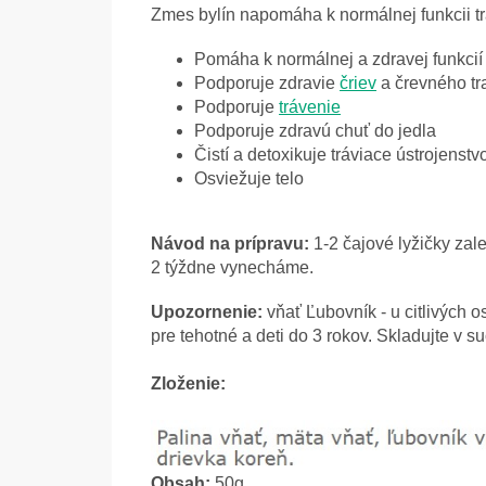
Zmes bylín napomáha k normálnej funkcii tr
Pomáha k normálnej a zdravej funkcií 
Podporuje zdravie
čriev
a črevného tr
Podporuje
trávenie
Podporuje zdravú chuť do jedla
Čistí a detoxikuje tráviace ústrojenstv
Osviežuje telo
Návod na prípravu:
1-2 čajové lyžičky za
2 týždne vynecháme.
Upozornenie:
vňať Ľubovník - u citlivých o
pre tehotné a deti do 3 rokov. Skladujte v s
Zloženie:
Obsah:
50g