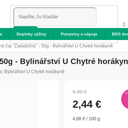
HĽADAŤ
a
Doplnky výživy
Potraviny a nápoje
EKO do
ný čaj "Žalúdočný" - 50g - Bylinářství U Chytré horákyně
50g - Bylinářství U Chytré horáky
a:
Bylinářství U Chytré horákyně
6,99 €
–
2,44 €
Jednotková
4,88 € / 100 g
cena: