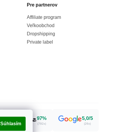
Pre partnerov
Affiliate program
Veľkoobchod
Dropshipping
Private label
97%
5,0/5
Súhlasím
(792x)
(26x)