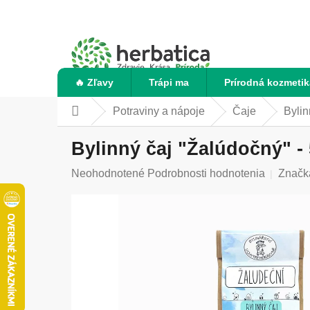
Prejsť
na
obsah
🔥 Zľavy
Trápi ma
Prírodná kozmetik
Potraviny a nápoje
Čaje
Bylin
Domov
Bylinný čaj "Žalúdočný" - 
Priemerné
Neohodnotené
Podrobnosti hodnotenia
Značk
hodnotenie
produktu
je
0,0
z
5
hviezdičiek.