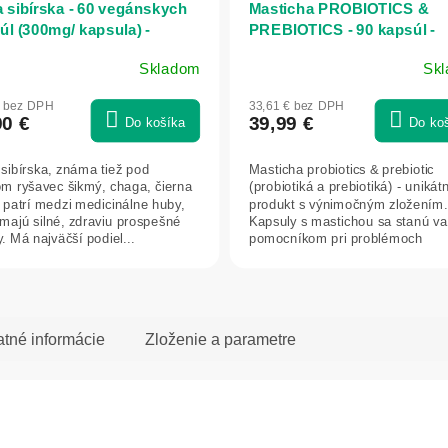
 sibírska - 60 vegánskych
Masticha PROBIOTICS &
úl (300mg/ kapsula) -
PREBIOTICS - 90 kapsúl -
atica
Herbatica
Skladom
Sk
merné
Priemerné
otenie
hodnotenie
€ bez DPH
33,61 € bez DPH
uktu
produktu
90 €
39,99 €
Do košíka
Do ko
je
5,0
sibírska, známa tiež pod
Masticha probiotics & prebiotic
z
m ryšavec šikmý, chaga, čierna
(probiotiká a prebiotiká) - unikát
5
 patrí medzi medicinálne huby,
produkt s výnimočným zložením.
dičiek.
hviezdičiek.
 majú silné, zdraviu prospešné
Kapsuly s mastichou sa stanú v
. Má najväčší podiel...
pomocníkom pri problémoch
s trávením a...
atné informácie
Zloženie a parametre