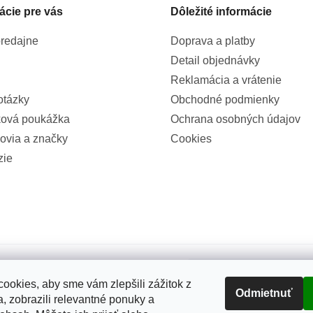
ácie pre vás
Dôležité informácie
redajne
Doprava a platby
Detail objednávky
Reklamácia a vrátenie
otázky
Obchodné podmienky
ová poukážka
Ochrana osobných údajov
ovia a značky
Cookies
zie
100%
ookies, aby sme vám zlepšili zážitok z
Odmietnuť
(2326x)
, zobrazili relevantné ponuky a