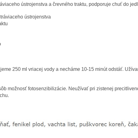
áviaceho ústrojenstva a črevného traktu, podporuje chuť do jed
tráviaceho ústrojenstva
aktu
o
lejeme 250 ml vriacej vody a necháme 10-15 minút odstáť. Užív
sôb možnosť fotosenzibilizácie. Neužívať pri zistenej precitliven
uchu.