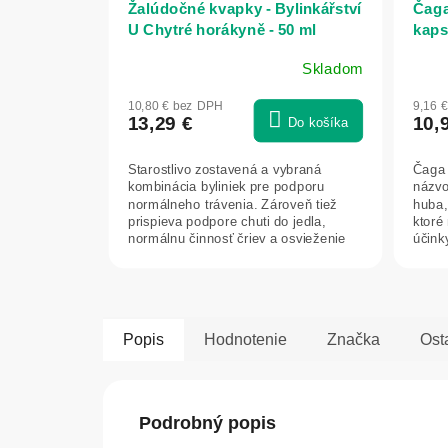
Žalúdočné kvapky - Bylinkářství
Čaga
U Chytré horákyně - 50 ml
kaps
Herb
Skladom
Priemerné
Prie
hodnotenie
hodn
10,80 € bez DPH
9,16 
produktu
prod
13,29 €
10,
Do košíka
je
je
5,0
5,0
Starostlivo zostavená a vybraná
Čaga 
z
z
kombinácia byliniek pre podporu
názvo
5
5
normálneho trávenia. Zároveň tiež
huba,
hviezdičiek.
hviez
prispieva podpore chuti do jedla,
ktoré
normálnu činnosť čriev a osvieženie
účinky
tela.
Popis
Hodnotenie
Značka
Ost
Podrobný popis