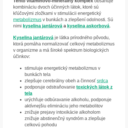
Tento vitamínovo-minerálny komplex
obsahuje
kombináciu dvoch účinných látok, ktoré sú
kľúčovými zložkami v stimulácii energetický
metabolizmus
v bunkách a zlepšení odolnosti. Sú
nimi
kyselina jantárová
a
kyselina askorbová
.
Kyselina jantárová
je látka prírodného pôvodu,
ktorá pomáha normalizovať celkový metabolizmus
v organizme a má široké spektrum biologických
účinkov:
stimuluje energetický metabolizmus v
bunkách tela
zlepšuje cerebrálny obeh a činnosť
srdca
podporuje odstraňovanie
toxických látok z
tela
urýchľuje odbúravanie alkoholu, podporuje
aktívnejšiu elimináciu jeho metabolitov
znižuje prejavy intoxikácie alkoholom
znižuje abstinenčný syndróm a zlepšuje
celkovú pohodu