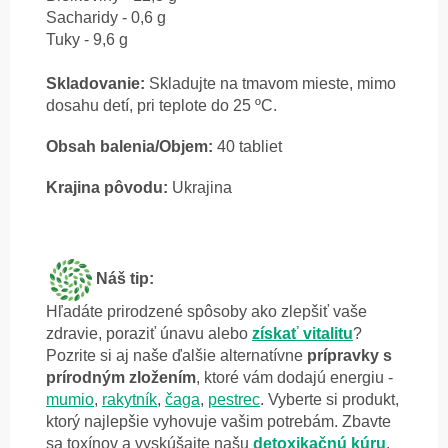
Sacharidy - 0,6 g
Tuky - 9,6 g
Skladovanie:
Skladujte na tmavom mieste, mimo
dosahu detí, pri teplote do 25 ºC.
Obsah balenia/Objem:
40 tabliet
Krajina pôvodu:
Ukrajina
Náš tip:
Hľadáte prirodzené spôsoby ako zlepšiť vaše
zdravie, poraziť únavu alebo
získať vitalitu
?
Pozrite si aj naše ďalšie alternatívne
prípravky s
prírodným zložením
, ktoré
vám dodajú energiu -
mumio
,
rakytník
,
čaga
,
pestrec
. Vyberte si produkt,
ktorý najlepšie vyhovuje vašim potrebám. Zbavte
sa toxínov a
vyskúšajte našu
detoxikačnú kúru
.