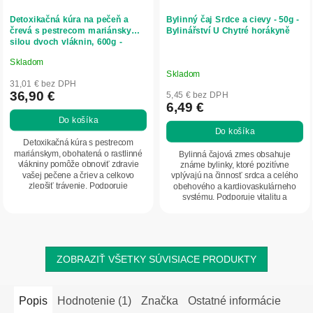
Detoxikačná kúra na pečeň a
Bylinný čaj Srdce a cievy - 50g -
črevá s pestrecom mariánskym a
Bylinářství U Chytré horákyně
silou dvoch vláknin, 600g -
Herbatica
Skladom
Priemerné
Skladom
hodnotenie
31,01 € bez DPH
produktu
36,90 €
5,45 € bez DPH
6,49 €
je
Do košíka
5,0
Do košíka
z
Detoxikačná kúra s pestrecom
5
mariánskym, obohatená o rastlinné
Bylinná čajová zmes obsahuje
vlákniny pomôže obnoviť zdravie
známe bylinky, ktoré pozitívne
hviezdičiek.
vašej pečene a čriev a celkovo
vplývajú na činnosť srdca a celého
zlepšiť trávenie. Podporuje
obehového a kardiovaskulárneho
prirodzenú očistu tela...
systému. Podporuje vitalitu a
obranyschopnosť...
ZOBRAZIŤ VŠETKY SÚVISIACE PRODUKTY
Popis
Hodnotenie (1)
Značka
Ostatné informácie