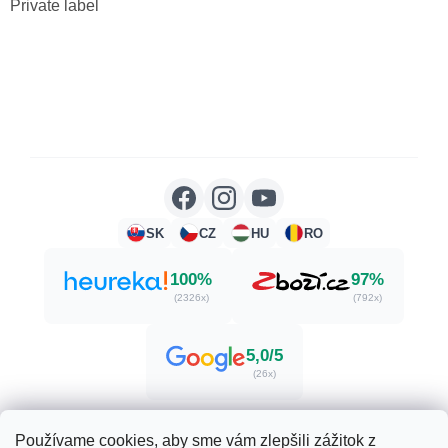
Private label
SK
CZ
HU
RO
100%
97%
(2326x)
(792x)
5,0/5
(26x)
Používame cookies, aby sme vám zlepšili zážitok z