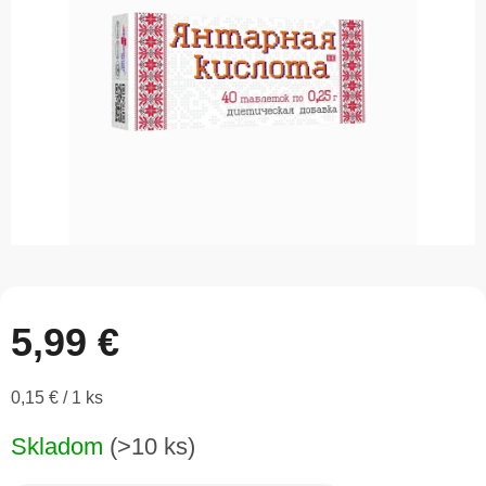
5
hviezdičiek.
5,99 €
Jednotková
0,15 € / 1 ks
cena:
Skladom
(>10 ks)