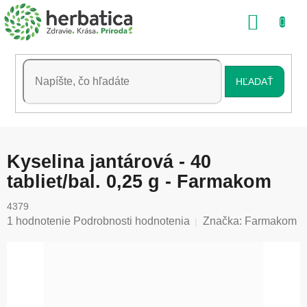
Prejsť
NÁKU
na
obsah
KOŠÍK
HĽADAŤ
Kyselina jantárová - 40
tabliet/bal. 0,25 g - Farmakom
4379
Priemerné
1 hodnotenie
Podrobnosti hodnotenia
Značka:
Farmakom
hodnotenie
produktu
je
5,0
z