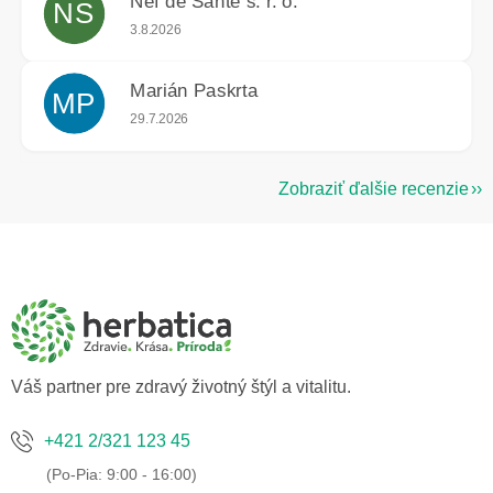
Nef de Santé s. r. o.
NS
Hodnotenie obchodu je 5 z 5 hviezdičiek.
3.8.2026
Marián Paskrta
MP
Hodnotenie obchodu je 5 z 5 hviezdičiek.
29.7.2026
Zobraziť ďalšie recenzie
Z
á
p
ä
t
i
e
Váš partner pre zdravý životný štýl a vitalitu.
+421 2/321 123 45