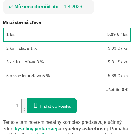
Môžeme doručiť do:
11.8.2026
Množstevná zľava
1 ks
5,99 €
/ ks
2 ks = zľava 1 %
5,93 €
/ ks
3 - 4 ks = zľava 3 %
5,81 €
/ ks
5 a viac ks = zľava 5 %
5,69 €
/ ks
Ušetríte
0 €
Pridať do košíka
Tento vitamínovo-minerálny komplex predstavuje účinný
zdroj
kyseliny jantárovej
a kyseliny askorbovej
. Pomáha