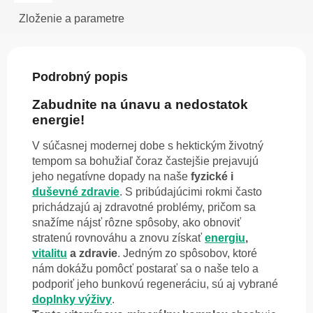
Zloženie a parametre
Podrobný popis
Zabudnite na únavu a nedostatok
energie!
V súčasnej modernej dobe s hektickým životný
tempom sa bohužiaľ čoraz častejšie prejavujú
jeho negatívne dopady na naše
fyzické i
duševné zdravie
. S pribúdajúcimi rokmi často
prichádzajú aj zdravotné problémy, pričom sa
snažíme nájsť rôzne spôsoby, ako obnoviť
stratenú rovnováhu a znovu získať
energiu
,
vitalitu
a zdravie
. Jedným zo spôsobov, ktoré
nám dokážu pomôcť postarať sa o naše telo a
podporiť jeho bunkovú regeneráciu, sú aj vybrané
doplnky výživy
.