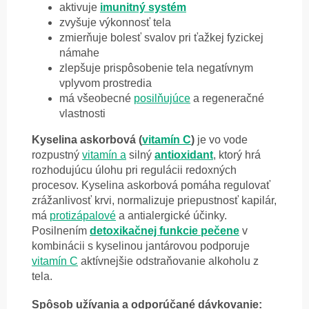
aktivuje
imunitný systém
zvyšuje výkonnosť tela
zmierňuje bolesť svalov pri ťažkej fyzickej
námahe
zlepšuje prispôsobenie tela negatívnym
vplyvom prostredia
má všeobecné
posilňujúce
a regeneračné
vlastnosti
Kyselina askorbová (
vitamín C
)
je vo vode
rozpustný
vitamín a
silný
antioxidant
, ktorý hrá
rozhodujúcu úlohu pri regulácii redoxných
procesov. Kyselina askorbová pomáha regulovať
zrážanlivosť krvi, normalizuje priepustnosť kapilár,
má
protizápalové
a antialergické účinky.
Posilnením
detoxikačnej funkcie
pečene
v
kombinácii s kyselinou jantárovou podporuje
vitamín C
aktívnejšie odstraňovanie alkoholu z
tela.
Spôsob užívania a odporúčané dávkovanie: