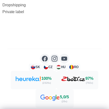
Dropshipping
Private label
SK
CZ
HU
RO
100%
97%
(2326x)
(792x)
5,0/5
(26x)