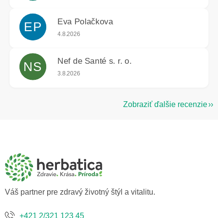
Eva Polačkova
EP
Hodnotenie obchodu je 5 z 5 hviezdičiek.
4.8.2026
Nef de Santé s. r. o.
NS
Hodnotenie obchodu je 5 z 5 hviezdičiek.
3.8.2026
Zobraziť ďalšie recenzie
Z
á
p
ä
t
i
e
Váš partner pre zdravý životný štýl a vitalitu.
+421 2/321 123 45