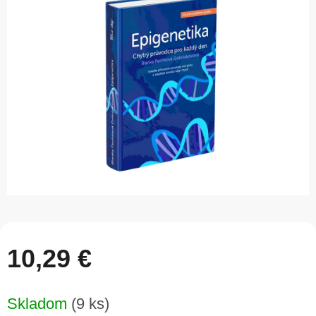
z
5
hviezdičiek.
10,29 €
Jednotková
Skladom
(9 ks)
cena: