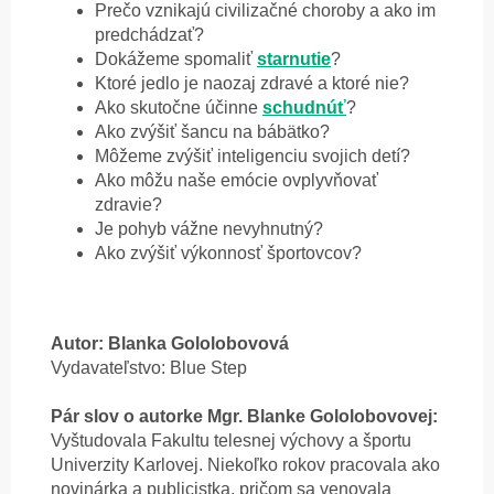
Prečo vznikajú civilizačné choroby a ako im
predchádzať?
Dokážeme spomaliť
starnutie
?
Ktoré jedlo je naozaj zdravé a ktoré nie?
Ako skutočne účinne
schudnúť
?
Ako zvýšiť šancu na bábätko?
Môžeme zvýšiť inteligenciu svojich detí?
Ako môžu naše emócie ovplyvňovať
zdravie?
Je pohyb vážne nevyhnutný?
Ako zvýšiť výkonnosť športovcov?
Autor: Blanka Gololobovová
Vydavateľstvo: Blue Step
Pár slov o autorke Mgr. Blanke Gololobovovej:
Vyštudovala Fakultu telesnej výchovy a športu
Univerzity Karlovej. Niekoľko rokov pracovala ako
novinárka a publicistka, pričom sa venovala