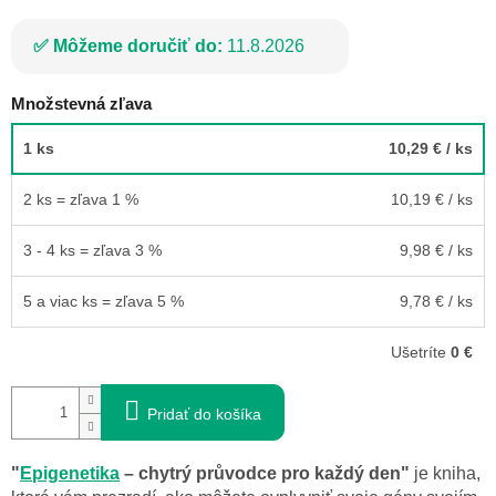
Môžeme doručiť do:
11.8.2026
Množstevná zľava
1 ks
10,29 €
/ ks
2 ks = zľava 1 %
10,19 €
/ ks
3 - 4 ks = zľava 3 %
9,98 €
/ ks
5 a viac ks = zľava 5 %
9,78 €
/ ks
Ušetríte
0 €
Pridať do košíka
"
Epigenetika
– chytrý průvodce pro každý den"
je kniha,