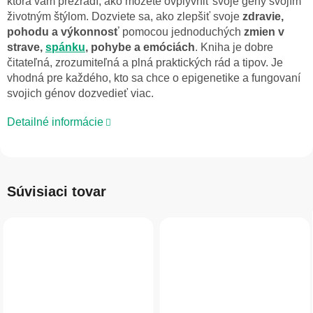
ktorá vám prezradí, ako môžete ovplyvniť svoje gény svojím
životným štýlom. Dozviete sa, ako zlepšiť svoje
zdravie,
pohodu a výkonnosť
pomocou jednoduchých
zmien v
strave,
spánku
, pohybe a emóciách
. Kniha je dobre
čitateľná, zrozumiteľná a plná praktických rád a tipov. Je
vhodná pre každého, kto sa chce o epigenetike a fungovaní
svojich génov dozvedieť viac.
Detailné informácie
Súvisiaci tovar