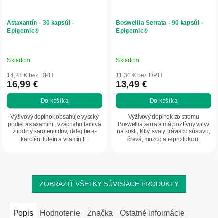
Astaxantín - 30 kapsúl -
Boswellia Serrata - 90 kapsúl -
Epigemic®
Epigemic®
Skladom
Skladom
14,28 € bez DPH
11,34 € bez DPH
16,99 €
13,49 €
Do košíka
Do košíka
Výživový doplnok obsahuje vysoký
Výživový doplnok zo stromu
podiel astaxantínu, vzácneho farbiva
Boswellia serrata má pozitívny vplyv
z rodiny karotenoidov, ďalej beta-
na kosti, kĺby, svaly, tráviacu sústavu,
karotén, luteín a vitamín E.
črevá, mozog a reprodukciu.
ZOBRAZIŤ VŠETKY SÚVISIACE PRODUKTY
Popis
Hodnotenie
Značka
Ostatné informácie