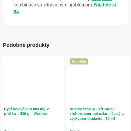
kombinácii so zdravotným problémom.
Nájdete ju
tu.
Podobné produkty
Novinka
Rybí kolagén 10 000 mg v
BradaviceStop - sérum na
prášku – 300 g – Vitateka
zrohovatenú pokožku s častým
výskytom bradavíc - 10 ml -
SwissMedicus