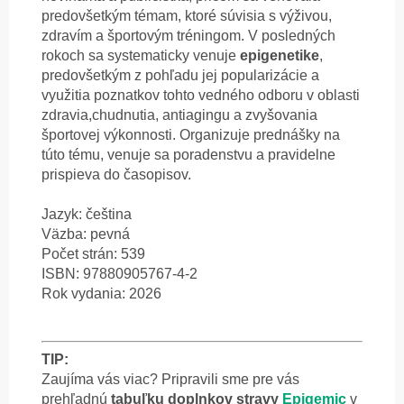
predovšetkým témam, ktoré súvisia s výživou,
zdravím a športovým tréningom. V posledných
rokoch sa systematicky venuje
epigenetike
,
predovšetkým z pohľadu jej popularizácie a
využitia poznatkov tohto vedného odboru v oblasti
zdravia,chudnutia, antiagingu a zvyšovania
športovej výkonnosti. Organizuje prednášky na
túto tému, venuje sa poradenstvu a pravidelne
prispieva do časopisov.
Jazyk: čeština
Väzba: pevná
Počet strán: 539
ISBN:
97880905767-4-2
Rok vydania: 2026
TIP:
Zaujíma vás viac? Pripravili sme pre vás
prehľadnú
tabuľku doplnkov stravy
Epigemic
v