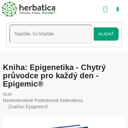
Prejsť
NÁKU
na
obsah
KOŠÍK
HĽADAŤ
Kniha: Epigenetika - Chytrý
průvodce pro každý den -
Epigemic®
4540
Priemerné
Neohodnotené
Podrobnosti hodnotenia
hodnotenie
Značka:
Epigemic®
produktu
je
0,0