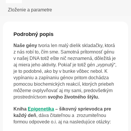
Zloženie a parametre
Podrobný popis
Naše gény
tvoria len malý dielik skladačky, ktorá
z nás robí to, čím sme. Samotná prítomnosť génu
v našej DNA totiž ešte nič neznamená, dôležitá je
aj miera jeho aktivity. Pokiaľ je totiž gén „vypnutý“,
je to podobné, ako by v bunke vôbec nebol. K
vypínaniu a zapínaniu génov pritom dochádza
pomocou biochemických reakcií, ktorých priebeh
môžeme ovplyvňovať aj my sami, predovšetkým
prostredníctvom
svojho životného štýlu.
Kniha
Epigenetika
– šikovný sprievodca pre
každý deň
, dáva čitateľnou a zrozumiteľnou
formou odpovede o.i. aj na nasledujúce otázky: