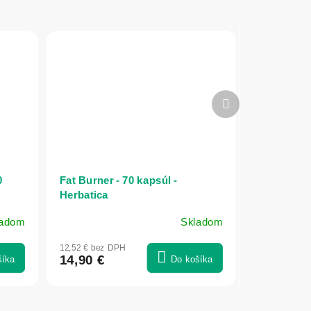
Ďalší
produkt
0
Fat Burner - 70 kapsúl -
Herbatica
ladom
Skladom
12,52 € bez DPH
14,90 €
šíka
Do košíka