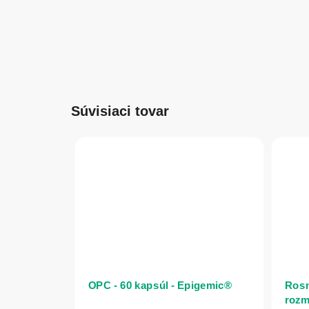
Súvisiaci tovar
OPC - 60 kapsúl - Epigemic®
Rosm
rozm