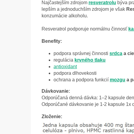
Najčastejším zdrojom
resveratrolu
býva pra
lepším a jednoduchším zdrojom je však
Res
konzumácie alkoholu.
Resveratrol podporuje normálnu činnosť
ka
Benefity:
podpora správnej činnosti
srdca
a ci
regulácia
krvného tlaku
antioxidant
podpora dlhovekosti
ochrana a podpora funkcií
mozgu
a p
Dávkovanie:
Odporúčaná denná dávka: 1–2 kapsule de
Odporúčané dávkovanie je 1-2 kapsule 1x 
Zloženie: