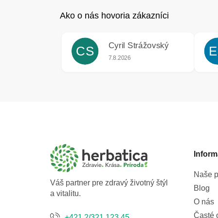
5
hviezdičiek.
Cyril Strážovský
CS
E
Hodnotenie obchodu je 5 z 5 hviezdič
7.8.2026
Z
á
p
ä
t
Inform
i
e
Naše p
Váš partner pre zdravý životný štýl
Blog
a vitalitu.
O nás
Časté 
+421 2/321 123 45