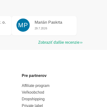
. o.
Marián Paskrta
MP
e 5 z 5 hviezdičiek.
Hodnotenie obchodu je 5 z 5 hviezdičiek.
29.7.2026
Zobraziť ďalšie recenzie
Pre partnerov
Affiliate program
Veľkoobchod
Dropshipping
Private label