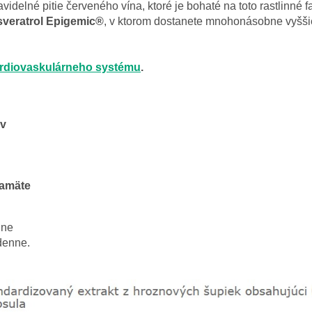
videlné pitie červeného vína, ktoré je bohaté na toto rastlinné f
veratrol Epigemic®
, v ktorom dostanete mnohonásobne vyššie 
rdiovaskulárneho systému
.
ev
amäte
nne
denne.