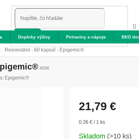
HĽADAŤ
a
Doplnky výživy
Potraviny a nápoje
EKO do
Resveratrol - 60 kapsúl - Epigemic®
 Epigemic®
4506
a:
Epigemic®
21,79 €
Jednotková
0,36 € / 1 ks
cena:
Skladom
(>10 ks)