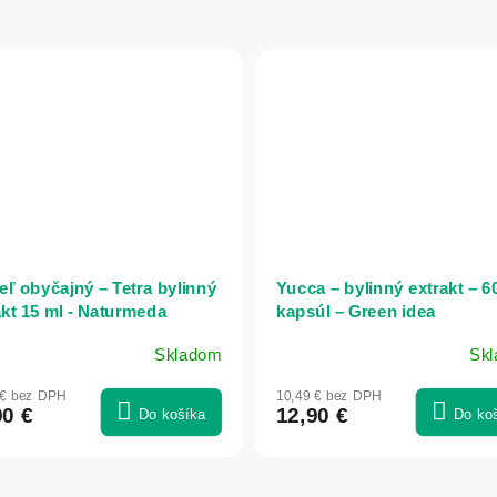
ľ obyčajný – Tetra bylinný
Yucca – bylinný extrakt – 6
akt 15 ml - Naturmeda
kapsúl – Green idea
Skladom
Sk
 € bez DPH
10,49 € bez DPH
90 €
12,90 €
Do košíka
Do ko