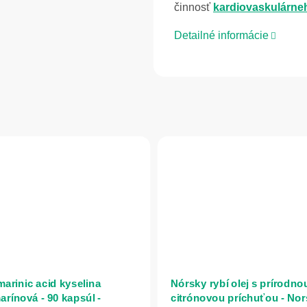
činnosť
kardiovaskulárne
Detailné informácie
arinic acid kyselina
Nórsky rybí olej s prírodno
arínová - 90 kapsúl -
citrónovou príchuťou - Nor