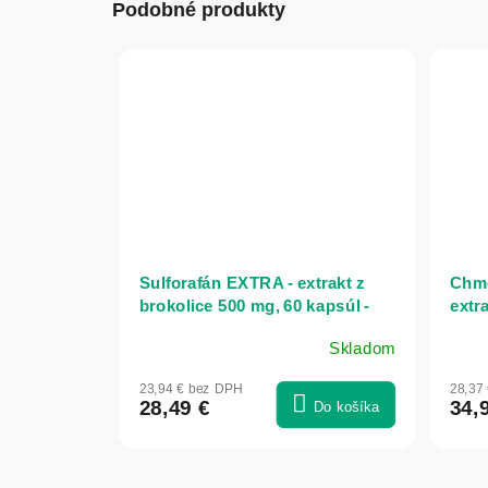
Podobné produkty
Sulforafán EXTRA - extrakt z
Chme
brokolice 500 mg, 60 kapsúl -
extr
Herbatica
Skladom
Priemerné
hodnotenie
23,94 € bez DPH
28,37
produktu
28,49 €
34,
Do košíka
je
5,0
z