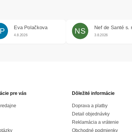
Eva Polačkova
Nef de Santé s. r
P
NS
iek.
Hodnotenie obchodu je 5 z 5 hviezdičiek.
Hodnotenie obchodu j
4.8.2026
3.8.2026
ácie pre vás
Dôležité informácie
redajne
Doprava a platby
Detail objednávky
Reklamácia a vrátenie
otázky
Obchodné podmienky