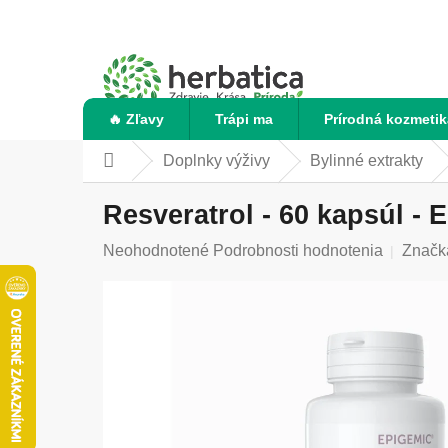
Prejsť
na
obsah
🔥 Zľavy
Trápi ma
Prírodná kozmetik
Doplnky výživy
Bylinné extrakty
Domov
Resveratrol - 60 kapsúl -
Priemerné
Neohodnotené
Podrobnosti hodnotenia
Značk
hodnotenie
produktu
je
0,0
z
5
hviezdičiek.