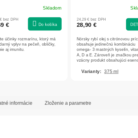
emic®
Tran - Biopharma
Skladom
Sk
Priemerné
hodnotenie
 € bez DPH
24,29 € bez DPH
produktu
69 €
28,90 €
Do košíka
DET
je
5,0
te účinky rozmarínu, ktorý má
Nórsky rybí olej s citrónovou prí
z
darný vplyv na pečeň, obličky,
obsahuje jedinečnú kombináciu
5
ie aj imunitu.
omega- 3 mastných kyselín, vit
hviezdičiek.
A, D a E. Zároveň je značkou pr
vzácny produkt obsahujúci esenci
375 ml
atné informácie
Zloženie a parametre