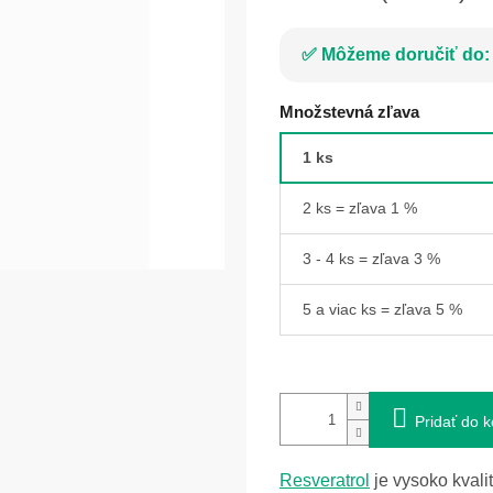
Môžeme doručiť do:
Množstevná zľava
1 ks
2 ks = zľava 1 %
3 - 4 ks = zľava 3 %
5 a viac ks = zľava 5 %
Pridať do k
Resveratrol
je vysoko kvali