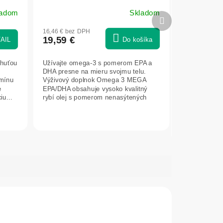
ladom
Skladom
Ďalší
produkt
16,46 € bez DPH
19,59 €
AIL
Do košíka
chuťou
Užívajte omega-3 s pomerom EPA a
DHA presne na mieru svojmu telu.
amínu
Výživový doplnok Omega 3 MEGA
e
EPA/DHA obsahuje vysoko kvalitný
u...
rybí olej s pomerom nenasýtených
mastných...