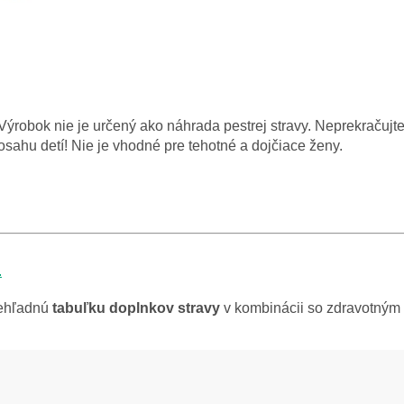
Výrobok nie je určený ako náhrada pestrej stravy. Neprekračuj
ahu detí! Nie je vhodné pre tehotné a dojčiace ženy.
.
rehľadnú
tabuľku doplnkov stravy
v kombinácii so zdravotný