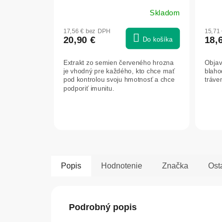
Epig
Skladom
17,56 € bez DPH
15,71
20,90 €
18,
Do košíka
Extrakt zo semien červeného hrozna
Objav
je vhodný pre každého, kto chce mať
blaho
pod kontrolou svoju hmotnosť a chce
tráven
podporiť imunitu.
Popis
Hodnotenie
Značka
Ost
Podrobný popis