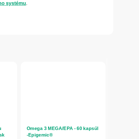
ho systému
.
u
Omega 3 MEGA/EPA - 60 kapsúl
sk
-Epigemic®