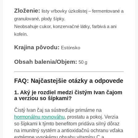
Zloženie:
l
isty vŕbovky úzkolistej – fermentované a
granulované, plody šípky.
Neobsahuje cukor, konzervačné látky, farbivá a ani
kofeín.
Krajina pôvodu:
Estónsko
Obsah balenia/Objem:
50 g
FAQ: Najčastejšie otázky a odpovede
1. Aký je rozdiel medzi čistým Ivan čajom
a verziou so šípkami?
Čistý Ivan čaj sa sústreďuje primárne na
hormonálnu rovnováhu
, prostatu a pokoj. Verzia
so šípkami k týmto benefitom pridáva silný dôraz
na imunitný systém a antioxidačnú ochranu vďaka
extrémne vysokému obsahu vitamínu C a