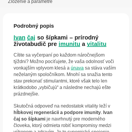
Zloženie a parametre
Podrobný popis
Ivan
čaj
so šípkami – prírodný
životabudič pre
imunitu
a
vitalitu
Cítite sa vyčerpaní po každom náročnejšom
týždni? Možno pociťujete, že vaša odolnosť voči
vonkajším vplyvom klesá a
únava
sa stáva vaším
neželaným spoločníkom. Mnohí sa snažia tento
stav prekonať stimulantmi, ktoré však telo len
krátkodobo „vybičujú“ a následne nechajú ešte
prázdnejšie.
Skutočná odpoveď na nedostatok vitality leží v
hĺbkovej regenerácii a podpore imunity
.
Ivan
čaj so šípkami
je navrhnutý pre moderného
človeka, ktorý odmieta robiť kompromisy medzi
výkonom a zdravím. Je to synergické spojenie,