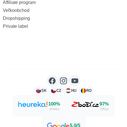
Affiliate program
Veľkoobchod
Dropshipping
Private label
SK
CZ
HU
RO
100%
97%
(2326x)
(792x)
5,0/5