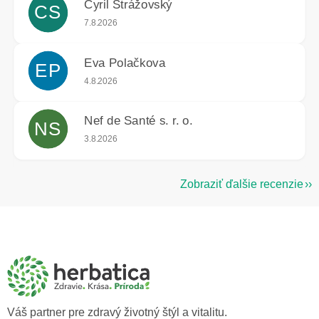
Cyril Strážovský
CS
Hodnotenie obchodu je 5 z 5 hviezdičiek.
7.8.2026
Eva Polačkova
EP
Hodnotenie obchodu je 5 z 5 hviezdičiek.
4.8.2026
Nef de Santé s. r. o.
NS
Hodnotenie obchodu je 5 z 5 hviezdičiek.
3.8.2026
Zobraziť ďalšie recenzie
Z
á
p
ä
t
i
e
Váš partner pre zdravý životný štýl a vitalitu.