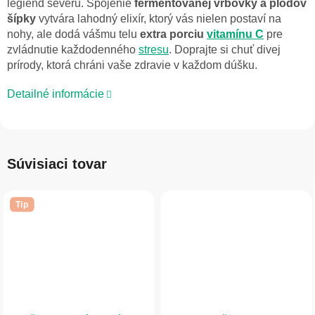
legiend severu. Spojenie
fermentovanej vrbovky a plodov
šípky
vytvára lahodný elixír, ktorý vás nielen postaví na
nohy, ale dodá vášmu telu
extra porciu
vitamínu C
pre
zvládnutie každodenného
stresu
. Doprajte si chuť divej
prírody, ktorá chráni vaše zdravie v každom dúšku.
Detailné informácie
Súvisiaci tovar
Tip