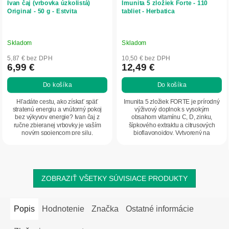
Ivan čaj (vrbovka úzkolistá)
Imunita 5 zložiek Forte - 110
Original - 50 g - Estvita
tabliet - Herbatica
Skladom
Skladom
5,87 € bez DPH
10,50 € bez DPH
6,99 €
12,49 €
Do košíka
Do košíka
Hľadáte cestu, ako získať späť
Imunita 5 zložiek FORTE je prírodný
stratenú energiu a vnútorný pokoj
výživový doplnok s vysokým
bez výkyvov energie? Ivan čaj z
obsahom vitamínu C, D, zinku,
ručne zbieranej vrbovky je vaším
šípkového extraktu a citrusových
novým spojencom pre silu,
bioflavonoidov. Vytvorený na
harmonické trávenie a...
podporu imunity,...
ZOBRAZIŤ VŠETKY SÚVISIACE PRODUKTY
Popis
Hodnotenie
Značka
Ostatné informácie