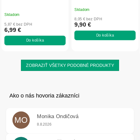
Skladom
Priemerné
Skladom
hodnotenie
8,05 € bez DPH
produktu
9,90 €
5,87 € bez DPH
6,99 €
je
Do košíka
5,0
Do košíka
z
5
hviezdičiek.
ZOBRAZIŤ VŠETKY PODOBNÉ PRODUKTY
Monika Ondičová
MO
Hodnotenie obchodu je 5 z 5 hviezdičiek.
8.8.2026