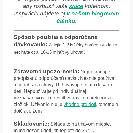
aby rozbúšil vaše
srdce
kofeínom.
Inšpiráciu nájdete aj
v našom blogovom
článku.
Spôsob použitia a odporúčané
dávkovanie:
Zalejte 1-2 lyžičky horúcou vodou a
nechajte cca. 10-15 minút vylúhovať.
Zdravotné upozornenia:
Neprekračujte
predpísanú odporúčanú dávku. Nesmie používať
ako náhrada stravy. Uchovávajte mimo dosahu
detí. Nepoužívajte pri individuálnej
neznášanlivosti či precitlivenosti na niektorú zo
zložiek. Užívanie nie je
vhodné pre deti
, tehotné a
dojčiace ženy.
Skladovanie:
Skladujte na tmavom mieste,
mimo dosahu detí, pri teplote do 25 ºC.