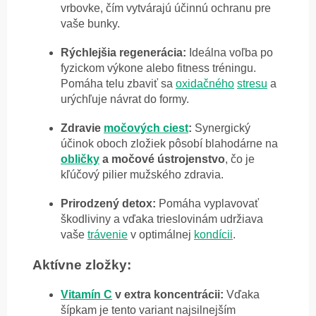
vrbovke, čím vytvárajú účinnú ochranu pre
vaše bunky.
Rýchlejšia regenerácia:
Ideálna voľba po
fyzickom výkone alebo fitness tréningu.
Pomáha telu zbaviť sa
oxidačného
stresu
a
urýchľuje návrat do formy.
Zdravie
močových ciest
:
Synergický
účinok oboch zložiek pôsobí blahodárne na
obličky
a močové ústrojenstvo
, čo je
kľúčový pilier mužského zdravia.
Prirodzený detox:
Pomáha vyplavovať
škodliviny a vďaka trieslovinám udržiava
vaše
trávenie
v optimálnej
kondícii
.
Aktívne zložky:
Vitamín C
v extra koncentrácii:
Vďaka
šípkam je tento variant najsilnejším