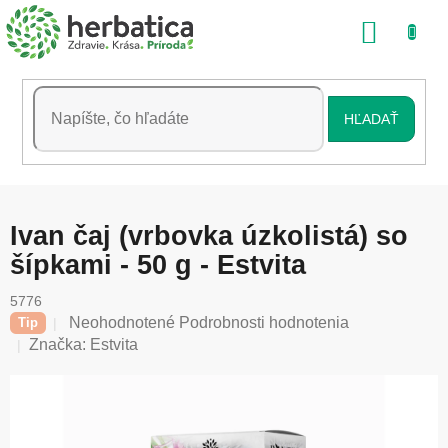
Prejsť
NÁKU
na
obsah
KOŠÍK
HĽADAŤ
Ivan čaj (vrbovka úzkolistá) so
šípkami - 50 g - Estvita
5776
Priemerné
Neohodnotené
Podrobnosti hodnotenia
Tip
hodnotenie
Značka:
Estvita
produktu
je
0,0
z