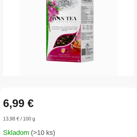
5
hviezdičiek.
6,99 €
Jednotková
13,98 € / 100 g
cena:
Skladom
(>10 ks)