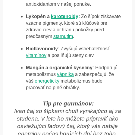
antioxidantom v našej ponuke
.
Lykopén a
karotenoidy
:
Zo šípok získavate
vzácne pigmenty, ktoré sú kľúčové pre
zdravie ciev a ochranu pokožky pred
predčasným
starnutím
.
Bioflavonoidy:
Zvyšujú vstrebateľnosť
vitamínov
a posilňujú steny ciev.
Mangán a organické kyseliny:
Podporujú
metabolizmus
vápnika
a zabezpečujú, že
váš
energetický
metabolizmus bude
pracovať na plné obrátky.
Tip pre gurmánov:
Ivan čaj so šípkami chutí vynikajúco aj za
studena. V lete ho môžete pripraviť ako
osviežujúci ľadový čaj, ktorý vás nabije
energiou počas horúcich dní bez toho,