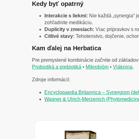
Kedy byť opatrný
Interakcie s liekmi:
Nie každá „synergia“ je
zohľadnite medikáciu.
Duplicity v zmesiach:
Viac prípravkov s ro
Citlivé stavy:
Tehotenstvo, dojčenie, ocho
Kam ďalej na Herbatica
Pre premyslené kombinácie začnite od základov
Probiotiká a prebiotiká
•
Mikrobióm
•
Vláknina
.
Zdroje informácií:
Encyclopaedia Britannica – Synergism (defi
Wagner & Ulrich-Merzenich (Phytomedicine,