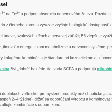
ysel
3+
2+
e
na Fe
a podporí absorpciu nehemového železa. Pozrite si
rín z čierneho korenia
výrazne zvyšuje
biologickú dostupnosť k
 únave, svalových kŕčoch a nervovej záťaži; B6 zlepšuje využit
e „tímovo“ v energetickom metabolizme a nervovom systéme; pr
zy kolagénu; kombinácia je štandard pri kozmetickom aj kĺbovom
knina
živí „dobré“ baktérie, tie tvoria SCFA a podporujú
mikrobi
Pri doplnkoch voľte skôr premyslené produkty než chaotické „stac
aspoň 2–4 týždne), držať sa odporúčaní výrobcu a kombinovať s
zultujte kombinácie s odborníkom.