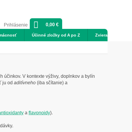
NÁKUPNÝ
0,00 €
Prihlásenie
KOŠÍK
mácnosť
Účinné zložky od A po Z
Zvieratá
No
h účinkov. V kontexte výživy, doplnkov a bylín
ť ju od
aditívneho
(iba sčítanie) a
antioxidanty
a
flavonoidy
).
 dávky.