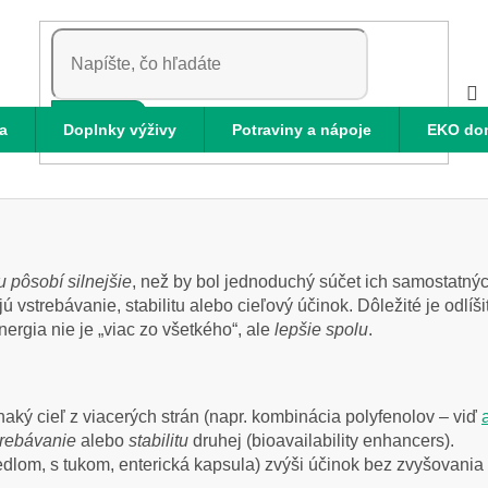
HĽADAŤ
a
Doplnky výživy
Potraviny a nápoje
EKO do
u pôsobí silnejšie
, než by bol jednoduchý súčet ich samostatnýc
 vstrebávanie, stabilitu alebo cieľový účinok. Dôležité je odlíši
rgia nie je „viac zo všetkého“, ale
lepšie spolu
.
aký cieľ z viacerých strán (napr. kombinácia polyfenolov – viď
trebávanie
alebo
stabilitu
druhej (bioavailability enhancers).
dlom, s tukom, enterická kapsula) zvýši účinok bez zvyšovania