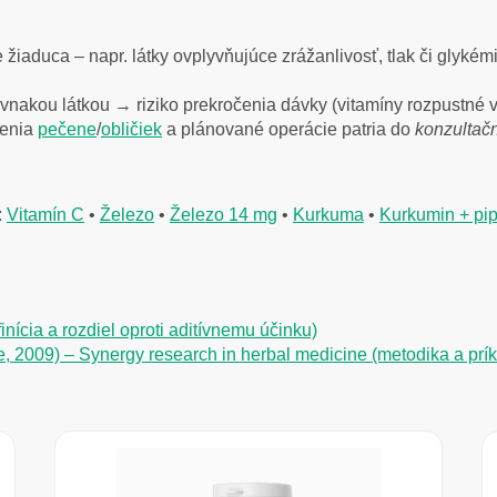
 žiaduca – napr. látky ovplyvňujúce zrážanlivosť, tlak či glyké
vnakou látkou → riziko prekročenia dávky (vitamíny rozpustné v t
renia
pečene
/
obličiek
a plánované operácie patria do
konzultač
:
Vitamín C
•
Železo
•
Železo 14 mg
•
Kurkuma
•
Kurkumin + pip
nícia a rozdiel oproti aditívnemu účinku)
 2009) – Synergy research in herbal medicine (metodika a prík