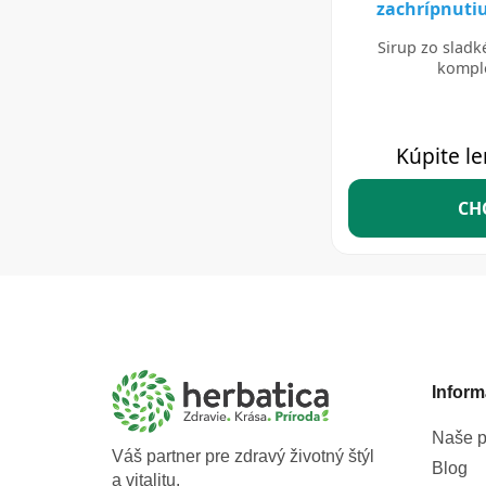
Z
á
p
ä
t
Inform
i
e
Naše p
Váš partner pre zdravý životný štýl
Blog
a vitalitu.