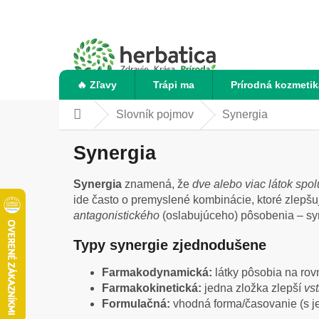
Prejsť
na
obsah
🔥 Zľavy
Trápi ma
Prírodná kozmetik
Slovník pojmov
Synergia
Domov
Synergia
Synergia
znamená, že
dve alebo viac látok spol
ide často o premyslené kombinácie, ktoré zlepšujú
antagonistického
(oslabujúceho) pôsobenia – syne
Typy synergie zjednodušene
Farmakodynamická:
látky pôsobia na rovn
Farmakokinetická:
jedna zložka zlepší
vs
Formulačná:
vhodná forma/časovanie (s je