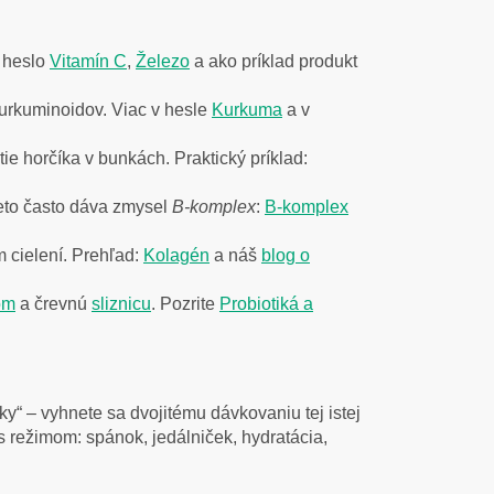
 heslo
Vitamín C
,
Železo
a ako príklad produkt
urkuminoidov. Viac v hesle
Kurkuma
a v
ie horčíka v bunkách. Praktický príklad:
eto často dáva zmysel
B-komplex
:
B-komplex
 cielení. Prehľad:
Kolagén
a náš
blog o
óm
a črevnú
sliznicu
. Pozrite
Probiotiká a
ky“ – vyhnete sa dvojitému dávkovaniu tej istej
 režimom: spánok, jedálniček, hydratácia,