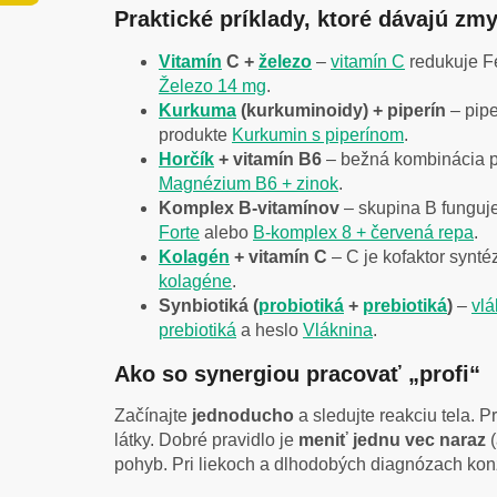
Praktické príklady, ktoré dávajú zm
Vitamín
C +
železo
–
vitamín C
redukuje F
Železo 14 mg
.
Kurkuma
(kurkuminoidy) + piperín
– pipe
produkte
Kurkumin s piperínom
.
Horčík
+ vitamín B6
– bežná kombinácia pri
Magnézium B6 + zinok
.
Komplex B-vitamínov
– skupina B funguj
Forte
alebo
B-komplex 8 + červená repa
.
Kolagén
+ vitamín C
– C je kofaktor synté
kolagéne
.
Synbiotiká (
probiotiká
+
prebiotiká
)
–
vlá
prebiotiká
a heslo
Vláknina
.
Ako so synergiou pracovať „profi“
Začínajte
jednoducho
a sledujte reakciu tela. 
látky. Dobré pravidlo je
meniť jednu vec naraz
(
pohyb. Pri liekoch a dlhodobých diagnózach kon