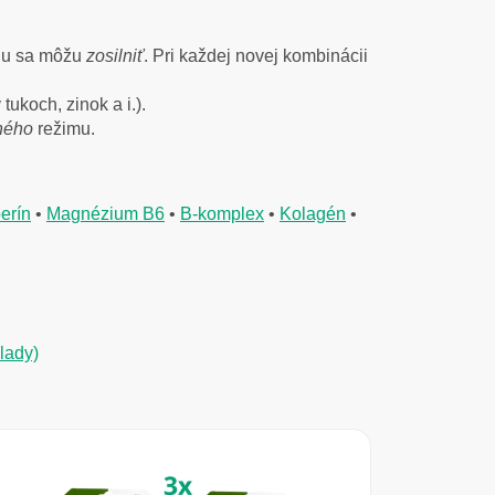
miu sa môžu
zosilniť
. Pri každej novej kombinácii
ukoch, zinok a i.).
ného
režimu.
erín
•
Magnézium B6
•
B-komplex
•
Kolagén
•
lady)