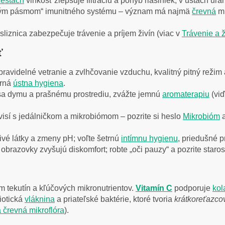
cestách
vlhkosť zlepšuje filtráciu a pohyb riasiniek; v ústach uľ
čným pásmom“ imunitného systému – význam má najmä
črevná
mu
sliznica zabezpečuje trávenie a príjem živín (viac v
Trávenie a 
ť
pravidelné vetranie a zvlhčovanie vzduchu, kvalitný pitný režim 
trná
ústna hygiena
.
 sa dymu a prašnému prostrediu, zvážte jemnú
aromaterapiu
(vi
úvisí s jedálničkom a mikrobiómom – pozrite si heslo
Mikrobióm
a
divé látky a zmeny pH; voľte šetrnú
intímnu hygienu
, priedušné p
obrazovky zvyšujú diskomfort; robte „oči pauzy“ a pozrite staros
kom tekutín a kľúčových mikronutrientov.
Vitamín C
podporuje
kol
biotická
vláknina
a priateľské baktérie, ktoré tvoria
krátkoreťazco
 črevná mikroflóra
).