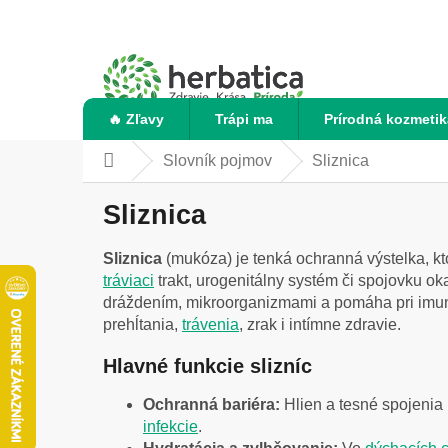
Prejsť
na
obsah
🔥 Zľavy
Trápi ma
Prírodná kozmetik
Slovník pojmov
Sliznica
Domov
Sliznica
Sliznica
(mukóza) je tenká ochranná výstelka, kt
tráviaci
trakt, urogenitálny systém či spojovku oka
dráždením, mikroorganizmami a pomáha pri imunit
prehĺtania,
trávenia
, zrak i intímne zdravie.
Hlavné funkcie slizníc
Ochranná bariéra:
Hlien a tesné spojenia 
infekcie
.