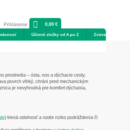
NÁKUPNÝ
0,00 €
Prihlásenie
KOŠÍK
mácnosť
Účinné zložky od A po Z
Zvieratá
No
 prostredia – ústa, nos a dýchacie cesty,
žiava povrch vlhký, chráni pred mechanickým
znica je nevyhnutná pre komfort dýchania,
le
) klesá odolnosť a rastie riziko podráždenia či