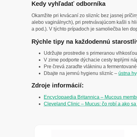
Kedy vyhľadať odborníka
Okamžite pri krvácaní zo slizníc bez jasnej príči
alebo vaginálnych), pri pretrvávajúcom kašli s hl
a pod.). V týchto prípadoch je samoliečba len dop
Rýchle tipy na každodennú starostl
Udržujte prostredie s primeranou vlhkosťou 
V zime podporte dýchacie cesty teplými náp
Pre črevá zaraďte vlákninu a fermentované 
Dbajte na jemnú hygienu slizníc –
ústna h
Zdroje informácií:
Encyclopaedia Britannica – Mucous membr
Cleveland Clinic – Mucus: čo robí a ako sa