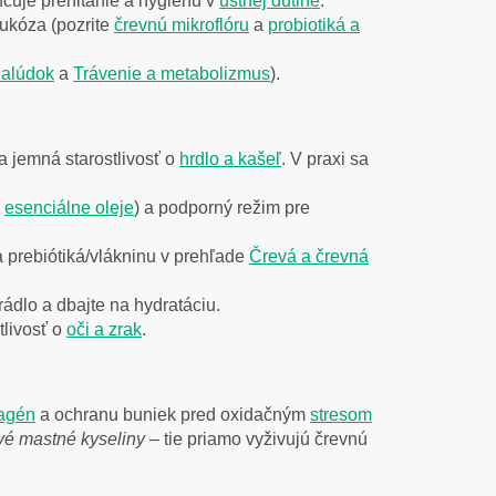
ahčuje prehĺtanie a hygienu v
ústnej dutine
.
kóza (pozrite
črevnú mikroflóru
a
probiotiká a
žalúdok
a
Trávenie a metabolizmus
).
a jemná starostlivosť o
hrdlo a kašeľ
. V praxi sa
ď
esenciálne oleje
) a podporný režim pre
 prebiótiká/vlákninu v prehľade
Črevá a črevná
rádlo a dbajte na hydratáciu.
tlivosť o
oči a zrak
.
agén
a ochranu buniek pred oxidačným
stresom
vé mastné kyseliny
– tie priamo vyživujú črevnú