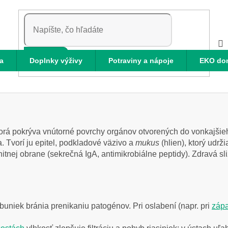
HĽADAŤ
a
Doplnky výživy
Potraviny a nápoje
EKO do
orá pokrýva vnútorné povrchy orgánov otvorených do vonkajšieho
. Tvorí ju epitel, podkladové väzivo a
mukus
(hlien), ktorý udr
nej obrane (sekrečná IgA, antimikrobiálne peptidy). Zdravá sli
buniek bránia prenikaniu patogénov. Pri oslabení (napr. pri
zápa