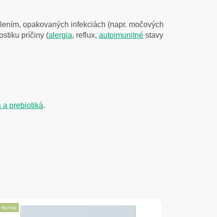
s pálením, opakovaných infekciách (napr. močových
stiku príčiny (
alergia
, reflux,
autoimunitné
stavy
 a prebiotiká
.