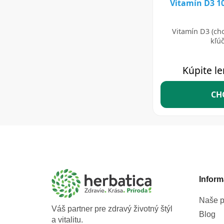
Z
á
p
ä
t
Inform
i
e
Naše p
Váš partner pre zdravý životný štýl
Blog
a vitalitu.