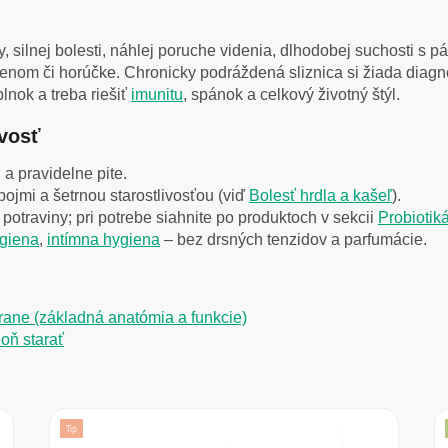
ny, silnej bolesti, náhlej poruche videnia, dlhodobej suchosti 
ienom či horúčke. Chronicky podráždená sliznica si žiada diagno
lnok a treba riešiť
imunitu
, spánok a celkový životný štýl.
ivosť
a pravidelne pite.
ojmi a šetrnou starostlivosťou (viď
Bolesť hrdla a kašeľ
).
potraviny; pri potrebe siahnite po produktoch v sekcii
Probiotiká
ygiena
,
intímna hygiena
– bez drsných tenzidov a parfumácie.
ane (základná anatómia a funkcie)
 oň starať