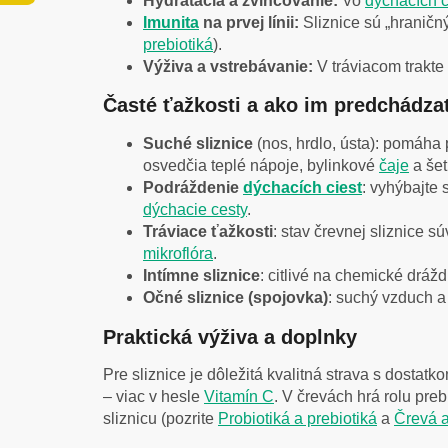
Hydratácia a zvlhčovanie:
Vo
dýchacích 
Imunita
na prvej línii:
Sliznice sú „hrani
prebiotiká
).
Výživa a vstrebávanie:
V tráviacom trakte 
Časté ťažkosti a ako im predchádza
Suché sliznice
(nos, hrdlo, ústa): pomáha 
osvedčia teplé nápoje, bylinkové
čaje
a še
Podráždenie
dýchacích ciest
: vyhýbajte
dýchacie cesty
.
Tráviace ťažkosti
: stav črevnej sliznice s
mikroflóra
.
Intímne sliznice
: citlivé na chemické dráž
Očné sliznice (spojovka)
: suchý vzduch a 
Praktická výživa a doplnky
Pre sliznice je dôležitá kvalitná strava s dostat
– viac v hesle
Vitamín C
. V črevách hrá rolu pre
sliznicu (pozrite
Probiotiká a prebiotiká
a
Črevá a