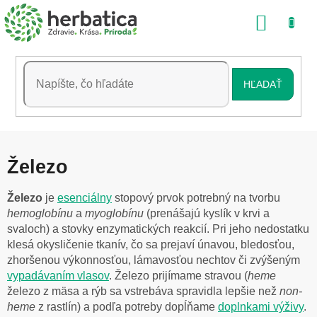
Prejsť
NÁKU
na
obsah
KOŠÍK
HĽADAŤ
Železo
Železo
je
esenciálny
stopový prvok potrebný na tvorbu
hemoglobínu
a
myoglobínu
(prenášajú kyslík v krvi a
svaloch) a stovky enzymatických reakcií. Pri jeho nedostatku
klesá okysličenie tkanív, čo sa prejaví únavou, bledosťou,
zhoršenou výkonnosťou, lámavosťou nechtov či zvýšeným
vypadávaním vlasov
. Železo prijímame stravou (
heme
železo z mäsa a rýb sa vstrebáva spravidla lepšie než
non-
heme
z rastlín) a podľa potreby dopĺňame
doplnkami výživy
.