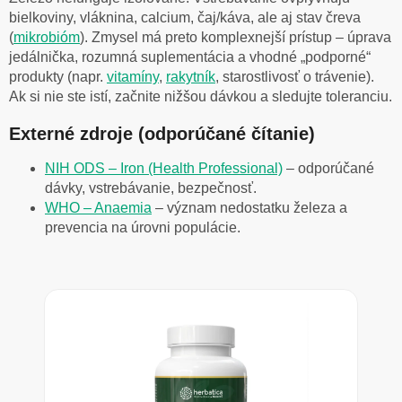
bielkoviny, vláknina, calcium, čaj/káva, ale aj stav čreva
(
mikrobióm
). Zmysel má preto komplexnejší prístup – úprava
jedálnička, rozumná suplementácia a vhodné „podporné“
produkty (napr.
vitamíny
,
rakytník
, starostlivosť o trávenie).
Ak si nie ste istí, začnite nižšou dávkou a sledujte toleranciu.
Externé zdroje (odporúčané čítanie)
NIH ODS – Iron (Health Professional)
– odporúčané
dávky, vstrebávanie, bezpečnosť.
WHO – Anaemia
– význam nedostatku železa a
prevencia na úrovni populácie.