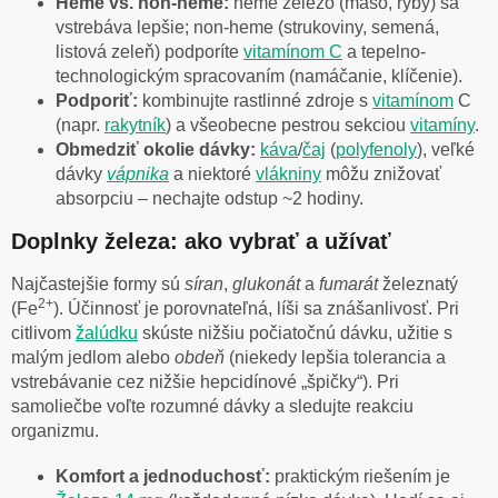
Heme vs. non-heme:
heme železo (mäso, ryby) sa
vstrebáva lepšie; non-heme (strukoviny, semená,
listová zeleň) podporíte
vitamínom C
a tepelno-
technologickým spracovaním (namáčanie, klíčenie).
Podporiť:
kombinujte rastlinné zdroje s
vitamínom
C
(napr.
rakytník
) a všeobecne pestrou sekciou
vitamíny
.
Obmedziť okolie dávky:
káva
/
čaj
(
polyfenoly
), veľké
dávky
vápnika
a niektoré
vlákniny
môžu znižovať
absorpciu – nechajte odstup ~2 hodiny.
Doplnky železa: ako vybrať a užívať
Najčastejšie formy sú
síran
,
glukonát
a
fumarát
železnatý
2+
(Fe
). Účinnosť je porovnateľná, líši sa znášanlivosť. Pri
citlivom
žalúdku
skúste nižšiu počiatočnú dávku, užitie s
malým jedlom alebo
obdeň
(niekedy lepšia tolerancia a
vstrebávanie cez nižšie hepcidínové „špičky“). Pri
samoliečbe voľte rozumné dávky a sledujte reakciu
organizmu.
Komfort a jednoduchosť:
praktickým riešením je