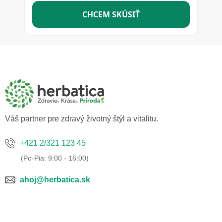
Z
á
p
ä
t
i
e
Váš partner pre zdravý životný štýl a vitalitu.
+421 2/321 123 45
ahoj@herbatica.sk