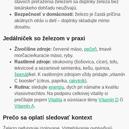
stavoch preťaženia železom sa doplnky železa bez
lekárskeho dohľadu neužívajú.
Bezpečnosť v domácnosti:
železo je častá príčina
akútnych otráv u detí – doplnky skladujte mimo
dosahu.
Jedálniček so železom v praxi
Živočíšne zdroje:
červené mäso,
pečeň
, tmavé
morčacie/kuracie mäso, ryby.
Rastlinné zdroje:
strukoviny (šošovica, cícer), tofu,
tekvicové a sezamové semienka, kešu, quinoa,
špenát
/kel. K rastlinným zdrojom vždy pridajte „vitamín
C booster“ (citrus, paprika,
rakytník
).
Rutina:
sledujte
energiu
, dych pri námahe a kvalitu
vlasov/nechtov. Na podporu celkovej vitality si
prečítajte pojem
Vitalita
a súvisiace témy
Vitamín D
či
Vitamín A
.
Prečo sa oplatí sledovať kontext
Železo nefunguje izolovane. Vstrebávanie ovplyvňujú