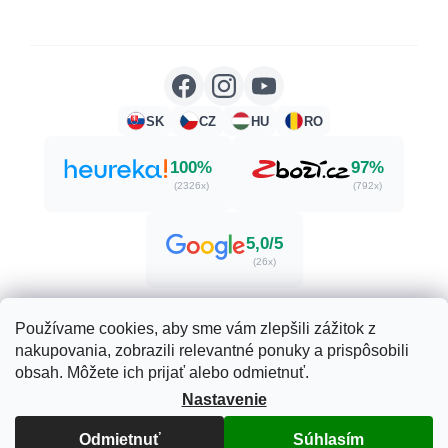
SK
CZ
HU
RO
100%
97%
(2326x)
(792x)
5,0/5
(26x)
Používame cookies, aby sme vám zlepšili zážitok z
nakupovania, zobrazili relevantné ponuky a prispôsobili
Vytvoril Shoptet
obsah. Môžete ich prijať alebo odmietnuť.
Nastavenie
Copyright 2026
Herbatica.sk
. Všetky práva vyhradené.
Odmietnuť
Upraviť nastavenie cookies
Súhlasím