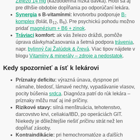
Železo 14 mg
(každodenná nízka dávka). Hodí sa aj
pre dlhšie obdobie dopĺňania po odporúčaní lekára.
Synergia
s B-vitamínmi:
krvotvorbu podporuje
B-
komplex
(folát, B
, B
). Pre psychickú pohodu možno
12
6
pridať
magnézium + B6 + zinok
.
Tráviaci
komfort:
ak vás železo dráždi, pomôže
úprava dávky/načasovania a šetrná podpora
trávenia
,
napr.
bylinný čaj Žalúdok & črevá
. Viac tipov nájdete v
blogu
Vitamíny & minerály – zdroje a nedostatok
.
Kedy spozornieť a ísť k lekárovi
Príznaky deficitu:
výrazná únava, dyspnoe pri
námahe, bledosť, lámavé nechty, vypadávanie vlasov,
pocity búšenia
srdca
. Diagnóza patrí do rúk lekára –
príznaky môžu mať aj iné príčiny.
Rizikové stavy:
silná menštruácia, tehotenstvo,
darcovstvo krvi, celiakia/IBD, po operáciách GIT.
Niekedy je dôležitejšie riešiť
príčinu
strát než len
dopĺňať zásoby.
Kontraindikácie:
pri hemochromatóze a ďalších