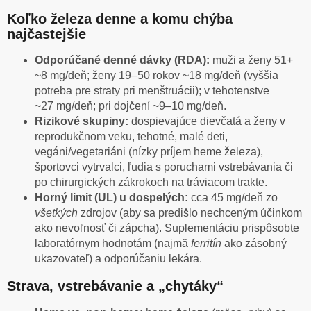
Koľko železa denne a komu chýba
najčastejšie
Odporúčané denné dávky (RDA):
muži a ženy 51+
~8 mg/deň; ženy 19–50 rokov ~18 mg/deň (vyššia
potreba pre straty pri menštruácii); v tehotenstve
~27 mg/deň; pri dojčení ~9–10 mg/deň.
Rizikové skupiny:
dospievajúce dievčatá a ženy v
reprodukčnom veku, tehotné, malé deti,
vegáni/vegetariáni (nízky príjem heme železa),
športovci vytrvalci, ľudia s poruchami vstrebávania či
po chirurgických zákrokoch na tráviacom trakte.
Horný limit (UL) u dospelých:
cca 45 mg/deň zo
všetkých
zdrojov (aby sa predišlo nechceným účinkom
ako nevoľnosť či zápcha). Suplementáciu prispôsobte
laboratórnym hodnotám (najmä
ferritín
ako zásobný
ukazovateľ) a odporúčaniu lekára.
Strava, vstrebávanie a „chytáky“