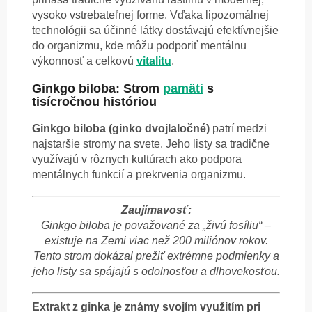
vysoko vstrebateľnej forme. Vďaka lipozomálnej
technológii sa účinné látky dostávajú efektívnejšie
do organizmu, kde môžu podporiť mentálnu
výkonnosť a celkovú
vitalitu
.
Ginkgo biloba: Strom
pamäti
s
tisícročnou históriou
Ginkgo biloba (ginko dvojlaločné)
patrí medzi
najstaršie stromy na svete. Jeho listy sa tradične
využívajú v rôznych kultúrach ako podpora
mentálnych funkcií a prekrvenia organizmu.
Zaujímavosť:
Ginkgo biloba je považované za „živú fosíliu“ –
existuje na Zemi viac než 200 miliónov rokov.
Tento strom dokázal prežiť extrémne podmienky a
jeho listy sa spájajú s odolnosťou a dlhovekosťou.
Extrakt z ginka je známy svojím využitím pri