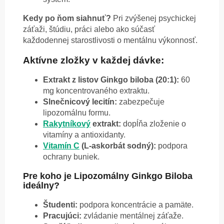
Kedy po ňom siahnuť?
Pri zvýšenej psychickej
záťaži, štúdiu, práci alebo ako súčasť
každodennej starostlivosti o mentálnu výkonnosť.
Aktívne zložky v každej dávke:
Extrakt z listov Ginkgo biloba (20:1):
60
mg koncentrovaného extraktu.
Slnečnicový lecitín:
zabezpečuje
lipozomálnu formu.
Rakytníkový
extrakt:
dopĺňa zloženie o
vitamíny a antioxidanty.
Vitamín C
(L-askorbát sodný):
podpora
ochrany buniek.
Pre koho je Lipozomálny Ginkgo Biloba
ideálny?
Študenti:
podpora koncentrácie a pamäte.
Pracujúci:
zvládanie mentálnej záťaže.