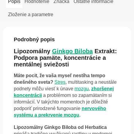
Popis
Hodnotenie
Značka
Ostatné informácie
Zloženie a parametre
Podrobný popis
Lipozomálny
Ginkgo Biloba
Extrakt:
Podpora pamäte, koncentrácie a
mentálnej sviežosti
Máte pocit, že vaša myseľ nestíha tempo
dnešného sveta?
Stres
, multitasking a neustále
podnety môžu viesť k únave
mozgu
,
zhoršenej
koncentrácii
a problémom so zapamätaním si
informácií. V takýchto momentoch je dôležité
podporiť prirodzené fungovanie
nervového
systému a prekrvenie mozgu
.
Lipozomálny Ginkgo Biloba od Herbatica
prináša tradične využívanú rastlinu v modernej,