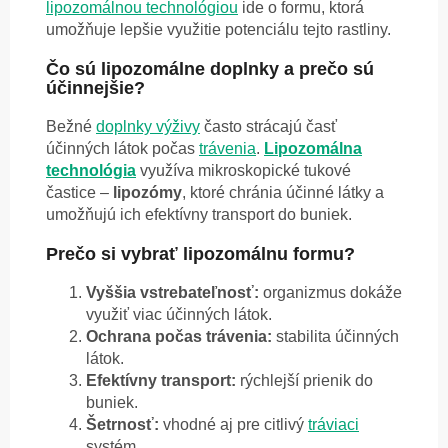
lipozomálnou technológiou
ide o formu, ktorá
umožňuje lepšie využitie potenciálu tejto rastliny.
Čo sú lipozomálne doplnky a prečo sú
účinnejšie?
Bežné
doplnky výživy
často strácajú časť
účinných látok počas
trávenia
.
Lipozomálna
technológia
využíva mikroskopické tukové
častice –
lipozómy
, ktoré chránia účinné látky a
umožňujú ich efektívny transport do buniek.
Prečo si vybrať lipozomálnu formu?
Vyššia vstrebateľnosť:
organizmus dokáže
využiť viac účinných látok.
Ochrana počas trávenia:
stabilita účinných
látok.
Efektívny transport:
rýchlejší prienik do
buniek.
Šetrnosť:
vhodné aj pre citlivý
tráviaci
systém.