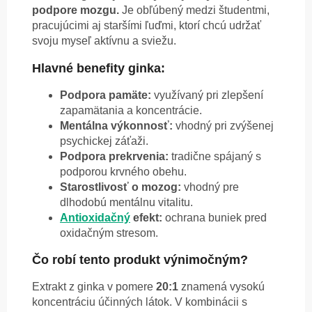
podpore mozgu.
Je obľúbený medzi študentmi,
pracujúcimi aj staršími ľuďmi, ktorí chcú udržať
svoju myseľ aktívnu a sviežu.
Hlavné benefity ginka:
Podpora pamäte:
využívaný pri zlepšení
zapamätania a koncentrácie.
Mentálna výkonnosť:
vhodný pri zvýšenej
psychickej záťaži.
Podpora prekrvenia:
tradične spájaný s
podporou krvného obehu.
Starostlivosť o mozog:
vhodný pre
dlhodobú mentálnu vitalitu.
Antioxidačný
efekt:
ochrana buniek pred
oxidačným stresom.
Čo robí tento produkt výnimočným?
Extrakt z ginka v pomere
20:1
znamená vysokú
koncentráciu účinných látok. V kombinácii s