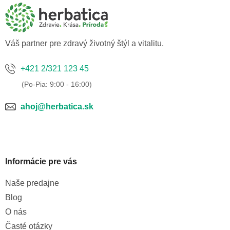
ä
t
i
e
Váš partner pre zdravý životný štýl a vitalitu.
+421 2/321 123 45
ahoj@herbatica.sk
Informácie pre vás
Naše predajne
Blog
O nás
Časté otázky