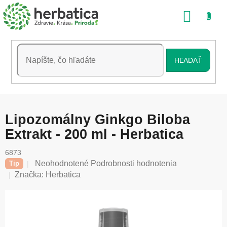
Prejsť
NÁKU
na
obsah
KOŠÍK
HĽADAŤ
Lipozomálny Ginkgo Biloba
Extrakt - 200 ml - Herbatica
6873
Priemerné
Neohodnotené
Podrobnosti hodnotenia
Tip
hodnotenie
Značka:
Herbatica
produktu
je
0,0
z