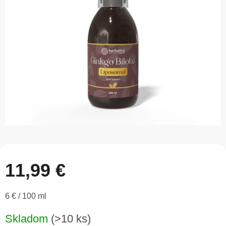
5
hviezdičiek.
11,99 €
Jednotková
6 € / 100 ml
cena:
Skladom
(>10 ks)