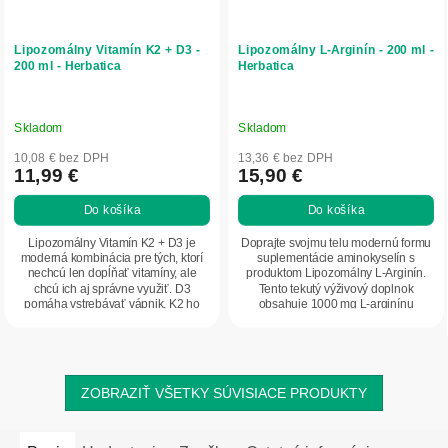
Lipozomálny Vitamín K2 + D3 -
Lipozomálny L-Arginín - 200 ml -
200 ml - Herbatica
Herbatica
Skladom
Skladom
10,08 € bez DPH
13,36 € bez DPH
11,99 €
15,90 €
Do košíka
Do košíka
Lipozomálny Vitamín K2 + D3 je
Doprajte svojmu telu modernú formu
moderná kombinácia pre tých, ktorí
suplementácie aminokyselín s
nechcú len dopĺňať vitamíny, ale
produktom Lipozomálny L-Arginín.
chcú ich aj správne využiť. D3
Tento tekutý výživový doplnok
pomáha vstrebávať vápnik, K2 ho
obsahuje 1000 mg L-arginínu
presmeruje tam,...
hydrochloridu (HCl) v...
ZOBRAZIŤ VŠETKY SÚVISIACE PRODUKTY