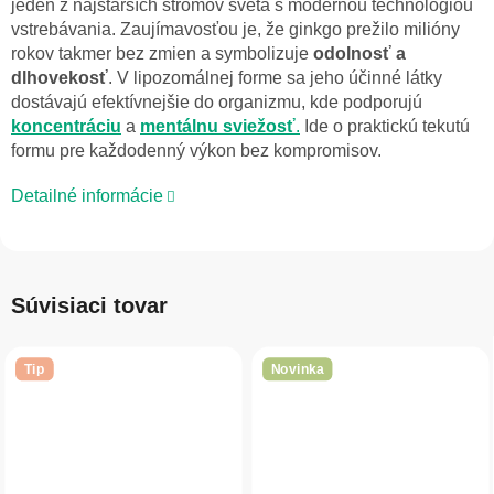
jeden z najstarších stromov sveta s modernou technológiou
vstrebávania. Zaujímavosťou je, že ginkgo prežilo milióny
rokov takmer bez zmien a symbolizuje
odolnosť a
dlhovekosť
. V lipozomálnej forme sa jeho účinné látky
dostávajú efektívnejšie do organizmu, kde podporujú
koncentráciu
a
mentálnu
sviežosť
.
Ide o praktickú tekutú
formu pre každodenný výkon bez kompromisov.
Detailné informácie
Súvisiaci tovar
Tip
Novinka