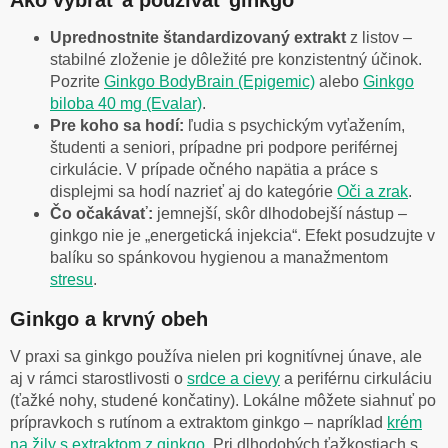
Uprednostnite štandardizovaný extrakt
z listov –
stabilné zloženie je dôležité pre konzistentný účinok.
Pozrite
Ginkgo BodyBrain (Epigemic)
alebo
Ginkgo
biloba 40 mg (Evalar)
.
Pre koho sa hodí:
ľudia s psychickým vyťažením,
študenti a seniori, prípadne pri podpore periférnej
cirkulácie. V prípade očného napätia a práce s
displejmi sa hodí nazrieť aj do kategórie
Oči a zrak
.
Čo očakávať:
jemnejší, skôr dlhodobejší nástup –
ginkgo nie je „energetická injekcia“. Efekt posudzujte v
balíku so spánkovou hygienou a manažmentom
stresu
.
Ginkgo a krvný obeh
V praxi sa ginkgo používa nielen pri kognitívnej únave, ale
aj v rámci starostlivosti o
srdce a cievy
a periférnu cirkuláciu
(ťažké nohy, studené končatiny). Lokálne môžete siahnuť po
prípravkoch s rutínom a extraktom ginkgo – napríklad
krém
na žily s extraktom z ginkgo
. Pri dlhodobých ťažkostiach s