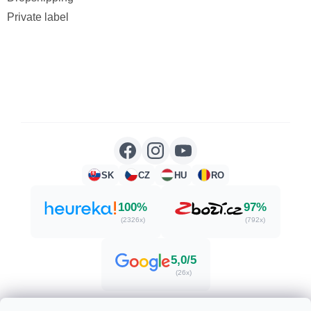
Private label
SK
CZ
HU
RO
100%
97%
(2326x)
(792x)
5,0/5
(26x)