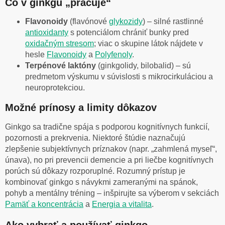
Čo v ginkgu „pracuje“
Flavonoidy
(flavónové
glykozidy
) – silné rastlinné
antioxidanty
s potenciálom chrániť bunky pred
oxidačným stresom
; viac o skupine látok nájdete v
hesle
Flavonoidy
a
Polyfenoly
.
Terpénové laktóny
(ginkgolidy, bilobalid) – sú
predmetom výskumu v súvislosti s mikrocirkuláciou a
neuroprotekciou.
Možné prínosy a limity dôkazov
Ginkgo sa tradične spája s podporou kognitívnych funkcií,
pozornosti a prekrvenia. Niektoré štúdie naznačujú
zlepšenie subjektívnych príznakov (napr. „zahmlená myseľ“,
únava), no pri prevencii demencie a pri liečbe kognitívnych
porúch sú dôkazy rozporuplné. Rozumný prístup je
kombinovať ginkgo s návykmi zameranými na spánok,
pohyb a mentálny tréning – inšpirujte sa výberom v sekciách
Pamäť a koncentrácia
a
Energia a vitalita
.
Ako vybrať a používať ginkgo