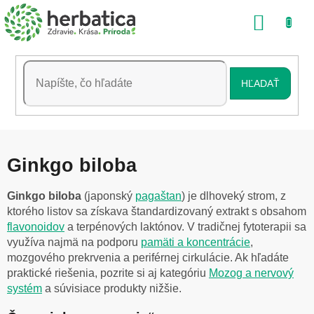
Prejsť
NÁKU
na
obsah
KOŠÍK
HĽADAŤ
Ginkgo biloba
Ginkgo biloba
(japonský
pagaštan
) je dlhoveký strom, z
ktorého listov sa získava štandardizovaný extrakt s obsahom
flavonoidov
a terpénových laktónov. V tradičnej fytoterapii sa
využíva najmä na podporu
pamäti a koncentrácie
,
mozgového prekrvenia a periférnej cirkulácie. Ak hľadáte
praktické riešenia, pozrite si aj kategóriu
Mozog a nervový
systém
a súvisiace produkty nižšie.