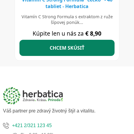
Z
á
p
ä
t
i
e
Váš partner pre zdravý životný štýl a vitalitu.
+421 2/321 123 45