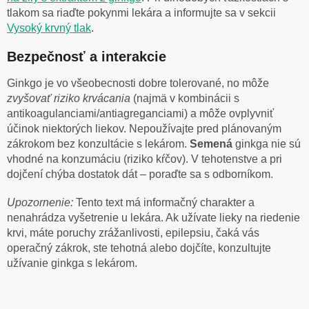
tlakom sa riaďte pokynmi lekára a informujte sa v sekcii
Vysoký krvný tlak
.
Bezpečnosť a interakcie
Ginkgo je vo všeobecnosti dobre tolerované, no môže
zvyšovať riziko krvácania
(najmä v kombinácii s
antikoagulanciami/antiagreganciami) a môže ovplyvniť
účinok niektorých liekov. Nepoužívajte pred plánovaným
zákrokom bez konzultácie s lekárom.
Semená
ginkga nie sú
vhodné na konzumáciu (riziko kŕčov). V tehotenstve a pri
dojčení chýba dostatok dát – poraďte sa s odborníkom.
Upozornenie:
Tento text má informačný charakter a
nenahrádza vyšetrenie u lekára. Ak užívate lieky na riedenie
krvi, máte poruchy zrážanlivosti, epilepsiu, čaká vás
operačný zákrok, ste tehotná alebo dojčíte, konzultujte
užívanie ginkga s lekárom.