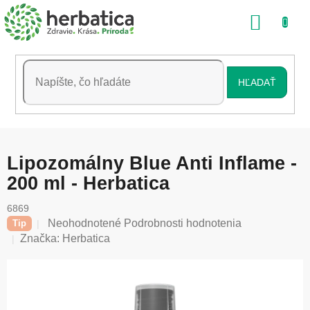
Prejsť
NÁKU
na
obsah
KOŠÍK
HĽADAŤ
Lipozomálny Blue Anti Inflame -
200 ml - Herbatica
6869
Priemerné
Neohodnotené
Podrobnosti hodnotenia
Tip
hodnotenie
Značka:
Herbatica
produktu
je
0,0
z