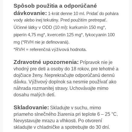
Spôsob použitia a odporúčané
dávkovanie:
1-krát denne 10 ml. Pridať do pohára
vody alebo inej tekutiny. Pred použitím pretrepať.
Účinné látky v ODD (10 ml): kurkumín 150 mg*,
piperín 4,75 mg*, kvercetín 125 mg*, fykocyanín 100
mg (*RVH nie je definovaná).
*RVH = referenčná výživová hodnota.
Zdravotné upozornenia:
Prípravok nie je
vhodný pre deti a osoby do 18 rokov, pre tehotné a
dojčiace ženy. Neprekračujte odporúčanú dennú
dávku. Výživový doplnok sa nesmie používať ako
náhrada rozmanitej stravy. Uchovávajte mimo
dosahu malých detí.
Skladovanie:
Skladujte v suchu, mimo
priameho slnečného žiarenia pri teplote 6 – 25 °C.
Nevystavujte mrazu a vlhkosti. Po otvorení
skladujte v chladničke a spotrebujte do 30 dní.