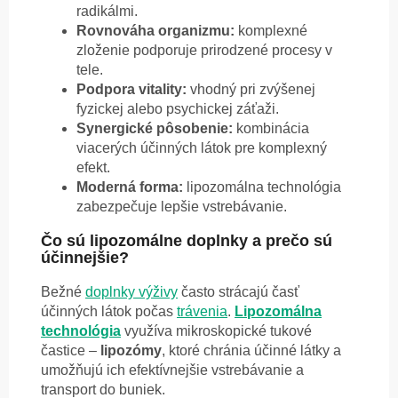
radikálmi.
Rovnováha organizmu:
komplexné
zloženie podporuje prirodzené procesy v
tele.
Podpora vitality:
vhodný pri zvýšenej
fyzickej alebo psychickej záťaži.
Synergické pôsobenie:
kombinácia
viacerých účinných látok pre komplexný
efekt.
Moderná forma:
lipozomálna technológia
zabezpečuje lepšie vstrebávanie.
Čo sú lipozomálne doplnky a prečo sú
účinnejšie?
Bežné
doplnky výživy
často strácajú časť
účinných látok počas
trávenia
.
Lipozomálna
technológia
využíva mikroskopické tukové
častice –
lipozómy
, ktoré chránia účinné látky a
umožňujú ich efektívnejšie vstrebávanie a
transport do buniek.