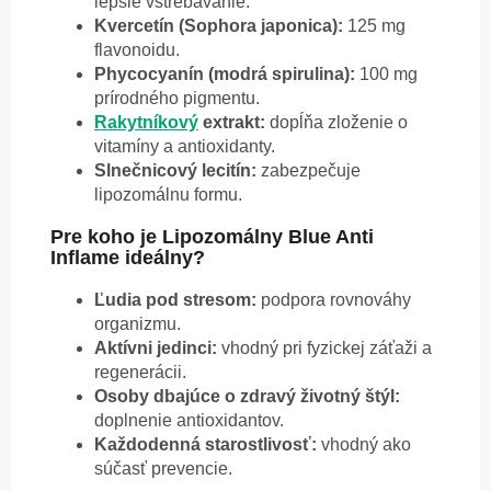
lepšie vstrebávanie.
Kvercetín (Sophora japonica):
125 mg
flavonoidu.
Phycocyanín (modrá spirulina):
100 mg
prírodného pigmentu.
Rakytníkový
extrakt:
dopĺňa zloženie o
vitamíny a antioxidanty.
Slnečnicový lecitín:
zabezpečuje
lipozomálnu formu.
Pre koho je Lipozomálny Blue Anti
Inflame ideálny?
Ľudia pod stresom:
podpora rovnováhy
organizmu.
Aktívni jedinci:
vhodný pri fyzickej záťaži a
regenerácii.
Osoby dbajúce o zdravý životný štýl:
doplnenie antioxidantov.
Každodenná starostlivosť:
vhodný ako
súčasť prevencie.