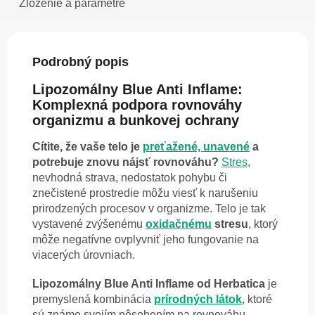
Zloženie a parametre
Podrobný popis
Lipozomálny Blue Anti Inflame:
Komplexná podpora rovnováhy
organizmu a bunkovej ochrany
Cítite, že vaše telo je
preťažené, unavené
a
potrebuje znovu nájsť rovnováhu?
Stres
,
nevhodná strava, nedostatok pohybu či
znečistené prostredie môžu viesť k narušeniu
prirodzených procesov v organizme. Telo je tak
vystavené zvýšenému
oxidačnému
stresu
, ktorý
môže negatívne ovplyvniť jeho fungovanie na
viacerých úrovniach.
Lipozomálny Blue Anti Inflame od Herbatica
je
premyslená kombinácia
prírodných látok
, ktoré
sú známe svojím pôsobením na rovnováhu