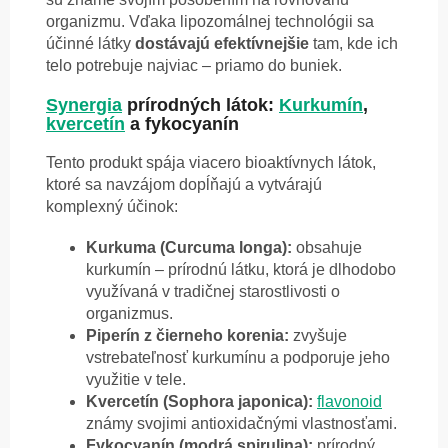
organizmu. Vďaka lipozomálnej technológii sa
účinné látky
dostávajú
efektívnejšie
tam, kde ich
telo potrebuje najviac – priamo do buniek.
Synergia
prírodných látok:
Kurkumín
,
kvercetín
a fykocyanín
Tento produkt spája viacero bioaktívnych látok,
ktoré sa navzájom dopĺňajú a vytvárajú
komplexný účinok:
Kurkuma (Curcuma longa):
obsahuje
kurkumín – prírodnú látku, ktorá je dlhodobo
využívaná v tradičnej starostlivosti o
organizmus.
Piperín z čierneho korenia:
zvyšuje
vstrebateľnosť kurkumínu a podporuje jeho
využitie v tele.
Kvercetín (Sophora japonica):
flavonoid
známy svojimi antioxidačnými vlastnosťami.
Fykocyanín (modrá spirulina):
prírodný