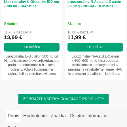
Lipozomálny L‑Glutatión 500 mg
Lipozomálny N‑Acetyl L‑Cysteín
- 200 ml - Herbatica
600 mg - 200 ml - Herbatica
Skladom
Skladom
11,76 € bez DPH
10,08 € bez DPH
13,99 €
11,99 €
Do košíka
Do košíka
Lipozomálny L-Glutatión 500 mg od
Lipozomálny N-Acetyl L-Cysteín
Herbatica je prémiový antioxidant pre
(NAC) 600 mg je silná podpora
podporu detoxikácie a bunkovej
detoxikácie a ochrany buniek v
ochrany. Vďaka lipozomálnej
maximálne vstrebateľnej forme. NAC
technológii sa vstrebáva výrazne
je prekurzor glutatiónu – jedného z...
efektívnejšie...
ZOBRAZIŤ VŠETKY SÚVISIACE PRODUKTY
Popis
Hodnotenie
Značka
Ostatné informácie