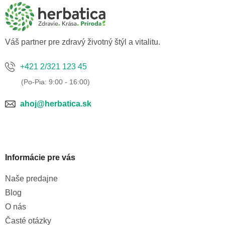
ä
t
i
e
Váš partner pre zdravý životný štýl a vitalitu.
+421 2/321 123 45
ahoj@herbatica.sk
Informácie pre vás
Naše predajne
Blog
O nás
Časté otázky