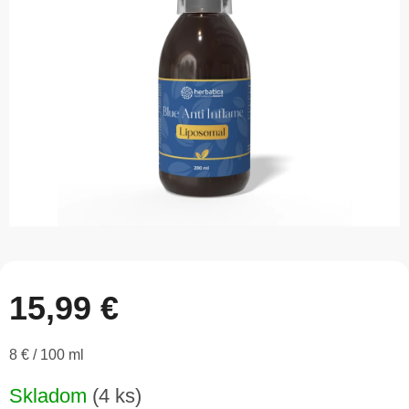
5
hviezdičiek.
15,99 €
Jednotková
8 € / 100 ml
cena:
Skladom
(4 ks)