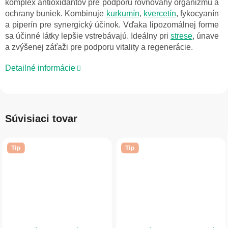
komplex antioxidantov pre podporu rovnováhy organizmu a
ochrany buniek. Kombinuje
kurkumín
,
kvercetín
, fykocyanín
a piperín pre synergický účinok. Vďaka lipozomálnej forme
sa účinné látky lepšie vstrebávajú. Ideálny pri
strese
, únave
a zvýšenej záťaži pre podporu vitality a regenerácie.
Detailné informácie
Súvisiaci tovar
Tip
Tip