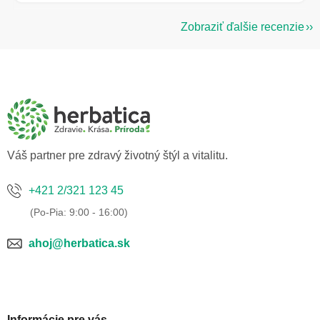
Zobraziť ďalšie recenzie
Z
á
p
ä
t
i
e
Váš partner pre zdravý životný štýl a vitalitu.
+421 2/321 123 45
ahoj@herbatica.sk
Informácie pre vás