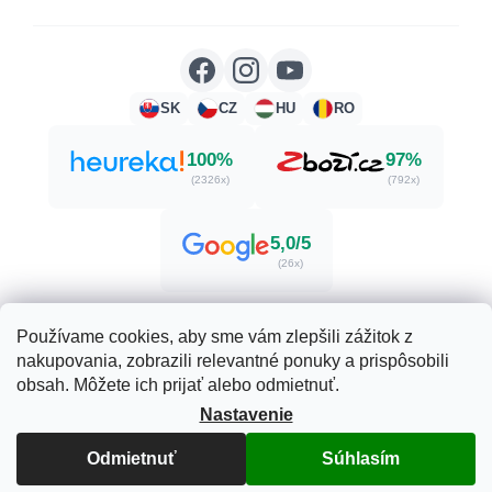
SK
CZ
HU
RO
100%
97%
(2326x)
(792x)
5,0/5
(26x)
Používame cookies, aby sme vám zlepšili zážitok z
nakupovania, zobrazili relevantné ponuky a prispôsobili
Vytvoril Shoptet
obsah. Môžete ich prijať alebo odmietnuť.
Nastavenie
Copyright 2026
Herbatica.sk
. Všetky práva vyhradené.
Upraviť nastavenie cookies
Odmietnuť
Súhlasím