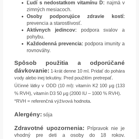
Ľudí s nedostatkom vitamínu D:
najmä v
zimných mesiacoch.
Osoby podporujúce zdravie kostí:
prevencia a starostlivosť.
Aktívnych jedincov:
podpora svalov a
pohybu.
Každodenná prevencia:
podpora imunity a
rovnováhy.
Spôsob použitia a odporúčané
dávkovanie:
1-krát denne 10 ml. Pridať do pohára
vody alebo inej tekutiny. Pred použitím pretrepať.
Účinné látky v ODD (10 ml): vitamín K2 100 μg (133
% RVH), vitamín D3 50 μg (2000 IU – 1000 % RVH).
*RVH = referenčná výživová hodnota.
Alergény:
sója
Zdravotné upozornenia:
Prípravok nie je
vhodný pre deti a osoby do 18 rokov.