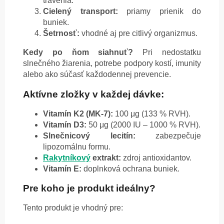
trávenia.
Cielený transport:
priamy prienik do
buniek.
Šetrnosť:
vhodné aj pre citlivý organizmus.
Kedy po ňom siahnuť?
Pri nedostatku
slnečného žiarenia, potrebe podpory kostí, imunity
alebo ako súčasť každodennej prevencie.
Aktívne zložky v každej dávke:
Vitamín K2 (MK-7):
100 μg (133 % RVH).
Vitamín D3:
50 μg (2000 IU – 1000 % RVH).
Slnečnicový lecitín:
zabezpečuje
lipozomálnu formu.
Rakytníkový
extrakt:
zdroj antioxidantov.
Vitamín E:
doplnková ochrana buniek.
Pre koho je produkt ideálny?
Tento produkt je vhodný pre: