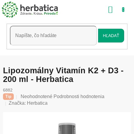
Prejsť
NÁKU
na
obsah
KOŠÍK
HĽADAŤ
Lipozomálny Vitamín K2 + D3 -
200 ml - Herbatica
6882
Priemerné
Neohodnotené
Podrobnosti hodnotenia
Tip
hodnotenie
Značka:
Herbatica
produktu
je
0,0
z