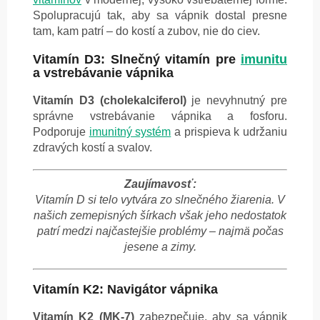
Spolupracujú tak, aby sa vápnik dostal presne
tam, kam patrí – do kostí a zubov, nie do ciev.
Vitamín D3: Slnečný vitamín pre
imunitu
a vstrebávanie vápnika
Vitamín D3 (cholekalciferol)
je nevyhnutný pre
správne vstrebávanie vápnika a fosforu.
Podporuje
imunitný systém
a prispieva k udržaniu
zdravých kostí a svalov.
Zaujímavosť:
Vitamín D si telo vytvára zo slnečného žiarenia. V
našich zemepisných šírkach však jeho nedostatok
patrí medzi najčastejšie problémy – najmä počas
jesene a zimy.
Vitamín K2: Navigátor vápnika
Vitamín K2 (MK-7)
zabezpečuje, aby sa vápnik