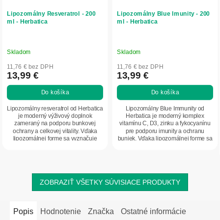
Lipozomálny Resveratrol - 200
Lipozomálny Blue Imunity - 200
ml - Herbatica
ml - Herbatica
Skladom
Skladom
11,76 € bez DPH
11,76 € bez DPH
13,99 €
13,99 €
Do košíka
Do košíka
Lipozomálny resveratrol od Herbatica
Lipozomálny Blue Immunity od
je moderný výživový doplnok
Herbatica je moderný komplex
zameraný na podporu bunkovej
vitamínu C, D3, zinku a fykocyanínu
ochrany a celkovej vitality. Vďaka
pre podporu imunity a ochranu
lipozomálnej forme sa vyznačuje
buniek. Vďaka lipozomálnej forme sa
vysokou...
účinné látky...
ZOBRAZIŤ VŠETKY SÚVISIACE PRODUKTY
Popis
Hodnotenie
Značka
Ostatné informácie