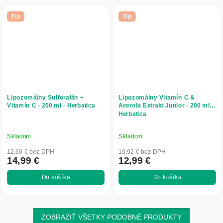
Tip
Tip
Lipozomálny Sulforafán +
Lipozomálny Vitamín C &
Vitamín C - 200 ml - Herbatica
Acerola Extrakt Junior - 200 ml -
Herbatica
Skladom
Skladom
12,60 € bez DPH
10,92 € bez DPH
14,99 €
12,99 €
Do košíka
Do košíka
ZOBRAZIŤ VŠETKY PODOBNÉ PRODUKTY