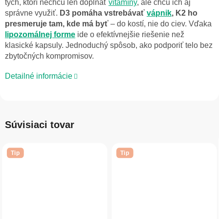
tých, ktorí nechcú len dopĺňať
vitamíny
, ale chcú ich aj
správne využiť.
D3 pomáha vstrebávať
vápnik
, K2 ho
presmeruje tam, kde má byť
– do kostí, nie do ciev. Vďaka
lipozomálnej forme
ide o efektívnejšie riešenie než
klasické kapsuly. Jednoduchý spôsob, ako podporiť telo bez
zbytočných kompromisov.
Detailné informácie
Súvisiaci tovar
Tip
Tip