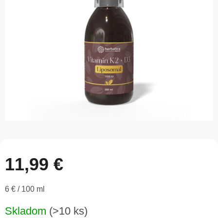
5
hviezdičiek.
11,99 €
Jednotková
6 € / 100 ml
cena:
Skladom
(>10 ks)