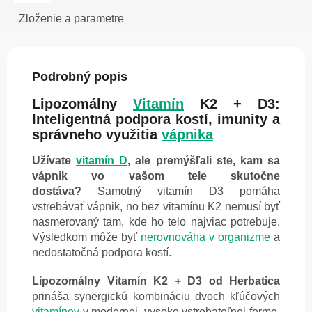
Zloženie a parametre
Podrobný popis
Lipozomálny
Vitamín
K2 + D3:
Inteligentná podpora kostí, imunity a
správneho využitia
vápnika
Užívate
vitamín D
, ale premýšľali ste, kam sa
vápnik vo vašom tele skutočne
dostáva?
Samotný vitamín D3 pomáha
vstrebávať vápnik, no bez vitamínu K2 nemusí byť
nasmerovaný tam, kde ho telo najviac potrebuje.
Výsledkom môže byť
nerovnováha v organizme
a
nedostatočná podpora kostí.
Lipozomálny Vitamín K2 + D3 od Herbatica
prináša synergickú kombináciu dvoch kľúčových
vitamínov
v modernej, vysoko vstrebateľnej forme.