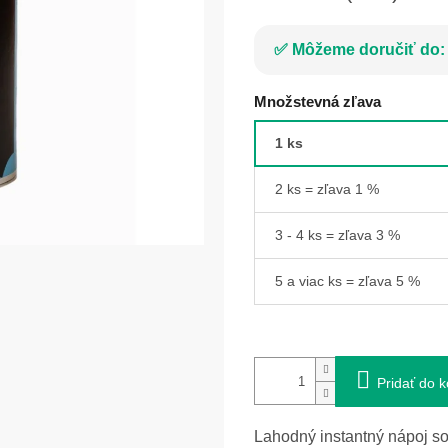
Môžeme doručiť do:
Množstevná zľava
1 ks
2 ks = zľava 1 %
3 - 4 ks = zľava 3 %
5 a viac ks = zľava 5 %
Pridať do k
Lahodný instantný nápoj so