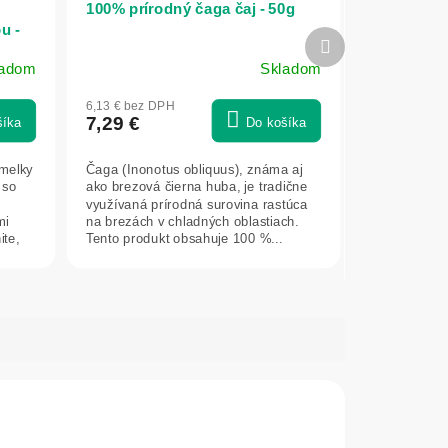
100% prírodný čaga čaj - 50g
u -
Ďalší
produkt
ladom
Skladom
Priemerné
hodnotenie
6,13 € bez DPH
produktu
7,29 €
šíka
Do košíka
je
5,0
amelky
Čaga (Inonotus obliquus), známa aj
z
 so
ako brezová čierna huba, je tradične
5
využívaná prírodná surovina rastúca
hviezdičiek.
mi
na brezách v chladných oblastiach.
ite,
Tento produkt obsahuje 100 %...