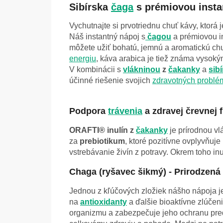
Sibírska
čaga
s prémiovou inst
Vychutnajte si prvotriednu chuť kávy, ktorá 
Náš instantný nápoj s
čagou
a prémiovou i
môžete užiť bohatú, jemnú a aromatickú chu
energiu
, káva arabica je tiež známa vyso
V kombinácii s
vlákninou
z
čakanky
a
sib
účinné riešenie svojich
zdravotných problé
Podpora
trávenia
a zdravej črevnej f
ORAFTI® inulín z
čakanky
je prírodnou vl
za
prebiotikum
, ktoré pozitívne ovplyvňu
vstrebávanie živín z potravy. Okrem toho in
Chaga (ryšavec šikmý) - Prirodzen
Jednou z kľúčových zložiek nášho nápoja 
na
antioxidanty
a ďalšie bioaktívne zlúčeni
organizmu a zabezpečuje jeho ochranu pred