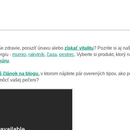
še zdravie, poraziť únavu alebo
získať
vitalitu
? Pozrite si aj na
rgiu -
mumio
,
rakytník
,
čaga
,
pestrec
. Vyberte si produkt, ktorý
kúru
.
š článok na blogu
,
v ktorom nájdete pár overených tipov, ako po
môcť vašej pečeni?