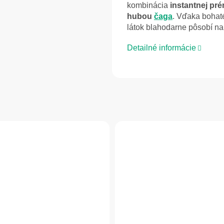
kombinácia
instantnej pr
hubou
čaga
. Vďaka boha
látok blahodarne pôsobí n
Detailné informácie