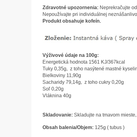
Zdravotné upozornenia:
Neprekračujte od
Nepoužívajte pri individuálnej neznášanlivost
Produkt obsahuje kofeín.
Výživové údaje na 100g:
Energetická hodnota 1561 KJ/367kcal
Tuky 0,35g, z toho nasýtené mastné kyseli
Bielkoviny 11,90g
Sacharidy 79,14g, z toho cukry 0,20g
Soľ 0,20g
Vláknina 40g
Skladovanie:
Skladujte na tmavom mieste, 
Obsah balenia/Objem:
125g ( tubus )