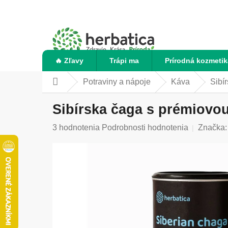
Prejsť
na
obsah
🔥 Zľavy
Trápi ma
Prírodná kozmetik
Potraviny a nápoje
Káva
Sibí
Domov
Sibírska čaga s prémiovou
Priemerné
3 hodnotenia
Podrobnosti hodnotenia
Značka
hodnotenie
produktu
je
5,0
z
5
hviezdičiek.