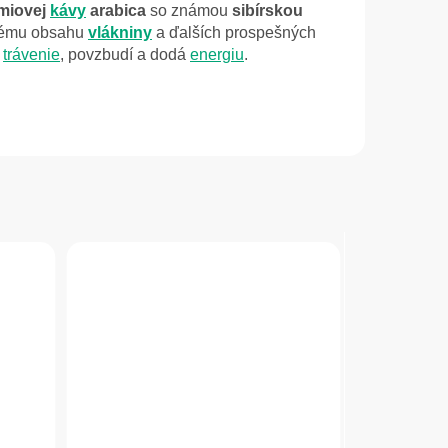
émiovej
kávy
arabica
so známou
sibírskou
tému obsahu
vlákniny
a ďalších prospešných
a
trávenie
, povzbudí a dodá
energiu
.