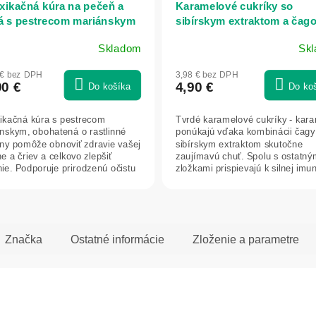
xikačná kúra na pečeň a
Karamelové cukríky so
á s pestrecom mariánskym
sibírskym extraktom a čago
ou dvoch vláknin, 600g -
6ks/19g - ELEO
Skladom
Sk
atica
merné
otenie
 € bez DPH
3,98 € bez DPH
uktu
90 €
4,90 €
Do košíka
Do ko
ikačná kúra s pestrecom
Tvrdé karamelové cukríky - kar
nskym, obohatená o rastlinné
ponúkajú vďaka kombinácii čagy
iny pomôže obnoviť zdravie vašej
sibírskym extraktom skutočne
dičiek.
e a čriev a celkovo zlepšiť
zaujímavú chuť. Spolu s ostatný
nie. Podporuje prirodzenú očistu
zložkami prispievajú k silnej imun
sú...
Značka
Ostatné informácie
Zloženie a parametre