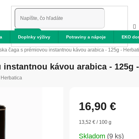
HĽADAŤ
a
Doplnky výživy
Potraviny a nápoje
EKO do
rska čaga s prémiovou instantnou kávou arabica - 125g - Herbat
 instantnou kávou arabica - 125g -
:
Herbatica
16,90 €
Jednotková
13,52 € / 100 g
cena:
Skladom
(9 ks)