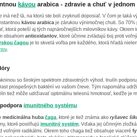
antnou
kávou
arabica - zdravie a chuť v jednom 
je iná než tá, na ktorú ste boli zvyknutí doposiaľ. V čom je taká
nstantnou
kávou arabica
je zárukou výnimočnej chuti. So 70% p
ť, ktorá poteší aj tých najnáročnejších milovníkov kávy. Okrem
kým obsahom
antioxidantov
, ktoré účinne zvládajú boj proti vo
írskou čagou
je to skvelá voľba pre každého, ktorá hľadá nielen
mov
.
lóry
ákninou so širokým spektrom zdravotných výhod. Inulín podpor
je rast prospešných baktérií vo vašom čreve. Tým napomáha udr
ulín tiež môže udržiavať optimálnu telesnú hmotnosť, keďže je m
á podpora
imunitného systému
je
medicinálna huba
čaga
, ktoré je tiež známa ako
ryšavec ši
ny, ktoré posilňujú
imunitný systém
. Vďaka jej účinným zložk
 voľnými radikálmi. Okrem toho chaga tiež obsahuje viaceré
fy