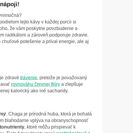
nápoji!
 výnimočná?
odielom tejto kávy v každej porcii si
 toho, že vám poskytne povzbudenie a
ľným radikálom a zároveň podporuje zdravie.
 chuťové potešenie a príval energie, ale aj
uje zdravé
trávenie
, pretože je považovaný
žiavať
rovnováhu črevnej flóry
a zlepšuje
enej kalorický ako iné sacharidy.
kmý
. Chaga je prírodná huba, ktorá je bohatá
ám blahodarne vplýva na obranyschopnosť
tonutrienty
, ktoré môžu prispievať k