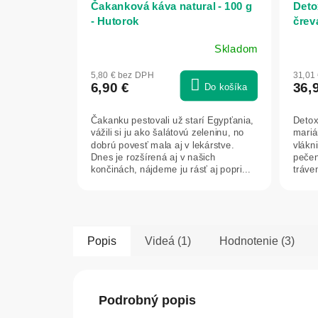
Čakanková káva natural - 100 g
Deto
- Hutorok
črev
a sil
Skladom
Herb
Priemerné
Prie
hodnotenie
hodn
5,80 € bez DPH
31,01
produktu
prod
6,90 €
36,
Do košíka
je
je
5,0
5,0
Čakanku pestovali už starí Egypťania,
Detox
z
z
vážili si ju ako šalátovú zeleninu, no
mariá
5
5
dobrú povesť mala aj v lekárstve.
vlákn
hviezdičiek.
hviez
Dnes je rozšírená aj v našich
pečen
končinách, nájdeme ju rásť aj popri...
tráve
tela...
Popis
Videá (1)
Hodnotenie (3)
Podrobný popis