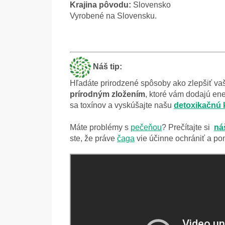
Krajina pôvodu:
Slovensko
Vyrobené na Slovensku.
Náš tip:
Hľadáte prirodzené spôsoby ako zlepšiť va
prírodným zložením
, ktoré
vám dodajú ene
sa toxínov a vyskúšajte našu
detoxikačnú 
Máte problémy s
pečeňou
? Prečítajte si
ná
ste, že práve
čaga
vie účinne ochrániť a po