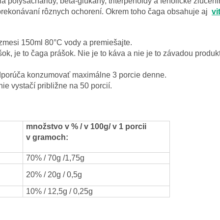
 polysacharidy, beta-glukány, triterpenoidy a fenolické zlúčenin
prekonávaní rôznych ochorení. Okrem toho čaga obsahuje aj
vi
u zmesi 150ml 80°C vody a premiešajte.
k, je to čaga prášok. Nie je to káva a nie je to závadou produk
porúča konzumovať maximálne 3 porcie denne.
ie vystačí približne na 50 porcií.
množstvo v
% / v 100g/ v 1 porcii
v gramoch:
70% / 70g /1,75g
20% / 20g / 0,5g
10% / 12,5g / 0,25g