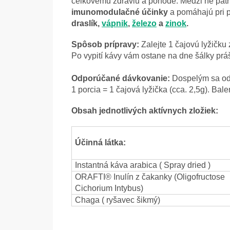
celkovému zdraviu a pohode. Medzi ne patria
imunomodulačné účinky
a pomáhajú pri 
draslík,
vápnik
,
železo
a
zinok
.
Spôsob prípravy:
Zalejte 1 čajovú lyžičk
Po vypití kávy vám ostane na dne šálky prášo
O
dporúčané dávkovanie:
Dospelým sa od
1 porcia = 1 čajová lyžička (cca. 2,5g). Balen
Obsah jednotlivých aktívnych zložiek:
Účinná látka:
Instantná káva arabica ( Spray dried )
ORAFTI® Inulín z čakanky (Oligofructose
Cichorium Intybus)
Chaga ( ryšavec šikmý)