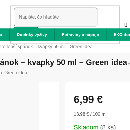
HĽADAŤ
a
Doplnky výživy
Potraviny a nápoje
EKO do
re lepší spánok – kvapky 50 ml – Green idea
ánok – kvapky 50 ml – Green idea
a:
Green idea
6,99 €
Jednotková
13,98 € / 100 ml
cena:
Skladom
(8 ks)