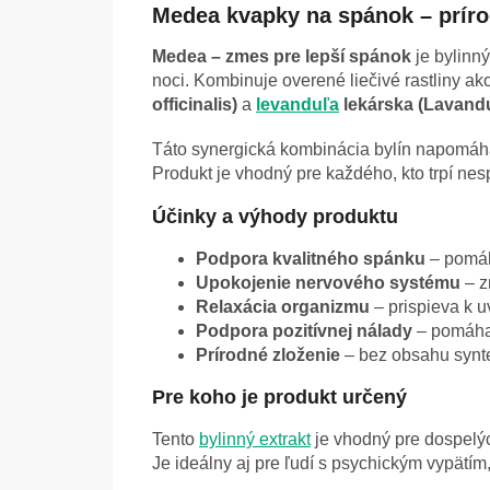
Medea kvapky na spánok – prír
Medea – zmes pre lepší spánok
je bylinn
noci. Kombinuje overené liečivé rastliny ak
officinalis)
a
levanduľa
lekárska (Lavandu
Táto synergická kombinácia bylín napomáha
Produkt je vhodný pre každého, kto trpí n
Účinky a výhody produktu
Podpora kvalitného spánku
– pomáh
Upokojenie nervového systému
– z
Relaxácia organizmu
– prispieva k u
Podpora pozitívnej nálady
– pomáha 
Prírodné zloženie
– bez obsahu synte
Pre koho je produkt určený
Tento
bylinný extrakt
je vhodný pre dospelý
Je ideálny aj pre ľudí s psychickým vypätí