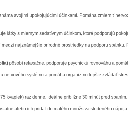
známa svojimi upokojujúcimi účinkami. Pomáha zmierniť nervozi
je látky s miernym sedatívnym účinkom, ktoré podporujú pokojn
í medzi najznámejšie prírodné prostriedky na podporu spánku.
lia)
pôsobí relaxačne, podporuje psychickú rovnováhu a pomáh
u nervového systému a pomáha organizmu lepšie zvládať stres
–75 kvapiek) raz denne, ideálne približne 30 minút pred spaním.
tatne alebo ich pridať do malého množstva studeného nápoja