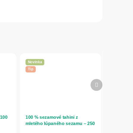
Novinka
Tip
Ďalší
produkt
 100
100 % sezamové tahini z
mletého lúpaného sezamu – 250
g – Bioherba