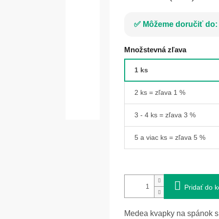
Môžeme doručiť do:
Množstevná zľava
1 ks
2 ks = zľava 1 %
3 - 4 ks = zľava 3 %
5 a viac ks = zľava 5 %
Pridať do k
Medea kvapky na spánok s