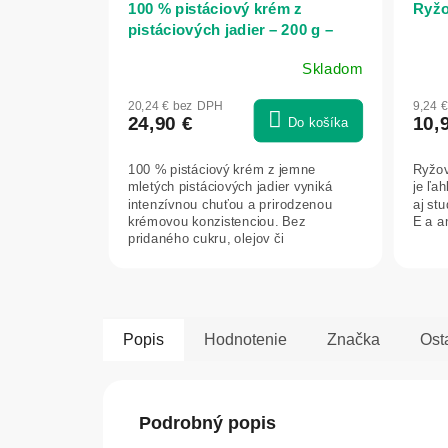
100 % pistáciový krém z
Ryžo
pistáciových jadier – 200 g –
Bioherba
Skladom
20,24 € bez DPH
9,24 
24,90 €
10,
Do košíka
100 % pistáciový krém z jemne
Ryžov
mletých pistáciových jadier vyniká
je ľa
intenzívnou chuťou a prirodzenou
aj st
krémovou konzistenciou. Bez
E a an
pridaného cukru, olejov či
konzervantov. Ideálny do...
Popis
Hodnotenie
Značka
Ost
Podrobný popis