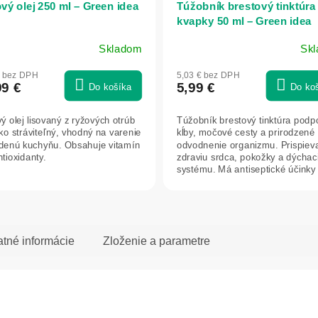
vý olej 250 ml – Green idea
Túžobník brestový tinktúra
kvapky 50 ml – Green idea
Skladom
Sk
€ bez DPH
5,03 € bez DPH
99 €
5,99 €
Do košíka
Do ko
ý olej lisovaný z ryžových otrúb
Túžobník brestový tinktúra podp
hko stráviteľný, vhodný na varenie
kĺby, močové cesty a prirodzené
udenú kuchyňu. Obsahuje vitamín
odvodnenie organizmu. Prispiev
tioxidanty.
zdraviu srdca, pokožky a dýchac
systému. Má antiseptické účinky 
atné informácie
Zloženie a parametre