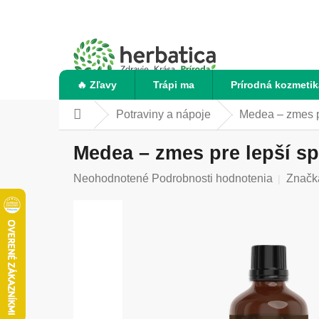
Prejsť
na
obsah
🔥 Zľavy
Trápi ma
Prírodná kozmetik
Potraviny a nápoje
Medea – zmes p
Domov
Medea – zmes pre lepší sp
Priemerné
Neohodnotené
Podrobnosti hodnotenia
Značk
hodnotenie
produktu
je
0,0
z
5
hviezdičiek.