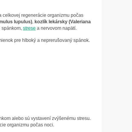
 a celkovej regenerácie organizmu počas
mulus lupulus)
,
kozlík lekársky (Valeriana
so spánkom,
strese
a nervovom napätí.
mienok pre hlboký a neprerušovaný spánok.
ánkom alebo sú vystavení zvýšenému stresu.
ácie organizmu počas noci.