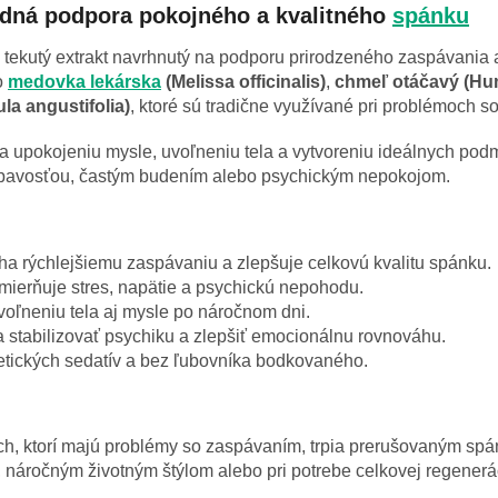
odná podpora pokojného a kvalitného
spánku
ý tekutý extrakt navrhnutý na podporu prirodzeného zaspávania
o
medovka lekárska
(Melissa officinalis)
,
chmeľ otáčavý (Hu
la angustifolia)
, ktoré sú tradične využívané pri problémoch 
 upokojeniu mysle, uvoľneniu tela a vytvoreniu ideálnych pod
espavosťou, častým budením alebo psychickým nepokojom.
a rýchlejšiemu zaspávaniu a zlepšuje celkovú kvalitu spánku.
mierňuje stres, napätie a psychickú nepohodu.
voľneniu tela aj mysle po náročnom dni.
stabilizovať psychiku a zlepšiť emocionálnu rovnováhu.
tických sedatív a bez ľubovníka bodkovaného.
ch, ktorí majú problémy so zaspávaním, trpia prerušovaným sp
m, náročným životným štýlom alebo pri potrebe celkovej regener