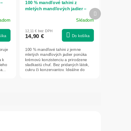
 –
100 % mandľové tahini z
mletých mandľových jadier –
Ďalší
250 g – Bioherba
produkt
ladom
Skladom
12,11 € bez DPH
14,90 €
šíka
Do košíka
oruje
100 % mandľové tahini z jemne
mletých mandľových jadier ponúka
a k
krémovú konzistenciu a prirodzene
ieho
sladkastú chuť. Bez pridaných látok,
a...
cukru či konzervantov. Ideálne do
kaší,...