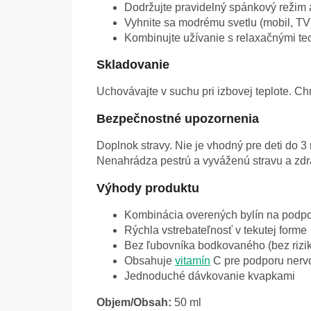
Dodržujte pravidelný spánkový režim
Vyhnite sa modrému svetlu (mobil, TV
Kombinujte užívanie s relaxačnými te
Skladovanie
Uchovávajte v suchu pri izbovej teplote. 
Bezpečnostné upozornenia
Doplnok stravy. Nie je vhodný pre deti do 
Nenahrádza pestrú a vyváženú stravu a zdra
Výhody produktu
Kombinácia overených bylín na podp
Rýchla vstrebateľnosť v tekutej forme
Bez ľubovníka bodkovaného (bez rizika
Obsahuje
vitamín
C pre podporu nerv
Jednoduché dávkovanie kvapkami
Objem/Obsah:
50 ml