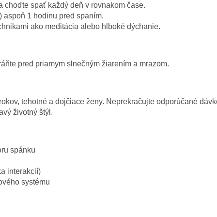
 a choďte spať každý deň v rovnakom čase.
) aspoň 1 hodinu pred spaním.
chnikami ako meditácia alebo hlboké dýchanie.
Chráňte pred priamym slnečným žiarením a mrazom.
3 rokov, tehotné a dojčiace ženy. Neprekračujte odporúčané dá
vý životný štýl.
oru spánku
 interakcií)
ového systému