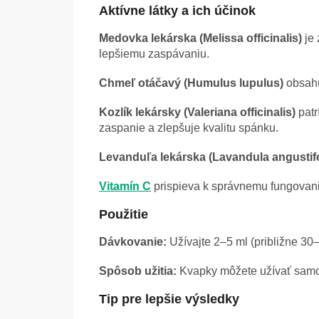
Aktívne látky a ich účinok
Medovka lekárska (Melissa officinalis)
je 
lepšiemu zaspávaniu.
Chmeľ otáčavý (Humulus lupulus)
obsahu
Kozlík lekársky (Valeriana officinalis)
patr
zaspanie a zlepšuje kvalitu spánku.
Levanduľa lekárska (Lavandula angustifo
Vitamín C
prispieva k správnemu fungovani
Použitie
Dávkovanie:
Užívajte 2–5 ml (približne 30
Spôsob užitia:
Kvapky môžete užívať samos
Tip pre lepšie výsledky