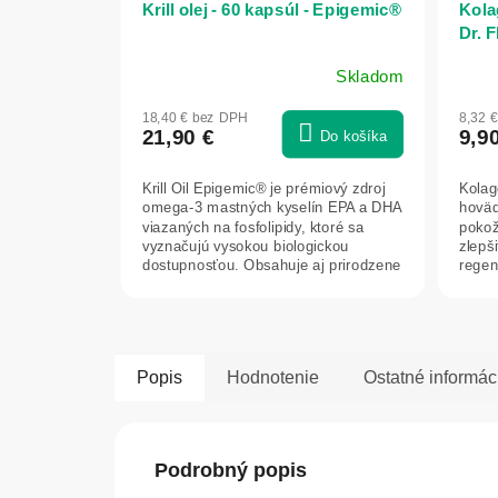
Krill olej - 60 kapsúl - Epigemic®
Kola
Dr. 
Skladom
18,40 € bez DPH
8,32 
21,90 €
9,9
Do košíka
Krill Oil Epigemic® je prémiový zdroj
Kolag
omega-3 mastných kyselín EPA a DHA
hoväd
viazaných na fosfolipidy, ktoré sa
pokož
vyznačujú vysokou biologickou
zlepši
dostupnosťou. Obsahuje aj prirodzene
regen
sa...
Popis
Hodnotenie
Ostatné informác
Podrobný popis