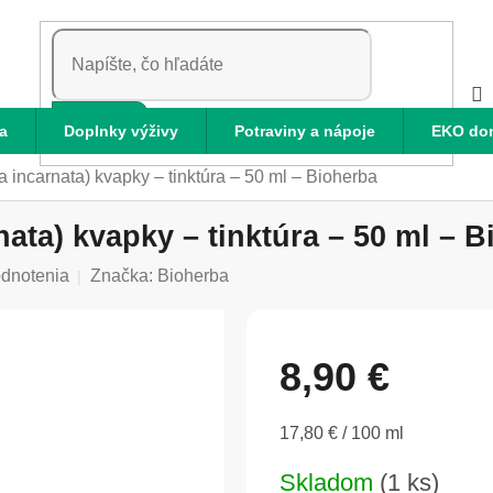
HĽADAŤ
a
Doplnky výživy
Potraviny a nápoje
EKO do
 incarnata) kvapky – tinktúra – 50 ml – Bioherba
ata) kvapky – tinktúra – 50 ml – 
odnotenia
Značka:
Bioherba
8,90 €
Jednotková
17,80 € / 100 ml
cena:
Skladom
(1 ks)