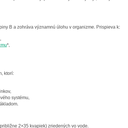
piny B a zohráva významnú úlohu v organizme. Prispieva k:
,
zmu
*,
 ktorí:
lnkov,
ového systému,
základom.
približne 2×35 kvapiek) zriedených vo vode.