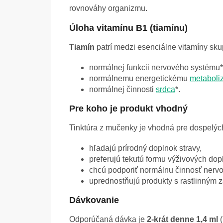
rovnováhy organizmu.
Úloha vitamínu B1 (tiamínu)
Tiamín
patrí medzi esenciálne vitamíny sku
normálnej funkcii nervového systému*
normálnemu energetickému
metaboli
normálnej činnosti
srdca
*.
Pre koho je produkt vhodný
Tinktúra z mučenky je vhodná pre dospelých,
hľadajú prírodný doplnok stravy,
preferujú tekutú formu výživových dop
chcú podporiť normálnu činnosť nerv
uprednostňujú produkty s rastlinným 
Dávkovanie
Odporúčaná dávka je
2-krát denne 1,4 ml
(