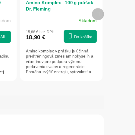
0
Amino Komplex - 100 g prášok -
Dr. Fleming
Ďalší
produkt
ladom
Skladom
15,88 € bez DPH
18,90 €
AIL
Do košíka
Amino komplex v prášku je účinná
adinu
predtréningová zmes aminokyselín a
vitamínov pre podporu výkonu,
e
prekrvenia svalov a regenerácie.
vej
Pomáha zvýšiť energiu, vytrvalosť a
urýchliť...