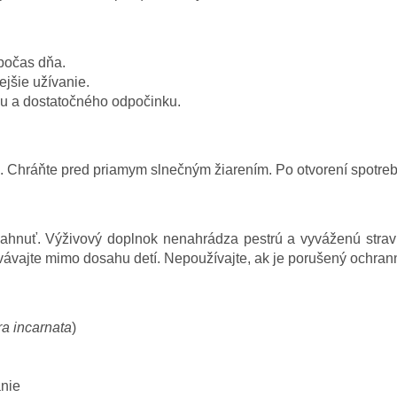
počas dňa.
jšie užívanie.
lu a dostatočného odpočinku.
Chráňte pred priamym slnečným žiarením. Po otvorení spotrebu
nuť. Výživový doplnok nenahrádza pestrú a vyváženú stravu 
vávajte mimo dosahu detí. Nepoužívajte, ak je porušený ochran
ra incarnata
)
nie