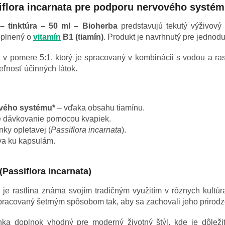
flora incarnata pre podporu nervového systé
– tinktúra – 50 ml – Bioherba
predstavujú tekutý výživový
oplnený o
vitamín
B1 (tiamín)
. Produkt je navrhnutý pre jedno
tu v pomere 5:1, ktorý je spracovaný v kombinácii s vodou a r
ľnosť účinných látok.
ového systému*
– vďaka obsahu tiamínu.
 dávkovanie pomocou kvapiek.
ky opletavej (
Passiflora incarnata
).
va ku kapsulám.
(Passiflora incarnata)
je rastlina známa svojím tradičným využitím v rôznych kultúr
e spracovaný šetrným spôsobom tak, aby sa zachovali jeho prirodz
ka doplnok vhodný pre moderný životný štýl, kde je dôlež