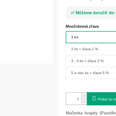
Môžeme doručiť do:
Množstevná zľava
1 ks
2 ks = zľava 1 %
3 - 4 ks = zľava 3 %
5 a viac ks = zľava 5 %
Pridať do k
Mučenka kvapky (Passiflo