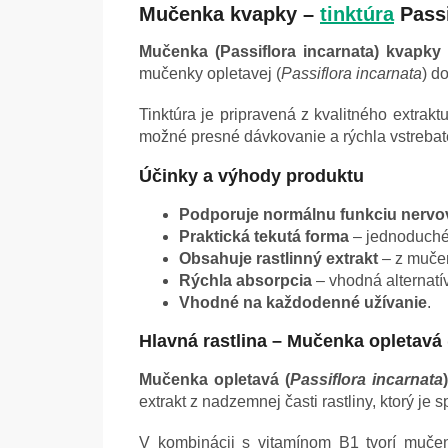
Mučenka kvapky –
tinktúra
Passi
Mučenka (Passiflora incarnata) kvapky 
mučenky opletavej (
Passiflora incarnata
) d
Tinktúra je pripravená z kvalitného extrak
možné presné dávkovanie a rýchla vstrebate
Účinky a výhody produktu
Podporuje normálnu funkciu nerv
Praktická tekutá forma
– jednoduché
Obsahuje rastlinný extrakt
– z mučen
Rýchla absorpcia
– vhodná alternatí
Vhodné na každodenné užívanie
.
Hlavná rastlina – Mučenka opletavá 
Mučenka opletavá (
Passiflora incarnata
)
extrakt z nadzemnej časti rastliny, ktorý j
V kombinácii s vitamínom B1 tvorí mučen