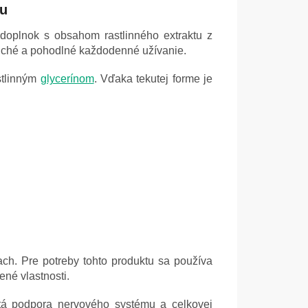
mu
 doplnok s obsahom rastlinného extraktu z
duché a pohodlné každodenné užívanie.
astlinným
glycerínom
. Vďaka tekutej forme je
ach. Pre potreby tohto produktu sa používa
ené vlastnosti.
itá podpora nervového systému a celkovej