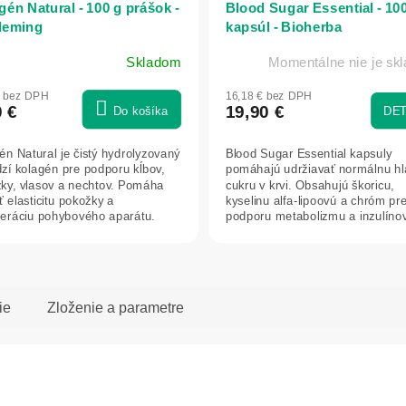
gén Natural - 100 g prášok -
Blood Sugar Essential - 10
Fleming
kapsúl - Bioherba
Skladom
Momentálne nie je sk
€ bez DPH
16,18 € bez DPH
0 €
19,90 €
Do košíka
DET
én Natural je čistý hydrolyzovaný
Blood Sugar Essential kapsuly
zí kolagén pre podporu kĺbov,
pomáhajú udržiavať normálnu hl
ky, vlasov a nechtov. Pomáha
cukru v krvi. Obsahujú škoricu,
ť elasticitu pokožky a
kyselinu alfa-lipoovú a chróm pr
eráciu pohybového aparátu.
podporu metabolizmu a inzulíno
rovnováhy.
ie
Zloženie a parametre