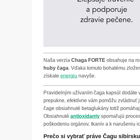
Naša verzia
Chaga FORTE
obsahuje na roz
huby čaga
. Vďaka tomuto bohatému zlože
získate
energiu
navyše.
Pravidelným užívaním čaga kapsúl dodáte 
prepukne, efektívne vám pomôžu zvládnuť jej
čage obsiahnuté betaglukány totiž pomáhaj
Obsiahnuté
antioxidanty
spomaľujú proce
poškodeniu orgánov, tkanív a k narušeniu i
Prečo si vybrať práve Čagu sibírs