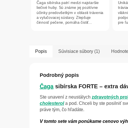
Čaga sibírska patrí medzi najstaršie
Uniká
z
z
liečivé huby. Sú známe jej pozitívne
trávi
5
5
účinky predovšetkým v oblasti trávenia
vlákn
hviezdičiek.
hviez
a vylučovacej sústavy. Zlepšuje
podpo
činnosť pečene, pomáha čistiť...
pre ľ
zápch
Popis
Súvisiace súbory (1)
Hodnote
Podrobný popis
Čaga
sibírska FORTE – extra dá
Ste unavení z neustálych
zdravotných pr
cholesterol
a pod. Chceli by ste posilniť s
práve tým, čo hľadáte.
V tomto sete vám ponúkame cenovo výhod