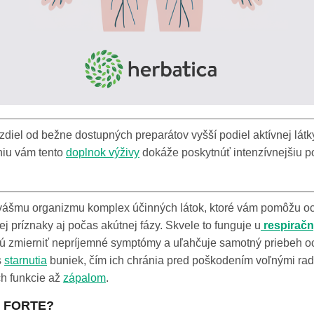
diel od bežne dostupných preparátov vyšší podiel aktívnej látk
niu vám tento
doplnok výživy
dokáže poskytnúť intenzívnejšiu po
vášmu organizmu komplex účinných látok, ktoré vám pomôžu o
 príznaky aj počas akútnej fázy. Skvele to funguje u
respirač
ú zmierniť nepríjemné symptómy a uľahčuje samotný priebeh o
s
starnutia
buniek, čím ich chránia pred poškodením voľnými ra
ch funkcie až
zápalom
.
ku FORTE?