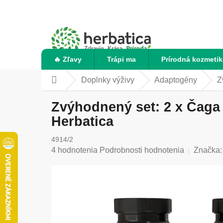
Prejsť
na
obsah
🔥 Zľavy
Trápi ma
Prírodná kozmetik
Doplnky výživy
Adaptogény
Z
Domov
Zvýhodnený set: 2 x Čaga 
Herbatica
4914/2
Priemerné
4 hodnotenia
Podrobnosti hodnotenia
Značka
hodnotenie
produktu
je
5,0
z
5