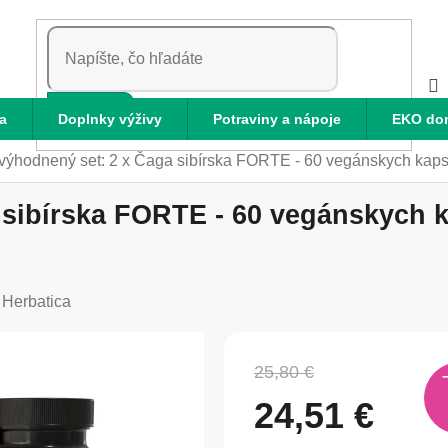
HĽADAŤ
a
Doplnky výživy
Potraviny a nápoje
EKO do
výhodnený set: 2 x Čaga sibírska FORTE - 60 vegánskych kapsú
sibírska FORTE - 60 vegánskych k
:
Herbatica
25,80 €
24,51 €