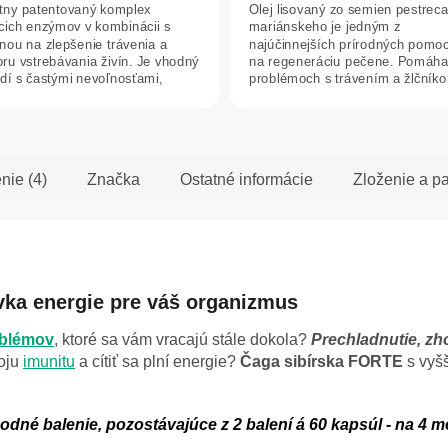
tny patentovaný komplex
Olej lisovaný zo semien pestrec
z
acich enzýmov v kombinácii s
mariánskeho je jedným z
5
inou na zlepšenie trávenia a
najúčinnejších prírodných pomo
dičiek.
hviezdičiek.
ru vstrebávania živín. Je vhodný
na regeneráciu pečene. Pomáha 
udí s častými nevoľnosťami,
problémoch s trávením a žlčník
ou...
Pestrec...
nie (4)
Značka
Ostatné informácie
Zloženie a p
vka energie pre váš organizmus
oblémov
, ktoré sa vám vracajú stále dokola?
Prechladnutie, z
voju
imunitu
a cítiť sa plní energie?
Čaga sibírska FORTE
s vyš
né balenie, pozostávajúce z 2 balení á 60 kapsúl - na 4 