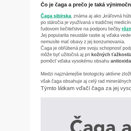
Čo je čaga a prečo je taká výnimoč
Čaga sibírska
, známa aj ako „kráľovná hú
po stáročia je využívaná v tradičnej medicí
ľudovom liečiteľstve na podporu liečby
rôz
Jej popularita neustále rastie aj vďaka ved
nemusíte mať obavy z jej konzumovania.
Čaga je obľúbená pre svoju schopnosť po
môže byť užitočná aj pri
kožných ťažkosti
pomôcť vďaka vysokému obsahu
antioxid
Medzi najznámejšie biologicky aktívne zložk
však čaga obsahuje aj celý rad minerálnych
Týmto látkam vďačí čaga za jej vy