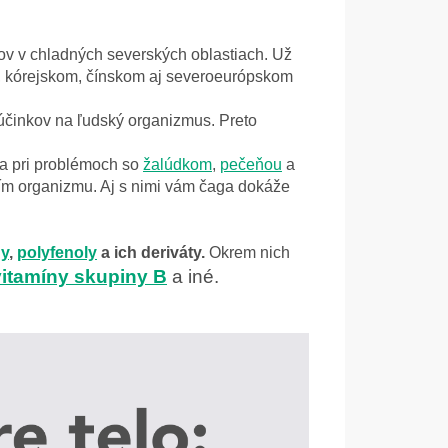
ov v chladných severských oblastiach. Už
kom, kórejskom, čínskom aj severoeurópskom
 účinkov na ľudský organizmus. Preto
a pri problémoch so
žalúdkom
,
pečeňou
a
avím organizmu. Aj s nimi vám čaga dokáže
ny
,
polyfenoly
a ich deriváty.
O
krem nich
vitamíny skupiny B
a iné
.