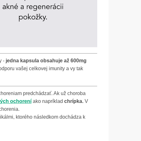
y -
jedna kapsula obsahuje až 600mg
dporu vašej celkovej imunity a vy tak
choreniam predchádzať. Ak už choroba
ných ochorení
ako napríklad
chrípka.
V
chorenia.
dikálmi, ktorého následkom dochádza k