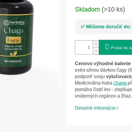
Jednotková
Skladom
(>10 ks)
cena:
Môžeme doručiť do:
Pridať do k
Cenovo výhodné balenie 
extra silnou dávkou čagy (
6
podporiť svoju
vylučovaciu
Medicinálna huba
chaga
p
pomáha čistiť krv - z
lepšuj
vnútorných orgánov a žliaz.
Detailné informácie