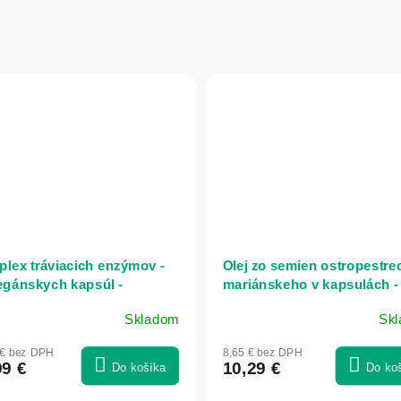
lex tráviacich enzýmov -
Olej zo semien ostropestre
egánskych kapsúl -
mariánskeho v kapsulách -
atica
kapsúl - Herbatica
Skladom
Sk
merné
Priemerné
otenie
hodnotenie
 € bez DPH
8,65 € bez DPH
uktu
produktu
99 €
10,29 €
Do košíka
Do ko
je
5,0