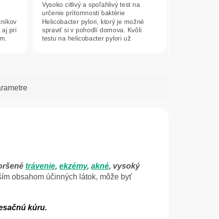
a
Vysoko citlivý a spoľahlivý test na
z
určenie prítomnosti baktérie
5
cníkov
Helicobacter pylori, ktorý je možné
hviezdičiek.
aj pri
spraviť si v pohodlí domova. Kvôli
om.
testu na helicobacter pylori už
nemusíte...
arametre
horšené
trávenie
,
ekzémy
,
akné
, vysoký
ším obsahom účinných látok, môže byť
mesačnú kúru.