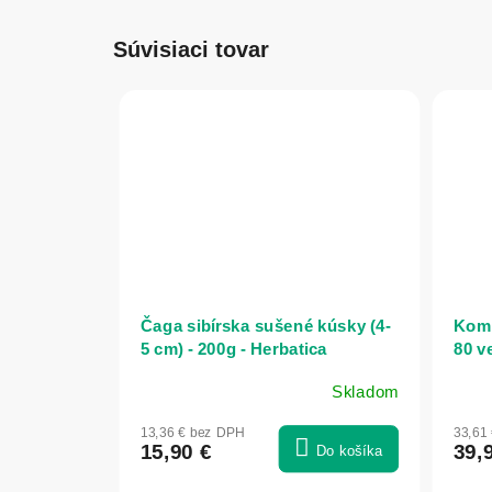
Súvisiaci tovar
Čaga sibírska sušené kúsky (4-
Komp
5 cm) - 200g - Herbatica
80 v
Herb
Skladom
Priemerné
Prie
hodnotenie
hodn
13,36 € bez DPH
33,61
produktu
prod
15,90 €
39,
Do košíka
je
je
5,0
5,0