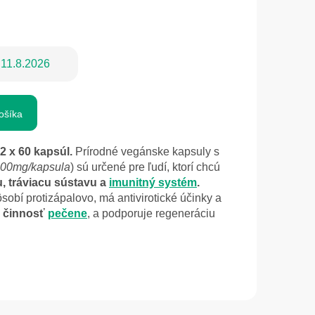
11.8.2026
ošíka
2 x 60 kapsúl.
Prírodné vegánske kapsuly s
00mg/kapsula
) sú určené pre ľudí, ktorí chcú
, tráviacu sústavu a
imunitný systém
.
ôsobí protizápalovo, má antivirotické účinky a
e
činnosť
pečene
,
a podporuje regeneráciu