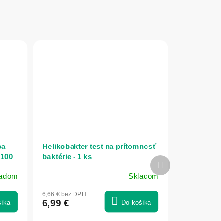
ca
Helikobakter test na prítomnosť
 100
baktérie - 1 ks
Ďalší
produkt
ladom
Skladom
Priemerné
hodnotenie
6,66 € bez DPH
produktu
6,99 €
šíka
Do košíka
je
5,0