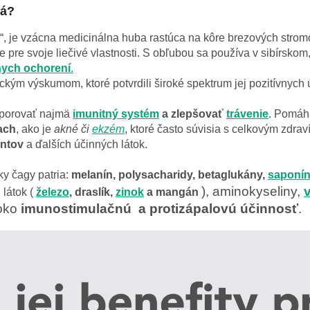
ná?
b“, je vzácna medicinálna huba rastúca na kôre brezových strom
ne pre svoje liečivé vlastnosti. S obľubou sa používa v sibírs
nych ochorení
.
eckým výskumom, ktoré potvrdili široké spektrum jej pozitívnych
dporovať najmä
imunitný systém
a zlepšovať
trávenie
. Pomáh
ach
, ako je
akné či
ekzém
, ktoré často súvisia s celkovým zdr
antov
a ďalších účinných látok.
y čagy patria:
melanín, polysacharidy, betaglukány,
saponí
),
aminokyseliny,
 látok (
železo
, draslík,
zinok
a mangán
soko
imunostimulačnú a protizápalovú účinnosť
.