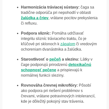
Harmonizácia tráviacej sústavy:
čaga sa
tradične odporúča pri nepohodlí v oblasti
žalúdka a čriev
, vrátane pocitov prekyslenia
či refluxu.
Podpora slizníc:
Pomáha udržiavať
integritu slizníc tráviaceho traktu, čo je
kľúčové pri sklonoch k
zápalom
či vredovým
ochoreniam dvanástnika a žalúdka.
Starostlivosť o
pečeň
a slezinu:
Látky v
čage podporujú prirodzenú
detoxikačnú
schopnosť pečene
a prispievajú k
normálnej funkcii sleziny.
Rovnováha črevnej mikroflóry:
Pôsobí
ako podpora pri riešení problémov s
črevami, vrátane potravinových intolerancií,
kde je dôležitý pokojný stav trávenia.