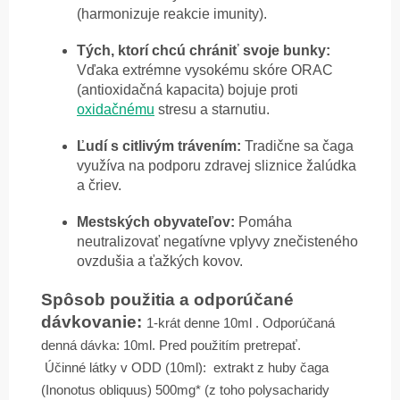
(harmonizuje reakcie imunity).
Tých, ktorí chcú chrániť svoje bunky:
Vďaka extrémne vysokému skóre ORAC
(antioxidačná kapacita) bojuje proti
oxidačnému
stresu a starnutiu.
Ľudí s citlivým trávením:
Tradične sa čaga
využíva na podporu zdravej sliznice žalúdka
a čriev.
Mestských obyvateľov:
Pomáha
neutralizovať negatívne vplyvy znečisteného
ovzdušia a ťažkých kovov.
Spôsob použitia a odporúčané
dávkovanie:
1-krát denne 10ml . Odporúčaná
denná dávka: 10ml.
Pred použitím pretrepať.
Účinné látky v ODD (10ml): extrakt z huby čaga
(Inonotus obliquus) 500mg* (z toho polysacharidy