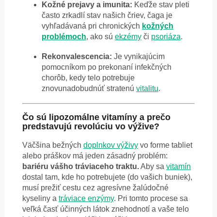
Kožné prejavy a imunita:
Keďže stav pleti
často zrkadlí stav našich čriev, čaga je
vyhľadávaná pri chronických
kožných
problémoch
, ako sú
ekzémy
či
psoriáza
.
Rekonvalescencia:
Je vynikajúcim
pomocníkom po prekonaní infekčných
chorôb, kedy telo potrebuje
znovunadobudnúť stratenú
vitalitu
.
Čo sú lipozomálne vitamíny a prečo
predstavujú revolúciu vo výžive?
Väčšina bežných
doplnkov výživy
vo forme tabliet
alebo práškov má jeden zásadný problém:
bariéru vášho tráviaceho traktu.
Aby sa
vitamín
dostal tam, kde ho potrebujete (do vašich buniek),
musí prežiť cestu cez agresívne žalúdočné
kyseliny a
tráviace enzýmy
. Pri tomto procese sa
veľká časť účinných látok znehodnotí a vaše telo