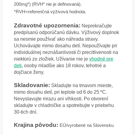
200mg*) (RVH* nie je definovaná).
*RVH=referenčná výživová hodnota.
Zdravotné upozornenia:
Neprekračujte
predpísanú odporúčanú dávku. Výživový doplnok
sa nesmie používať ako náhrada stravy.
Uchovávajte mimo dosahu detí. Nepoužívajte pri
individuálnej neznášanlivosti či precitlivenosti na
niektorú zo zložiek. Užívanie nie je
vhodné pre
deti
, osoby mladšie ako 18 rokov, tehotné a
dojčiace ženy.
Skladovanie:
Skladujte na tmavom mieste,
mimo dosahu detí, pri teplote od 6 do 25 ºC.
Nevystavujte mrazu ani vlhkosti. Po otvorení
skladujte v chladničke a spotrebujte v priebehu
30-tich dní.
Krajina pôvodu:
EÚ/vyrobené na Slovensku