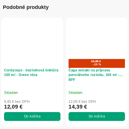
Podobné produkty
15,99 €
–10 %
Cordyceps - bezliehová tinktúra
Čaga extrakt na prípravu
100 ml - Green idea
perorálneho roztoku, 100 ml -
BFF
Skladom
Skladom
9,83 € bez DPH
12,09 € bez DPH
12,09 €
14,39 €
Do košíka
Do košíka