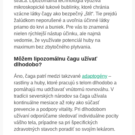
stráca. Lipozomálna technológia využíva
mikroskopické tukové bublinky, ktoré chránia
vzácne látky čagy ako bezpečný „štít“. Tie prejdú
žalúdkom neporušené a uvoľnia účinné látky
priamo do krvi a buniek. Pre vás to znamená
nielen rýchlejší nástup účinku, ale najmä
vedomie, že využívate potenciál huby na
maximum bez zbytočného plytvania.
Môžem lipozomálnu čagu užívať
dlhodobo?
Áno, čaga patrí medzi takzvané
adaptogény
–
rastliny a huby, ktoré pracujú s telom dlhodobo a
pomáhajú mu udržiavať vnútornú rovnováhu. V
tradícii severských národov sa čaga užívala
kontinuálne mesiace až roky ako súčasť
prevencie a podpory vitality. Pri dlhodobom
užívaní odporúčame sledovať individuálne pocity
vášho tela, prípadne sa pri špecifických
zdravotných stavoch poradiť so svojím lekárom.