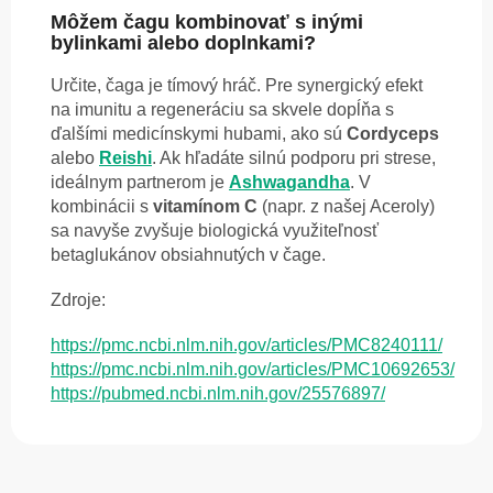
Môžem čagu kombinovať s inými
bylinkami alebo doplnkami?
Určite, čaga je tímový hráč. Pre synergický efekt
na imunitu a regeneráciu sa skvele dopĺňa s
ďalšími medicínskymi hubami, ako sú
Cordyceps
alebo
Reishi
. Ak hľadáte silnú podporu pri strese,
ideálnym partnerom je
Ashwagandha
. V
kombinácii s
vitamínom C
(napr. z našej Aceroly)
sa navyše zvyšuje biologická využiteľnosť
betaglukánov obsiahnutých v čage.
Zdroje:
https://pmc.ncbi.nlm.nih.gov/articles/PMC8240111/
https://pmc.ncbi.nlm.nih.gov/articles/PMC10692653/
https://pubmed.ncbi.nlm.nih.gov/25576897/