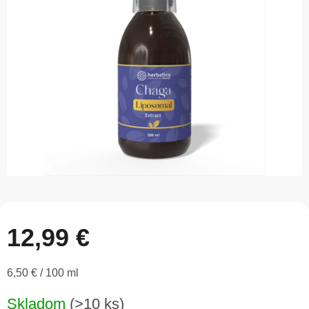
z
5
hviezdičiek.
12,99 €
Jednotková
6,50 € / 100 ml
cena:
Skladom
(>10 ks)