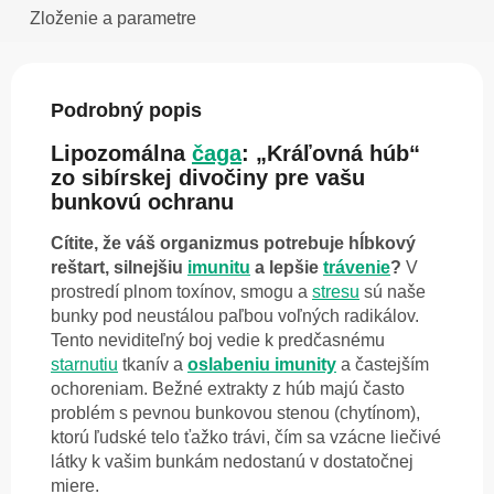
Zloženie a parametre
Podrobný popis
Lipozomálna
čaga
: „Kráľovná húb“
zo sibírskej divočiny pre vašu
bunkovú ochranu
Cítite, že váš organizmus potrebuje hĺbkový
reštart, silnejšiu
imunitu
a lepšie
trávenie
?
V
prostredí plnom toxínov, smogu a
stresu
sú naše
bunky pod neustálou paľbou voľných radikálov.
Tento neviditeľný boj vedie k predčasnému
starnutiu
tkanív a
oslabeniu imunity
a častejším
ochoreniam. Bežné extrakty z húb majú často
problém s pevnou bunkovou stenou (chytínom),
ktorú ľudské telo ťažko trávi, čím sa vzácne liečivé
látky k vašim bunkám nedostanú v dostatočnej
miere.