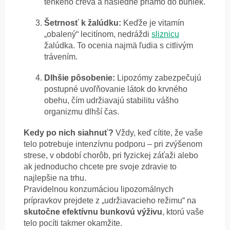
tenkého čreva a následne priamo do buniek.
Šetrnosť k žalúdku:
Keďže je vitamín
„obalený“ lecitínom, nedráždi
sliznicu
žalúdka. To ocenia najmä ľudia s citlivým
trávením.
Dlhšie pôsobenie:
Lipozómy zabezpečujú
postupné uvoľňovanie látok do krvného
obehu, čím udržiavajú stabilitu vášho
organizmu dlhší čas.
Kedy po nich siahnuť?
Vždy, keď cítite, že vaše
telo potrebuje intenzívnu podporu – pri zvýšenom
strese, v období chorôb, pri fyzickej záťaži alebo
ak jednoducho chcete pre svoje zdravie to
najlepšie na trhu.
Pravidelnou konzumáciou lipozomálnych
prípravkov prejdete z „udržiavacieho režimu“ na
skutočne efektívnu bunkovú výživu
, ktorú vaše
telo pocíti takmer okamžite.