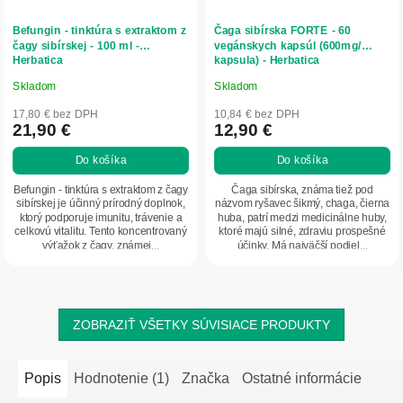
Befungin - tinktúra s extraktom z
Čaga sibírska FORTE - 60
čagy sibírskej - 100 ml -
vegánskych kapsúl (600mg/
Herbatica
kapsula) - Herbatica
Skladom
Skladom
Priemerné
Priemerné
hodnotenie
hodnotenie
17,80 € bez DPH
10,84 € bez DPH
produktu
produktu
21,90 €
12,90 €
je
je
Do košíka
Do košíka
5,0
5,0
z
z
Befungin - tinktúra s extraktom z čagy
Čaga sibírska, známa tiež pod
5
5
sibírskej je účinný prírodný doplnok,
názvom ryšavec šikmý, chaga, čierna
ktorý podporuje imunitu, trávenie a
huba, patrí medzi medicinálne huby,
hviezdičiek.
hviezdičiek.
celkovú vitalitu. Tento koncentrovaný
ktoré majú silné, zdraviu prospešné
výťažok z čagy, známej...
účinky. Má najväčší podiel...
ZOBRAZIŤ VŠETKY SÚVISIACE PRODUKTY
Popis
Hodnotenie (1)
Značka
Ostatné informácie