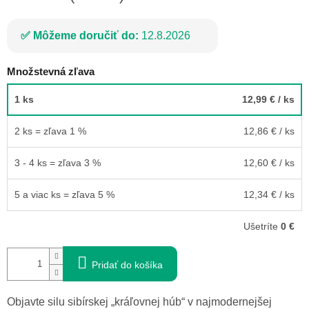
Môžeme doručiť do:
12.8.2026
Množstevná zľava
1 ks
12,99 €
/ ks
2 ks = zľava 1 %
12,86 €
/ ks
3 - 4 ks = zľava 3 %
12,60 €
/ ks
5 a viac ks = zľava 5 %
12,34 €
/ ks
Ušetríte
0 €
Pridať do košíka
Objavte silu sibírskej „kráľovnej húb“ v najmodernejšej