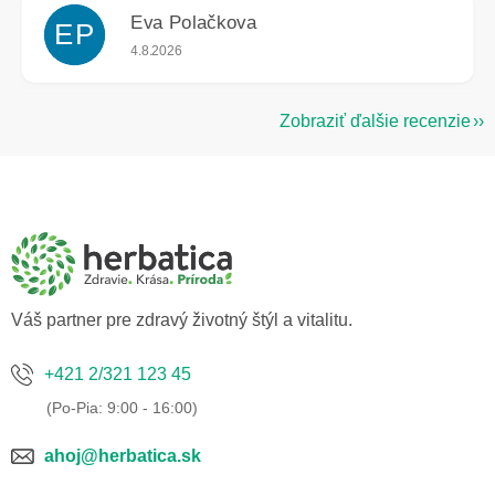
Eva Polačkova
EP
Hodnotenie obchodu je 5 z 5 hviezdičiek.
4.8.2026
Zobraziť ďalšie recenzie
Z
á
p
ä
t
i
e
Váš partner pre zdravý životný štýl a vitalitu.
+421 2/321 123 45
ahoj@herbatica.sk