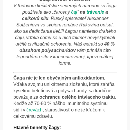
V ľudovom liečiteľstve severných národov sa čaga
používala ako „čarovný
čaj
“
na
trávenie
a
celkovú silu
. Ruský spisovateľ Alexander
Solženicyn vo svojom románe Rakovina opísal,
ako sa dedinčania liečili čagou namiesto drahého
čaju, vďaka čomu sa u nich takmer nevyskytovali
určité civilizačné ochorenia. Náš extrakt so
40 %
obsahom polysacharidov
vám prináša túto
legendárnu silu v koncentrovanej, lipozomálnej
forme.
Čaga nie je len obyčajným antioxidantom.
Vďaka svojmu unikátnemu zloženiu, ktoré zahŕňa
kyselinu betulínovú a polysacharidy, sa tradične
považuje za
ochrancu celého tráviaceho traktu
.
Keďže až 70-80 % nášho imunitného systému
sídli v
črevách
, starostlivosť o ne je kľúčom k
celkovému zdraviu.
Hlavné benefity čagy: