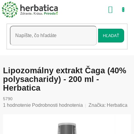
Prejsť
NÁKU
na
obsah
KOŠÍK
HĽADAŤ
Lipozomálny extrakt Čaga (40%
polysacharidy) - 200 ml -
Herbatica
5790
Priemerné
1 hodnotenie
Podrobnosti hodnotenia
Značka:
Herbatica
hodnotenie
produktu
je
5,0