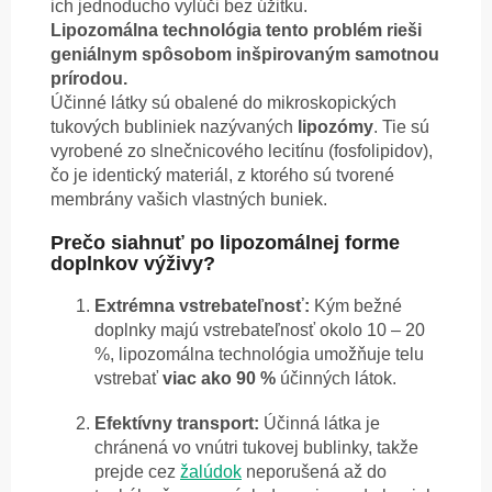
ich jednoducho vylúči bez úžitku.
Lipozomálna technológia tento problém rieši
geniálnym spôsobom inšpirovaným samotnou
prírodou.
Účinné látky sú obalené do mikroskopických
tukových bubliniek nazývaných
lipozómy
. Tie sú
vyrobené zo slnečnicového lecitínu (fosfolipidov),
čo je identický materiál, z ktorého sú tvorené
membrány vašich vlastných buniek.
Prečo siahnuť po lipozomálnej forme
doplnkov výživy?
Extrémna vstrebateľnosť:
Kým bežné
doplnky majú vstrebateľnosť okolo 10 – 20
%, lipozomálna technológia umožňuje telu
vstrebať
viac ako 90 %
účinných látok.
Efektívny transport:
Účinná látka je
chránená vo vnútri tukovej bublinky, takže
prejde cez
žalúdok
neporušená až do