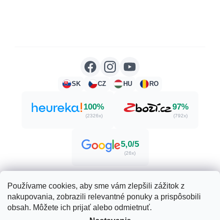
SK
CZ
HU
RO
100%
97%
(2326x)
(792x)
5,0/5
(26x)
Používame cookies, aby sme vám zlepšili zážitok z
nakupovania, zobrazili relevantné ponuky a prispôsobili
Vytvoril Shoptet
obsah. Môžete ich prijať alebo odmietnuť.