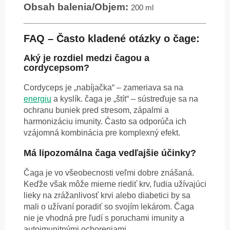
Obsah balenia/Objem:
200 ml
FAQ – Často kladené otázky o čage:
Aký je rozdiel medzi čagou a
cordycepsom?
Cordyceps je „nabíjačka“ – zameriava sa na
energiu
a kyslík. čaga je „štít“ – sústreďuje sa na
ochranu buniek pred stresom, zápalmi a
harmonizáciu imunity. Často sa odporúča ich
vzájomná kombinácia pre komplexný efekt.
Má lipozomálna čaga vedľajšie účinky?
Čaga je vo všeobecnosti veľmi dobre znášaná.
Keďže však môže mierne riediť krv, ľudia užívajúci
lieky na zrážanlivosť krvi alebo diabetici by sa
mali o užívaní poradiť so svojím lekárom. Čaga
nie je vhodná pre ľudí s poruchami imunity a
autoimunitnými ochoreniami.