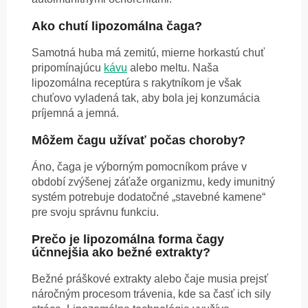
Ako chutí lipozomálna čaga?
Samotná huba má zemitú, mierne horkastú chuť
pripomínajúcu
kávu
alebo meltu. Naša
lipozomálna receptúra s rakytníkom je však
chuťovo vyladená tak, aby bola jej konzumácia
príjemná a jemná.
Môžem čagu užívať počas choroby?
Áno, čaga je výborným pomocníkom práve v
období zvýšenej záťaže organizmu, kedy imunitný
systém potrebuje dodatočné „stavebné kamene“
pre svoju správnu funkciu.
Prečo je lipozomálna forma čagy
účnnejšia ako bežné extrakty?
Bežné práškové extrakty alebo čaje musia prejsť
náročným procesom trávenia, kde sa časť ich sily