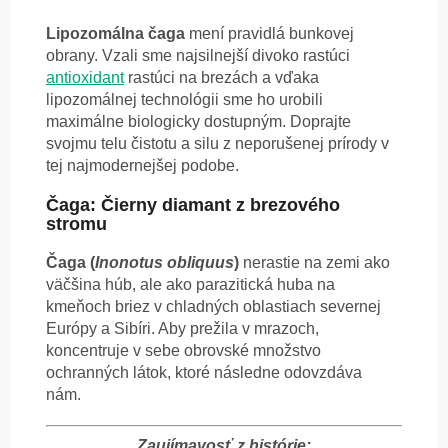
Lipozomálna
čaga
mení pravidlá bunkovej
obrany. Vzali sme najsilnejší divoko rastúci
antioxidant
rastúci na brezách a vďaka
lipozomálnej technológii sme ho urobili
maximálne biologicky dostupným. Doprajte
svojmu telu čistotu a silu z neporušenej prírody v
tej najmodernejšej podobe.
Čaga: Čierny diamant z brezového
stromu
Čaga (
Inonotus obliquus
)
nerastie na zemi ako
väčšina húb, ale ako parazitická huba na
kmeňoch briez v chladných oblastiach severnej
Európy a Sibíri. Aby prežila v mrazoch,
koncentruje v sebe obrovské množstvo
ochranných látok, ktoré následne odovzdáva
nám.
Zaujímavosť z histórie: