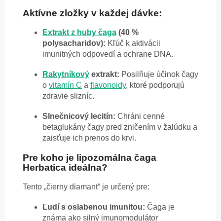
Aktívne zložky v každej dávke:
Extrakt z huby čaga
(40 %
polysacharidov):
Kľúč k aktivácii
imunitných odpovedí a ochrane DNA.
Rakytníkový
extrakt:
Posilňuje účinok čagy
o
vitamín C
a
flavonoidy
, ktoré podporujú
zdravie slizníc.
Slnečnicový lecitín:
Chráni cenné
betaglukány čagy pred zničením v žalúdku a
zaisťuje ich prenos do krvi.
Pre koho je lipozomálna čaga
Herbatica ideálna?
Tento „čierny diamant“ je určený pre:
Ľudí s oslabenou imunitou:
Čaga je
známa ako silný imunomodulátor